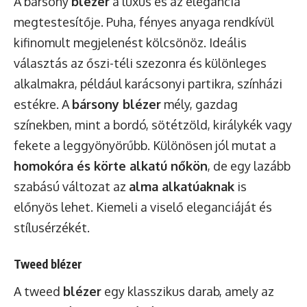
A bársony
blézer
a luxus és az elegancia
megtestesítője. Puha, fényes anyaga rendkívül
kifinomult megjelenést kölcsönöz. Ideális
választás az őszi-téli szezonra és különleges
alkalmakra, például karácsonyi partikra, színházi
estékre. A
bársony blézer
mély, gazdag
színekben, mint a bordó, sötétzöld, királykék vagy
fekete a leggyönyörűbb. Különösen jól mutat a
homokóra és körte alkatú nőkön
, de egy lazább
szabású változat az
alma alkatúaknak
is
előnyös lehet. Kiemeli a viselő eleganciáját és
stílusérzékét.
Tweed blézer
A tweed
blézer
egy klasszikus darab, amely az