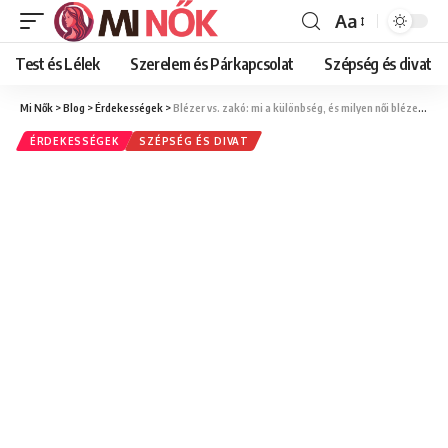
Aa
Font
Resizer
Test és Lélek
Szerelem és Párkapcsolat
Szépség és divat
Mi Nők
>
Blog
>
Érdekességek
>
Blézer vs. zakó: mi a különbség, és milyen női blézerfazonok állnak jól?
ÉRDEKESSÉGEK
SZÉPSÉG ÉS DIVAT