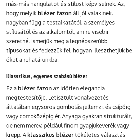
más-más hangulatot és stílust képviselnek. Az,
hogy melyik
blézer fazon
áll jól valakinek,
nagyban függ a testalkatától, a személyes
stílusától és az alkalomtól, amire viselni
szeretné. Ismerjük meg a legnépszerűbb
típusokat és fedezzük fel, hogyan illeszthetjük be
őket a ruhatárunkba.
Klasszikus, egyenes szabású blézer
Ez a
blézer fazon
az időtlen elegancia
megtestesítője. Letisztult vonalvezetés,
általában egysoros gombolás jellemzi, és csípőig
vagy combközépig ér. Anyaga gyakran strukturált,
de nem merev, például finom gyapjúkeverék vagy
krepp. A
klasszikus blézer
tökéletes választás