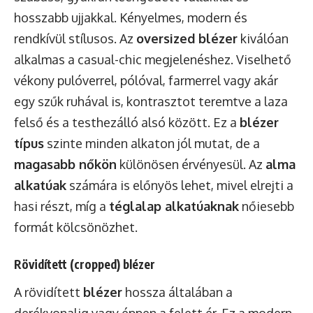
hosszabb ujjakkal. Kényelmes, modern és
rendkívül stílusos. Az
oversized blézer
kiválóan
alkalmas a casual-chic megjelenéshez. Viselhető
vékony pulóverrel, pólóval, farmerrel vagy akár
egy szűk ruhával is, kontrasztot teremtve a laza
felső és a testhezálló alsó között. Ez a
blézer
típus
szinte minden alkaton jól mutat, de a
magasabb nőkön
különösen érvényesül. Az
alma
alkatúak
számára is előnyös lehet, mivel elrejti a
hasi részt, míg a
téglalap alkatúaknak
nőiesebb
formát kölcsönözhet.
Rövidített (cropped) blézer
A rövidített
blézer
hossza általában a