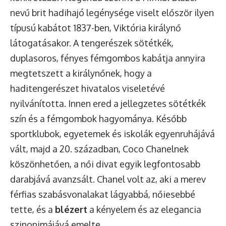
nevű brit hadihajó legénysége viselt először ilyen
típusú kabátot 1837-ben, Viktória királynő
látogatásakor. A tengerészek sötétkék,
duplasoros, fényes fémgombos kabátja annyira
megtetszett a királynőnek, hogy a
haditengerészet hivatalos viseletévé
nyilvánította. Innen ered a jellegzetes sötétkék
szín és a fémgombok hagyománya. Később
sportklubok, egyetemek és iskolák egyenruhájává
vált, majd a 20. században, Coco Chanelnek
köszönhetően, a női divat egyik legfontosabb
darabjává avanzsált. Chanel volt az, aki a merev
férfias szabásvonalakat lágyabbá, nőiesebbé
tette, és a
blézert
a kényelem és az elegancia
szinonimájává emelte.