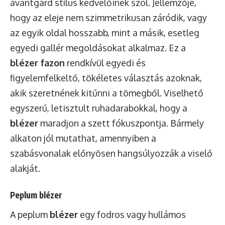
avantgárd stílus kedvelőinek szól. Jellemzője,
hogy az eleje nem szimmetrikusan záródik, vagy
az egyik oldal hosszabb, mint a másik, esetleg
egyedi gallér megoldásokat alkalmaz. Ez a
blézer fazon
rendkívül egyedi és
figyelemfelkeltő, tökéletes választás azoknak,
akik szeretnének kitűnni a tömegből. Viselhető
egyszerű, letisztult ruhadarabokkal, hogy a
blézer
maradjon a szett fókuszpontja. Bármely
alkaton jól mutathat, amennyiben a
szabásvonalak előnyösen hangsúlyozzák a viselő
alakját.
Peplum blézer
A peplum
blézer
egy fodros vagy hullámos