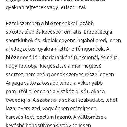
gyakran rejtettek vagy letisztultak.
Ezzel szemben a
blézer
sokkal lazább,
sokoldalúbb és kevésbé formális. Eredetileg a
sportklubok és iskolák egyenruhájából ered, innen
a jellegzetes, gyakran feltűnő fémgombok. A
blézer
önálló ruhadarabként funkcionál, és célja,
hogy feldobja, kiegészítse a már meglévő
szettet, nem pedig annak szerves része legyen.
Anyaga változatosabb lehet, a vékonyabb
pamuttól a lenen át a viszkózig, sőt, akár a
tweedig is. A szabása is sokkal szabadabb, lehet
laza, oversized, vagy éppen erőteljesen
karcsúsított, peplum fazonú. A válltömések
kevésbé hangsúlyosak, vagy teljesen