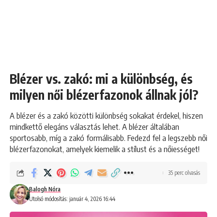
Blézer vs. zakó: mi a különbség, és
milyen női blézerfazonok állnak jól?
A blézer és a zakó közötti különbség sokakat érdekel, hiszen
mindkettő elegáns választás lehet. A blézer általában
sportosabb, míg a zakó formálisabb. Fedezd fel a legszebb női
blézerfazonokat, amelyek kiemelik a stílust és a nőiességet!
35 perc olvasás
Balogh Nóra
Utolsó módosítás: január 4, 2026 16:44