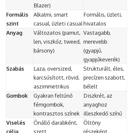
Blazer)
Formális
Alkalmi, smart
Formális, üzleti,
szint
casual, üzleti casual
hivatalos
Anyag
Változatos (pamut,
Vastagabb,
len, viszkóz, tweed,
merevebb
bársony)
(gyapjú,
gyapjúkeverék)
Szabás
Laza, oversized,
Strukturált, éles,
karcsúsított, rövid,
precízen szabott,
aszimmetrikus
bélelt
Gombok
Gyakran feltűnő
Diszkrét, az
fémgombok,
anyaghoz
kontrasztos színek
illeszkedő színű
Viselés
Önálló darabként,
Öltöny
célja
szett
részeként,