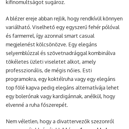
kifinomultságot sugároz.
A blézer ereje abban rejlik, hogy rendkívül könnyen
variálható. Viselhető egy egyszerű fehér pólóval
és farmerrel, így azonnal smart casual
megjelenést kölcsönözve. Egy elegáns
selyemblúzzal és szövetnadrággal kombinálva
tökéletes üzleti viseletet alkot, amely
professzionális, de mégis nőies. Esti
programokra, egy koktélruha vagy egy elegáns
top fölé kapva pedig elegáns alternatívája lehet
egy bolerónak vagy kardigánnak, anélkül, hogy
elvenné a ruha főszerepét.
Nem véletlen, hogy a divattervezők szezonról