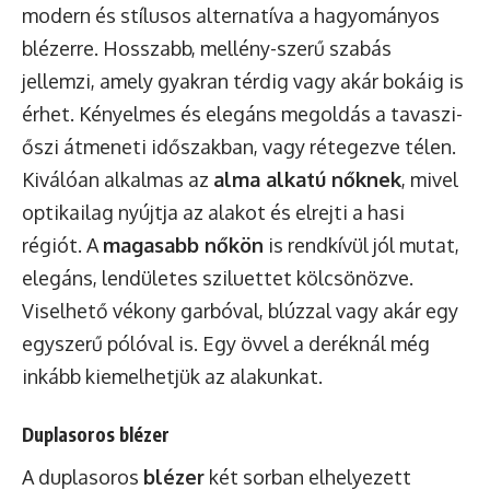
modern és stílusos alternatíva a hagyományos
blézerre. Hosszabb, mellény-szerű szabás
jellemzi, amely gyakran térdig vagy akár bokáig is
érhet. Kényelmes és elegáns megoldás a tavaszi-
őszi átmeneti időszakban, vagy rétegezve télen.
Kiválóan alkalmas az
alma alkatú nőknek
, mivel
optikailag nyújtja az alakot és elrejti a hasi
régiót. A
magasabb nőkön
is rendkívül jól mutat,
elegáns, lendületes sziluettet kölcsönözve.
Viselhető vékony garbóval, blúzzal vagy akár egy
egyszerű pólóval is. Egy övvel a deréknál még
inkább kiemelhetjük az alakunkat.
Duplasoros blézer
A duplasoros
blézer
két sorban elhelyezett