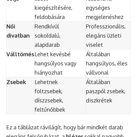
kiegészítésére,
egységes
feldobására
megjelenéshez
Női
Rendkívül
Professzionális,
divatban
sokoldalú,
elegáns üzleti
alapdarab
viselet
Válltömés
Lehet kevésbé
Általában
hangsúlyos vagy
hangsúlyos, éles
hiányozhat
vállvonal
Zsebek
Lehetnek
Általában
foltzsebek,
paszpól zsebek,
díszzsebek,
diszkrétek
feltűnőbbek
Ez a táblázat rávilágít, hogy bár mindkét darab
elegáns felsőruházat, a
blézer
sokkal nagyobb