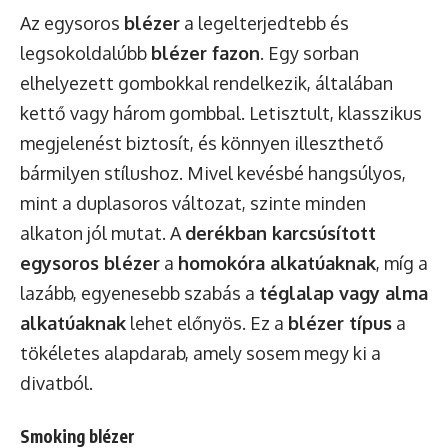
Az egysoros
blézer
a legelterjedtebb és
legsokoldalúbb
blézer fazon
. Egy sorban
elhelyezett gombokkal rendelkezik, általában
kettő vagy három gombbal. Letisztult, klasszikus
megjelenést biztosít, és könnyen illeszthető
bármilyen stílushoz. Mivel kevésbé hangsúlyos,
mint a duplasoros változat, szinte minden
alkaton jól mutat. A
derékban karcsúsított
egysoros blézer
a
homokóra alkatúaknak
, míg a
lazább, egyenesebb szabás a
téglalap vagy alma
alkatúaknak
lehet előnyös. Ez a
blézer típus
a
tökéletes alapdarab, amely sosem megy ki a
divatból.
Smoking blézer