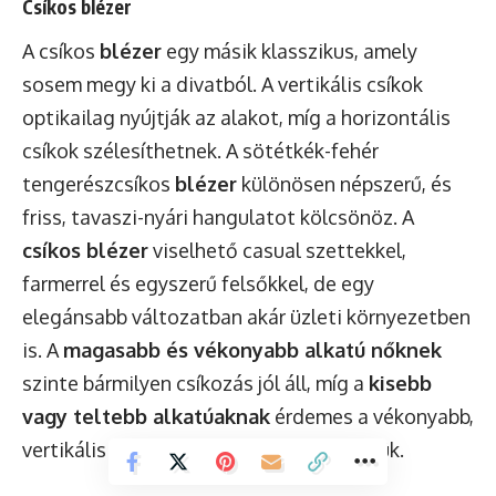
Csíkos blézer
A csíkos
blézer
egy másik klasszikus, amely
sosem megy ki a divatból. A vertikális csíkok
optikailag nyújtják az alakot, míg a horizontális
csíkok szélesíthetnek. A sötétkék-fehér
tengerészcsíkos
blézer
különösen népszerű, és
friss, tavaszi-nyári hangulatot kölcsönöz. A
csíkos blézer
viselhető casual szettekkel,
farmerrel és egyszerű felsőkkel, de egy
elegánsabb változatban akár üzleti környezetben
is. A
magasabb és vékonyabb alkatú nőknek
szinte bármilyen csíkozás jól áll, míg a
kisebb
vagy teltebb alkatúaknak
érdemes a vékonyabb,
vertikális csíkokat előnyben részesíteniük.