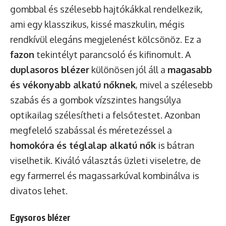
gombbal és szélesebb hajtókákkal rendelkezik,
ami egy klasszikus, kissé maszkulin, mégis
rendkívül elegáns megjelenést kölcsönöz. Ez a
fazon
tekintélyt parancsoló és kifinomult. A
duplasoros blézer
különösen jól áll a
magasabb
és vékonyabb alkatú nőknek
, mivel a szélesebb
szabás és a gombok vízszintes hangsúlya
optikailag szélesítheti a felsőtestet. Azonban
megfelelő szabással és méretezéssel a
homokóra és téglalap alkatú nők
is bátran
viselhetik. Kiváló választás üzleti viseletre, de
egy farmerrel és magassarkúval kombinálva is
divatos lehet.
Egysoros blézer