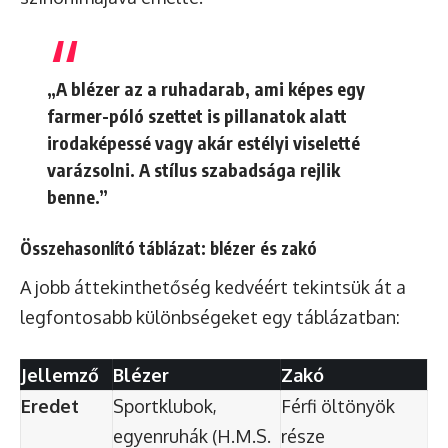
„A blézer az a ruhadarab, ami képes egy
farmer-póló szettet is pillanatok alatt
irodaképessé vagy akár estélyi viseletté
varázsolni. A stílus szabadsága rejlik
benne.”
Összehasonlító táblázat: blézer és zakó
A jobb áttekinthetőség kedvéért tekintsük át a
legfontosabb különbségeket egy táblázatban:
Jellemző
Blézer
Zakó
Eredet
Sportklubok,
Férfi öltönyök
egyenruhák (H.M.S.
része