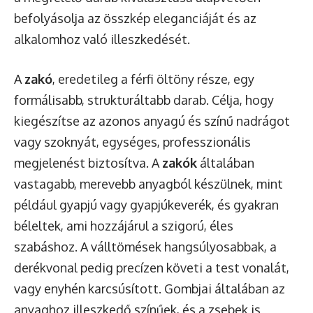
befolyásolja az összkép eleganciáját és az
alkalomhoz való illeszkedését.
A
zakó
, eredetileg a férfi öltöny része, egy
formálisabb, strukturáltabb darab. Célja, hogy
kiegészítse az azonos anyagú és színű nadrágot
vagy szoknyát, egységes, professzionális
megjelenést biztosítva. A
zakók
általában
vastagabb, merevebb anyagból készülnek, mint
például gyapjú vagy gyapjúkeverék, és gyakran
béleltek, ami hozzájárul a szigorú, éles
szabáshoz. A válltömések hangsúlyosabbak, a
derékvonal pedig precízen követi a test vonalát,
vagy enyhén karcsúsított. Gombjai általában az
anyaghoz illeszkedő színűek, és a zsebek is