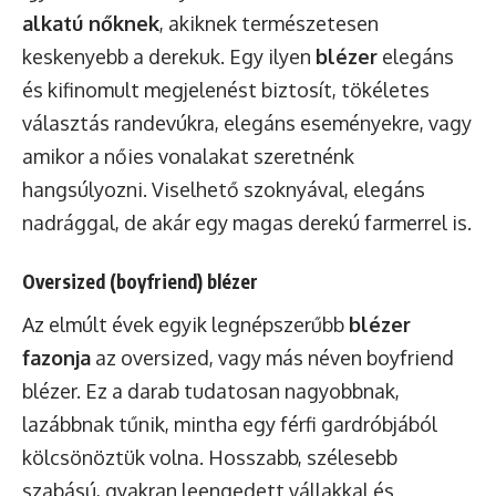
alkatú nőknek
, akiknek természetesen
keskenyebb a derekuk. Egy ilyen
blézer
elegáns
és kifinomult megjelenést biztosít, tökéletes
választás randevúkra, elegáns eseményekre, vagy
amikor a nőies vonalakat szeretnénk
hangsúlyozni. Viselhető szoknyával, elegáns
nadrággal, de akár egy magas derekú farmerrel is.
Oversized (boyfriend) blézer
Az elmúlt évek egyik legnépszerűbb
blézer
fazonja
az oversized, vagy más néven boyfriend
blézer. Ez a darab tudatosan nagyobbnak,
lazábbnak tűnik, mintha egy férfi gardróbjából
kölcsönöztük volna. Hosszabb, szélesebb
szabású, gyakran leengedett vállakkal és