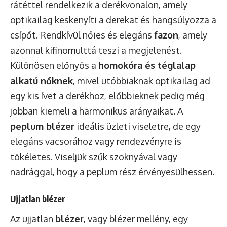
rátéttel rendelkezik a derékvonalon, amely
optikailag keskenyíti a derekat és hangsúlyozza a
csípőt. Rendkívül nőies és elegáns
fazon
, amely
azonnal kifinomulttá teszi a megjelenést.
Különösen előnyös a
homokóra és téglalap
alkatú nőknek
, mivel utóbbiaknak optikailag ad
egy kis ívet a derékhoz, előbbieknek pedig még
jobban kiemeli a harmonikus arányaikat. A
peplum blézer
ideális üzleti viseletre, de egy
elegáns vacsorához vagy rendezvényre is
tökéletes. Viseljük szűk szoknyával vagy
nadrággal, hogy a peplum rész érvényesülhessen.
Ujjatlan blézer
Az ujjatlan
blézer
, vagy blézer mellény, egy