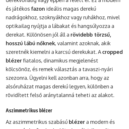
derékvonalig vagy éppen a felett ér. Ez a modern
és játékos
fazon
ideális magas derekú
nadrágokhoz, szoknyákhoz vagy ruhákhoz, mivel
optikailag nyújtja a lábakat és hangsúlyozza a
derekat. Különösen jól áll a
rövidebb törzsű,
hosszú lábú nőknek
, valamint azoknak, akik
szeretnék kiemelni a karcsú derekukat. A
cropped
blézer
fiatalos, dinamikus megjelenést
kölcsönöz, és remek választás a tavaszi-nyári
szezonra. Ügyelni kell azonban arra, hogy az
alsóruházat magas derekú legyen, különben a
rövidített felső aránytalanná teheti az alakot.
Aszimmetrikus blézer
Az aszimmetrikus szabású
blézer
a modern és