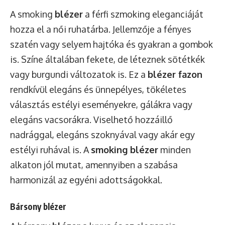
A smoking
blézer
a férfi szmoking eleganciáját
hozza el a női ruhatárba. Jellemzője a fényes
szatén vagy selyem hajtóka és gyakran a gombok
is. Színe általában fekete, de léteznek sötétkék
vagy burgundi változatok is. Ez a
blézer fazon
rendkívül elegáns és ünnepélyes, tökéletes
választás estélyi eseményekre, gálákra vagy
elegáns vacsorákra. Viselhető hozzáillő
nadrággal, elegáns szoknyával vagy akár egy
estélyi ruhával is. A
smoking blézer
minden
alkaton jól mutat, amennyiben a szabása
harmonizál az egyéni adottságokkal.
Bársony blézer