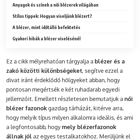
Anyagok és színek a női blézerek világában
Stílus tippek: Hogyan viseljünk blézert?
A blézer, mint időtálló befektetés
Gyakori hibák a blézer viselésénél
Ez a cikk mélyrehatóan tárgyalja a
blézer és a
zakó közötti különbségeket
, segítve ezzel a
divat iránt érdeklődő hölgyeket abban, hogy
pontosan megértsék e két ruhadarab egyedi
jellemzőit. Emellett részletesen bemutatjuk a
női
blézer fazonok
gazdag tárházát, kitérve arra,
hogy melyik típus milyen alkalomra ideális, és ami
a legfontosabb, hogy
mely blézerfazonok
állnak jól
az egyes testalkatokhoz. Merüljünk el