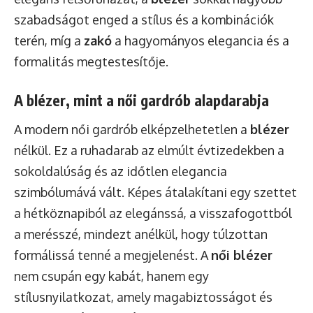
szabadságot enged a stílus és a kombinációk
terén, míg a
zakó
a hagyományos elegancia és a
formalitás megtestesítője.
A blézer, mint a női gardrób alapdarabja
A modern női gardrób elképzelhetetlen a
blézer
nélkül. Ez a ruhadarab az elmúlt évtizedekben a
sokoldalúság és az időtlen elegancia
szimbólumává vált. Képes átalakítani egy szettet
a hétköznapiból az elegánssá, a visszafogottból
a merésszé, mindezt anélkül, hogy túlzottan
formálissá tenné a megjelenést. A
női blézer
nem csupán egy kabát, hanem egy
stílusnyilatkozat, amely magabiztosságot és