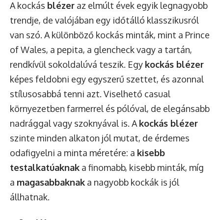
A kockás
blézer
az elmúlt évek egyik legnagyobb
trendje, de valójában egy időtálló klasszikusról
van szó. A különböző kockás minták, mint a Prince
of Wales, a pepita, a glencheck vagy a tartán,
rendkívül sokoldalúvá teszik. Egy
kockás blézer
képes feldobni egy egyszerű szettet, és azonnal
stílusosabbá tenni azt. Viselhető casual
környezetben farmerrel és pólóval, de elegánsabb
nadrággal vagy szoknyával is. A
kockás blézer
szinte minden alkaton jól mutat, de érdemes
odafigyelni a minta méretére: a
kisebb
testalkatúaknak
a finomabb, kisebb minták, míg
a
magasabbaknak
a nagyobb kockák is jól
állhatnak.