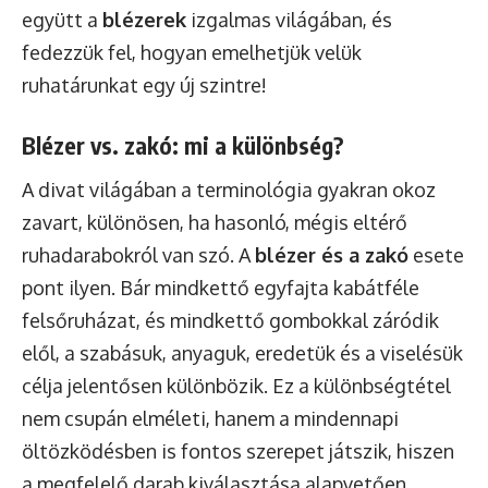
együtt a
blézerek
izgalmas világában, és
fedezzük fel, hogyan emelhetjük velük
ruhatárunkat egy új szintre!
Blézer vs. zakó: mi a különbség?
A divat világában a terminológia gyakran okoz
zavart, különösen, ha hasonló, mégis eltérő
ruhadarabokról van szó. A
blézer és a zakó
esete
pont ilyen. Bár mindkettő egyfajta kabátféle
felsőruházat, és mindkettő gombokkal záródik
elől, a szabásuk, anyaguk, eredetük és a viselésük
célja jelentősen különbözik. Ez a különbségtétel
nem csupán elméleti, hanem a mindennapi
öltözködésben is fontos szerepet játszik, hiszen
a megfelelő darab kiválasztása alapvetően