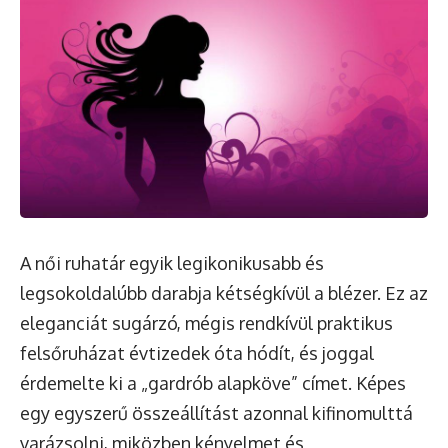
A női ruhatár egyik legikonikusabb és
legsokoldalúbb darabja kétségkívül a blézer. Ez az
eleganciát sugárzó, mégis rendkívül praktikus
felsőruházat évtizedek óta hódít, és joggal
érdemelte ki a „gardrób alapköve” címet. Képes
egy egyszerű összeállítást azonnal kifinomulttá
varázsolni, miközben kényelmet és