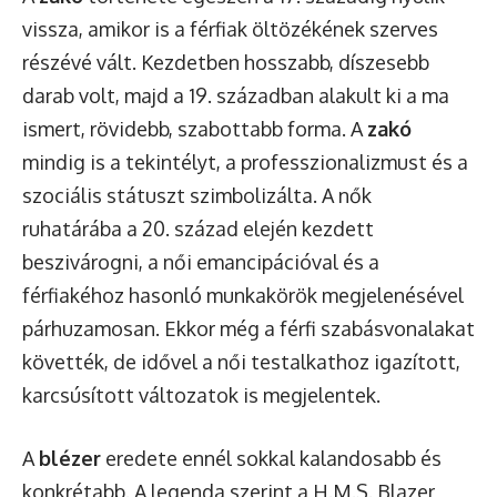
vissza, amikor is a férfiak öltözékének szerves
részévé vált. Kezdetben hosszabb, díszesebb
darab volt, majd a 19. században alakult ki a ma
ismert, rövidebb, szabottabb forma. A
zakó
mindig is a tekintélyt, a professzionalizmust és a
szociális státuszt szimbolizálta. A nők
ruhatárába a 20. század elején kezdett
beszivárogni, a női emancipációval és a
férfiakéhoz hasonló munkakörök megjelenésével
párhuzamosan. Ekkor még a férfi szabásvonalakat
követték, de idővel a női testalkathoz igazított,
karcsúsított változatok is megjelentek.
A
blézer
eredete ennél sokkal kalandosabb és
konkrétabb. A legenda szerint a H.M.S. Blazer