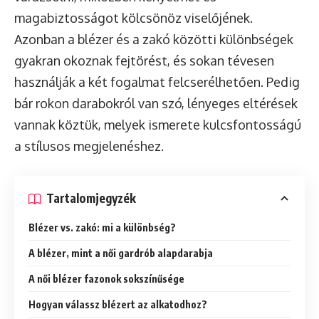
magabiztosságot kölcsönöz viselőjének.
Azonban a blézer és a zakó közötti különbségek
gyakran okoznak fejtörést, és sokan tévesen
használják a két fogalmat felcserélhetően. Pedig
bár rokon darabokról van szó, lényeges eltérések
vannak köztük, melyek ismerete kulcsfontosságú
a stílusos megjelenéshez.
Tartalomjegyzék
Blézer vs. zakó: mi a különbség?
A blézer, mint a női gardrób alapdarabja
A női blézer fazonok sokszínűsége
Hogyan válassz blézert az alkatodhoz?