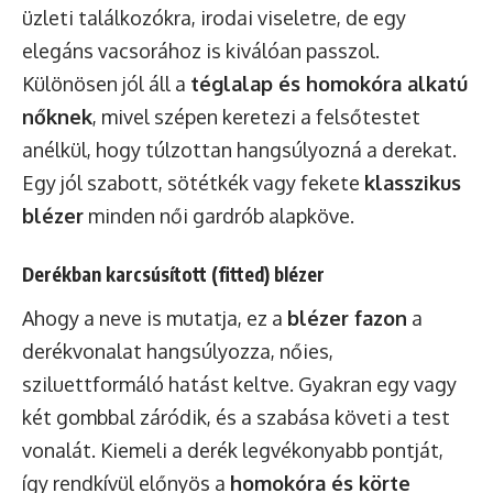
üzleti találkozókra, irodai viseletre, de egy
elegáns vacsorához is kiválóan passzol.
Különösen jól áll a
téglalap és homokóra alkatú
nőknek
, mivel szépen keretezi a felsőtestet
anélkül, hogy túlzottan hangsúlyozná a derekat.
Egy jól szabott, sötétkék vagy fekete
klasszikus
blézer
minden női gardrób alapköve.
Derékban karcsúsított (fitted) blézer
Ahogy a neve is mutatja, ez a
blézer fazon
a
derékvonalat hangsúlyozza, nőies,
sziluettformáló hatást keltve. Gyakran egy vagy
két gombbal záródik, és a szabása követi a test
vonalát. Kiemeli a derék legvékonyabb pontját,
így rendkívül előnyös a
homokóra és körte