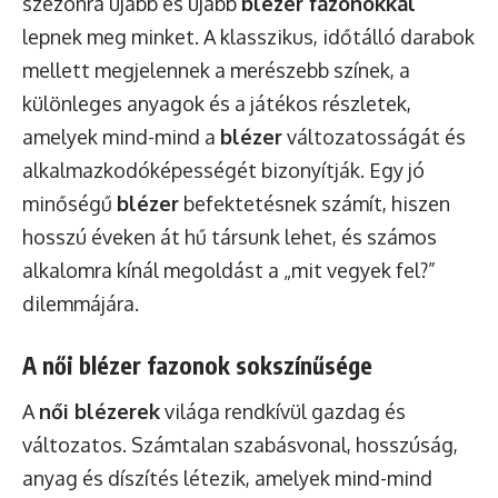
szezonra újabb és újabb
blézer fazonokkal
lepnek meg minket. A klasszikus, időtálló darabok
mellett megjelennek a merészebb színek, a
különleges anyagok és a játékos részletek,
amelyek mind-mind a
blézer
változatosságát és
alkalmazkodóképességét bizonyítják. Egy jó
minőségű
blézer
befektetésnek számít, hiszen
hosszú éveken át hű társunk lehet, és számos
alkalomra kínál megoldást a „mit vegyek fel?”
dilemmájára.
A női blézer fazonok sokszínűsége
A
női blézerek
világa rendkívül gazdag és
változatos. Számtalan szabásvonal, hosszúság,
anyag és díszítés létezik, amelyek mind-mind