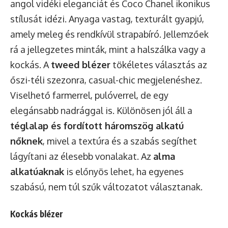
angol vidéki eleganciát és Coco Chanel ikonikus
stílusát idézi. Anyaga vastag, texturált gyapjú,
amely meleg és rendkívül strapabíró. Jellemzőek
rá a jellegzetes minták, mint a halszálka vagy a
kockás. A
tweed blézer
tökéletes választás az
őszi-téli szezonra, casual-chic megjelenéshez.
Viselhető farmerrel, pulóverrel, de egy
elegánsabb nadrággal is. Különösen jól áll a
téglalap és fordított háromszög alkatú
nőknek
, mivel a textúra és a szabás segíthet
lágyítani az élesebb vonalakat. Az
alma
alkatúaknak
is előnyös lehet, ha egyenes
szabású, nem túl szűk változatot választanak.
Kockás blézer