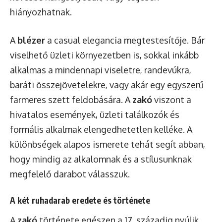
hiányozhatnak.
A
blézer
a casual elegancia megtestesítője. Bár
viselhető üzleti környezetben is, sokkal inkább
alkalmas a mindennapi viseletre, randevúkra,
baráti összejövetelekre, vagy akár egy egyszerű
farmeres szett feldobására. A
zakó
viszont a
hivatalos események, üzleti találkozók és
formális alkalmak elengedhetetlen kelléke. A
különbségek alapos ismerete tehát segít abban,
hogy mindig az alkalomnak és a stílusunknak
megfelelő darabot válasszuk.
A két ruhadarab eredete és története
A
zakó
története egészen a 17. századig nyúlik