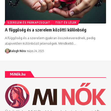
SZERELEM ÉS PÁRKAPCSOLAT
TEST ÉS LÉLEK
A függőség és a szerelem közötti különbség
A függőség és a szerelem gyakran összekeverednek, pedig
alapvetően különböző jelenségek. Mindkettő
…
Balogh Nóra
május 24, 2025
MiNők.hu