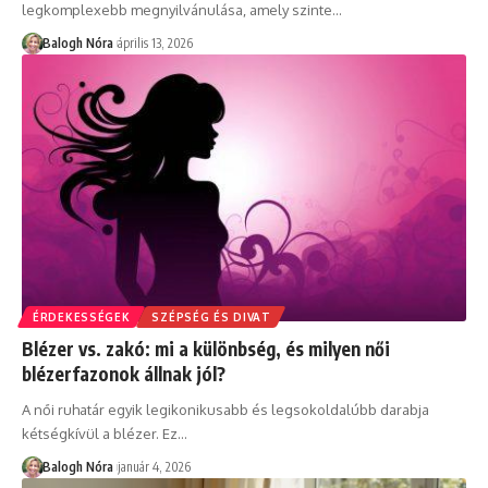
legkomplexebb megnyilvánulása, amely szinte
…
Balogh Nóra
április 13, 2026
ÉRDEKESSÉGEK
SZÉPSÉG ÉS DIVAT
Blézer vs. zakó: mi a különbség, és milyen női
blézerfazonok állnak jól?
A női ruhatár egyik legikonikusabb és legsokoldalúbb darabja
kétségkívül a blézer. Ez
…
Balogh Nóra
január 4, 2026