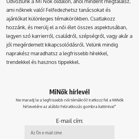
Üdvözlünk a Mi Nők oldalon, ahol mindent megtalálsz,
ami nőknek való! Felfedezhetsz tanácsokat és
ajánlókat különleges témakörökben. Csatlakozz
hozzánk, és merülj el a női élet összes aspektusában,
legyen szó karrierről, családról, szépségről, vagy akár a
jól megérdemelt kikapcsolódásról. Velünk mindig
naprakész maradhatsz a legfrissebb hírekkel,
trendekkel és hasznos tippekkel.
MiNők hírlevél
Ne maradj le a legfrissebb női témákról! Iratkozz fel a MiNők
hírlevelére az alábbi Feliratkozás gombra kattintva!"
E-mail cím: