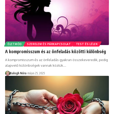
ÉLETMÓD
SZERELEM ÉS PÁRKAPCSOLAT
TEST ÉS LÉLEK
A kompromisszum és az önfeladás közötti különbség
A kompromisszum és az önfeladás gyakran összekeveredik, pedig
alapvető különbségek vannak köztük.
…
Balogh Nóra
május 25, 2025