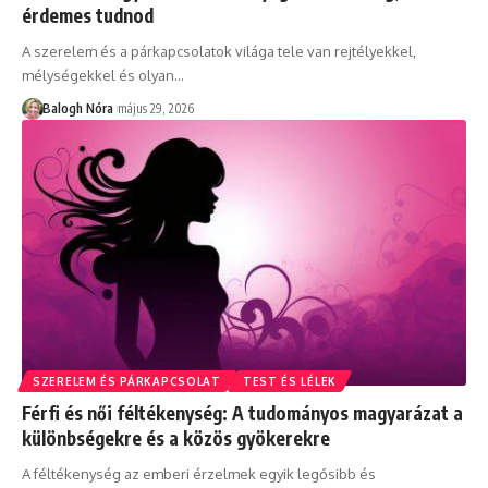
érdemes tudnod
A szerelem és a párkapcsolatok világa tele van rejtélyekkel,
mélységekkel és olyan
…
Balogh Nóra
május 29, 2026
SZERELEM ÉS PÁRKAPCSOLAT
TEST ÉS LÉLEK
Férfi és női féltékenység: A tudományos magyarázat a
különbségekre és a közös gyökerekre
A féltékenység az emberi érzelmek egyik legősibb és