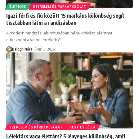
ÉLETMÓD
SZERELEM ÉS PÁRKAPCSOLAT
Igazi férfi és fiú között 15 markáns különbség segít
tisztábban látni a randizásban
A modern randizás labirintusában néha kihívást jelenthet
eligazodni a valódi értékek és
…
Balogh Nóra
július 10, 2026
SZERELEM ÉS PÁRKAPCSOLAT
TEST ÉS LÉLEK
Lélektárs vagy élettárs? 5 lényeges különbség, amit