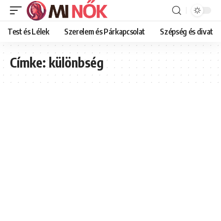
Test és Lélek
Szerelem és Párkapcsolat
Szépség és divat
Címke:
különbség