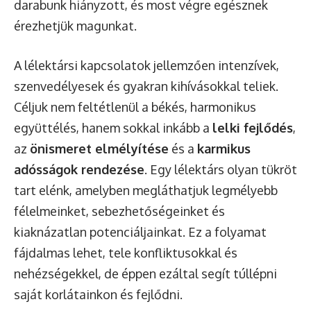
darabunk hiányzott, és most végre egésznek
érezhetjük magunkat.
A lélektársi kapcsolatok jellemzően intenzívek,
szenvedélyesek és gyakran kihívásokkal teliek.
Céljuk nem feltétlenül a békés, harmonikus
együttélés, hanem sokkal inkább a
lelki fejlődés
,
az
önismeret elmélyítése
és a
karmikus
adósságok rendezése
. Egy lélektárs olyan tükröt
tart elénk, amelyben megláthatjuk legmélyebb
félelmeinket, sebezhetőségeinket és
kiaknázatlan potenciáljainkat. Ez a folyamat
fájdalmas lehet, tele konfliktusokkal és
nehézségekkel, de éppen ezáltal segít túllépni
saját korlátainkon és fejlődni.