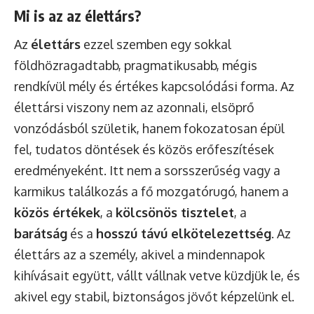
Mi is az az élettárs?
Az
élettárs
ezzel szemben egy sokkal
földhözragadtabb, pragmatikusabb, mégis
rendkívül mély és értékes kapcsolódási forma. Az
élettársi viszony nem az azonnali, elsöprő
vonzódásból születik, hanem fokozatosan épül
fel, tudatos döntések és közös erőfeszítések
eredményeként. Itt nem a sorsszerűség vagy a
karmikus találkozás a fő mozgatórugó, hanem a
közös értékek
, a
kölcsönös tisztelet
, a
barátság
és a
hosszú távú elkötelezettség
. Az
élettárs az a személy, akivel a mindennapok
kihívásait együtt, vállt vállnak vetve küzdjük le, és
akivel egy stabil, biztonságos jövőt képzelünk el.