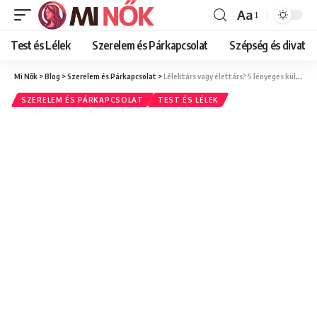
Aa
Font
Resizer
Test és Lélek
Szerelem és Párkapcsolat
Szépség és divat
Mi Nők
>
Blog
>
Szerelem és Párkapcsolat
>
Lélektárs vagy élettárs? 5 lényeges különbség, amit érdemes tudnod
SZERELEM ÉS PÁRKAPCSOLAT
TEST ÉS LÉLEK