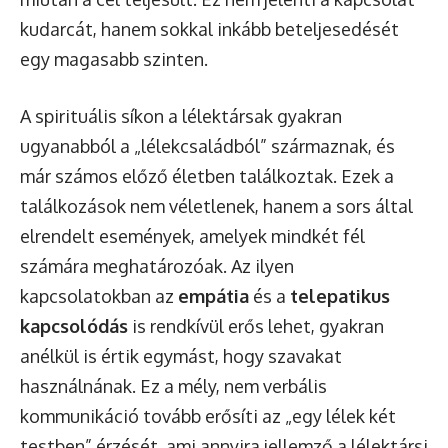
kudarcát, hanem sokkal inkább beteljesedését
egy magasabb szinten.
A spirituális síkon a lélektársak gyakran
ugyanabból a „lélekcsaládból” származnak, és
már számos előző életben találkoztak. Ezek a
találkozások nem véletlenek, hanem a sors által
elrendelt események, amelyek mindkét fél
számára meghatározóak. Az ilyen
kapcsolatokban az
empátia
és a
telepatikus
kapcsolódás
is rendkívül erős lehet, gyakran
anélkül is értik egymást, hogy szavakat
használnának. Ez a mély, nem verbális
kommunikáció tovább erősíti az „egy lélek két
testben” érzését, ami annyira jellemző a lélektársi