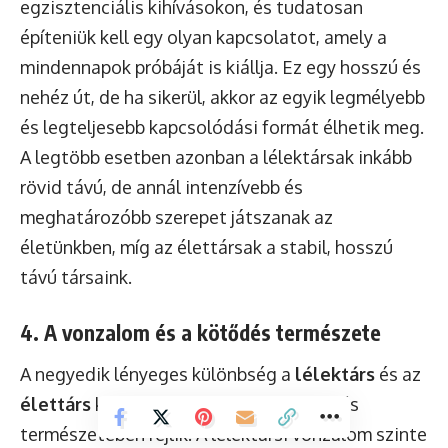
egzisztenciális kihívásokon, és tudatosan
építeniük kell egy olyan kapcsolatot, amely a
mindennapok próbáját is kiállja. Ez egy hosszú és
nehéz út, de ha sikerül, akkor az egyik legmélyebb
és legteljesebb kapcsolódási formát élhetik meg.
A legtöbb esetben azonban a lélektársak inkább
rövid távú, de annál intenzívebb és
meghatározóbb szerepet játszanak az
életünkben, míg az élettársak a stabil, hosszú
távú társaink.
4. A vonzalom és a kötődés természete
A negyedik lényeges különbség a
lélektárs
és az
élettárs
között a vonzalom és a kötődés
természetében rejlik. A lélektársi vonzalom szinte