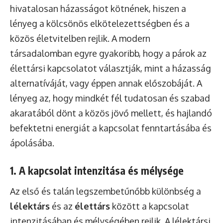
hivatalosan házasságot kötnének, hiszen a
lényeg a kölcsönös elkötelezettségben és a
közös életvitelben rejlik. A modern
társadalomban egyre gyakoribb, hogy a párok az
élettársi kapcsolatot választják, mint a házasság
alternatíváját, vagy éppen annak előszobáját. A
lényeg az, hogy mindkét fél tudatosan és szabad
akaratából dönt a közös jövő mellett, és hajlandó
befektetni energiát a kapcsolat fenntartásába és
ápolásába.
1. A kapcsolat intenzitása és mélysége
Az első és talán legszembetűnőbb különbség a
lélektárs
és az
élettárs
között a kapcsolat
intenzitásában és mélységében rejlik. A lélektársi