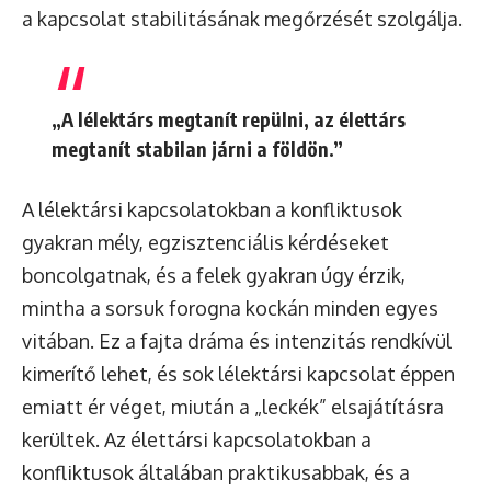
a kapcsolat stabilitásának megőrzését szolgálja.
„A lélektárs megtanít repülni, az élettárs
megtanít stabilan járni a földön.”
A lélektársi kapcsolatokban a konfliktusok
gyakran mély, egzisztenciális kérdéseket
boncolgatnak, és a felek gyakran úgy érzik,
mintha a sorsuk forogna kockán minden egyes
vitában. Ez a fajta dráma és intenzitás rendkívül
kimerítő lehet, és sok lélektársi kapcsolat éppen
emiatt ér véget, miután a „leckék” elsajátításra
kerültek. Az élettársi kapcsolatokban a
konfliktusok általában praktikusabbak, és a