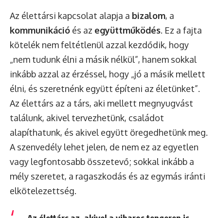
Az élettársi kapcsolat alapja a
bizalom
, a
kommunikáció
és az
együttműködés
. Ez a fajta
kötelék nem feltétlenül azzal kezdődik, hogy
„nem tudunk élni a másik nélkül”, hanem sokkal
inkább azzal az érzéssel, hogy „jó a másik mellett
élni, és szeretnénk együtt építeni az életünket”.
Az élettárs az a társ, aki mellett megnyugvást
találunk, akivel tervezhetünk, családot
alapíthatunk, és akivel együtt öregedhetünk meg.
A szenvedély lehet jelen, de nem ez az egyetlen
vagy legfontosabb összetevő; sokkal inkább a
mély szeretet, a ragaszkodás és az egymás iránti
elkötelezettség.
„Az élettárs az, akivel a viharos tengeren is