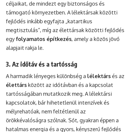
céljaikat, de mindezt egy biztonságos és
támogató környezetben. A lélektársak közötti
fejlődés inkább egyfajta „katartikus
megtisztulás”, míg az élettársak közötti fejlődés
egy
folyamatos építkezés
, amely a közös jövő
alapjait rakja le.
3. Az időtáv és a tartósság
A harmadik lényeges különbség a
lélektárs
és az
élettárs
között az időtávban és a kapcsolat
tartósságában mutatkozik meg. A lélektársi
kapcsolatok, bár hihetetlenül intenzívek és
mélyrehatóak, nem feltétlenül az
örökkévalóságra szólnak. Sőt, gyakran éppen a
hatalmas energia és a gyors, kényszerű fejlődés