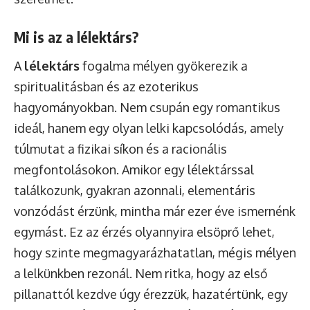
Mi is az a lélektárs?
A
lélektárs
fogalma mélyen gyökerezik a
spiritualitásban és az ezoterikus
hagyományokban. Nem csupán egy romantikus
ideál, hanem egy olyan lelki kapcsolódás, amely
túlmutat a fizikai síkon és a racionális
megfontolásokon. Amikor egy lélektárssal
találkozunk, gyakran azonnali, elementáris
vonzódást érzünk, mintha már ezer éve ismernénk
egymást. Ez az érzés olyannyira elsöprő lehet,
hogy szinte megmagyarázhatatlan, mégis mélyen
a lelkünkben rezonál. Nem ritka, hogy az első
pillanattól kezdve úgy érezzük, hazatértünk, egy