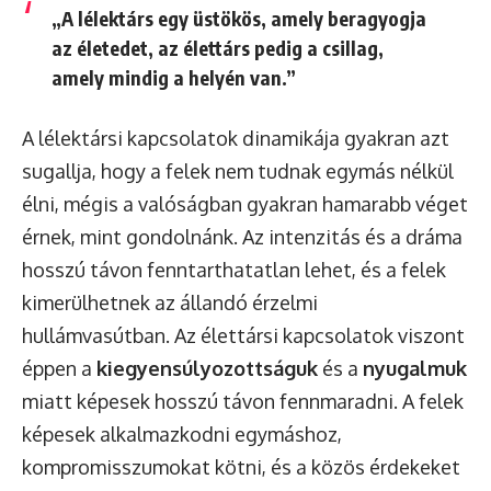
„A lélektárs egy üstökös, amely beragyogja
az életedet, az élettárs pedig a csillag,
amely mindig a helyén van.”
A lélektársi kapcsolatok dinamikája gyakran azt
sugallja, hogy a felek nem tudnak egymás nélkül
élni, mégis a valóságban gyakran hamarabb véget
érnek, mint gondolnánk. Az intenzitás és a dráma
hosszú távon fenntarthatatlan lehet, és a felek
kimerülhetnek az állandó érzelmi
hullámvasútban. Az élettársi kapcsolatok viszont
éppen a
kiegyensúlyozottságuk
és a
nyugalmuk
miatt képesek hosszú távon fennmaradni. A felek
képesek alkalmazkodni egymáshoz,
kompromisszumokat kötni, és a közös érdekeket