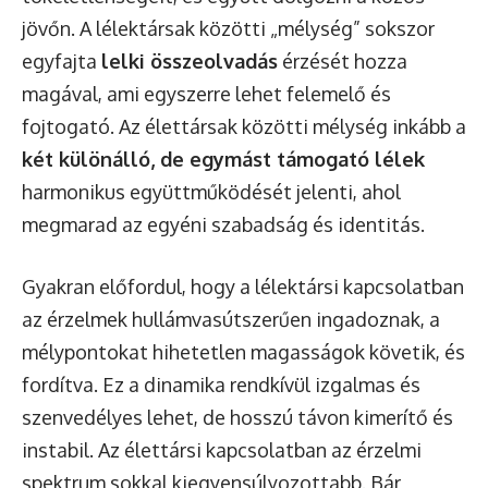
jövőn. A lélektársak közötti „mélység” sokszor
egyfajta
lelki összeolvadás
érzését hozza
magával, ami egyszerre lehet felemelő és
fojtogató. Az élettársak közötti mélység inkább a
két különálló, de egymást támogató lélek
harmonikus együttműködését jelenti, ahol
megmarad az egyéni szabadság és identitás.
Gyakran előfordul, hogy a lélektársi kapcsolatban
az érzelmek hullámvasútszerűen ingadoznak, a
mélypontokat hihetetlen magasságok követik, és
fordítva. Ez a dinamika rendkívül izgalmas és
szenvedélyes lehet, de hosszú távon kimerítő és
instabil. Az élettársi kapcsolatban az érzelmi
spektrum sokkal kiegyensúlyozottabb. Bár