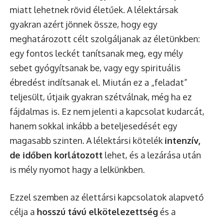
miatt lehetnek rövid életűek. A lélektársak
gyakran azért jönnek össze, hogy egy
meghatározott célt szolgáljanak az életünkben:
egy fontos leckét tanítsanak meg, egy mély
sebet gyógyítsanak be, vagy egy spirituális
ébredést indítsanak el. Miután ez a „feladat”
teljesült, útjaik gyakran szétválnak, még ha ez
fájdalmas is. Ez nem jelenti a kapcsolat kudarcát,
hanem sokkal inkább a beteljesedését egy
magasabb szinten. A lélektársi kötelék
intenzív,
de időben korlátozott
lehet, és a lezárása után
is mély nyomot hagy a lelkünkben.
Ezzel szemben az élettársi kapcsolatok alapvető
célja a
hosszú távú elkötelezettség
és a