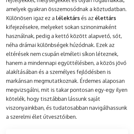
rejtélyekkel, mélységekkel és olyan fogalmakkal,
amelyek gyakran összemosódnak a köztudatban.
Különösen igaz ez a
lélektárs
és az
élettárs
kifejezésekre, melyeket sokan szinonimaként
használnak, pedig a kettő között alapvető, sőt,
néha drámai különbségek húzódnak. Ezek az
eltérések nem csupán elméleti síkon léteznek,
hanem a mindennapi együttélésben, a közös jövő
alakításában és a személyes fejlődésben is
markánsan megmutatkoznak. Érdemes alaposan
megvizsgálni, mit is takar pontosan egy-egy ilyen
kötelék, hogy tisztábban lássunk saját
viszonyainkban, és tudatosabban navigálhassunk
a szerelmi élet útvesztőiben.