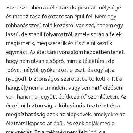
Ezzel szemben az élettársi kapcsolat mélysége
és intenzitása fokozatosan épül fel. Nem egy
robbanásszerű találkozásról van szó, hanem egy
lassú, de stabil folyamatról, amely során a felek
megismerik, megszeretik és tisztelni kezdik
egymást. Az élettársi vonzalom kezdetben lehet,
hogy nem olyan elsöprő, mint a lélektársi, de
idővel mélyül, gyökereket ereszt, és egyfajta
nyugodt, biztonságos szeretetbe torkollik. Itt a
hangsúly nem a „mindent vagy semmit” érzésen
van, hanem a „együtt építkezünk” szemléleten. Az
érzelmi biztonság
, a
kölcsönös tisztelet
és a
megbízhatóság
azok az alapkövek, amelyekre az
élettársi kapcsolat épül, és ezek adják meg a
mélységét. Ez a mélység nem feltűnő, de