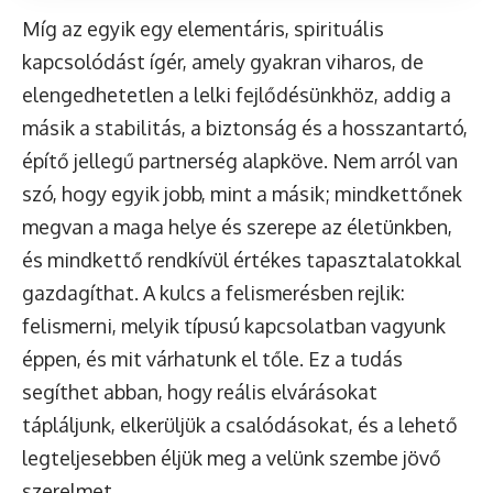
Míg az egyik egy elementáris, spirituális
kapcsolódást ígér, amely gyakran viharos, de
elengedhetetlen a lelki fejlődésünkhöz, addig a
másik a stabilitás, a biztonság és a hosszantartó,
építő jellegű partnerség alapköve. Nem arról van
szó, hogy egyik jobb, mint a másik; mindkettőnek
megvan a maga helye és szerepe az életünkben,
és mindkettő rendkívül értékes tapasztalatokkal
gazdagíthat. A kulcs a felismerésben rejlik:
felismerni, melyik típusú kapcsolatban vagyunk
éppen, és mit várhatunk el tőle. Ez a tudás
segíthet abban, hogy reális elvárásokat
tápláljunk, elkerüljük a csalódásokat, és a lehető
legteljesebben éljük meg a velünk szembe jövő
szerelmet.