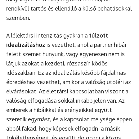
rendkívül tartós és ellenálló a külső behatásokkal
szemben.
A lélektársi intenzitás gyakran a
túlzott
idealizáláshoz
is vezethet, ahol a partner hibái
felett szemet hunyunk, vagy egyenesen nem is
látjuk azokat a kezdeti, rózsaszín ködös
időszakban. Ez az idealizálás később fájdalmas
ébredéshez vezethet, amikor a valóság utoléri az
elvárásokat. Az élettársi kapcsolatban viszont a
valóság elfogadása sokkal inkább jelen van. Az
emberek a hibáikkal és erényeikkel együtt
szeretik egymást, és a kapcsolat mélysége éppen
abból fakad, hogy képesek elfogadni a másik
tökéletlenségeit, és együtt dolgozni a közös