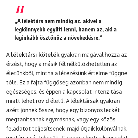
„A lélektárs nem mindig az, akivel a
legkönnyebb együtt lenni, hanem az, aki a
leginkább ösztönöz a növekedésre.”
A
lélektársi kötelék
gyakran magával hozza az
érzést, hogy a másik fél nélkülözhetetlen az
életünkből, mintha a létezésünk értelme függne
tőle. Ez a fajta függőség azonban nem mindig
egészséges, és éppen a kapcsolat intenzitása
miatt lehet rövid életű. A lélektársak gyakran
azért jönnek össze, hogy egy bizonyos leckét
megtanítsanak egymásnak, vagy egy közös
feladatot teljesítsenek, majd útjaik különválnak,
miután a cél teljesült. Ez nem jelenti a kapcsolat