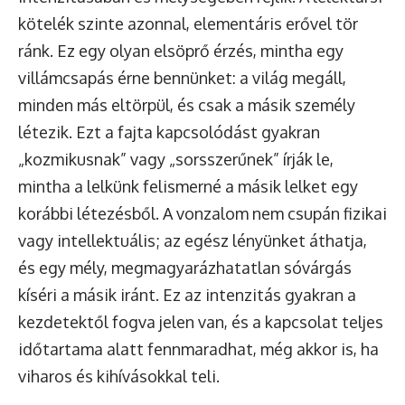
kötelék szinte azonnal, elementáris erővel tör
ránk. Ez egy olyan elsöprő érzés, mintha egy
villámcsapás érne bennünket: a világ megáll,
minden más eltörpül, és csak a másik személy
létezik. Ezt a fajta kapcsolódást gyakran
„kozmikusnak” vagy „sorsszerűnek” írják le,
mintha a lelkünk felismerné a másik lelket egy
korábbi létezésből. A vonzalom nem csupán fizikai
vagy intellektuális; az egész lényünket áthatja,
és egy mély, megmagyarázhatatlan sóvárgás
kíséri a másik iránt. Ez az intenzitás gyakran a
kezdetektől fogva jelen van, és a kapcsolat teljes
időtartama alatt fennmaradhat, még akkor is, ha
viharos és kihívásokkal teli.