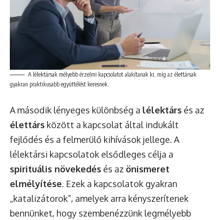
A lélektársak mélyebb érzelmi kapcsolatot alakítanak ki, míg az élettársak
gyakran praktikusabb együttélést keresnek.
A második lényeges különbség a
lélektárs
és az
élettárs
között a kapcsolat által indukált
fejlődés és a felmerülő kihívások jellege. A
lélektársi kapcsolatok elsődleges célja a
spirituális növekedés
és az
önismeret
elmélyítése
. Ezek a kapcsolatok gyakran
„katalizátorok”, amelyek arra kényszerítenek
bennünket, hogy szembenézzünk legmélyebb