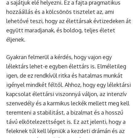
a sajátjuk elé helyezni. Ez a fajta pragmatikus
hozzáállás és a kölcsönös tisztelet az, ami
lehetővé teszi, hogy az élettársak évtizedeken át
együtt maradjanak, és boldog, teljes életet
éljenek.
Gyakran felmerül a kérdés, hogy vajon egy
lélektárs lehet-e egyben élettárs is. Elméletileg
igen, de ez rendkívül ritka és hatalmas munkát
igényel mindkét féltől. Ahhoz, hogy egy lélektársi
kapcsolat élettársi viszonnyá váljon, az intenzív
szenvedély és a karmikus leckék mellett meg kell
teremteni a stabilitást, a bizalmat és a hosszú
távú elkötelezettséget is. Ez azt jelenti, hogy a
feleknek túl kell lépniük a kezdeti drámán és az