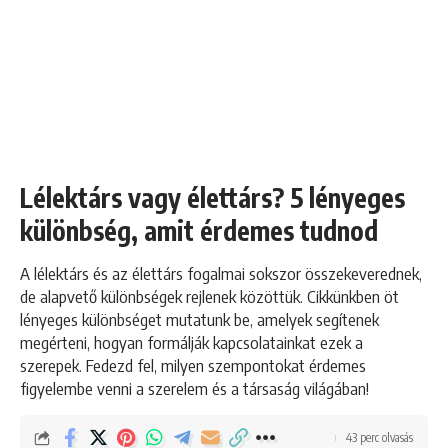
Lélektárs vagy élettárs? 5 lényeges
különbség, amit érdemes tudnod
A lélektárs és az élettárs fogalmai sokszor összekeverednek,
de alapvető különbségek rejlenek közöttük. Cikkünkben öt
lényeges különbséget mutatunk be, amelyek segítenek
megérteni, hogyan formálják kapcsolatainkat ezek a
szerepek. Fedezd fel, milyen szempontokat érdemes
figyelembe venni a szerelem és a társaság világában!
43 perc olvasás