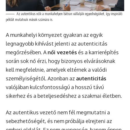
Az autentikus nők a munkahelyen bátran vállalják egyediségüket, így inspiráló
példát mutatnak mások számára is.
A munkahelyi környezet gyakran az egyik
legnagyobb kihívást jelenti az autenticitás
megőrzésében. A
női vezetés
és a karrierépítés
során sok nő érzi, hogy bizonyos elvárásoknak
kell megfelelnie, amelyek eltérnek a valódi
személyiségétől. Azonban az
autenticitás
valójában kulcsfontosságú a hosszú távú
sikerhez és a beteljesedéshez a szakmai életben.
Az autentikus vezető nem fél megmutatni a
sebezhetőségét, és nem próbálja elrejteni az
emberi oldalát. Ez nem gyengeség, hanem éppen