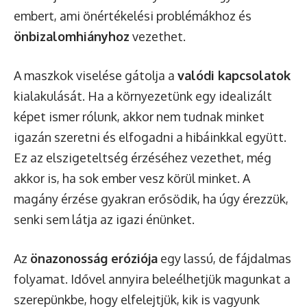
embert, ami önértékelési problémákhoz és
önbizalomhiányhoz
vezethet.
A maszkok viselése gátolja a
valódi kapcsolatok
kialakulását. Ha a környezetünk egy idealizált
képet ismer rólunk, akkor nem tudnak minket
igazán szeretni és elfogadni a hibáinkkal együtt.
Ez az elszigeteltség érzéséhez vezethet, még
akkor is, ha sok ember vesz körül minket. A
magány érzése gyakran erősödik, ha úgy érezzük,
senki sem látja az igazi énünket.
Az
önazonosság eróziója
egy lassú, de fájdalmas
folyamat. Idővel annyira beleélhetjük magunkat a
szerepünkbe, hogy elfelejtjük, kik is vagyunk