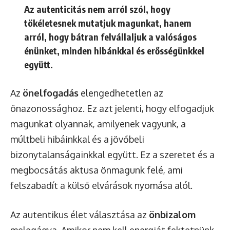
Az autenticitás nem arról szól, hogy
tökéletesnek mutatjuk magunkat, hanem
arról, hogy bátran felvállaljuk a valóságos
énünket, minden hibánkkal és erősségünkkel
együtt.
Az
önelfogadás
elengedhetetlen az
önazonossághoz. Ez azt jelenti, hogy elfogadjuk
magunkat olyannak, amilyenek vagyunk, a
múltbeli hibáinkkal és a jövőbeli
bizonytalanságainkkal együtt. Ez a szeretet és a
megbocsátás aktusa önmagunk felé, ami
felszabadít a külső elvárások nyomása alól.
Az autentikus élet választása az
önbizalom
melegágya. Amikor nem kell energiát fektetnünk