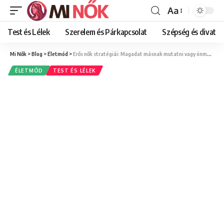
Aa
Font
Resizer
Test és Lélek
Szerelem és Párkapcsolat
Szépség és divat
Mi Nők
>
Blog
>
Életmód
>
Erős nők stratégiái: Magadat másnak mutatni vagy önmagad lenni?
ÉLETMÓD
TEST ÉS LÉLEK