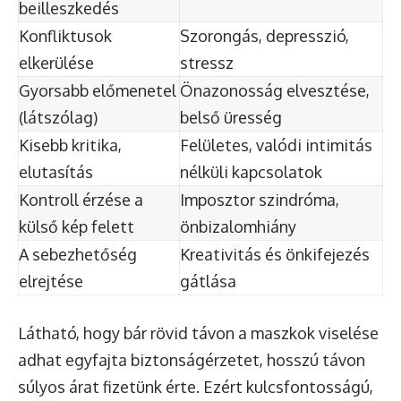
beilleszkedés
Konfliktusok
Szorongás, depresszió,
elkerülése
stressz
Gyorsabb előmenetel
Önazonosság elvesztése,
(látszólag)
belső üresség
Kisebb kritika,
Felületes, valódi intimitás
elutasítás
nélküli kapcsolatok
Kontroll érzése a
Imposztor szindróma,
külső kép felett
önbizalomhiány
A sebezhetőség
Kreativitás és önkifejezés
elrejtése
gátlása
Látható, hogy bár rövid távon a maszkok viselése
adhat egyfajta biztonságérzetet, hosszú távon
súlyos árat fizetünk érte. Ezért kulcsfontosságú,