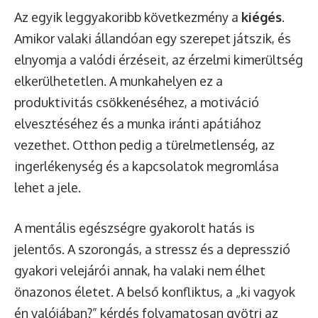
Az egyik leggyakoribb következmény a
kiégés
.
Amikor valaki állandóan egy szerepet játszik, és
elnyomja a valódi érzéseit, az érzelmi kimerültség
elkerülhetetlen. A munkahelyen ez a
produktivitás csökkenéséhez, a motiváció
elvesztéséhez és a munka iránti apátiához
vezethet. Otthon pedig a türelmetlenség, az
ingerlékenység és a kapcsolatok megromlása
lehet a jele.
A mentális egészségre gyakorolt hatás is
jelentős. A szorongás, a stressz és a depresszió
gyakori velejárói annak, ha valaki nem élhet
önazonos életet. A belső konfliktus, a „ki vagyok
én valójában?” kérdés folyamatosan gyötri az