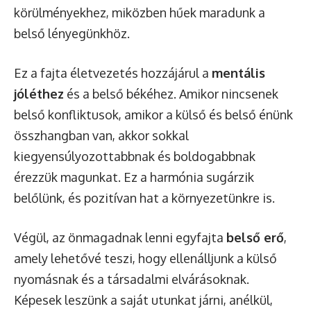
körülményekhez, miközben hűek maradunk a
belső lényegünkhöz.
Ez a fajta életvezetés hozzájárul a
mentális
jóléthez
és a belső békéhez. Amikor nincsenek
belső konfliktusok, amikor a külső és belső énünk
összhangban van, akkor sokkal
kiegyensúlyozottabbnak és boldogabbnak
érezzük magunkat. Ez a harmónia sugárzik
belőlünk, és pozitívan hat a környezetünkre is.
Végül, az önmagadnak lenni egyfajta
belső erő
,
amely lehetővé teszi, hogy ellenálljunk a külső
nyomásnak és a társadalmi elvárásoknak.
Képesek leszünk a saját utunkat járni, anélkül,