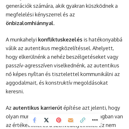
generációk számára, akik gyakran küszködnek a
megfelelési kényszerrel és az
önbizalomhiánnyal
.
A munkahelyi
konfliktuskezelés
is hatékonyabbá
válik az autentikus megközelítéssel. Ahelyett,
hogy elkerülnénk a nehéz beszélgetéseket vagy
passzív-agresszíven viselkednénk, az autentikus
nő képes nyíltan és tisztelettel kommunikálni az
aggodalmait, és konstruktív megoldásokat
keresni.
Az
autentikus karrierút
építése azt jelenti, hogy
olyan munkát választunk, amely összhangban van
az értékeinkkel és a szenvedélyeinkkel. Ez nem