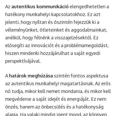
Az
autentikus kommunikáció
elengedhetetlen a
hatékony munkahelyi kapcsolatokhoz. Ez azt
jelenti, hogy nyíltan és őszintén fejezzük ki a
véleményünket, ötleteinket és aggodalmainkat,
anélkül, hogy félnénk a visszajelzésektől. Ez
elősegíti az innovációt és a problémamegoldást,
hiszen mindenki hozzájárulhat a saját egyedi
perspektívájával.
A
határok meghúzása
szintén fontos aspektusa
az autentikus munkahelyi magatartásnak. Az erős
nő tudja, mikor kell nemet mondania, és mikor kell
megvédenie a saját idejét és energiáját. Ez nem
önzés, hanem az önbecsülés és a hatékonyság
alapja. Ha valaki mindig igent mond, az könnyen