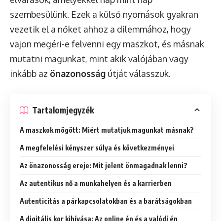
szembesülünk. Ezek a külső nyomások gyakran
vezetik el a nőket ahhoz a dilemmához, hogy
vajon megéri-e felvenni egy maszkot, és másnak
mutatni magunkat, mint akik valójában vagy
inkább az
önazonosság
útját válasszuk.
Tartalomjegyzék
A maszkok mögött: Miért mutatjuk magunkat másnak?
A megfelelési kényszer súlya és következményei
Az önazonosság ereje: Mit jelent önmagadnak lenni?
Az autentikus nő a munkahelyen és a karrierben
Autenticitás a párkapcsolatokban és a barátságokban
A digitális kor kihívása: Az online én és a valódi én