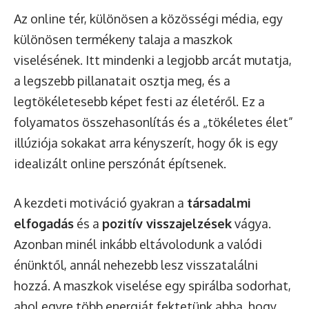
Az online tér, különösen a közösségi média, egy
különösen termékeny talaja a maszkok
viselésének. Itt mindenki a legjobb arcát mutatja,
a legszebb pillanatait osztja meg, és a
legtökéletesebb képet festi az életéről. Ez a
folyamatos összehasonlítás és a „tökéletes élet”
illúziója sokakat arra kényszerít, hogy ők is egy
idealizált online perszónát építsenek.
A kezdeti motiváció gyakran a
társadalmi
elfogadás
és a
pozitív visszajelzések
vágya.
Azonban minél inkább eltávolodunk a valódi
énünktől, annál nehezebb lesz visszatalálni
hozzá. A maszkok viselése egy spirálba sodorhat,
ahol egyre több energiát fektetünk abba, hogy