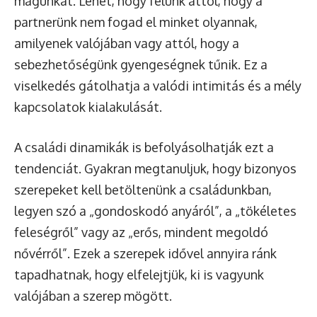
magunkat. Lehet, hogy félünk attól, hogy a
partnerünk nem fogad el minket olyannak,
amilyenek valójában vagy attól, hogy a
sebezhetőségünk gyengeségnek tűnik. Ez a
viselkedés gátolhatja a valódi intimitás és a mély
kapcsolatok kialakulását.
A családi dinamikák is befolyásolhatják ezt a
tendenciát. Gyakran megtanuljuk, hogy bizonyos
szerepeket kell betöltenünk a családunkban,
legyen szó a „gondoskodó anyáról”, a „tökéletes
feleségről” vagy az „erős, mindent megoldó
nővérről”. Ezek a szerepek idővel annyira ránk
tapadhatnak, hogy elfelejtjük, ki is vagyunk
valójában a szerep mögött.