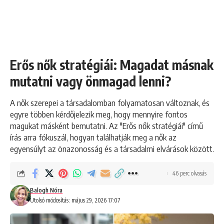
Erős nők stratégiái: Magadat másnak
mutatni vagy önmagad lenni?
A nők szerepei a társadalomban folyamatosan változnak, és
egyre többen kérdőjelezik meg, hogy mennyire fontos
magukat másként bemutatni. Az "Erős nők stratégiái" című
írás arra fókuszál, hogyan találhatják meg a nők az
egyensúlyt az önazonosság és a társadalmi elvárások között.
46 perc olvasás
Balogh Nóra
Utolsó módosítás: május 29, 2026 17:07