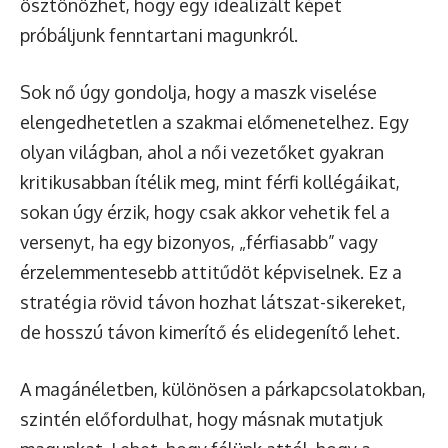
ösztönözhet, hogy egy idealizált képet
próbáljunk fenntartani magunkról.
Sok nő úgy gondolja, hogy a maszk viselése
elengedhetetlen a szakmai előmenetelhez. Egy
olyan világban, ahol a női vezetőket gyakran
kritikusabban ítélik meg, mint férfi kollégáikat,
sokan úgy érzik, hogy csak akkor vehetik fel a
versenyt, ha egy bizonyos, „férfiasabb” vagy
érzelemmentesebb attitűdöt képviselnek. Ez a
stratégia rövid távon hozhat látszat-sikereket,
de hosszú távon kimerítő és elidegenítő lehet.
A magánéletben, különösen a párkapcsolatokban,
szintén előfordulhat, hogy másnak mutatjuk