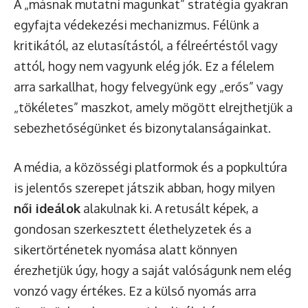
A „másnak mutatni magunkat” stratégia gyakran
egyfajta védekezési mechanizmus. Félünk a
kritikától, az elutasítástól, a félreértéstől vagy
attól, hogy nem vagyunk elég jók. Ez a félelem
arra sarkallhat, hogy felvegyünk egy „erős” vagy
„tökéletes” maszkot, amely mögött elrejthetjük a
sebezhetőségünket és bizonytalanságainkat.
A média, a közösségi platformok és a popkultúra
is jelentős szerepet játszik abban, hogy milyen
női ideálok
alakulnak ki. A retusált képek, a
gondosan szerkesztett élethelyzetek és a
sikertörténetek nyomása alatt könnyen
érezhetjük úgy, hogy a saját valóságunk nem elég
vonzó vagy értékes. Ez a külső nyomás arra