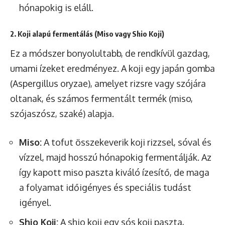
hónapokig is eláll.
2. Koji alapú fermentálás (Miso vagy Shio Koji)
Ez a módszer bonyolultabb, de rendkívül gazdag,
umami ízeket eredményez. A koji egy japán gomba
(Aspergillus oryzae), amelyet rizsre vagy szójára
oltanak, és számos fermentált termék (miso,
szójaszósz, szaké) alapja.
Miso:
A tofut összekeverik koji rizzsel, sóval és
vízzel, majd hosszú hónapokig fermentálják. Az
így kapott miso paszta kiváló ízesítő, de maga
a folyamat időigényes és speciális tudást
igényel.
Shio Koji:
A shio koji egy sós koji paszta,