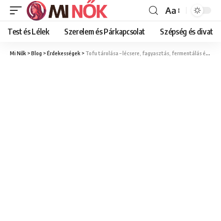
Aa
Font
Resizer
Test és Lélek
Szerelem és Párkapcsolat
Szépség és divat
Mi Nők
>
Blog
>
Érdekességek
>
Tofu tárolása – lécsere, fagyasztás, fermentálás és eltarthatósági tippek