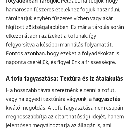
folyadékban tároljuk
. Például, ha tudjuk, hogy
hamarosan fűszeres ételekhez fogjuk használni,
tárolhatjuk enyhén fűszeres vízben vagy akár
hígított zöldségalaplében. Ez már a tárolás során
elkezdi átadni az ízeket a tofunak, így
felgyorsítva a későbbi marinálás folyamatát.
Fontos azonban, hogy ezeket a folyadékokat is
naponta cseréljük, és figyeljünk a frissességre.
A tofu fagyasztása: Textúra és íz átalakulás
Ha hosszabb távra szeretnénk eltenni a tofut,
vagy ha egyedi textúrára vágyunk, a
fagyasztás
kiváló megoldás. A tofu fagyasztása nem csupán
meghosszabbítja az eltarthatósági idejét, hanem
jelentősen megváltoztatja az állagát is, ami