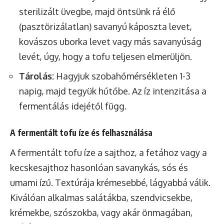
sterilizált üvegbe, majd öntsünk rá élő
(pasztörizálatlan) savanyú káposzta levet,
kovászos uborka levet vagy más savanyúság
levét, úgy, hogy a tofu teljesen elmerüljön.
Tárolás:
Hagyjuk szobahőmérsékleten 1-3
napig, majd tegyük hűtőbe. Az íz intenzitása a
fermentálás idejétől függ.
A fermentált tofu íze és felhasználása
A fermentált tofu íze a sajthoz, a fetához vagy a
kecskesajthoz hasonlóan savanykás, sós és
umami ízű. Textúrája krémesebbé, lágyabbá válik.
Kiválóan alkalmas salátákba, szendvicsekbe,
krémekbe, szószokba, vagy akár önmagában,