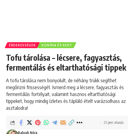
ÉRDEKESSÉGEK
KONYHA ÉS KERT
Tofu tárolása – lécsere, fagyasztás,
fermentálás és eltarthatósági tippek
A tofu tárolása nem bonyolult, de néhány trükk segíthet
megőrizni frissességét. Ismerd meg a lécsere, fagyasztás és
fermentálás fortélyait, valamint hasznos eltarthatósági
tippeket, hogy mindig ízletes és tápláló ételt varázsolhass az
asztalodra!
25 perc olvasás
Balogh Nóra