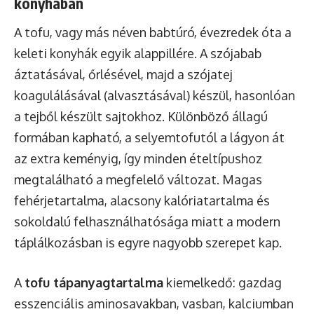
konyhában
A tofu, vagy más néven babtúró, évezredek óta a
keleti konyhák egyik alappillére. A szójabab
áztatásával, őrlésével, majd a szójatej
koagulálásával (alvasztásával) készül, hasonlóan
a tejből készült sajtokhoz. Különböző állagú
formában kapható, a selyemtofutól a lágyon át
az extra keményig, így minden ételtípushoz
megtalálható a megfelelő változat. Magas
fehérjetartalma, alacsony kalóriatartalma és
sokoldalú felhasználhatósága miatt a modern
táplálkozásban is egyre nagyobb szerepet kap.
A
tofu tápanyagtartalma
kiemelkedő: gazdag
esszenciális aminosavakban, vasban, kalciumban