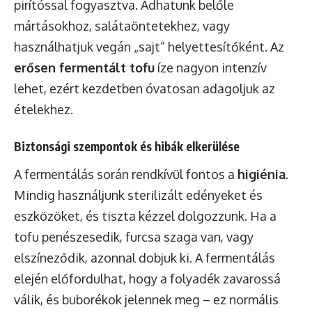
pirítóssal fogyasztva. Adhatunk belőle
mártásokhoz, salátaöntetekhez, vagy
használhatjuk vegán „sajt” helyettesítőként. Az
erősen fermentált tofu
íze nagyon intenzív
lehet, ezért kezdetben óvatosan adagoljuk az
ételekhez.
Biztonsági szempontok és hibák elkerülése
A fermentálás során rendkívül fontos a
higiénia
.
Mindig használjunk sterilizált edényeket és
eszközöket, és tiszta kézzel dolgozzunk. Ha a
tofu penészesedik, furcsa szaga van, vagy
elszíneződik, azonnal dobjuk ki. A fermentálás
elején előfordulhat, hogy a folyadék zavarossá
válik, és buborékok jelennek meg – ez normális