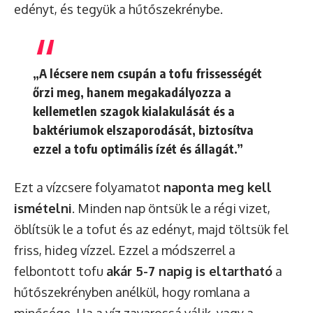
edényt, és tegyük a hűtőszekrénybe.
„A lécsere nem csupán a tofu frissességét
őrzi meg, hanem megakadályozza a
kellemetlen szagok kialakulását és a
baktériumok elszaporodását, biztosítva
ezzel a tofu optimális ízét és állagát.”
Ezt a vízcsere folyamatot
naponta meg kell
ismételni
. Minden nap öntsük le a régi vizet,
öblítsük le a tofut és az edényt, majd töltsük fel
friss, hideg vízzel. Ezzel a módszerrel a
felbontott tofu
akár 5-7 napig is eltartható
a
hűtőszekrényben anélkül, hogy romlana a
minősége. Ha a víz zavarossá válik, vagy a