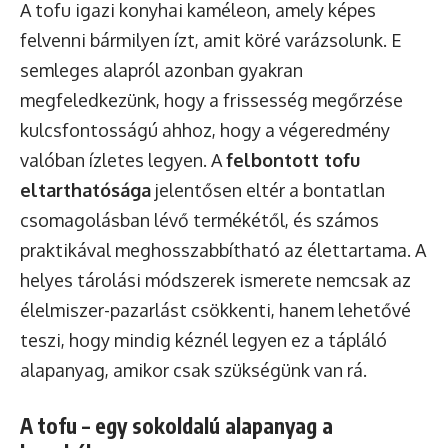
A tofu igazi konyhai kaméleon, amely képes
felvenni bármilyen ízt, amit köré varázsolunk. E
semleges alapról azonban gyakran
megfeledkezünk, hogy a frissesség megőrzése
kulcsfontosságú ahhoz, hogy a végeredmény
valóban ízletes legyen. A
felbontott tofu
eltarthatósága
jelentősen eltér a bontatlan
csomagolásban lévő termékétől, és számos
praktikával meghosszabbítható az élettartama. A
helyes tárolási módszerek ismerete nemcsak az
élelmiszer-pazarlást csökkenti, hanem lehetővé
teszi, hogy mindig kéznél legyen ez a tápláló
alapanyag, amikor csak szükségünk van rá.
A tofu – egy sokoldalú alapanyag a