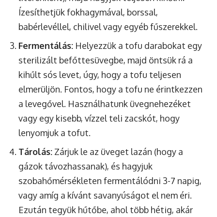
Ízesíthetjük fokhagymával, borssal,
babérlevéllel, chilivel vagy egyéb fűszerekkel.
Fermentálás:
Helyezzük a tofu darabokat egy
sterilizált befőttesüvegbe, majd öntsük rá a
kihűlt sós levet, úgy, hogy a tofu teljesen
elmerüljön. Fontos, hogy a tofu ne érintkezzen
a levegővel. Használhatunk üvegnehezéket
vagy egy kisebb, vízzel teli zacskót, hogy
lenyomjuk a tofut.
Tárolás:
Zárjuk le az üveget lazán (hogy a
gázok távozhassanak), és hagyjuk
szobahőmérsékleten fermentálódni 3-7 napig,
vagy amíg a kívánt savanyúságot el nem éri.
Ezután tegyük hűtőbe, ahol több hétig, akár