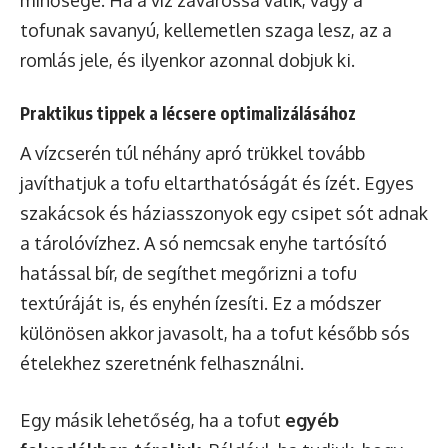
tofunak savanyú, kellemetlen szaga lesz, az a
romlás jele, és ilyenkor azonnal dobjuk ki.
Praktikus tippek a lécsere optimalizálásához
A vízcserén túl néhány apró trükkel tovább
javíthatjuk a tofu eltarthatóságát és ízét. Egyes
szakácsok és háziasszonyok egy csipet sót adnak
a tárolóvízhez. A só nemcsak enyhe tartósító
hatással bír, de segíthet megőrizni a tofu
textúráját is, és enyhén ízesíti. Ez a módszer
különösen akkor javasolt, ha a tofut később sós
ételekhez szeretnénk felhasználni.
Egy másik lehetőség, ha a tofut
egyéb