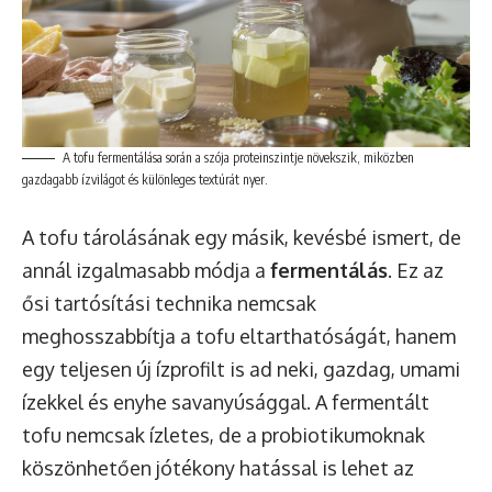
A tofu fermentálása során a szója proteinszintje növekszik, miközben
gazdagabb ízvilágot és különleges textúrát nyer.
A tofu tárolásának egy másik, kevésbé ismert, de
annál izgalmasabb módja a
fermentálás
. Ez az
ősi tartósítási technika nemcsak
meghosszabbítja a tofu eltarthatóságát, hanem
egy teljesen új ízprofilt is ad neki, gazdag, umami
ízekkel és enyhe savanyúsággal. A fermentált
tofu nemcsak ízletes, de a probiotikumoknak
köszönhetően jótékony hatással is lehet az