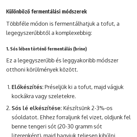
Különböző fermentálási módszerek
Többféle módon is fermentálhatjuk a tofut, a
legegyszerűbbtől a komplexebbig:
1. Sós lében történő fermentálás (brine)
Ez a legegyszerűbb és leggyakoribb módszer
otthoni körülmények között.
Előkészítés:
Préseljük ki a tofut, majd vágjuk
kockákra vagy szeletekre.
Sós lé elkészítése:
Készítsünk 2-3%-os
sóoldatot. Ehhez forraljunk fel vizet, oldjunk fel
benne tengeri sót (20-30 gramm sót
literenként), majd hagyjuk teljesen kihűlni.