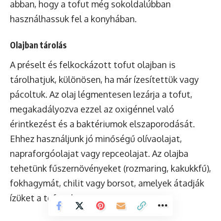
abban, hogy a tofut még sokoldalúbban
használhassuk fel a konyhában.
Olajban tárolás
A préselt és felkockázott tofut olajban is
tárolhatjuk, különösen, ha már ízesítettük vagy
pácoltuk. Az olaj légmentesen lezárja a tofut,
megakadályozva ezzel az oxigénnel való
érintkezést és a baktériumok elszaporodását.
Ehhez használjunk jó minőségű olívaolajat,
napraforgóolajat vagy repceolajat. Az olajba
tehetünk fűszernövényeket (rozmaring, kakukkfű),
fokhagymát, chilit vagy borsot, amelyek átadják
ízüket a tofunak.