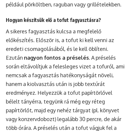
például pörköltben, raguban vagy grillételekben.
Hogyan készítsük elő a tofut fagyasztásra?
A sikeres fagyasztás kulcsa a megfelelő
előkészítés. Először is, a tofut ki kell venni az
eredeti csomagolásából, és le kell öblíteni.
Ezután
nagyon fontos a préselés
. A préselés
során eltávolítjuk a felesleges vizet a tofuról, ami
nemcsak a fagyasztás hatékonyságát növeli,
hanem a kiolvasztás után is jobb textúrát
eredményez. Helyezzük a tofut papírtörlővel
bélelt tányérra, tegyünk rá még egy réteg
papírtörlőt, majd egy nehéz tárgyat (pl. könyvet
vagy konzervdobozt) legalább 30 percre, de akár
több órára. A préselés után a tofut vágjuk fel a