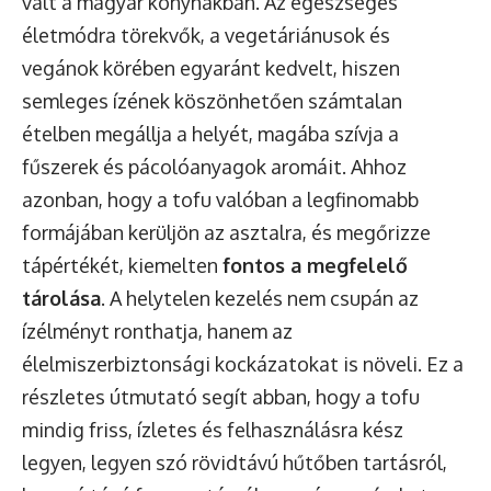
vált a magyar konyhákban. Az egészséges
életmódra törekvők, a vegetáriánusok és
vegánok körében egyaránt kedvelt, hiszen
semleges ízének köszönhetően számtalan
ételben megállja a helyét, magába szívja a
fűszerek és pácolóanyagok aromáit. Ahhoz
azonban, hogy a tofu valóban a legfinomabb
formájában kerüljön az asztalra, és megőrizze
tápértékét, kiemelten
fontos a megfelelő
tárolása
. A helytelen kezelés nem csupán az
ízélményt ronthatja, hanem az
élelmiszerbiztonsági kockázatokat is növeli. Ez a
részletes útmutató segít abban, hogy a tofu
mindig friss, ízletes és felhasználásra kész
legyen, legyen szó rövidtávú hűtőben tartásról,