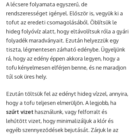
A lécsere folyamata egyszerű, de
rendszerességet igényel. Először is, vegyük ki a
tofut az eredeti csomagolásából. Öblítsük le
hideg folyóvíz alatt, hogy eltávolítsuk róla a gyári
folyadék maradványait. Ezután helyezzük egy
tiszta, légmentesen zárható edénybe. Ügyeljünk
rá, hogy az edény éppen akkora legyen, hogy a
tofu kényelmesen elférjen benne, és ne maradjon
túl sok üres hely.
Ezután töltsük fel az edényt hideg vízzel, annyira,
hogy a tofu teljesen elmerüljön. A legjobb, ha
szűrt vizet
használunk, vagy felforralt és
lehűtött vizet, hogy minimalizáljuk a klór és
egyéb szennyeződések bejutását. Zárjuk le az