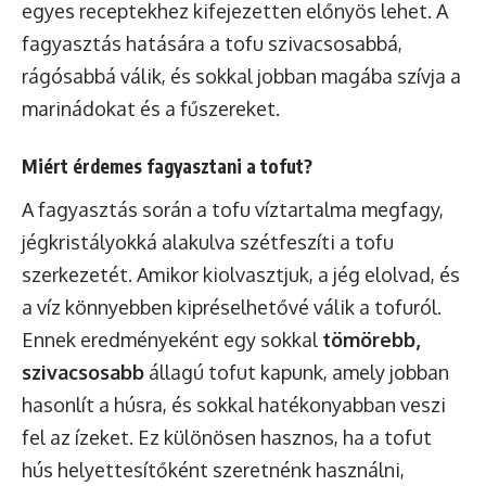
egyes receptekhez kifejezetten előnyös lehet. A
fagyasztás hatására a tofu szivacsosabbá,
rágósabbá válik, és sokkal jobban magába szívja a
marinádokat és a fűszereket.
Miért érdemes fagyasztani a tofut?
A fagyasztás során a tofu víztartalma megfagy,
jégkristályokká alakulva szétfeszíti a tofu
szerkezetét. Amikor kiolvasztjuk, a jég elolvad, és
a víz könnyebben kipréselhetővé válik a tofuról.
Ennek eredményeként egy sokkal
tömörebb,
szivacsosabb
állagú tofut kapunk, amely jobban
hasonlít a húsra, és sokkal hatékonyabban veszi
fel az ízeket. Ez különösen hasznos, ha a tofut
hús helyettesítőként szeretnénk használni,