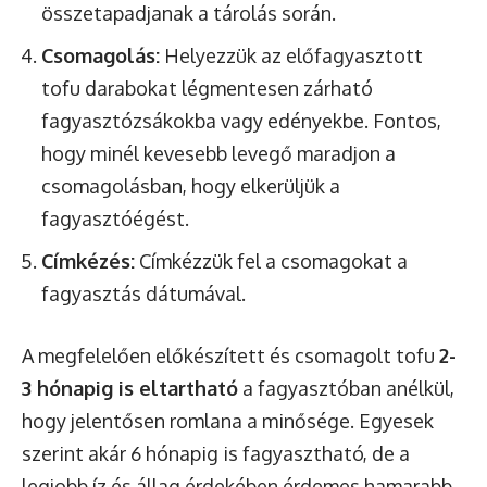
összetapadjanak a tárolás során.
Csomagolás:
Helyezzük az előfagyasztott
tofu darabokat légmentesen zárható
fagyasztózsákokba vagy edényekbe. Fontos,
hogy minél kevesebb levegő maradjon a
csomagolásban, hogy elkerüljük a
fagyasztóégést.
Címkézés:
Címkézzük fel a csomagokat a
fagyasztás dátumával.
A megfelelően előkészített és csomagolt tofu
2-
3 hónapig is eltartható
a fagyasztóban anélkül,
hogy jelentősen romlana a minősége. Egyesek
szerint akár 6 hónapig is fagyasztható, de a
legjobb íz és állag érdekében érdemes hamarabb