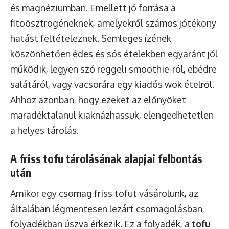
és magnéziumban. Emellett jó forrása a
fitoösztrogéneknek, amelyekről számos jótékony
hatást feltételeznek. Semleges ízének
köszönhetően édes és sós ételekben egyaránt jól
működik, legyen szó reggeli smoothie-ról, ebédre
salátáról, vagy vacsorára egy kiadós wok ételről.
Ahhoz azonban, hogy ezeket az előnyöket
maradéktalanul kiaknázhassuk, elengedhetetlen
a helyes tárolás.
A friss tofu tárolásának alapjai felbontás
után
Amikor egy csomag friss tofut vásárolunk, az
általában légmentesen lezárt csomagolásban,
folyadékban úszva érkezik. Ez a folyadék, a
tofu