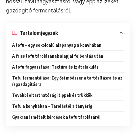
hosszú távú fagyasztásról vagy épp az ízeket
gazdagító fermentálásról.
Tartalomjegyzék
A tofu – egy sokoldalú alapanyag a konyhában
A friss tofu tárolásának alapjai felbontás után
A tofu fagyasztása: Textúra és íz átalakulás
Tofu fermentálása: Egy ősi módszer a tartósításra és az
ízgazdagításra
További eltarthatósági tippek és trükkök
Tofu a konyhában – Tárolástól a tányérig
Gyakran ismételt kérdések a tofu tárolásáról