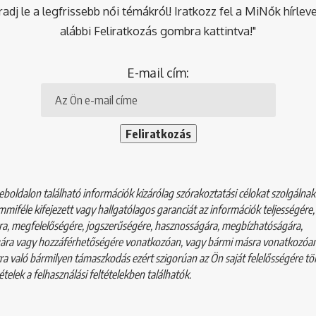
dj le a legfrissebb női témákról! Iratkozz fel a MiNők hírlev
alábbi Feliratkozás gombra kattintva!"
E-mail cím:
boldalon található információk kizárólag szórakoztatási célokat szolgálna
mmiféle kifejezett vagy hallgatólagos garanciát az információk teljességére,
a, megfelelőségére, jogszerűségére, hasznosságára, megbízhatóságára,
ára vagy hozzáférhetőségére vonatkozóan, vagy bármi másra vonatkozóan
a való bármilyen támaszkodás ezért szigorúan az Ön saját felelősségére tör
ételek a
felhasználási feltételekben
találhatók.