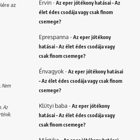
Ervin
-
Az eper jótékony hatásai – Az
elére az
élet édes csodája vagy csak finom
csemege?
Eprespanna
-
Az eper jótékony
hatásai – Az élet édes csodája vagy
csak finom csemege?
Énvagyok
-
Az eper jótékony hatásai
– Az élet édes csodája vagy csak finom
k. Nem
csemege?
Klütyi baba
-
Az eper jótékony
. Az
ténik.
hatásai – Az élet édes csodája vagy
csak finom csemege?
Mártika
-