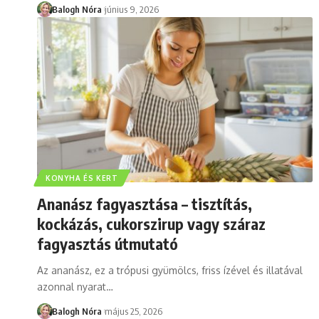
Balogh Nóra
június 9, 2026
KONYHA ÉS KERT
Ananász fagyasztása – tisztítás,
kockázás, cukorszirup vagy száraz
fagyasztás útmutató
Az ananász, ez a trópusi gyümölcs, friss ízével és illatával
azonnal nyarat
…
Balogh Nóra
május 25, 2026