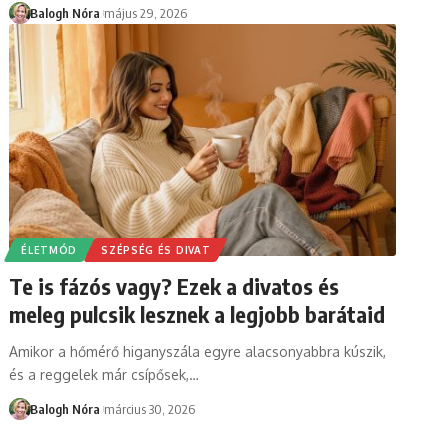
Balogh Nóra
május 29, 2026
ÉLETMÓD
SZÉPSÉG ÉS DIVAT
Te is fázós vagy? Ezek a divatos és
meleg pulcsik lesznek a legjobb barátaid
Amikor a hőmérő higanyszála egyre alacsonyabbra kúszik,
és a reggelek már csípősek,
…
Balogh Nóra
március 30, 2026