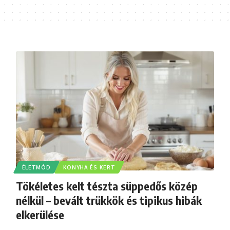
ÉLETMÓD
KONYHA ÉS KERT
Tökéletes kelt tészta süppedős közép
nélkül – bevált trükkök és tipikus hibák
elkerülése