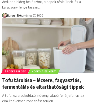
Amikor a hideg beköszönt, a napok rövidülnek, és a
karácsony fénye lassan
…
Balogh Nóra
június 27, 2026
ÉRDEKESSÉGEK
KONYHA ÉS KERT
Tofu tárolása – lécsere, fagyasztás,
fermentálás és eltarthatósági tippek
A tofu, ez a sokoldalú, növényi alapú fehérjeforrás az
elmúlt években robbanásszerűen
…