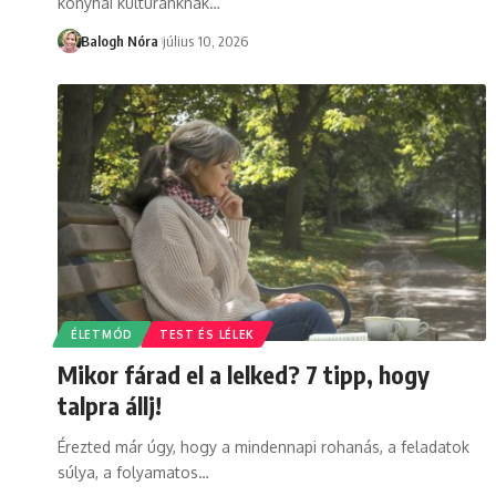
konyhai kultúránknak
…
Balogh Nóra
július 10, 2026
ÉLETMÓD
TEST ÉS LÉLEK
Mikor fárad el a lelked? 7 tipp, hogy
talpra állj!
Érezted már úgy, hogy a mindennapi rohanás, a feladatok
súlya, a folyamatos
…