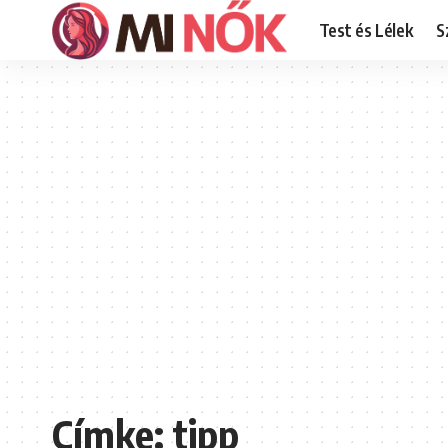
Test és Lélek
S
Címke:
tipp