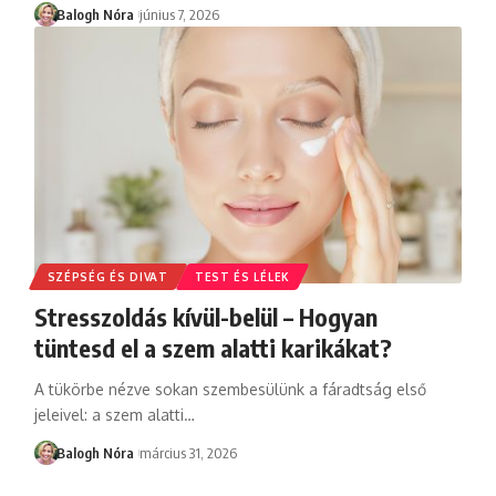
Balogh Nóra
június 7, 2026
SZÉPSÉG ÉS DIVAT
TEST ÉS LÉLEK
Stresszoldás kívül-belül – Hogyan
tüntesd el a szem alatti karikákat?
A tükörbe nézve sokan szembesülünk a fáradtság első
jeleivel: a szem alatti
…
Balogh Nóra
március 31, 2026