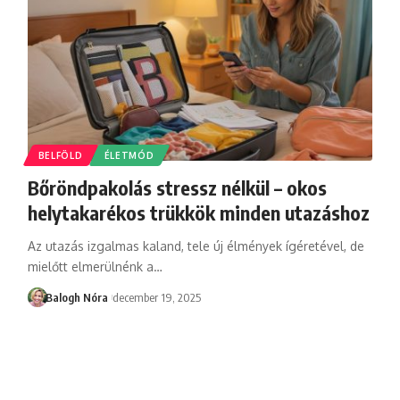
BELFÖLD
ÉLETMÓD
Bőröndpakolás stressz nélkül – okos
helytakarékos trükkök minden utazáshoz
Az utazás izgalmas kaland, tele új élmények ígéretével, de
mielőtt elmerülnénk a
…
Balogh Nóra
december 19, 2025