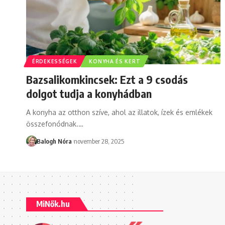
ÉRDEKESSÉGEK
KONYHA ÉS KERT
Bazsalikomkincsek: Ezt a 9 csodás
dolgot tudja a konyhádban
A konyha az otthon szíve, ahol az illatok, ízek és emlékek
összefonódnak.
…
Balogh Nóra
november 28, 2025
MiNők.hu