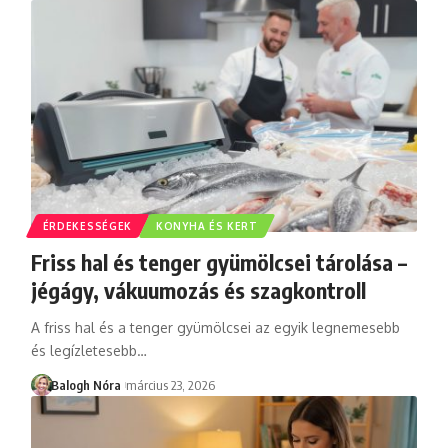
ÉRDEKESSÉGEK
KONYHA ÉS KERT
Friss hal és tenger gyümölcsei tárolása –
jégágy, vákuumozás és szagkontroll
A friss hal és a tenger gyümölcsei az egyik legnemesebb
és legízletesebb
…
Balogh Nóra
március 23, 2026