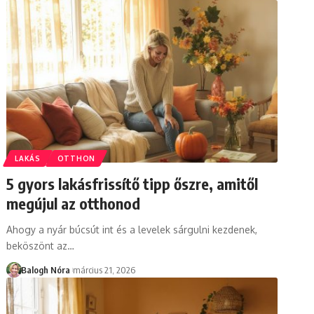
LAKÁS
OTTHON
5 gyors lakásfrissítő tipp őszre, amitől
megújul az otthonod
Ahogy a nyár búcsút int és a levelek sárgulni kezdenek,
beköszönt az
…
Balogh Nóra
március 21, 2026