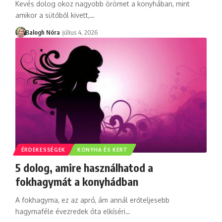
Kevés dolog okoz nagyobb örömet a konyhában, mint
amikor a sütőből kivett,
…
Balogh Nóra
július 4, 2026
ÉRDEKESSÉGEK
KONYHA ÉS KERT
5 dolog, amire használhatod a
fokhagymát a konyhádban
A fokhagyma, ez az apró, ám annál erőteljesebb
hagymaféle évezredek óta elkíséri
…