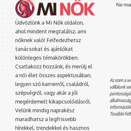
Ne mara
Üdvözlünk a Mi Nők oldalon,
ahol mindent megtalálsz, ami
nőknek való! Felfedezhetsz
tanácsokat és ajánlókat
különleges témakörökben.
Csatlakozz hozzánk, és merülj el
a női élet összes aspektusában,
Az ezen a we
legyen szó karrierről, családról,
vállalunk se
szépségről, vagy akár a jól
pontosságár
alkalmasság
megérdemelt kikapcsolódásról.
információkr
Velünk mindig naprakész
További felt
maradhatsz a legfrissebb
hírekkel, trendekkel és hasznos