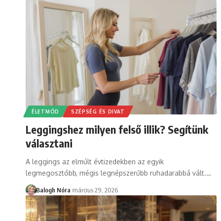
ÉLETMÓD
SZÉPSÉG ÉS DIVAT
Leggingshez milyen felső illik? Segítünk
választani
A leggings az elmúlt évtizedekben az egyik
legmegosztóbb, mégis legnépszerűbb ruhadarabbá vált.
…
Balogh Nóra
március 29, 2026