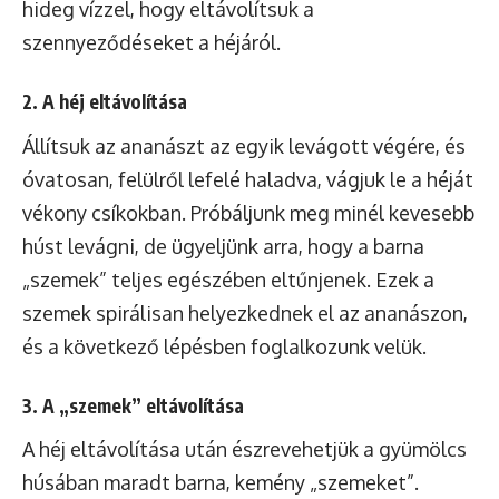
hideg vízzel, hogy eltávolítsuk a
szennyeződéseket a héjáról.
2. A héj eltávolítása
Állítsuk az ananászt az egyik levágott végére, és
óvatosan, felülről lefelé haladva, vágjuk le a héját
vékony csíkokban. Próbáljunk meg minél kevesebb
húst levágni, de ügyeljünk arra, hogy a barna
„szemek” teljes egészében eltűnjenek. Ezek a
szemek spirálisan helyezkednek el az ananászon,
és a következő lépésben foglalkozunk velük.
3. A „szemek” eltávolítása
A héj eltávolítása után észrevehetjük a gyümölcs
húsában maradt barna, kemény „szemeket”.