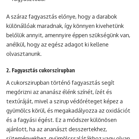
A száraz fagyasztás előnye, hogy a darabok
különállóak maradnak, így könnyen kivehetünk
belőlük annyit, amennyire éppen szükségünk van,
anélkül, hogy az egész adagot ki kellene
olvasztanunk.
2. Fagyasztás cukorszirupban
A cukorszirupban történő fagyasztás segít
megőrizni az ananász élénk színét, ízét és
textúráját, mivel a szirup védőréteget képez a
gyümölcs körül, és megakadályozza az oxidációt
és a fagyási égést. Ez a módszer különösen
ajánlott, ha az ananászt desszertekhez,
süteményekhez, gyümölcssalátákhoz vagy olyan