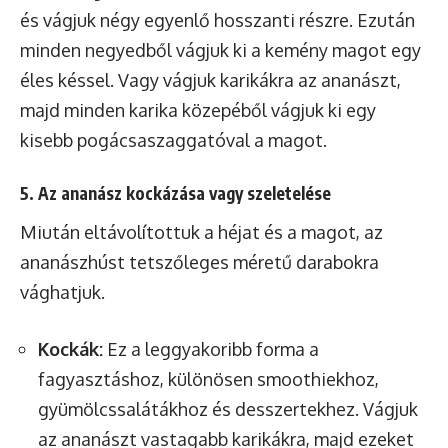
és vágjuk négy egyenlő hosszanti részre. Ezután
minden negyedből vágjuk ki a kemény magot egy
éles késsel. Vagy vágjuk karikákra az ananászt,
majd minden karika közepéből vágjuk ki egy
kisebb pogácsaszaggatóval a magot.
5. Az ananász kockázása vagy szeletelése
Miután eltávolítottuk a héjat és a magot, az
ananászhúst tetszőleges méretű darabokra
vághatjuk.
Kockák:
Ez a leggyakoribb forma a
fagyasztáshoz, különösen smoothiekhoz,
gyümölcssalátákhoz és desszertekhez. Vágjuk
az ananászt vastagabb karikákra, majd ezeket