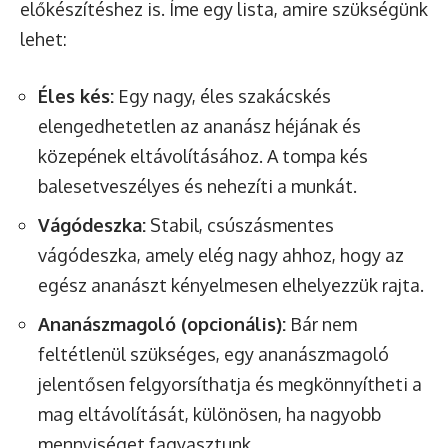
előkészítéshez is. Íme egy lista, amire szükségünk
lehet:
Éles kés:
Egy nagy, éles szakácskés
elengedhetetlen az ananász héjának és
közepének eltávolításához. A tompa kés
balesetveszélyes és nehezíti a munkát.
Vágódeszka:
Stabil, csúszásmentes
vágódeszka, amely elég nagy ahhoz, hogy az
egész ananászt kényelmesen elhelyezzük rajta.
Ananászmagoló (opcionális):
Bár nem
feltétlenül szükséges, egy ananászmagoló
jelentősen felgyorsíthatja és megkönnyítheti a
mag eltávolítását, különösen, ha nagyobb
mennyiséget fagyasztunk.