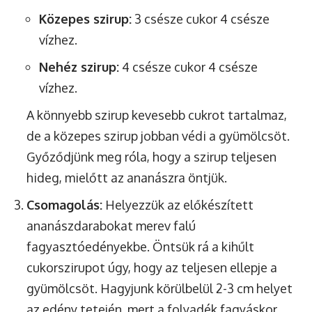
Közepes szirup:
3 csésze cukor 4 csésze
vízhez.
Nehéz szirup:
4 csésze cukor 4 csésze
vízhez.
A könnyebb szirup kevesebb cukrot tartalmaz,
de a közepes szirup jobban védi a gyümölcsöt.
Győződjünk meg róla, hogy a szirup teljesen
hideg, mielőtt az ananászra öntjük.
Csomagolás:
Helyezzük az előkészített
ananászdarabokat merev falú
fagyasztóedényekbe. Öntsük rá a kihűlt
cukorszirupot úgy, hogy az teljesen ellepje a
gyümölcsöt. Hagyjunk körülbelül 2-3 cm helyet
az edény tetején, mert a folyadék fagyáskor