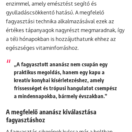
enzimmel, amely emésztést segítő és
gyulladáscsökkentő hatású. A megfelelő
fagyasztási technika alkalmazásával ezek az
értékes tápanyagok nagyrészt megmaradnak, így
a téli hónapokban is hozzájuthatunk ehhez az
egészséges vitaminforráshoz.
„A fagyasztott ananász nem csupán egy
praktikus megoldás, hanem egy kapu a
kreatív konyhai kísérletezéshez, amely
frissességet és trópusi hangulatot csempész
a mindennapokba, bármely évszakban.”
A megfelelő ananász kiválasztása
fagyasztáshoz
A fagyasztás sikerének kulcsa már a boltban