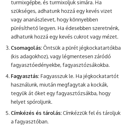
turmixgépbe, és turmixoljuk simára. Ha
szükséges, adhatunk hozzá egy kevés vizet
vagy ananászlevet, hogy könnyebben
pürésíthető legyen. Ha édesebben szeretnénk,
adhatunk hozzá egy kevés cukrot vagy mézet.
Csomagolás:
Öntsük a pürét jégkockatartókba
(kis adagokhoz), vagy légmentesen záródó
fagyasztóedényekbe, fagyasztózsákokba.
Fagyasztás:
Fagyasszuk le. Ha jégkockatartót
használunk, miután megfagytak a kockák,
tegyük át őket egy fagyasztózsákba, hogy
helyet spóroljunk.
Címkézés és tárolás:
Címkézzük fel és tároljuk
a fagyasztóban.