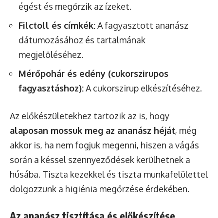
égést és megőrzik az ízeket.
Filctoll és címkék:
A fagyasztott ananász
dátumozásához és tartalmának
megjelöléséhez.
Mérőpohár és edény (cukorszirupos
fagyasztáshoz):
A cukorszirup elkészítéséhez.
Az előkészületekhez tartozik az is, hogy
alaposan mossuk meg az ananász héját
, még
akkor is, ha nem fogjuk megenni, hiszen a vágás
során a késsel szennyeződések kerülhetnek a
húsába. Tiszta kezekkel és tiszta munkafelülettel
dolgozzunk a higiénia megőrzése érdekében.
Az ananász tisztítása és előkészítése