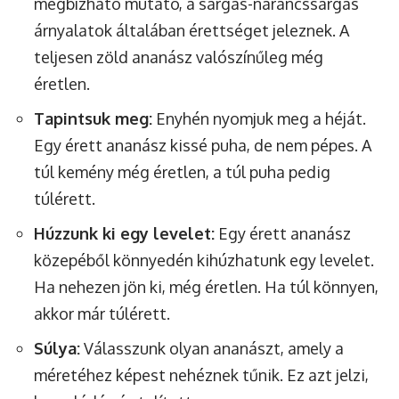
megbízható mutató, a sárgás-narancssárgás
árnyalatok általában érettséget jeleznek. A
teljesen zöld ananász valószínűleg még
éretlen.
Tapintsuk meg:
Enyhén nyomjuk meg a héját.
Egy érett ananász kissé puha, de nem pépes. A
túl kemény még éretlen, a túl puha pedig
túlérett.
Húzzunk ki egy levelet:
Egy érett ananász
közepéből könnyedén kihúzhatunk egy levelet.
Ha nehezen jön ki, még éretlen. Ha túl könnyen,
akkor már túlérett.
Súlya:
Válasszunk olyan ananászt, amely a
méretéhez képest nehéznek tűnik. Ez azt jelzi,