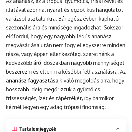
Az ananász, ez a trópusi gyümölcs, friss ízével és
illatával azonnal nyarat és egzotikus hangulatot
varázsol asztalunkra. Bár egész évben kapható,
szezonális ára és minősége ingadozhat. Sokszor
előfordul, hogy egy nagyobb, lédús ananász
megvásárlása után nem fogy el egyszerre minden
része, vagy éppen ellenkezőleg, szeretnénk a
kedvezőbb árú időszakban nagyobb mennyiséget
beszerezni és eltenni a későbbi felhasználásra. Az
ananász fagyasztása
kiváló megoldás arra, hogy
hosszabb ideig megőrizzük a gyümölcs
frissességét, ízét és tápértékét, így bármikor
kéznél legyen egy adag trópusi finomság.
Tartalomjegyzék