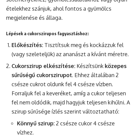
ételekhez szánjuk, ahol fontos a gyümölcs
megjelenése és állaga.
Lépések a cukorszirupos fagyasztáshoz:
Előkészítés:
Tisztítsuk meg és kockázzuk fel
(vagy szeleteljük) az ananászt a kívánt méretre.
Cukorszirup elkészítése:
Készítsünk
közepes
sűrűségű cukorszirupot
. Ehhez általában 2
csésze cukrot oldunk fel 4 csésze vízben.
Forraljuk fel a keveréket, amíg a cukor teljesen
fel nem oldódik, majd hagyjuk teljesen kihűlni. A
szirup sűrűsége ízlés szerint változtatható:
Könnyű szirup:
2 csésze cukor 4 csésze
vízhez.