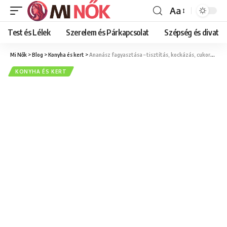
Aa
Font
Resizer
Test és Lélek
Szerelem és Párkapcsolat
Szépség és divat
Mi Nők
>
Blog
>
Konyha és kert
>
Ananász fagyasztása – tisztítás, kockázás, cukorszirup vagy száraz fagyasztás útmutató
KONYHA ÉS KERT