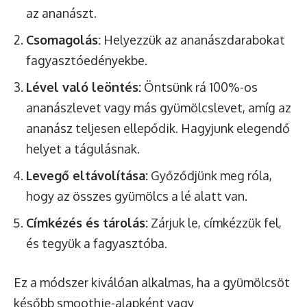
az ananászt.
Csomagolás:
Helyezzük az ananászdarabokat
fagyasztóedényekbe.
Lével való leöntés:
Öntsünk rá 100%-os
ananászlevet vagy más gyümölcslevet, amíg az
ananász teljesen ellepődik. Hagyjunk elegendő
helyet a tágulásnak.
Levegő eltávolítása:
Győződjünk meg róla,
hogy az összes gyümölcs a lé alatt van.
Címkézés és tárolás:
Zárjuk le, címkézzük fel,
és tegyük a fagyasztóba.
Ez a módszer kiválóan alkalmas, ha a gyümölcsöt
később smoothie-alapként vagy