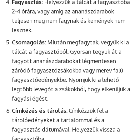
Fagyasztás:
Helyezzük a tálcát a fagyasztóba
2-4 órára, vagy amíg az ananászdarabok
teljesen meg nem fagynak és kemények nem
lesznek.
Csomagolás:
Miután megfagytak, vegyük ki a
tálcát a fagyasztóból. Gyorsan tegyük át a
fagyott ananászdarabokat légmentesen
záródó fagyasztózsákokba vagy merev falú
fagyasztóedényekbe. Nyomjuk ki a lehető
legtöbb levegőt a zsákokból, hogy elkerüljük a
fagyási égést.
Címkézés és tárolás:
Címkézzük fel a
tárolóedényeket a tartalommal és a
fagyasztás dátumával. Helyezzük vissza a
fagyasztóba.