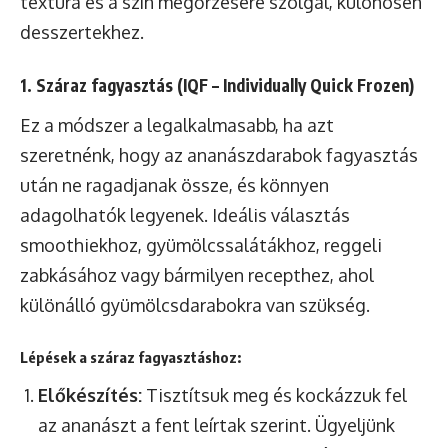
textúra és a szín megőrzésére szolgál, különösen
desszertekhez.
1. Száraz fagyasztás (IQF – Individually Quick Frozen)
Ez a módszer a legalkalmasabb, ha azt
szeretnénk, hogy az ananászdarabok fagyasztás
után ne ragadjanak össze, és könnyen
adagolhatók legyenek. Ideális választás
smoothiekhoz, gyümölcssalátákhoz, reggeli
zabkásához vagy bármilyen recepthez, ahol
különálló gyümölcsdarabokra van szükség.
Lépések a száraz fagyasztáshoz:
Előkészítés:
Tisztítsuk meg és kockázzuk fel
az ananászt a fent leírtak szerint. Ügyeljünk