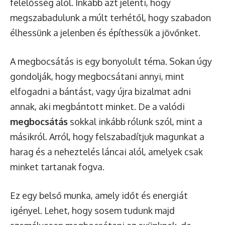
felelősség alól. Inkább azt jelenti, hogy
megszabadulunk a múlt terhétől, hogy szabadon
élhessünk a jelenben és építhessük a jövőnket.
A megbocsátás is egy bonyolult téma. Sokan úgy
gondolják, hogy megbocsátani annyi, mint
elfogadni a bántást, vagy újra bizalmat adni
annak, aki megbántott minket. De a valódi
megbocsátás
sokkal inkább rólunk szól, mint a
másikról. Arról, hogy felszabadítjuk magunkat a
harag és a neheztelés láncai alól, amelyek csak
minket tartanak fogva.
Ez egy belső munka, amely időt és energiát
igényel. Lehet, hogy sosem tudunk majd