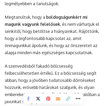
legmélyebben a tanulságok.
Megtanultuk, hogy a
boldogságunkért mi
magunk vagyunk felelősek
, és nem várhatjuk el
senkitől, hogy betöltse a hiányainkat. Rájöttünk,
hogy a legfontosabb kapcsolat az, amit
önmagunkkal ápolunk, és hogy az önszeretet az
alapja minden más egészséges kapcsolatnak.
A szenvedésből fakadó bölcsesség
felbecsülhetetlen értékű. Ez a bölcsesség segít
abban, hogy a jövőben tudatosabb döntéseket
hozzunk, erősebb határokat szabjunk, és olyan
embereket vonzzunk az életünkbe, akik valóban a
javunkat szolgálják.