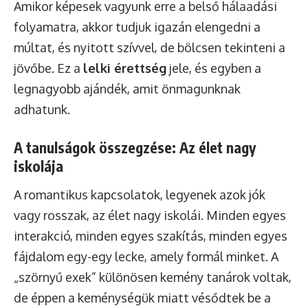
Amikor képesek vagyunk erre a belső hálaadási
folyamatra, akkor tudjuk igazán elengedni a
múltat, és nyitott szívvel, de bölcsen tekinteni a
jövőbe. Ez a
lelki érettség
jele, és egyben a
legnagyobb ajándék, amit önmagunknak
adhatunk.
A tanulságok összegzése: Az élet nagy
iskolája
A romantikus kapcsolatok, legyenek azok jók
vagy rosszak, az élet nagy iskolái. Minden egyes
interakció, minden egyes szakítás, minden egyes
fájdalom egy-egy lecke, amely formál minket. A
„szörnyű exek” különösen kemény tanárok voltak,
de éppen a keménységük miatt vésődtek be a