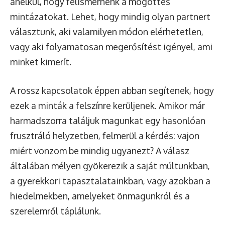
anélkül, hogy felismernénk a mögöttes
mintázatokat. Lehet, hogy mindig olyan partnert
választunk, aki valamilyen módon elérhetetlen,
vagy aki folyamatosan megerősítést igényel, ami
minket kimerít.
A rossz kapcsolatok éppen abban segítenek, hogy
ezek a minták a felszínre kerüljenek. Amikor már
harmadszorra találjuk magunkat egy hasonlóan
frusztráló helyzetben, felmerül a kérdés: vajon
miért vonzom be mindig ugyanezt? A válasz
általában mélyen gyökerezik a saját múltunkban,
a gyerekkori tapasztalatainkban, vagy azokban a
hiedelmekben, amelyeket önmagunkról és a
szerelemről táplálunk.