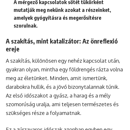
A mérgező kapcsolatok sötét tükörként
mutatják meg nekünk azokat a részeinket,
amelyek gyógyításra és megerősítésre
szorulnak.
A szakítás, mint katalizátor: Az önreflexió
ereje
A szakítás, különösen egy nehéz kapcsolat után,
gyakran olyan, mintha egy földrengés rázta volna
meg az életünket. Minden, amit ismertünk,
darabokra hullik, és a jövő bizonytalannak tűnik.
Az első időszakot a gyász, a harag és a mély
szomorúság uralja, ami teljesen természetes és
szükséges része a folyamatnak.
Ez a zűrzavaros időszak azonban egyben egy