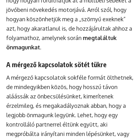
hogy hogyan fordíthatjuk át a múltbeli sebeket a
jövőbeni növekedés motorjává. Arról szól, hogy
hogyan köszönhetjük meg a „szörnyű exeknek”
azt, hogy akaratlanul is, de hozzájárultak ahhoz a
folyamathoz, amelynek során
megtaláltuk
önmagunkat
.
A mérgező kapcsolatok sötét tükre
A mérgező kapcsolatok sokféle formát ölthetnek,
de mindegyikben közös, hogy hosszú távon
aláássák az önbecsülésünket, kimerítenek
érzelmileg, és megakadályoznak abban, hogy a
legjobb önmagunk legyünk. Lehet, hogy egy
kontrolláló partnerrel éltünk együtt, aki
megpróbálta irányítani minden lépésünket, vagy