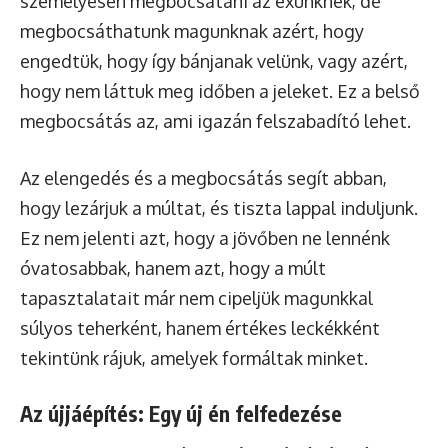
személyesen megbocsátani az exünknek, de
megbocsáthatunk magunknak azért, hogy
engedtük, hogy így bánjanak velünk, vagy azért,
hogy nem láttuk meg időben a jeleket. Ez a belső
megbocsátás az, ami igazán felszabadító lehet.
Az elengedés és a megbocsátás segít abban,
hogy lezárjuk a múltat, és tiszta lappal induljunk.
Ez nem jelenti azt, hogy a jövőben ne lennénk
óvatosabbak, hanem azt, hogy a múlt
tapasztalatait már nem cipeljük magunkkal
súlyos teherként, hanem értékes leckékként
tekintünk rájuk, amelyek formáltak minket.
Az újjáépítés: Egy új én felfedezése