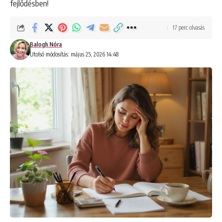
fejlődésben!
17 perc olvasás
Balogh Nóra
Utolsó módosítás: május 25, 2026 14:48