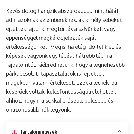
Kevés dolog hangzik abszurdabbul, mint hálát
adni azoknak az embereknek, akik mély sebeket
ejtettek rajtunk, megtörték a szívünket, vagy
éppenséggel megkérdőjelezték saját
értékességünket. Mégis, ha elég idő telik el, és
képesek vagyunk egy lépést hátrébb lépni a
fájdalomtól, ráébredhetünk, hogy a legnehezebb
párkapcsolati tapasztalatok is rejtettek
magukban valami értékeset. Ezek a leckék, bár
keserűek voltak, kulcsfontosságúak lehettek
ahhoz, hogy ma sokkal erősebb, bölcsebb és
önazonosabb nők legyünk.
Tartalomjegyzék