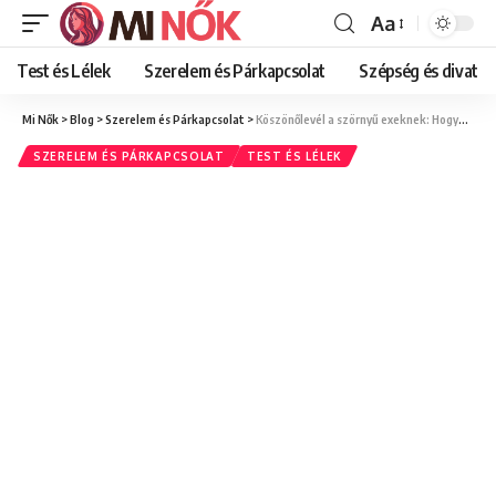
Aa
Font
Resizer
Test és Lélek
Szerelem és Párkapcsolat
Szépség és divat
Mi Nők
>
Blog
>
Szerelem és Párkapcsolat
>
Köszönőlevél a szörnyű exeknek: Hogyan segítettek a rossz kapcsolatok abban, hogy megtaláld önmagad?
SZERELEM ÉS PÁRKAPCSOLAT
TEST ÉS LÉLEK