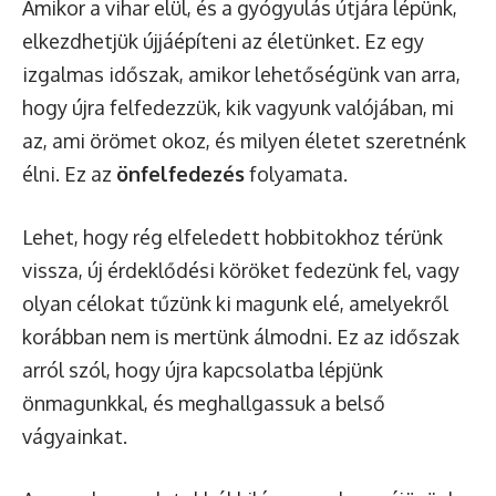
Amikor a vihar elül, és a gyógyulás útjára lépünk,
elkezdhetjük újjáépíteni az életünket. Ez egy
izgalmas időszak, amikor lehetőségünk van arra,
hogy újra felfedezzük, kik vagyunk valójában, mi
az, ami örömet okoz, és milyen életet szeretnénk
élni. Ez az
önfelfedezés
folyamata.
Lehet, hogy rég elfeledett hobbitokhoz térünk
vissza, új érdeklődési köröket fedezünk fel, vagy
olyan célokat tűzünk ki magunk elé, amelyekről
korábban nem is mertünk álmodni. Ez az időszak
arról szól, hogy újra kapcsolatba lépjünk
önmagunkkal, és meghallgassuk a belső
vágyainkat.