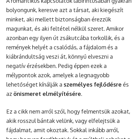
A romantikus kapcsolatok labirintusában gyakran
bolyongunk, keresve azt a társat, aki kiegészít
minket, aki mellett biztonságban érezzük
magunkat, és aki feltétel nélkül szeret. Amikor
azonban egy ilyen út zsákutcába torkollik, és a
remények helyét a csalódás, a fájdalom és a
kiábrándultság veszi át, könnyű elveszni a
negatív érzésekben. Pedig éppen ezek a
mélypontok azok, amelyek a legnagyobb
lehetőséget kínálják a
személyes fejlődésre
és
az
önismeret elmélyítésére
.
Ez a cikk nem arról szól, hogy felmentsük azokat,
akik rosszul bántak velünk, vagy elfelejtsük a
fájdalmat, amit okoztak. Sokkal inkább arról,