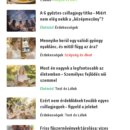
A 6 győztes csillagjegy titka – Miért
nem elég nekik a „középmezőny”?
Életmód
Érdekességek
Mennyibe kerül egy valódi gyöngy
nyaklánc, és mitől függ az ára?
Érdekességek
Szépség és divat
Most én vagyok a legfontosabb az
életemben – Személyes fejlődés női
szemmel
Életmód
Test és Lélek
Ezért nem érdeklődnek tovább egyes
csillagjegyek – figyeld a jeleket
Érdekességek
Test és Lélek
Friss fűszernövények tárolása: vizes