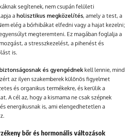
ukáknak segítenek, nem csupán felületi
lapja a
holisztikus megközelítés
, amely a test, a
Nem elég a bőrhibákat elfedni vagy a hajat kezelni;
ő egyensúlyt megteremteni. Ez magában foglalja a
mozgást, a stresszkezelést, a pihenést és
ást is.
biztonságosnak és gyengédnek
kell lennie, mind
ért az ilyen szakemberek különös figyelmet
etes és organikus termékekre, és kerülik a
at. A cél az, hogy a kismama ne csak szépnek
s energikusnak is, ami elengedhetetlen a
z.
rzékeny bőr és hormonális változások