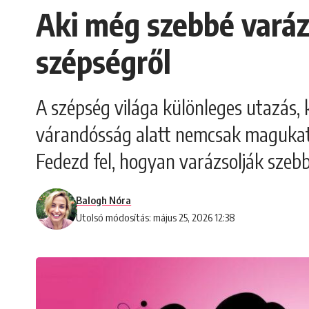
Aki még szebbé varázs
szépségről
A szépség világa különleges utazás, 
várandósság alatt nemcsak magukat,
Fedezd fel, hogyan varázsolják szeb
Balogh Nóra
Utolsó módosítás: május 25, 2026 12:38