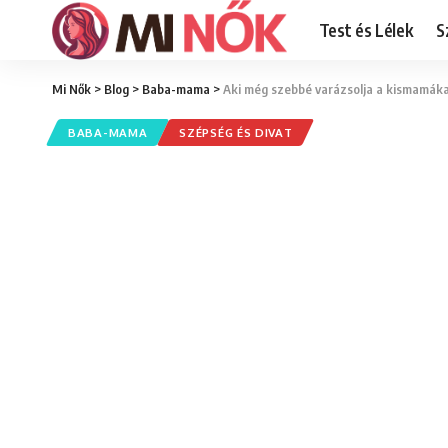
Test és Lélek
S
Mi Nők
>
Blog
>
Baba-mama
>
Aki még szebbé varázsolja a kismamákat 
BABA-MAMA
SZÉPSÉG ÉS DIVAT