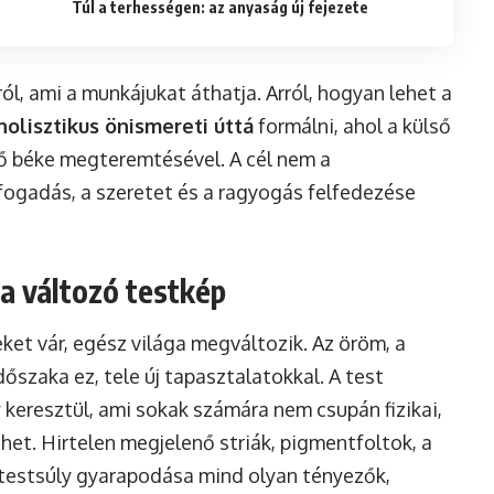
Túl a terhességen: az anyaság új fejezete
iáról, ami a munkájukat áthatja. Arról, hogyan lehet a
holisztikus önismereti úttá
formálni, ahol a külső
ső béke megteremtésével. A cél nem a
fogadás, a szeretet és a ragyogás felfedezése
a változó testkép
et vár, egész világa megváltozik. Az öröm, a
őszaka ez, tele új tapasztalatokkal. A test
eresztül, ami sokak számára nem csupán fizikai,
thet. Hirtelen megjelenő striák, pigmentfoltok, a
a testsúly gyarapodása mind olyan tényezők,