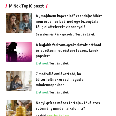
MiNők Top10 poszt
A „majdnem kapcsolat” csapdája: Miért
nem érdemes beérned egy bizonytalan,
félig elkötelezett viszonnyal?
Szerelem és Párkapcsolat
Test és Lélek
A legjobb farizom-gyakorlatok: otthoni
és edzőtermi edzésterv feszes, kerek
popsiért
Életmód
Test és Lélek
7 motiváló emlékeztető, ha
túlterheltnek érzed magad a
mindennapokban
Életmód
Test és Lélek
Nagyi grízes mézes tortája – tökéletes
sütemény minden alkalomra?
Család
Konyha és kert