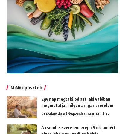
MiNők posztok
Egy nap megtalálod azt, aki valóban
megmutatja, milyen az igaz szerelem
Szerelem és Párkapcsolat
Test és Lélek
A csendes szerelem ereje: 5 ok, amiért
nincs jobb a nyugodt és békés