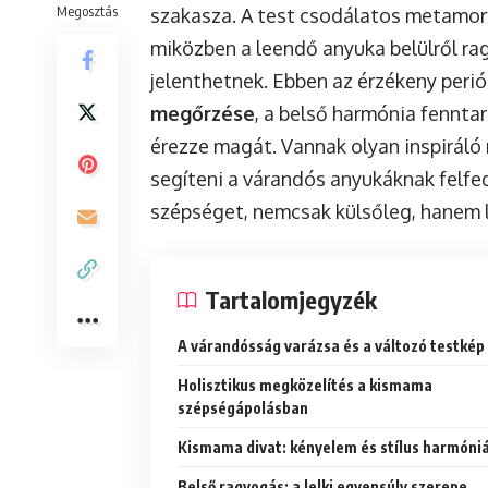
Megosztás
szakasza. A test csodálatos metamorf
miközben a leendő anyuka belülről rag
jelenthetnek. Ebben az érzékeny per
megőrzése
, a belső harmónia fennta
érezze magát. Vannak olyan inspiráló 
segíteni a várandós anyukáknak felfed
szépséget, nemcsak külsőleg, hanem le
Tartalomjegyzék
A várandósság varázsa és a változó testkép
Holisztikus megközelítés a kismama
szépségápolásban
Kismama divat: kényelem és stílus harmóni
Belső ragyogás: a lelki egyensúly szerepe