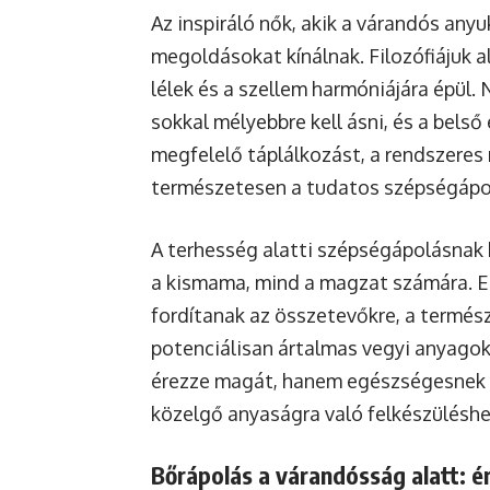
Az inspiráló nők, akik a várandós any
megoldásokat kínálnak. Filozófiájuk a
lélek és a szellem harmóniájára épül. 
sokkal mélyebbre kell ásni, és a bels
megfelelő táplálkozást, a rendszeres 
természetesen a tudatos szépségápol
A terhesség alatti szépségápolásnak
a kismama, mind a magzat számára. Ez
fordítanak az összetevőkre, a termész
potenciálisan ártalmas vegyi anyagok
érezze magát, hanem egészségesnek é
közelgő anyaságra való felkészüléshe
Bőrápolás a várandósság alatt: é