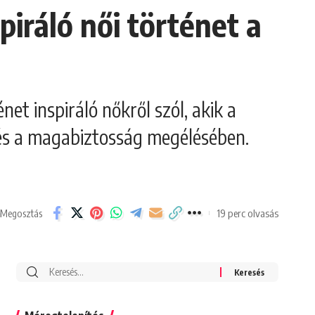
iráló női történet a
et inspiráló nőkről szól, akik a
és a magabiztosság megélésében.
19 perc olvasás
Megosztás
Search
for: