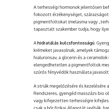
A terhességi hormonok jelentősen bef
fokozott érzékenységet, szárazságot
pigmentfoltokat (melasma vagy „terhe
tapasztalt szakember tudja, hogy ily
A
hidratálás kulcsfontosságú
. Gyeng
krémeket javasolnak, amelyek támogatj
hialuronsav, a glicerin és a ceramido
elengedhetetlen a pigmentfoltok meg
szűrős fényvédők használata javasolt
A striák megelőzésére és kezelésére 
Rendszeres, gyengéd masszázs bio ola
vagy kifejezetten terhességre kifejle
csak a bőr fizikai állapotát javítják, 