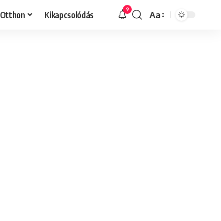
9
Otthon
Kikapcsolódás
Aa
Font
Resizer