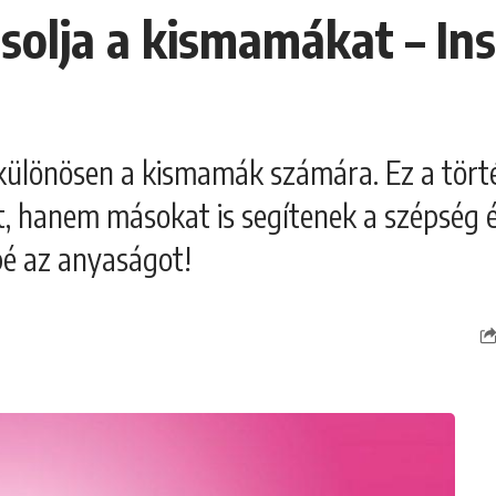
olja a kismamákat – Insp
különösen a kismamák számára. Ez a történ
 hanem másokat is segítenek a szépség 
bé az anyaságot!