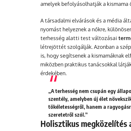
amelyek befolyásolhatják a kismama 
A társadalmi elvárások és a média álta
nyomást helyeznek a nőkre, különösen
terhesség alatti test változásai
term
létrejöttét szolgálják. Azonban a sz
is, hogy segítsenek a kismamáknak el
miközben praktikus tanácsokkal látják
érdekében.
„A terhesség nem csupán egy állapo
szentély, amelyben új élet növeksz
tökéletességről, hanem a ragyogásr
szeretetről szól.”
Holisztikus megközelítés