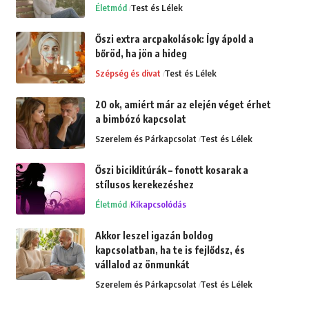
Életmód
Test és Lélek
Őszi extra arcpakolások: Így ápold a
bőröd, ha jön a hideg
Szépség és divat
Test és Lélek
20 ok, amiért már az elején véget érhet
a bimbózó kapcsolat
Szerelem és Párkapcsolat
Test és Lélek
Őszi biciklitúrák – fonott kosarak a
stílusos kerekezéshez
Életmód
Kikapcsolódás
Akkor leszel igazán boldog
kapcsolatban, ha te is fejlődsz, és
vállalod az önmunkát
Szerelem és Párkapcsolat
Test és Lélek