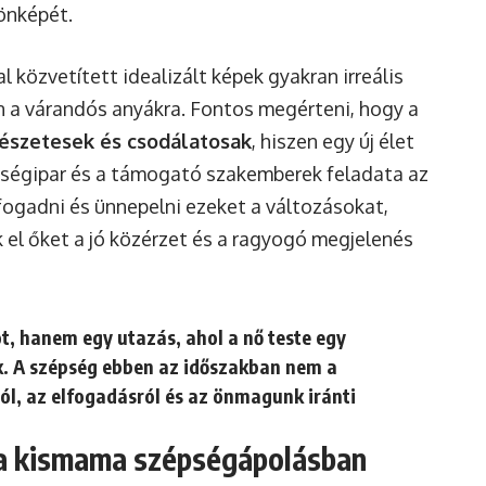
önképét.
l közvetített idealizált képek gyakran irreális
 a várandós anyákra. Fontos megérteni, hogy a
észetesek és csodálatosak
, hiszen egy új élet
épségipar és a támogató szakemberek feladata az
fogadni és ünnepelni ezeket a változásokat,
 el őket a jó közérzet és a ragyogó megjelenés
t, hanem egy utazás, ahol a nő teste egy
ik. A szépség ebben az időszakban nem a
ól, az elfogadásról és az önmagunk iránti
 a kismama szépségápolásban