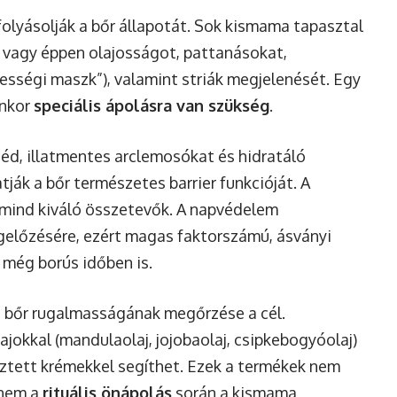
olyásolják a bőr állapotát. Sok kismama tapasztal
 vagy éppen olajosságot, pattanásokat,
sségi maszk”), valamint striák megjelenését. Egy
enkor
speciális ápolásra van szükség
.
éd, illatmentes arclemosókat és hidratáló
ák a bőr természetes barrier funkcióját. A
k mind kiváló összetevők. A napvédelem
előzésére, ezért magas faktorszámú, ásványi
 még borús időben is.
a bőr rugalmasságának megőrzése a cél.
jokkal (mandulaolaj, jojobaolaj, csipkebogyóolaj)
sztett krémekkel segíthet. Ezek a termékek nem
hanem a
rituális önápolás
során a kismama