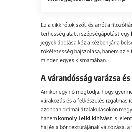
Ez a cikk róluk szól, és arról a filozóf
terhesség alatti szépségápolást egy
jegyek ápolása kéz a kézben jár a bel
tökéletesség hajszolása, hanem az el
minden egyes kismamában.
A várandósság varázsa és 
Amikor egy nő megtudja, hogy gyermek
várakozás és a felkészülés izgalmas id
azonban drámai átalakulásokon megy k
hanem
komoly lelki kihívást
is jelen
haj és a bőr textúrájának változása, 