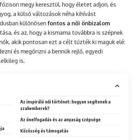
ózison megy keresztül, hogy életet adjon, és
yog, a külső változások néha kihívást
iódusban különösen
fontos a női önbizalom
rtása, és az, hogy a kismama továbbra is szépnek
nők, akik pontosan ezt a célt tűzték ki maguk elé:
ezni és megőrizni a bennük rejlő, egyedi
lkileg is.
Az inspiráló női történet: hogyan segítenek a
szakemberek?
Az önelfogadás és az anyaság szépsége
ája
Közösség és támogatás