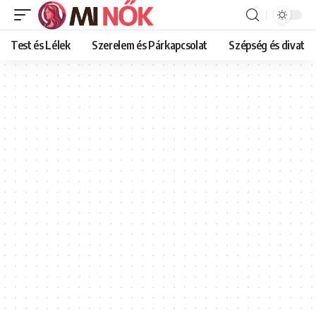
Test és Lélek
Szerelem és Párkapcsolat
Szépség és divat