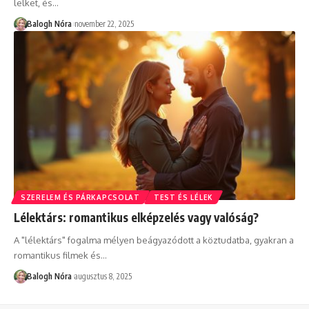
lelket, és
…
Balogh Nóra
november 22, 2025
SZERELEM ÉS PÁRKAPCSOLAT
TEST ÉS LÉLEK
Lélektárs: romantikus elképzelés vagy valóság?
A "lélektárs" fogalma mélyen beágyazódott a köztudatba, gyakran a
romantikus filmek és
…
Balogh Nóra
augusztus 8, 2025