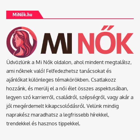
MiNők.hu
Üdvözlünk a Mi Nők oldalon, ahol mindent megtalálsz,
ami nőknek való! Felfedezhetsz tanácsokat és
ajánlókat különleges témakörökben. Csatlakozz
hozzánk, és merülj el a női élet összes aspektusában,
legyen szó karrierről, családról, szépségről, vagy akár a
jól megérdemelt kikapcsolódásról. Velünk mindig
naprakész maradhatsz a legfrissebb hírekkel,
trendekkel és hasznos tippekkel.