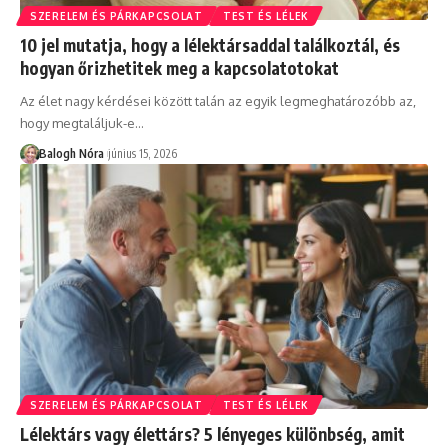
SZERELEM ÉS PÁRKAPCSOLAT
TEST ÉS LÉLEK
10 jel mutatja, hogy a lélektársaddal találkoztál, és
hogyan őrizhetitek meg a kapcsolatotokat
Az élet nagy kérdései között talán az egyik legmeghatározóbb az,
hogy megtaláljuk-e
…
Balogh Nóra
június 15, 2026
SZERELEM ÉS PÁRKAPCSOLAT
TEST ÉS LÉLEK
Lélektárs vagy élettárs? 5 lényeges különbség, amit