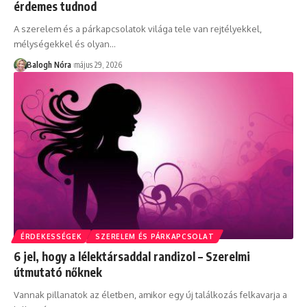
érdemes tudnod
A szerelem és a párkapcsolatok világa tele van rejtélyekkel,
mélységekkel és olyan
…
Balogh Nóra
május 29, 2026
ÉRDEKESSÉGEK
SZERELEM ÉS PÁRKAPCSOLAT
6 jel, hogy a lélektársaddal randizol – Szerelmi
útmutató nőknek
Vannak pillanatok az életben, amikor egy új találkozás felkavarja a