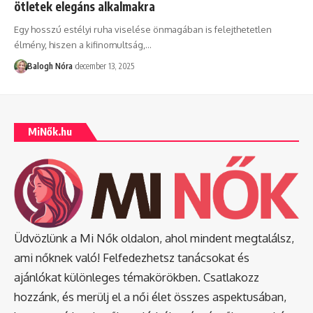
ötletek elegáns alkalmakra
Egy hosszú estélyi ruha viselése önmagában is felejthetetlen
élmény, hiszen a kifinomultság,
…
Balogh Nóra
december 13, 2025
MiNők.hu
Üdvözlünk a Mi Nők oldalon, ahol mindent megtalálsz,
ami nőknek való! Felfedezhetsz tanácsokat és
ajánlókat különleges témakörökben. Csatlakozz
hozzánk, és merülj el a női élet összes aspektusában,