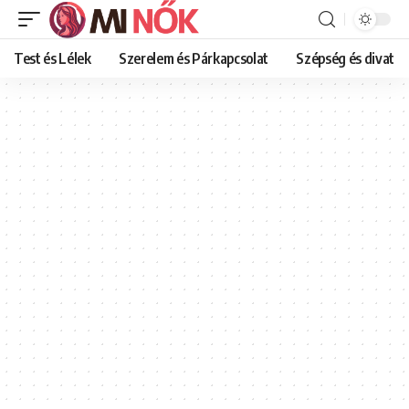
Test és Lélek
Szerelem és Párkapcsolat
Szépség és divat