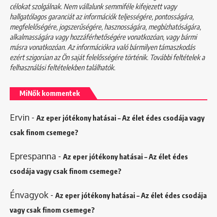
célokat szolgálnak. Nem vállalunk semmiféle kifejezett vagy
hallgatólagos garanciát az információk teljességére, pontosságára,
megfelelőségére, jogszerűségére, hasznosságára, megbízhatóságára,
alkalmasságára vagy hozzáférhetőségére vonatkozóan, vagy bármi
másra vonatkozóan. Az információkra való bármilyen támaszkodás
ezért szigorúan az Ön saját felelősségére történik. További feltételek a
felhasználási feltételekben
találhatók.
MiNők kommentek
Ervin
-
Az eper jótékony hatásai – Az élet édes csodája vagy
csak finom csemege?
Eprespanna
-
Az eper jótékony hatásai – Az élet édes
csodája vagy csak finom csemege?
Énvagyok
-
Az eper jótékony hatásai – Az élet édes csodája
vagy csak finom csemege?