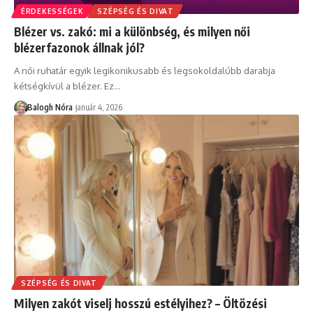
ÉRDEKESSÉGEK
SZÉPSÉG ÉS DIVAT
Blézer vs. zakó: mi a különbség, és milyen női
blézerfazonok állnak jól?
A női ruhatár egyik legikonikusabb és legsokoldalúbb darabja
kétségkívül a blézer. Ez
…
Balogh Nóra
január 4, 2026
SZÉPSÉG ÉS DIVAT
Milyen zakót viselj hosszú estélyihez? – Öltözési