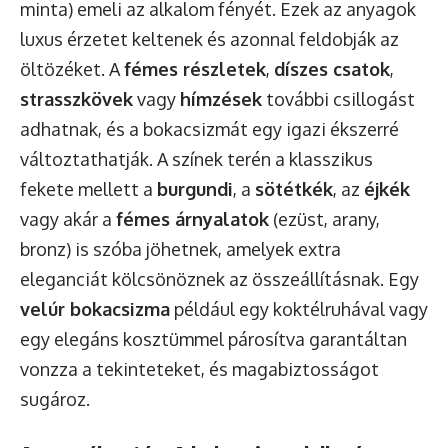
minta) emeli az alkalom fényét. Ezek az anyagok
luxus érzetet keltenek és azonnal feldobják az
öltözéket. A
fémes részletek
,
díszes csatok
,
strasszkövek
vagy
hímzések
további csillogást
adhatnak, és a bokacsizmát egy igazi ékszerré
változtathatják. A színek terén a klasszikus
fekete mellett a
burgundi
, a
sötétkék
, az
éjkék
vagy akár a
fémes árnyalatok
(ezüst, arany,
bronz) is szóba jöhetnek, amelyek extra
eleganciát kölcsönöznek az összeállításnak. Egy
velúr bokacsizma
például egy koktélruhával vagy
egy elegáns kosztümmel párosítva garantáltan
vonzza a tekinteteket, és magabiztosságot
sugároz.