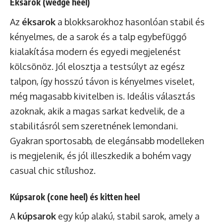
Éksarok (wedge heel)
Az
éksarok
a blokksarokhoz hasonlóan stabil és
kényelmes, de a sarok és a talp egybefüggő
kialakítása modern és egyedi megjelenést
kölcsönöz. Jól elosztja a testsúlyt az egész
talpon, így hosszú távon is kényelmes viselet,
még magasabb kivitelben is. Ideális választás
azoknak, akik a magas sarkat kedvelik, de a
stabilitásról sem szeretnének lemondani.
Gyakran sportosabb, de elegánsabb modelleken
is megjelenik, és jól illeszkedik a bohém vagy
casual chic stílushoz.
Kúpsarok (cone heel) és kitten heel
A
kúpsarok
egy kúp alakú, stabil sarok, amely a