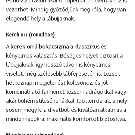
és hosszú távon akár ortopédiai problémákhoz is
vezethet. Mindig győződjünk meg róla, hogy van
elegendő hely a lábujjaknak.
Kerek orr (round toe)
A
kerek orrú bokacsizma
a klasszikus és
kényelmes választás. Bőséges helyet biztosít a
lábujjaknak, így hosszú távon is kényelmes
viselet, még szélesebb lábfej esetén is. Lezser,
hétköznapi megjelenést kölcsönöz, és jól
kombinálható farmerrel, lezser nadrágokkal vagy
akár bohém stílusú ruhákkal. Időtlen darab, amely
sosem megy ki a divatból, és kiválóan alkalmas a
mindennapokra, maximális komfortot biztosítva.
Mandula orr (almond toe)