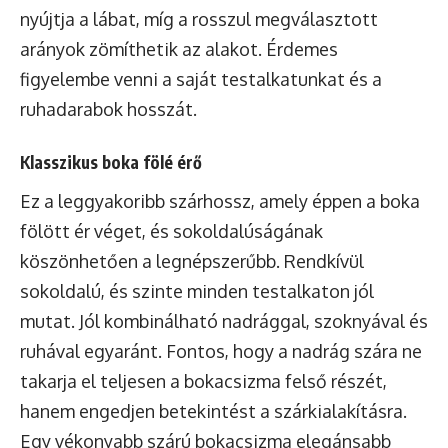
nyújtja a lábat, míg a rosszul megválasztott
arányok zömíthetik az alakot. Érdemes
figyelembe venni a saját testalkatunkat és a
ruhadarabok hosszát.
Klasszikus boka fölé érő
Ez a leggyakoribb szárhossz, amely éppen a boka
fölött ér véget, és sokoldalúságának
köszönhetően a legnépszerűbb. Rendkívül
sokoldalú, és szinte minden testalkaton jól
mutat. Jól kombinálható nadrággal, szoknyával és
ruhával egyaránt. Fontos, hogy a nadrág szára ne
takarja el teljesen a bokacsizma felső részét,
hanem engedjen betekintést a szárkialakításra.
Egy vékonyabb szárú bokacsizma elegánsabb