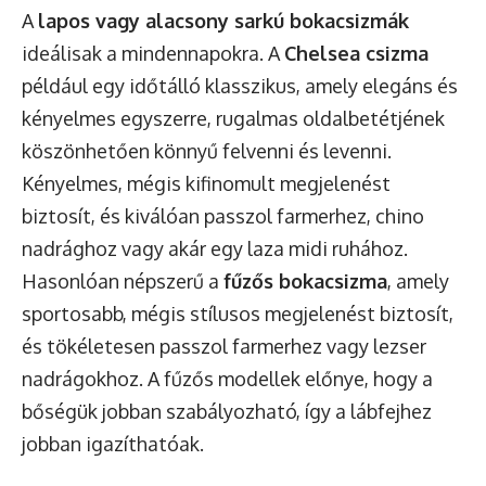
A
lapos vagy alacsony sarkú bokacsizmák
ideálisak a mindennapokra. A
Chelsea csizma
például egy időtálló klasszikus, amely elegáns és
kényelmes egyszerre, rugalmas oldalbetétjének
köszönhetően könnyű felvenni és levenni.
Kényelmes, mégis kifinomult megjelenést
biztosít, és kiválóan passzol farmerhez, chino
nadrághoz vagy akár egy laza midi ruhához.
Hasonlóan népszerű a
fűzős bokacsizma
, amely
sportosabb, mégis stílusos megjelenést biztosít,
és tökéletesen passzol farmerhez vagy lezser
nadrágokhoz. A fűzős modellek előnye, hogy a
bőségük jobban szabályozható, így a lábfejhez
jobban igazíthatóak.