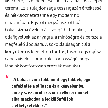
viselhető, és minden esetben más-más összképet
teremt. Ez a tulajdonsága teszi igazán értékessé
és nélkülözhetetlenné egy modern nő
ruhatárában. Egy jól megválasztott pár
bokacsizma éveken át szolgálhat minket, ha
odafigyelünk az anyagra, a minőségre és persze a
megfelelő ápolásra. A sokoldalúságon túl a
kényelem
is kiemelten fontos, hiszen egy egész
napos viselet során kulcsfontosságú, hogy
lábaink komfortosan érezzék magukat.
„A bokacsizma több mint egy lábbeli; egy
befektetés a stílusba és a kényelembe,
amely szezonról szezonra elkísér minket,
alkalmazkodva a legkülönfélébb
élethelyzetekhez.”