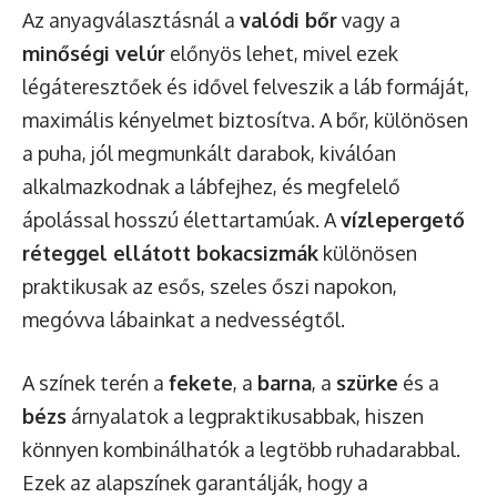
Az anyagválasztásnál a
valódi bőr
vagy a
minőségi velúr
előnyös lehet, mivel ezek
légáteresztőek és idővel felveszik a láb formáját,
maximális kényelmet biztosítva. A bőr, különösen
a puha, jól megmunkált darabok, kiválóan
alkalmazkodnak a lábfejhez, és megfelelő
ápolással hosszú élettartamúak. A
vízlepergető
réteggel ellátott bokacsizmák
különösen
praktikusak az esős, szeles őszi napokon,
megóvva lábainkat a nedvességtől.
A színek terén a
fekete
, a
barna
, a
szürke
és a
bézs
árnyalatok a legpraktikusabbak, hiszen
könnyen kombinálhatók a legtöbb ruhadarabbal.
Ezek az alapszínek garantálják, hogy a