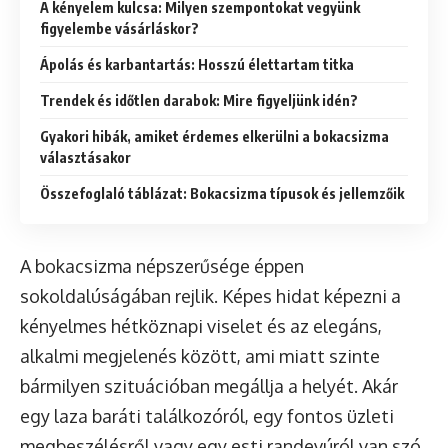
A kényelem kulcsa: Milyen szempontokat vegyünk
figyelembe vásárláskor?
Ápolás és karbantartás: Hosszú élettartam titka
Trendek és időtlen darabok: Mire figyeljünk idén?
Gyakori hibák, amiket érdemes elkerülni a bokacsizma
választásakor
Összefoglaló táblázat: Bokacsizma típusok és jellemzőik
A bokacsizma népszerűsége éppen
sokoldalúságában rejlik. Képes hidat képezni a
kényelmes hétköznapi viselet és az elegáns,
alkalmi megjelenés között, ami miatt szinte
bármilyen szituációban megállja a helyét. Akár
egy laza baráti találkozóról, egy fontos üzleti
megbeszélésről vagy egy esti randevúról van szó,