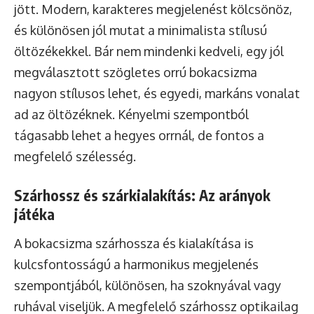
jött. Modern, karakteres megjelenést kölcsönöz,
és különösen jól mutat a minimalista stílusú
öltözékekkel. Bár nem mindenki kedveli, egy jól
megválasztott szögletes orrú bokacsizma
nagyon stílusos lehet, és egyedi, markáns vonalat
ad az öltözéknek. Kényelmi szempontból
tágasabb lehet a hegyes orrnál, de fontos a
megfelelő szélesség.
Szárhossz és szárkialakítás: Az arányok
játéka
A bokacsizma szárhossza és kialakítása is
kulcsfontosságú a harmonikus megjelenés
szempontjából, különösen, ha szoknyával vagy
ruhával viseljük. A megfelelő szárhossz optikailag