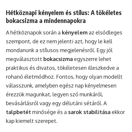
Hétköznapi kényelem és stílus: A tökéletes
bokacsizma a mindennapokra
A hétköznapok során a
kényelem
az elsődleges
szempont, de ez nem jelenti azt, hogy le kell
mondanunk a stílusos megjelenésről. Egy jól
megválasztott
bokacsizma
egyszerre lehet
praktikus és divatos, tökéletesen illeszkedve a
rohanó életmódhoz. Fontos, hogy olyan modellt
válasszunk, amelyben egész nap kényelmesen
érezzük magunkat, legyen szó munkáról,
bevásárlásról vagy egy délutáni sétáról. A
talpbetét
minősége és a
sarok stabilitása
ekkor
kap kiemelt szerepet.