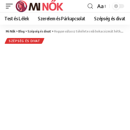
Aa
Font
Resizer
Test és Lélek
Szerelem és Párkapcsolat
Szépség és divat
Mi Nők
>
Blog
>
Szépség és divat
>
Hogyan válassz tökéletes női bokacsizmát hétköznapokra és különleges alkalmakra?
SZÉPSÉG ÉS DIVAT