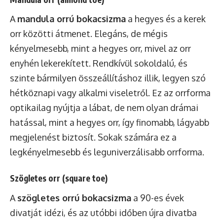
A
mandula orrú bokacsizma
a hegyes és a kerek
orr közötti átmenet. Elegáns, de mégis
kényelmesebb, mint a hegyes orr, mivel az orr
enyhén lekerekített. Rendkívül sokoldalú, és
szinte bármilyen összeállításhoz illik, legyen szó
hétköznapi vagy alkalmi viseletről. Ez az orrforma
optikailag nyújtja a lábat, de nem olyan drámai
hatással, mint a hegyes orr, így finomabb, lágyabb
megjelenést biztosít. Sokak számára ez a
legkényelmesebb és leguniverzálisabb orrforma.
Szögletes orr (square toe)
A
szögletes orrú bokacsizma
a 90-es évek
divatját idézi, és az utóbbi időben újra divatba