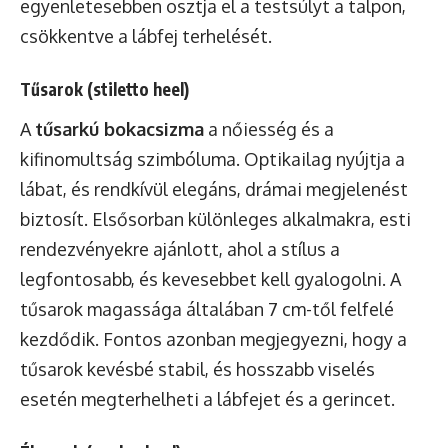
egyenletesebben osztja el a testsúlyt a talpon,
csökkentve a lábfej terhelését.
Tűsarok (stiletto heel)
A
tűsarkú bokacsizma
a nőiesség és a
kifinomultság szimbóluma. Optikailag nyújtja a
lábat, és rendkívül elegáns, drámai megjelenést
biztosít. Elsősorban különleges alkalmakra, esti
rendezvényekre ajánlott, ahol a stílus a
legfontosabb, és kevesebbet kell gyalogolni. A
tűsarok magassága általában 7 cm-től felfelé
kezdődik. Fontos azonban megjegyezni, hogy a
tűsarok kevésbé stabil, és hosszabb viselés
esetén megterhelheti a lábfejet és a gerincet.