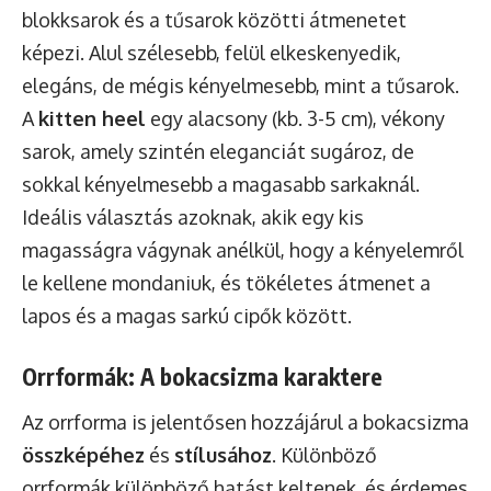
blokksarok és a tűsarok közötti átmenetet
képezi. Alul szélesebb, felül elkeskenyedik,
elegáns, de mégis kényelmesebb, mint a tűsarok.
A
kitten heel
egy alacsony (kb. 3-5 cm), vékony
sarok, amely szintén eleganciát sugároz, de
sokkal kényelmesebb a magasabb sarkaknál.
Ideális választás azoknak, akik egy kis
magasságra vágynak anélkül, hogy a kényelemről
le kellene mondaniuk, és tökéletes átmenet a
lapos és a magas sarkú cipők között.
Orrformák: A bokacsizma karaktere
Az orrforma is jelentősen hozzájárul a bokacsizma
összképéhez
és
stílusához
. Különböző
orrformák különböző hatást keltenek, és érdemes