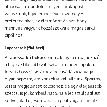
alaposan átgondolni, milyen saroktípust
választunk, figyelembe véve a személyes
preferenciákat, az életmódot és azt, hogy
mennyire vagyunk hozzászokva a magas sarkú
cipőkhöz.
Lapossarok (flat heel)
A
lapossarkú bokacsizma
a kényelem bajnoka, és
a legpraktikusabb választás a mindennapokra.
Ideális hosszú sétákhoz, bevásárláshoz, vagy
olyan napokra, amikor sokat kell állnunk. Sportos,
lezser megjelenést kölcsönöz, de egy elegánsabb
szettel is jól kombinálható, ha a letisztult stílust
kedveljük. Teljesen lapos talppal vagy minimális