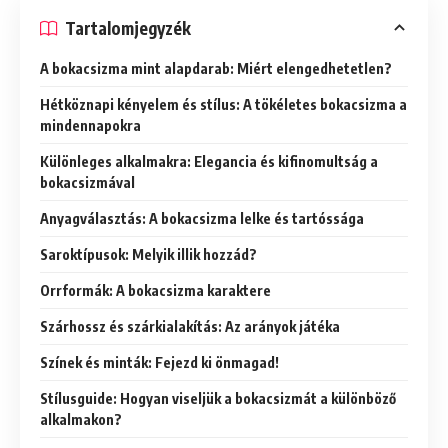
Tartalomjegyzék
A bokacsizma mint alapdarab: Miért elengedhetetlen?
Hétköznapi kényelem és stílus: A tökéletes bokacsizma a
mindennapokra
Különleges alkalmakra: Elegancia és kifinomultság a
bokacsizmával
Anyagválasztás: A bokacsizma lelke és tartóssága
Saroktípusok: Melyik illik hozzád?
Orrformák: A bokacsizma karaktere
Szárhossz és szárkialakítás: Az arányok játéka
Színek és minták: Fejezd ki önmagad!
Stílusguide: Hogyan viseljük a bokacsizmát a különböző
alkalmakon?