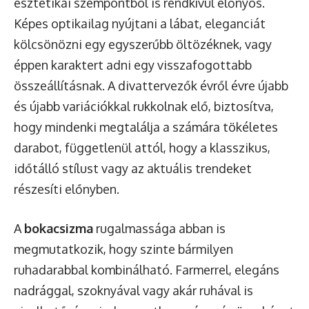
esztétikai szempontból is rendkívül előnyös.
Képes optikailag nyújtani a lábat, eleganciát
kölcsönözni egy egyszerűbb öltözéknek, vagy
éppen karaktert adni egy visszafogottabb
összeállításnak. A divattervezők évről évre újabb
és újabb variációkkal rukkolnak elő, biztosítva,
hogy mindenki megtalálja a számára tökéletes
darabot, függetlenül attól, hogy a klasszikus,
időtálló stílust vagy az aktuális trendeket
részesíti előnyben.
A
bokacsizma
rugalmassága abban is
megmutatkozik, hogy szinte bármilyen
ruhadarabbal kombinálható. Farmerrel, elegáns
nadrággal, szoknyával vagy akár ruhával is