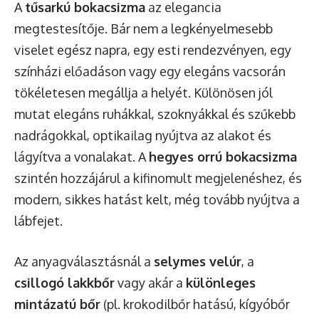
A
tűsarkú bokacsizma
az elegancia
megtestesítője. Bár nem a legkényelmesebb
viselet egész napra, egy esti rendezvényen, egy
színházi előadáson vagy egy elegáns vacsorán
tökéletesen megállja a helyét. Különösen jól
mutat elegáns ruhákkal, szoknyákkal és szűkebb
nadrágokkal, optikailag nyújtva az alakot és
lágyítva a vonalakat. A
hegyes orrú bokacsizma
szintén hozzájárul a kifinomult megjelenéshez, és
modern, sikkes hatást kelt, még tovább nyújtva a
lábfejet.
Az anyagválasztásnál a
selymes velúr
, a
csillogó lakkbőr
vagy akár a
különleges
mintázatú bőr
(pl. krokodilbőr hatású, kígyóbőr