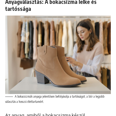
Anyagválasztás: A bokacsizma lelke és
tartóssága
A bokacsizmák anyaga jelentősen befolyásolja a tartósságot; a bőr a legjobb
választás a hosszú élettartamért.
Az anyag, amiből a bokacsizma készül,