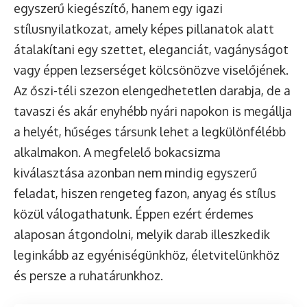
egyszerű kiegészítő, hanem egy igazi
stílusnyilatkozat, amely képes pillanatok alatt
átalakítani egy szettet, eleganciát, vagányságot
vagy éppen lezserséget kölcsönözve viselőjének.
Az őszi-téli szezon elengedhetetlen darabja, de a
tavaszi és akár enyhébb nyári napokon is megállja
a helyét, hűséges társunk lehet a legkülönfélébb
alkalmakon. A megfelelő bokacsizma
kiválasztása azonban nem mindig egyszerű
feladat, hiszen rengeteg fazon, anyag és stílus
közül válogathatunk. Éppen ezért érdemes
alaposan átgondolni, melyik darab illeszkedik
leginkább az egyéniségünkhöz, életvitelünkhöz
és persze a ruhatárunkhoz.