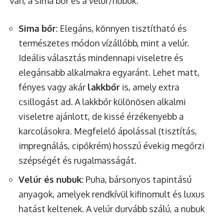
van, a sima bőr és a velúr/nubuk.
Sima bőr:
Elegáns, könnyen tisztítható és
természetes módon vízállóbb, mint a velúr.
Ideális választás mindennapi viseletre és
elegánsabb alkalmakra egyaránt. Lehet matt,
fényes vagy akár
lakkbőr
is, amely extra
csillogást ad. A lakkbőr különösen alkalmi
viseletre ajánlott, de kissé érzékenyebb a
karcolásokra. Megfelelő ápolással (tisztítás,
impregnálás, cipőkrém) hosszú évekig megőrzi
szépségét és rugalmasságát.
Velúr és nubuk:
Puha, bársonyos tapintású
anyagok, amelyek rendkívül kifinomult és luxus
hatást keltenek. A velúr durvább szálú, a nubuk