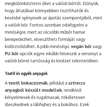
megkülönböztetni őket a valódi bőrtől. Előnyük,
hogy általában könnyebben tisztíthatók és
kevésbé igényesek az ápolás szempontjából, mint
a valódi bőr. Fontos azonban odafigyelni a
minőségre, mert az olcsóbb műbőr hamar
berepedezhet, elveszítheti formáját vagy
kidörzsölődhet. A jobb minőségű,
vegán bőr
vagy
PU bőr
opciók egyre inkább felveszik a versenyt a
valódi bőrrel tartósság és kinézet tekintetében.
Textil és egyéb anyagok
A
textil bokacsizmák
, például a
sztreccs
anyagból készült modellek
, rendkívül
kényelmesek és rugalmasak, tökéletesen
illeszkednek a lábfejhez és a bokához. Ezek