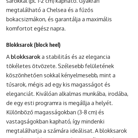
sarokkal (pl. 1-2 cm) kapható. Gyakran
megtalálható a Chelsea és a fűzős
bokacsizmákon, és garantálja a maximális
komfortot egész napra.
Blokksarok (block heel)
A
blokksarok
a stabilitás és az elegancia
tökéletes ötvözete. Szélesebb felületének
köszönhetően sokkal kényelmesebb, mint a
tűsarok, mégis ad egy kis magasságot és
eleganciát. Kiválóan alkalmas munkába, irodába,
de egy esti programra is megállja a helyét.
Különböző magasságokban (3-8 cm) és
vastagságokban kapható, így mindenki
megtalálhatja a számára ideálisat. A blokksarok