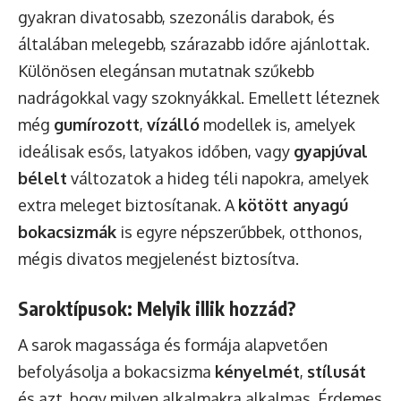
gyakran divatosabb, szezonális darabok, és
általában melegebb, szárazabb időre ajánlottak.
Különösen elegánsan mutatnak szűkebb
nadrágokkal vagy szoknyákkal. Emellett léteznek
még
gumírozott
,
vízálló
modellek is, amelyek
ideálisak esős, latyakos időben, vagy
gyapjúval
bélelt
változatok a hideg téli napokra, amelyek
extra meleget biztosítanak. A
kötött anyagú
bokacsizmák
is egyre népszerűbbek, otthonos,
mégis divatos megjelenést biztosítva.
Saroktípusok: Melyik illik hozzád?
A sarok magassága és formája alapvetően
befolyásolja a bokacsizma
kényelmét
,
stílusát
és azt, hogy milyen alkalmakra alkalmas. Érdemes