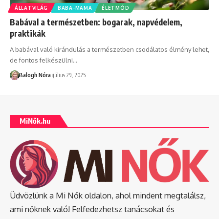
ÁLLATVILÁG
BABA-MAMA
ÉLETMÓD
Babával a természetben: bogarak, napvédelem,
praktikák
A babával való kirándulás a természetben csodálatos élmény lehet,
de fontos felkészülni
…
Balogh Nóra
július 29, 2025
MiNők.hu
Üdvözlünk a Mi Nők oldalon, ahol mindent megtalálsz,
ami nőknek való! Felfedezhetsz tanácsokat és