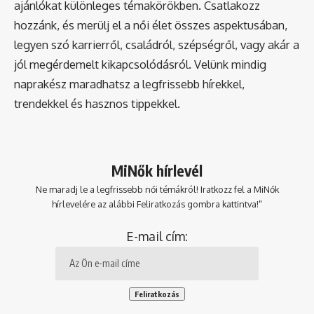
ajánlókat különleges témakörökben. Csatlakozz
hozzánk, és merülj el a női élet összes aspektusában,
legyen szó karrierről, családról, szépségről, vagy akár a
jól megérdemelt kikapcsolódásról. Velünk mindig
naprakész maradhatsz a legfrissebb hírekkel,
trendekkel és hasznos tippekkel.
MiNők hírlevél
Ne maradj le a legfrissebb női témákról! Iratkozz fel a MiNők
hírlevelére az alábbi Feliratkozás gombra kattintva!"
E-mail cím: