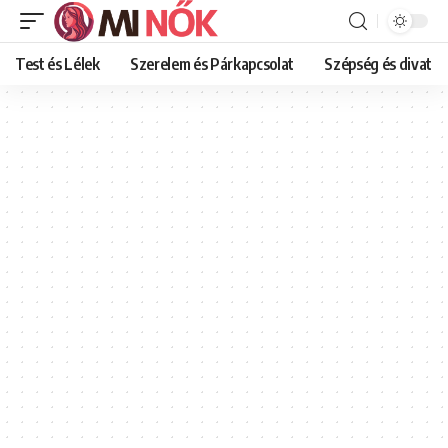
Test és Lélek
Szerelem és Párkapcsolat
Szépség és divat