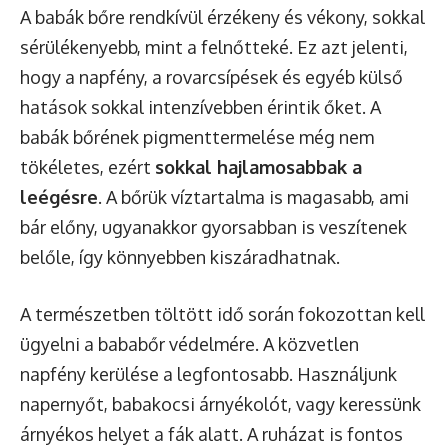
A babák bőre rendkívül érzékeny és vékony, sokkal
sérülékenyebb, mint a felnőtteké. Ez azt jelenti,
hogy a napfény, a rovarcsípések és egyéb külső
hatások sokkal intenzívebben érintik őket. A
babák bőrének pigmenttermelése még nem
tökéletes, ezért
sokkal hajlamosabbak a
leégésre
. A bőrük víztartalma is magasabb, ami
bár előny, ugyanakkor gyorsabban is veszítenek
belőle, így könnyebben kiszáradhatnak.
A természetben töltött idő során fokozottan kell
ügyelni a bababőr védelmére. A közvetlen
napfény kerülése a legfontosabb. Használjunk
napernyőt, babakocsi árnyékolót, vagy keressünk
árnyékos helyet a fák alatt. A ruházat is fontos