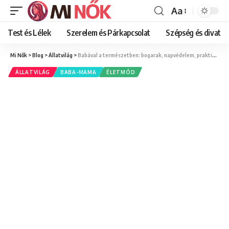
Aa
Font
Resizer
Test és Lélek
Szerelem és Párkapcsolat
Szépség és divat
Mi Nők
>
Blog
>
Állatvilág
>
Babával a természetben: bogarak, napvédelem, praktikák
ÁLLATVILÁG
BABA-MAMA
ÉLETMÓD