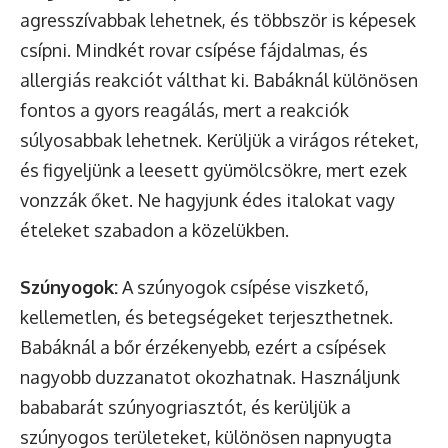
agresszívabbak lehetnek, és többször is képesek
csípni. Mindkét rovar csípése fájdalmas, és
allergiás reakciót válthat ki. Babáknál különösen
fontos a gyors reagálás, mert a reakciók
súlyosabbak lehetnek. Kerüljük a virágos réteket,
és figyeljünk a leesett gyümölcsökre, mert ezek
vonzzák őket. Ne hagyjunk édes italokat vagy
ételeket szabadon a közelükben.
Szúnyogok:
A szúnyogok csípése viszkető,
kellemetlen, és betegségeket terjeszthetnek.
Babáknál a bőr érzékenyebb, ezért a csípések
nagyobb duzzanatot okozhatnak. Használjunk
bababarát szúnyogriasztót, és kerüljük a
szúnyogos területeket, különösen napnyugta