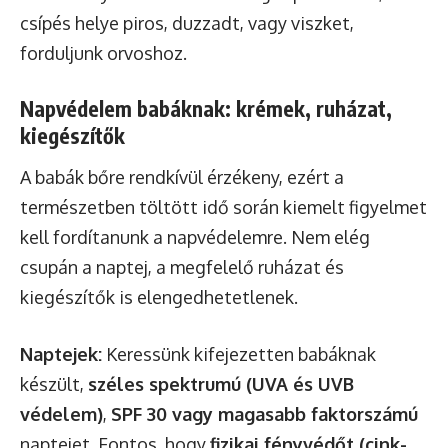
csípés helye piros, duzzadt, vagy viszket,
forduljunk orvoshoz.
Napvédelem babáknak: krémek, ruházat,
kiegészítők
A babák bőre rendkívül érzékeny, ezért a
természetben töltött idő során kiemelt figyelmet
kell fordítanunk a napvédelemre. Nem elég
csupán a naptej, a megfelelő ruházat és
kiegészítők is elengedhetetlenek.
Naptejek:
Keressünk kifejezetten babáknak
készült,
széles spektrumú (UVA és UVB
védelem)
,
SPF 30 vagy magasabb faktorszámú
naptejet. Fontos, hogy
fizikai fényvédőt (cink-