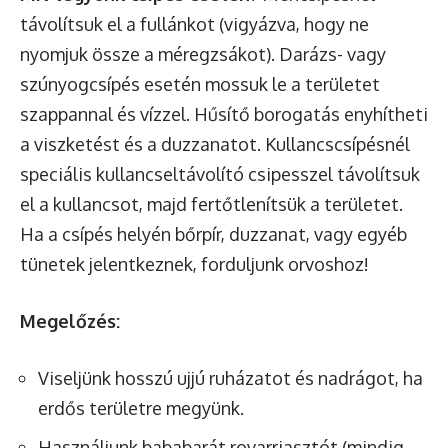
távolítsuk el a fullánkot (vigyázva, hogy ne
nyomjuk össze a méregzsákot). Darázs- vagy
szúnyogcsípés esetén mossuk le a területet
szappannal és vízzel. Hűsítő borogatás enyhítheti
a viszketést és a duzzanatot. Kullancscsípésnél
speciális kullancseltávolító csipesszel távolítsuk
el a kullancsot, majd fertőtlenítsük a területet.
Ha a csípés helyén bőrpír, duzzanat, vagy egyéb
tünetek jelentkeznek, forduljunk orvoshoz!
Megelőzés:
Viseljünk hosszú ujjú ruházatot és nadrágot, ha
erdős területre megyünk.
Használjunk bababarát rovarriasztót (mindig