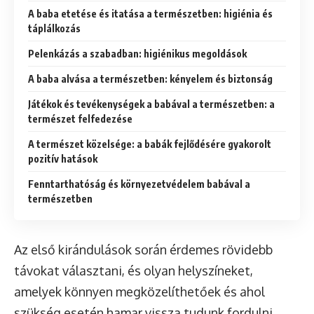
A baba etetése és itatása a természetben: higiénia és
táplálkozás
Pelenkázás a szabadban: higiénikus megoldások
A baba alvása a természetben: kényelem és biztonság
Játékok és tevékenységek a babával a természetben: a
természet felfedezése
A természet közelsége: a babák fejlődésére gyakorolt
pozitív hatások
Fenntarthatóság és környezetvédelem babával a
természetben
Az első kirándulások során érdemes rövidebb
távokat választani, és olyan helyszíneket,
amelyek könnyen megközelíthetőek és ahol
szükség esetén hamar vissza tudunk fordulni.