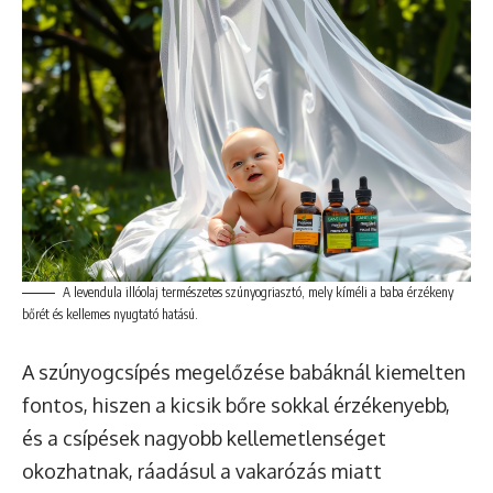
A levendula illóolaj természetes szúnyogriasztó, mely kíméli a baba érzékeny
bőrét és kellemes nyugtató hatású.
A szúnyogcsípés megelőzése babáknál kiemelten
fontos, hiszen a kicsik bőre sokkal érzékenyebb,
és a csípések nagyobb kellemetlenséget
okozhatnak, ráadásul a vakarózás miatt