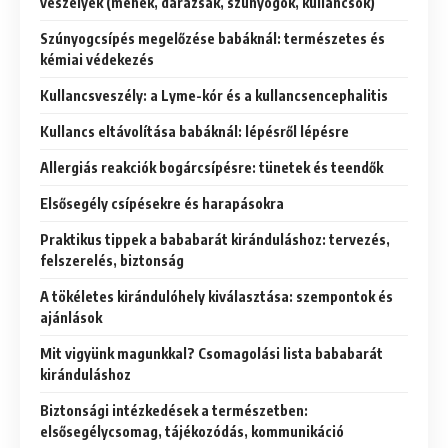
veszélyek (méhek, darazsak, szúnyogok, kullancsok)
Szúnyogcsípés megelőzése babáknál: természetes és
kémiai védekezés
Kullancsveszély: a Lyme-kór és a kullancsencephalitis
Kullancs eltávolítása babáknál: lépésről lépésre
Allergiás reakciók bogárcsípésre: tünetek és teendők
Elsősegély csípésekre és harapásokra
Praktikus tippek a bababarát kiránduláshoz: tervezés,
felszerelés, biztonság
A tökéletes kirándulóhely kiválasztása: szempontok és
ajánlások
Mit vigyünk magunkkal? Csomagolási lista bababarát
kiránduláshoz
Biztonsági intézkedések a természetben:
elsősegélycsomag, tájékozódás, kommunikáció