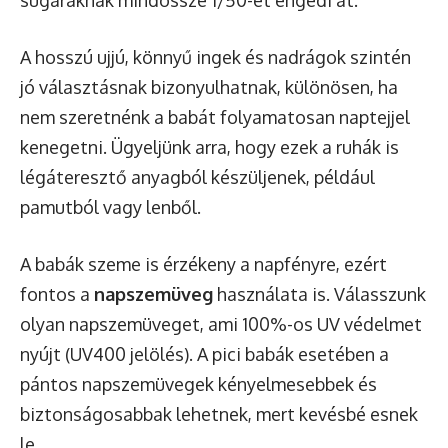
A hosszú ujjú, könnyű ingek és nadrágok szintén
jó választásnak bizonyulhatnak, különösen, ha
nem szeretnénk a babát folyamatosan naptejjel
kenegetni. Ügyeljünk arra, hogy ezek a ruhák is
légáteresztő anyagból készüljenek, például
pamutból vagy lenből.
A babák szeme is érzékeny a napfényre, ezért
fontos a
napszemüveg
használata is. Válasszunk
olyan napszemüveget, ami 100%-os UV védelmet
nyújt (UV400 jelölés). A pici babák esetében a
pántos napszemüvegek kényelmesebbek és
biztonságosabbak lehetnek, mert kevésbé esnek
le.