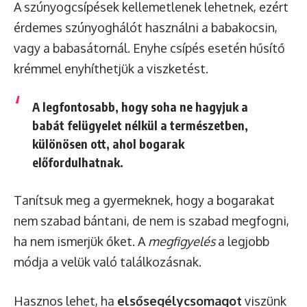
A szúnyogcsípések kellemetlenek lehetnek, ezért
érdemes szúnyoghálót használni a babakocsin,
vagy a babasátornál. Enyhe csípés esetén hűsítő
krémmel enyhíthetjük a viszketést.
A legfontosabb, hogy
soha ne hagyjuk a
babát felügyelet nélkül a természetben
,
különösen ott, ahol bogarak
előfordulhatnak.
Tanítsuk meg a gyermeknek, hogy a bogarakat
nem szabad bántani, de nem is szabad megfogni,
ha nem ismerjük őket. A
megfigyelés
a legjobb
módja a velük való találkozásnak.
Hasznos lehet, ha
elsősegélycsomagot
viszünk