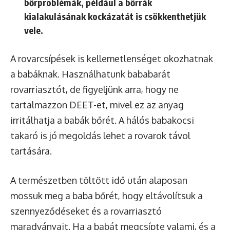
bőrproblémák, például a bőrrák
kialakulásának kockázatát is csökkenthetjük
vele.
A rovarcsípések is kellemetlenséget okozhatnak
a babáknak. Használhatunk bababarát
rovarriasztót, de figyeljünk arra, hogy ne
tartalmazzon DEET-et, mivel ez az anyag
irritálhatja a babák bőrét. A hálós babakocsi
takaró is jó megoldás lehet a rovarok távol
tartására.
A természetben töltött idő után alaposan
mossuk meg a baba bőrét, hogy eltávolítsuk a
szennyeződéseket és a rovarriasztó
maradványait. Ha a babát megcsípte valami, és a