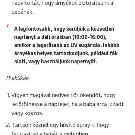
napvitorlát, hogy árnyékot biztosítsunk a
babának.
A legfontosabb, hogy
kerüljük a közvetlen
napfényt a déli órákban (10:00-16:00)
,
amikor a legerősebb az UV sugárzás. Inkább
árnyékos helyen tartózkodjunk, például fák
alatt, vagy használjunk napernyőt.
Praktikák:
Vigyen magával nedves törlőkendőt, hogy
letörölhesse a naptejet, ha a baba arca izzadt
vagy koszos.
Tartson kéznél egy hűsítő spray-t, hogy
felfrissítse a babát a melegben.