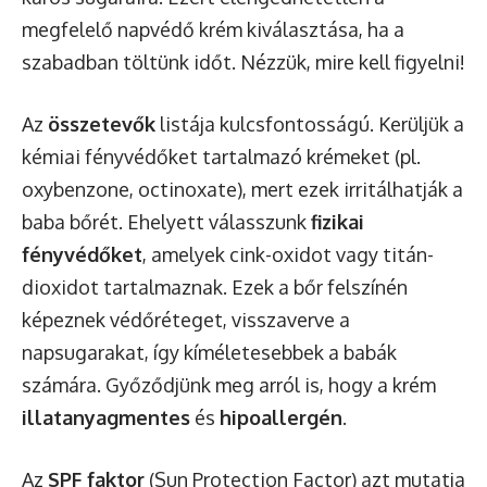
megfelelő napvédő krém kiválasztása, ha a
szabadban töltünk időt. Nézzük, mire kell figyelni!
Az
összetevők
listája kulcsfontosságú. Kerüljük a
kémiai fényvédőket tartalmazó krémeket (pl.
oxybenzone, octinoxate), mert ezek irritálhatják a
baba bőrét. Ehelyett válasszunk
fizikai
fényvédőket
, amelyek cink-oxidot vagy titán-
dioxidot tartalmaznak. Ezek a bőr felszínén
képeznek védőréteget, visszaverve a
napsugarakat, így kíméletesebbek a babák
számára. Győződjünk meg arról is, hogy a krém
illatanyagmentes
és
hipoallergén
.
Az
SPF faktor
(Sun Protection Factor) azt mutatja