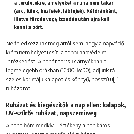
a területekre, amelyeket a ruha nem takar
(arc, fülek, kézfejek, lábfejek).
Kétóránként
,
illetve fürdés vagy izzadás után
újra kell
kenni
a bőrt.
Ne feledkezzünk meg arról sem, hogy a napvédő
krém nem helyettesíti a többi napvédelmi
intézkedést. A babát tartsuk árnyékban a
legmelegebb órákban (10:00-16:00), adjunk rá
széles karimájú kalapot és könnyű, hosszú ujjú
ruházatot.
Ruházat és kiegészítők a nap ellen: kalapok,
UV-szűrős ruházat, napszemüveg
A baba bőre rendkívül érzékeny a nap káros