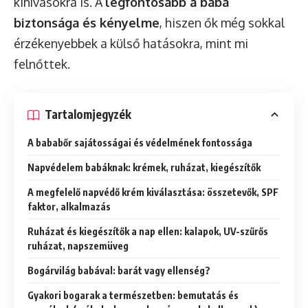
kihívásokra is. A
legfontosabb a baba
biztonsága és kényelme
, hiszen ők még sokkal
érzékenyebbek a külső hatásokra, mint mi
felnőttek.
Tartalomjegyzék
A bababőr sajátosságai és védelmének fontossága
Napvédelem babáknak: krémek, ruházat, kiegészítők
A megfelelő napvédő krém kiválasztása: összetevők, SPF
faktor, alkalmazás
Ruházat és kiegészítők a nap ellen: kalapok, UV-szűrős
ruházat, napszemüveg
Bogárvilág babával: barát vagy ellenség?
Gyakori bogarak a természetben: bemutatás és