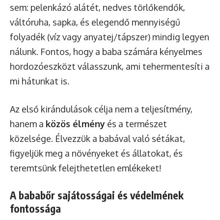
sem: pelenkázó alátét, nedves törlőkendők,
váltóruha, sapka, és elegendő mennyiségű
folyadék (víz vagy anyatej/tápszer) mindig legyen
nálunk. Fontos, hogy a baba számára kényelmes
hordozóeszközt válasszunk, ami tehermentesíti a
mi hátunkat is.
Az első kirándulások célja nem a teljesítmény,
hanem a
közös élmény
és a természet
közelsége. Élvezzük a babával való sétákat,
figyeljük meg a növényeket és állatokat, és
teremtsünk felejthetetlen emlékeket!
A bababőr sajátosságai és védelmének
fontossága