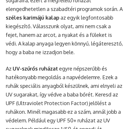
sugaraira, ezért a megfelelő ruházat
elengedhetetlen a szabadtéri programok során. A
széles karimájú kalap
az egyik legfontosabb
kiegészítő. Válasszunk olyat, ami nem csak a
fejet, hanem az arcot, a nyakat és a füleket is
védi. A kalap anyaga legyen könnyű, légáteresztő,
hogy a baba ne izzadjon bele.
Az
UV-szűrős ruházat
egyre népszerűbb és
hatékonyabb megoldás a napvédelemre. Ezek a
ruhák speciális anyagból készülnek, ami elnyeli az
UV sugarakat, így védve a baba bőrét. Keresd az
UPF (Ultraviolet Protection Factor) jelölést a
ruhákon. Minél magasabb ez a szám, annál jobb a
védelem. Például egy UPF 50+ ruházat az UV
sugaraknak mindössze 1/50-ét engedi át.