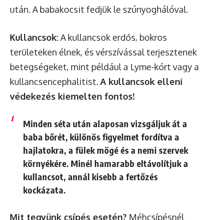
után. A babakocsit fedjük le szúnyoghálóval.
Kullancsok:
A kullancsok erdős, bokros
területeken élnek, és vérszívással terjesztenek
betegségeket, mint például a Lyme-kórt vagy a
kullancsencephalitist.
A kullancsok elleni
védekezés kiemelten fontos!
Minden séta után alaposan vizsgáljuk át a
baba bőrét, különös figyelmet fordítva a
hajlatokra, a fülek mögé és a nemi szervek
környékére. Minél hamarabb eltávolítjuk a
kullancsot, annál kisebb a fertőzés
kockázata.
Mit tegyünk csípés esetén?
Méhcsípésnél