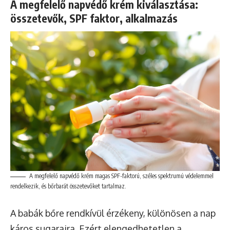
A megfelelő napvédő krém kiválasztása:
összetevők, SPF faktor, alkalmazás
A megfelelő napvédő krém magas SPF-faktorú, széles spektrumú védelemmel
rendelkezik, és bőrbarát összetevőket tartalmaz.
A babák bőre rendkívül érzékeny, különösen a nap
káros sugaraira. Ezért elengedhetetlen a