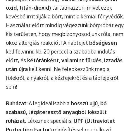
oxid, titán-dioxid)
tartalmazzon, mivel ezek
kevésbé irritálják a bőrt, mint a kémiai fényvédők.
Használat előtt mindig végezzünk bőrpróbát egy
kis területen, hogy megbizonyosodjunk róla, nem
okoz allergiás reakciót! A naptejet
bőségesen
kell felvinni, kb. 20 perccel a szabadba indulás
előtt, és
kétóránként, valamint fürdés, izzadás
után újra
kell kenni. Ne feledkezzünk meg a
fülekről, a nyakról, a kézfejekről és a lábfejekről
sem!
Ruházat:
A legideálisabb a
hosszú ujjú, bő
szabású, légáteresztő anyagból készült
ruházat
. Léteznek speciális,
UPF (Ultraviolet
Protection Factor)
minősítéssel rendelkező