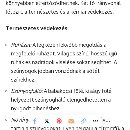
könnyebben elfertőződhetnek. Két fő irányvonal
létezik: a természetes és a kémiai védekezés.
Természetes védekezés:
Ruházat:
A legkézenfekvőbb megoldás a
megfelelő ruházat. Világos színű, hosszú ujjú
ruhák és nadrágok viselése sokat segíthet. A
szúnyogok jobban vonzódnak a sötét
színekhez.
Szúnyogháló:
A babakocsi fölé, kiságy fölé
helyezett szúnyogháló elengedhetetlen a
nyugodt pihenéshez.
Növények:
Bizonyos növények illata távol
tartja a szúnyogokat. Ilyen például a citromfű, a