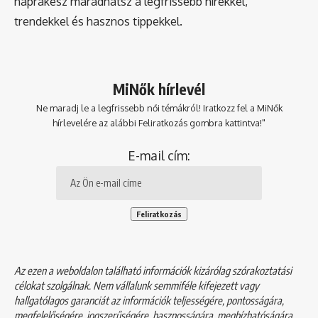
naprakész maradhatsz a legfrissebb hírekkel,
trendekkel és hasznos tippekkel.
MiNők hírlevél
Ne maradj le a legfrissebb női témákról! Iratkozz fel a MiNők
hírlevelére az alábbi Feliratkozás gombra kattintva!"
E-mail cím:
Az ezen a weboldalon található információk kizárólag szórakoztatási
célokat szolgálnak. Nem vállalunk semmiféle kifejezett vagy
hallgatólagos garanciát az információk teljességére, pontosságára,
megfelelőségére, jogszerűségére, hasznosságára, megbízhatóságára,