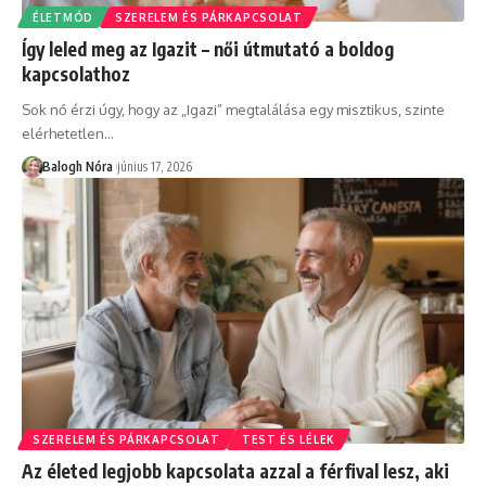
ÉLETMÓD
SZERELEM ÉS PÁRKAPCSOLAT
Így leled meg az Igazit – női útmutató a boldog
kapcsolathoz
Sok nő érzi úgy, hogy az „Igazi” megtalálása egy misztikus, szinte
elérhetetlen
…
Balogh Nóra
június 17, 2026
SZERELEM ÉS PÁRKAPCSOLAT
TEST ÉS LÉLEK
Az életed legjobb kapcsolata azzal a férfival lesz, aki