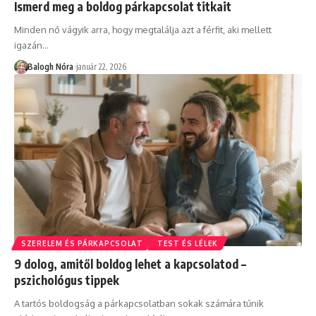
Ismerd meg a boldog párkapcsolat titkait
Minden nő vágyik arra, hogy megtalálja azt a férfit, aki mellett
igazán
…
Balogh Nóra
január 22, 2026
SZERELEM ÉS PÁRKAPCSOLAT
TEST ÉS LÉLEK
9 dolog, amitől boldog lehet a kapcsolatod –
pszichológus tippek
A tartós boldogság a párkapcsolatban sokak számára tűnik