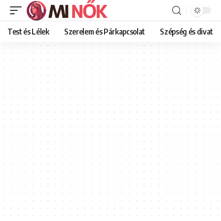
Test és Lélek
Szerelem és Párkapcsolat
Szépség és divat