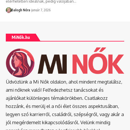
elérhetetlen ideálnak, pedig valójában
…
Balogh Nóra
január 7, 2026
MiNők.hu
Üdvözlünk a Mi Nők oldalon, ahol mindent megtalálsz,
ami nőknek való! Felfedezhetsz tanácsokat és
ajánlókat különleges témakörökben. Csatlakozz
hozzánk, és merülj el a női élet összes aspektusában,
legyen szó karrierről, családról, szépségről, vagy akár a
jól megérdemelt kikapcsolódásról. Velünk mindig