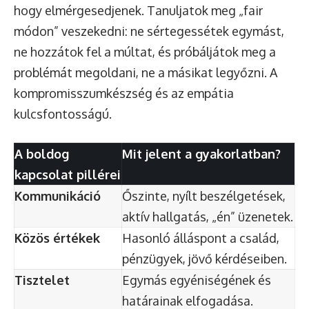
hogy elmérgesedjenek. Tanuljatok meg „fair
módon” veszekedni: ne sértegessétek egymást,
ne hozzátok fel a múltat, és próbáljátok meg a
problémát megoldani, ne a másikat legyőzni. A
kompromisszumkészség és az empátia
kulcsfontosságú.
A boldog
Mit jelent a gyakorlatban?
kapcsolat pillérei
Kommunikáció
Őszinte, nyílt beszélgetések,
aktív hallgatás, „én” üzenetek.
Közös értékek
Hasonló álláspont a család,
pénzügyek, jövő kérdéseiben.
Tisztelet
Egymás egyéniségének és
határainak elfogadása.