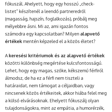
fókuszál. Ahelyett, hogy egy hosszú „check-
listet” készítenél a leendő partneredről
(magasság, hajszín, foglalkozás), próbálj meg
mélyebbre ásni. Mi az, ami igazán fontos
számodra egy kapcsolatban? Milyen
alapvető
értékek
mentén képzeled el a közös életet?
A
keresési kritériumok és az alapvető értékek
közötti különbség megértése kulcsfontosságú.
Lehet, hogy egy magas, szőke, kékszemű férfiról
álmodsz, de ha ez a férfi nem tiszteli a
határaidat, nem támogat a céljaidban, vagy
nincsenek közös értékeitek, akkor hiába felel meg
a külső elvárásoknak. Ehelyett fókuszálj olyan
tulajdonságokra, mint az empátia, a humorérzék,