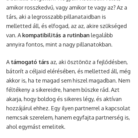
amikor rosszkedvű, vagy amikor te vagy az? Az a
társ, aki a legrosszabb pillanataidban is
melletted áll, és elfogad, az az, akire szükséged
van. A
kompatibilitás a rutinban
legalább
annyira fontos, mint a nagy pillanatokban.
A
támogató társ
az, aki ösztönöz a fejlődésben,
bátorít a céljaid elérésében, és melletted áll, még
akkor is, ha te magad sem hiszel magadban. Nem
féltékeny a sikereidre, hanem büszke rád. Azt
akarja, hogy boldog és sikeres légy, és aktívan
hozzájárul ehhez. Egy ilyen partnerrel a kapcsolat
nemcsak szerelem, hanem egyfajta partnerség is,
ahol egymást emelitek.