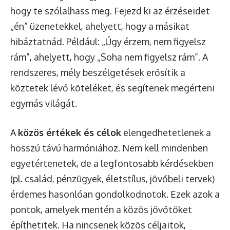
hogy te szólalhass meg. Fejezd ki az érzéseidet
„én” üzenetekkel, ahelyett, hogy a másikat
hibáztatnád. Például: „Úgy érzem, nem figyelsz
rám”, ahelyett, hogy „Soha nem figyelsz rám”. A
rendszeres, mély beszélgetések erősítik a
köztetek lévő köteléket, és segítenek megérteni
egymás világát.
A
közös értékek és célok
elengedhetetlenek a
hosszú távú harmóniához. Nem kell mindenben
egyetértenetek, de a legfontosabb kérdésekben
(pl. család, pénzügyek, életstílus, jövőbeli tervek)
érdemes hasonlóan gondolkodnotok. Ezek azok a
pontok, amelyek mentén a közös jövőtöket
építhetitek. Ha nincsenek közös céljaitok,