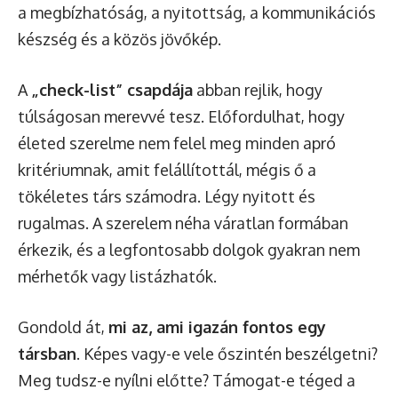
a megbízhatóság, a nyitottság, a kommunikációs
készség és a közös jövőkép.
A
„check-list” csapdája
abban rejlik, hogy
túlságosan merevvé tesz. Előfordulhat, hogy
életed szerelme nem felel meg minden apró
kritériumnak, amit felállítottál, mégis ő a
tökéletes társ számodra. Légy nyitott és
rugalmas. A szerelem néha váratlan formában
érkezik, és a legfontosabb dolgok gyakran nem
mérhetők vagy listázhatók.
Gondold át,
mi az, ami igazán fontos egy
társban
. Képes vagy-e vele őszintén beszélgetni?
Meg tudsz-e nyílni előtte? Támogat-e téged a