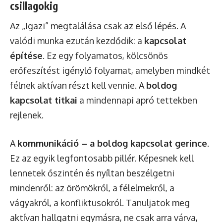
csillagokig
Az „Igazi” megtalálása csak az első lépés. A
valódi munka ezután kezdődik: a
kapcsolat
építése
. Ez egy folyamatos, kölcsönös
erőfeszítést igénylő folyamat, amelyben mindkét
félnek aktívan részt kell vennie. A
boldog
kapcsolat titkai
a mindennapi apró tettekben
rejlenek.
A
kommunikáció – a boldog kapcsolat gerince
.
Ez az egyik legfontosabb pillér. Képesnek kell
lennetek őszintén és nyíltan beszélgetni
mindenről: az örömökről, a félelmekről, a
vágyakról, a konfliktusokról. Tanuljatok meg
aktívan hallgatni egymásra, ne csak arra várva,