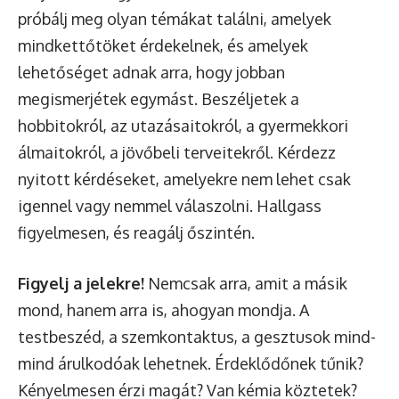
próbálj meg olyan témákat találni, amelyek
mindkettőtöket érdekelnek, és amelyek
lehetőséget adnak arra, hogy jobban
megismerjétek egymást. Beszéljetek a
hobbitokról, az utazásaitokról, a gyermekkori
álmaitokról, a jövőbeli terveitekről. Kérdezz
nyitott kérdéseket, amelyekre nem lehet csak
igennel vagy nemmel válaszolni. Hallgass
figyelmesen, és reagálj őszintén.
Figyelj a jelekre!
Nemcsak arra, amit a másik
mond, hanem arra is, ahogyan mondja. A
testbeszéd, a szemkontaktus, a gesztusok mind-
mind árulkodóak lehetnek. Érdeklődőnek tűnik?
Kényelmesen érzi magát? Van kémia köztetek?