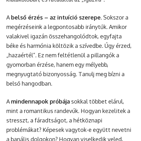
A
belső érzés – az intuíció szerepe
. Sokszor a
megérzéseink a legpontosabb iránytűk. Amikor
valakivel igazán összehangolódtok, egyfajta
béke és harmónia költözik a szívedbe. Úgy érzed,
„hazaértél”. Ez nem feltétlenül a pillangók a
gyomorban érzése, hanem egy mélyebb,
megnyugtató bizonyosság. Tanulj meg bízni a
belső hangodban.
A
mindennapok próbája
sokkal többet elárul,
mint a romantikus randevúk. Hogyan kezelitek a
stresszt, a fáradtságot, a hétköznapi
problémákat? Képesek vagytok-e együtt nevetni
a banális dolgokon? Hogyan viselkedik veled,