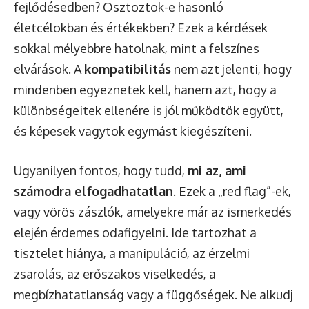
fejlődésedben? Osztoztok-e hasonló
életcélokban és értékekben? Ezek a kérdések
sokkal mélyebbre hatolnak, mint a felszínes
elvárások. A
kompatibilitás
nem azt jelenti, hogy
mindenben egyeznetek kell, hanem azt, hogy a
különbségeitek ellenére is jól működtök együtt,
és képesek vagytok egymást kiegészíteni.
Ugyanilyen fontos, hogy tudd,
mi az, ami
számodra elfogadhatatlan
. Ezek a „red flag”-ek,
vagy vörös zászlók, amelyekre már az ismerkedés
elején érdemes odafigyelni. Ide tartozhat a
tisztelet hiánya, a manipuláció, az érzelmi
zsarolás, az erőszakos viselkedés, a
megbízhatatlanság vagy a függőségek. Ne alkudj