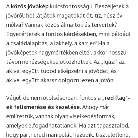
A
közös jövőkép
kulcsfontosságú. Beszéljetek a
jövőről: hol látjátok magatokat öt, tíz, húsz év
múlva? Vannak közös álmaitok és terveitek?
Egyetértetek a fontos kérdésekben, mint például
a családalapítás, a lakhely, a karrier? Ha a
jövőképetek nagymértékben eltér, akkor hosszú
távon nehézségekbe ütközhettek. Az „Igazi” az,
akivel együtt tudod elképzelni a jövődet, és
akivel együtt akarsz dolgozni ezen a jövőn.
Végül, de nem utolsósorban, fontos a
„red flag”-
ek felismerése és kezelése
. Ahogy már
említettük, vannak olyan viselkedésformák,
amelyek elfogadhatatlanok. Ha azt tapasztalod,
hogy partnered manipulál, hazudik, tiszteletlenül