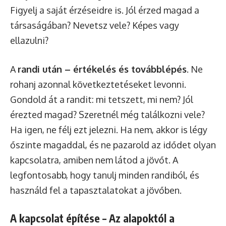
Figyelj a saját érzéseidre is. Jól érzed magad a
társaságában? Nevetsz vele? Képes vagy
ellazulni?
A
randi után – értékelés és továbblépés
. Ne
rohanj azonnal következtetéseket levonni.
Gondold át a randit: mi tetszett, mi nem? Jól
érezted magad? Szeretnél még találkozni vele?
Ha igen, ne félj ezt jelezni. Ha nem, akkor is légy
őszinte magaddal, és ne pazarold az idődet olyan
kapcsolatra, amiben nem látod a jövőt. A
legfontosabb, hogy tanulj minden randiból, és
használd fel a tapasztalatokat a jövőben.
A kapcsolat építése – Az alapoktól a