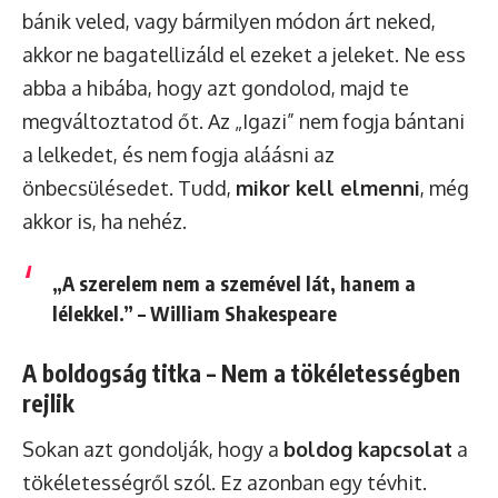
bánik veled, vagy bármilyen módon árt neked,
akkor ne bagatellizáld el ezeket a jeleket. Ne ess
abba a hibába, hogy azt gondolod, majd te
megváltoztatod őt. Az „Igazi” nem fogja bántani
a lelkedet, és nem fogja aláásni az
önbecsülésedet. Tudd,
mikor kell elmenni
, még
akkor is, ha nehéz.
„A szerelem nem a szemével lát, hanem a
lélekkel.” – William Shakespeare
A boldogság titka – Nem a tökéletességben
rejlik
Sokan azt gondolják, hogy a
boldog kapcsolat
a
tökéletességről szól. Ez azonban egy tévhit.