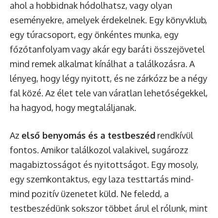
ahol a hobbidnak hódolhatsz, vagy olyan
eseményekre, amelyek érdekelnek. Egy könyvklub,
egy túracsoport, egy önkéntes munka, egy
főzőtanfolyam vagy akár egy baráti összejövetel
mind remek alkalmat kínálhat a találkozásra. A
lényeg, hogy légy nyitott, és ne zárkózz be a négy
fal közé. Az élet tele van váratlan lehetőségekkel,
ha hagyod, hogy megtaláljanak.
Az
első benyomás és a testbeszéd
rendkívül
fontos. Amikor találkozol valakivel, sugározz
magabiztosságot és nyitottságot. Egy mosoly,
egy szemkontaktus, egy laza testtartás mind-
mind pozitív üzenetet küld. Ne feledd, a
testbeszédünk sokszor többet árul el rólunk, mint