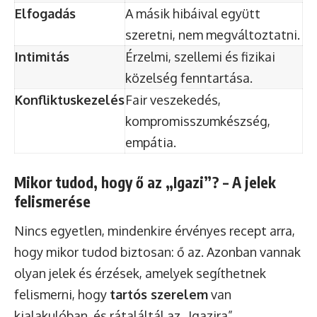
Elfogadás
A másik hibáival együtt
szeretni, nem megváltoztatni.
Intimitás
Érzelmi, szellemi és fizikai
közelség fenntartása.
Konfliktuskezelés
Fair veszekedés,
kompromisszumkészség,
empátia.
Mikor tudod, hogy ő az „Igazi”? – A jelek
felismerése
Nincs egyetlen, mindenkire érvényes recept arra,
hogy mikor tudod biztosan: ő az. Azonban vannak
olyan jelek és érzések, amelyek segíthetnek
felismerni, hogy
tartós szerelem
van
kialakulóban, és rátaláltál az „Igazira”.