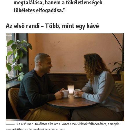
megtalálása, hanem a tökéletlenségek
tökéletes elfogadása.”
Az első randi – Több, mint egy kávé
Az első randi tökéletes alkalom a közös érdeklődések felfedezésére, amelyek
megerősíthetik a kapcsolatot és a vonzalmat.