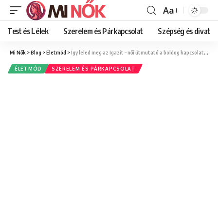
Aa
Font
Resizer
Test és Lélek
Szerelem és Párkapcsolat
Szépség és divat
Mi Nők
>
Blog
>
Életmód
>
Így leled meg az Igazit – női útmutató a boldog kapcsolathoz
ÉLETMÓD
SZERELEM ÉS PÁRKAPCSOLAT