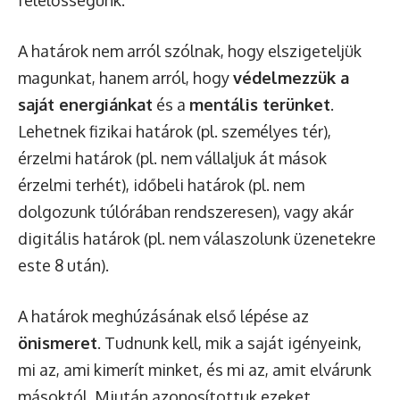
felelősségünk.
A határok nem arról szólnak, hogy elszigeteljük
magunkat, hanem arról, hogy
védelmezzük a
saját energiánkat
és a
mentális terünket
.
Lehetnek fizikai határok (pl. személyes tér),
érzelmi határok (pl. nem vállaljuk át mások
érzelmi terhét), időbeli határok (pl. nem
dolgozunk túlórában rendszeresen), vagy akár
digitális határok (pl. nem válaszolunk üzenetekre
este 8 után).
A határok meghúzásának első lépése az
önismeret
. Tudnunk kell, mik a saját igényeink,
mi az, ami kimerít minket, és mi az, amit elvárunk
másoktól. Miután azonosítottuk ezeket,