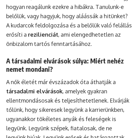
hogyan reagálunk ezekre a hibákra. Tanulunk-e
belőlük, vagy hagyjuk, hogy aláássák a hitünket?
A kudarcok feldolgozása és a belőlük való felállás
erősíti a
rezilienciát
, ami elengedhetetlen az
önbizalom tartós fenntartásához.
A társadalmi elvárások súlya: Miért nehéz
nemet mondani?
A nők életét már évszázadok óta áthatják a
társadalmi elvárások
, amelyek gyakran
ellentmondásosak és teljesíthetetlenek. Elvárják
tőlünk, hogy sikeresek legyünk a karrierünkben,
ugyanakkor tökéletes anyák és feleségek is
legyünk. Legyünk szépek, fiatalosak, de ne
legyünk hiúak. Legyünk erősek és határozottak,