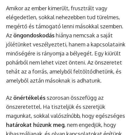
Amikor az ember kimerült, frusztrált vagy
elégedetlen, sokkal nehezebben tud türelmes,
megértő és támogató lenni másokkal szemben.
Az
öngondoskodás
hiánya nemcsak a saját
jólétünket veszélyezteti, hanem a kapcsolataink
minőségére is rányomja a bélyegét. Egy kiürült
pohárból nem lehet vizet önteni. Az önszeretet
tehát az a forrás, amelyből feltöltődhetünk, és
amelyből aztán másoknak is adhatunk.
Az
önértékelés
szorosan összefügg az
önszeretettel. Ha tiszteljük és szeretjük
magunkat, sokkal valószínűbb, hogy egészséges
határokat húzunk meg
, nem engedjük, hogy
kihasználjanak, és olyan kapcsolatokat építünk,