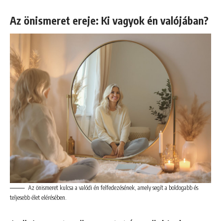
Az önismeret ereje: Ki vagyok én valójában?
Az önismeret kulcsa a valódi én felfedezésének, amely segít a boldogabb és
teljesebb élet elérésében.