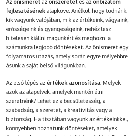
Az
önismeret
az
önszeretet
és az
önbizalom
fejlesztésének
alapköve. Anélkül, hogy tudnánk,
kik vagyunk valójában, mik az értékeink, vágyaink,
erősségeink és gyengeségeink, nehéz lesz
hitelesen kiállni magunkért és meghozni a
számunkra legjobb döntéseket. Az önismeret egy
folyamatos utazás, amely során egyre mélyebbre
ásunk a saját belső világunkban.
Az első lépés az
értékek azonosítása
. Melyek
azok az alapelvek, amelyek mentén élni
szeretnénk? Lehet ez a becsületesség, a
szabadság, a szeretet, a kreativitás vagy a
biztonság. Ha tisztában vagyunk az értékeinkkel,
könnyebben hozhatunk döntéseket, amelyek