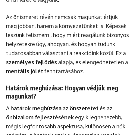
Az önismeret révén nemcsak magunkat értjük
meg jobban, hanem a környezetünket is. Képesek
leszünk felismerni, hogy miért reagálunk bizonyos
helyzetekre úgy, ahogyan, és hogyan tudunk
tudatosabban választani a reakcióink közül. Ez a
személyes fejlődés
alapja, és elengedhetetlen a
mentális jólét
fenntartásához.
Határok meghúzása: Hogyan védjük meg
magunkat?
A
határok meghúzása
az
önszeretet
és az
önbizalom fejlesztésének
egyik legnehezebb,
mégis legfontosabb aspektusa, különösen a nők