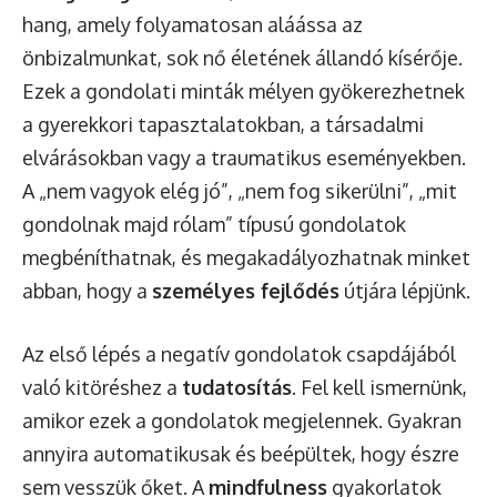
hang, amely folyamatosan aláássa az
önbizalmunkat, sok nő életének állandó kísérője.
Ezek a gondolati minták mélyen gyökerezhetnek
a gyerekkori tapasztalatokban, a társadalmi
elvárásokban vagy a traumatikus eseményekben.
A „nem vagyok elég jó”, „nem fog sikerülni”, „mit
gondolnak majd rólam” típusú gondolatok
megbéníthatnak, és megakadályozhatnak minket
abban, hogy a
személyes fejlődés
útjára lépjünk.
Az első lépés a negatív gondolatok csapdájából
való kitöréshez a
tudatosítás
. Fel kell ismernünk,
amikor ezek a gondolatok megjelennek. Gyakran
annyira automatikusak és beépültek, hogy észre
sem vesszük őket. A
mindfulness
gyakorlatok