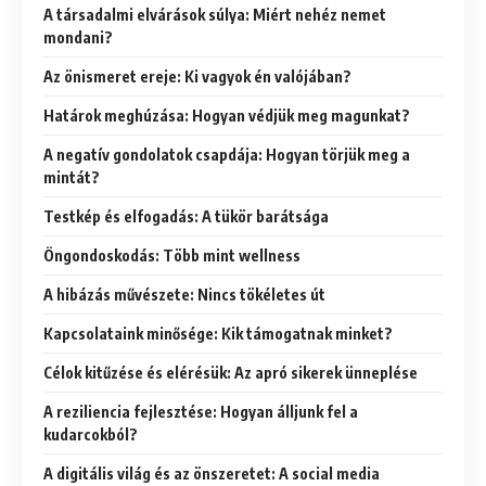
A társadalmi elvárások súlya: Miért nehéz nemet
mondani?
Az önismeret ereje: Ki vagyok én valójában?
Határok meghúzása: Hogyan védjük meg magunkat?
A negatív gondolatok csapdája: Hogyan törjük meg a
mintát?
Testkép és elfogadás: A tükör barátsága
Öngondoskodás: Több mint wellness
A hibázás művészete: Nincs tökéletes út
Kapcsolataink minősége: Kik támogatnak minket?
Célok kitűzése és elérésük: Az apró sikerek ünneplése
A reziliencia fejlesztése: Hogyan álljunk fel a
kudarcokból?
A digitális világ és az önszeretet: A social media