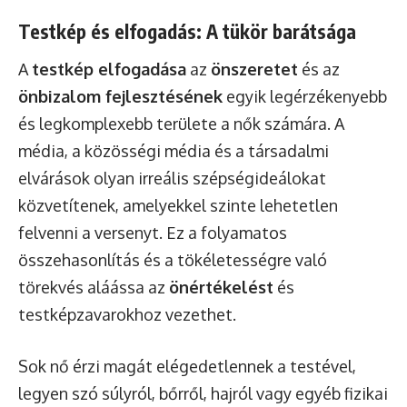
Testkép és elfogadás: A tükör barátsága
A
testkép elfogadása
az
önszeretet
és az
önbizalom fejlesztésének
egyik legérzékenyebb
és legkomplexebb területe a nők számára. A
média, a közösségi média és a társadalmi
elvárások olyan irreális szépségideálokat
közvetítenek, amelyekkel szinte lehetetlen
felvenni a versenyt. Ez a folyamatos
összehasonlítás és a tökéletességre való
törekvés aláássa az
önértékelést
és
testképzavarokhoz vezethet.
Sok nő érzi magát elégedetlennek a testével,
legyen szó súlyról, bőrről, hajról vagy egyéb fizikai