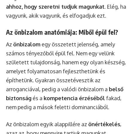
ahhoz, hogy szeretni tudjuk magunkat
. Elég, ha
vagyunk, akik vagyunk, és elfogadjuk ezt.
Az önbizalom anatómiája: Miből épül fel?
Az
önbizalom
egy összetett jelenség, amely
számos tényezőből épül fel. Nem egy velünk
született tulajdonság, hanem egy olyan készség,
amelyet folyamatosan fejleszthetünk és
építhetünk. Gyakran összetévesztik az
arroganciával, pedig a valódi önbizalom a
belső
biztonság
és a
kompetencia érzéséből
fakad,
nem pedig a mások feletti dominanciából.
Az önbizalom egyik alappillére az
önértékelés
,
azaz az, hogy mennyire tartjuk magunkat