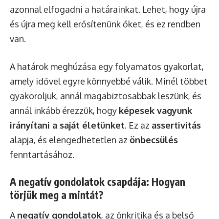
azonnal elfogadni a határainkat. Lehet, hogy újra
és újra meg kell erősítenünk őket, és ez rendben
van.
A határok meghúzása egy folyamatos gyakorlat,
amely idővel egyre könnyebbé válik. Minél többet
gyakoroljuk, annál magabiztosabbak leszünk, és
annál inkább érezzük, hogy
képesek vagyunk
irányítani a saját életünket
. Ez az
assertivitás
alapja, és elengedhetetlen az
önbecsülés
fenntartásához.
A negatív gondolatok csapdája: Hogyan
törjük meg a mintát?
A
negatív gondolatok
, az önkritika és a belső