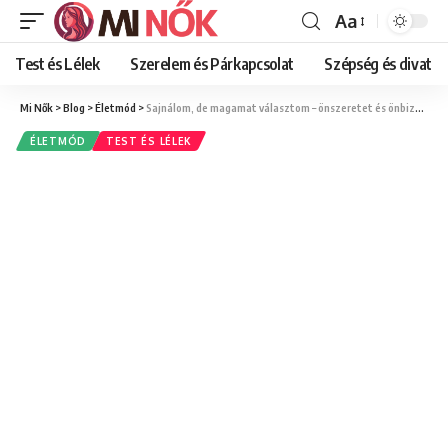
Aa
Font
Resizer
Test és Lélek
Szerelem és Párkapcsolat
Szépség és divat
Mi Nők
>
Blog
>
Életmód
>
Sajnálom, de magamat választom – önszeretet és önbizalom fejlesztése nőknek
ÉLETMÓD
TEST ÉS LÉLEK