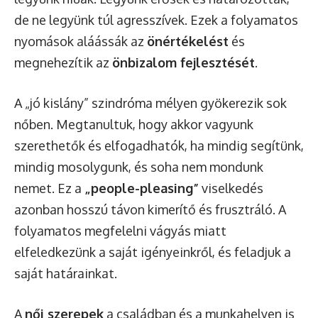
de ne legyünk túl agresszívek. Ezek a folyamatos
nyomások aláássák az
önértékelést
és
megnehezítik az
önbizalom fejlesztését
.
A „jó kislány” szindróma mélyen gyökerezik sok
nőben. Megtanultuk, hogy akkor vagyunk
szerethetők és elfogadhatók, ha mindig segítünk,
mindig mosolygunk, és soha nem mondunk
nemet. Ez a
„people-pleasing”
viselkedés
azonban hosszú távon kimerítő és frusztráló. A
folyamatos megfelelni vágyás miatt
elfeledkezünk a saját igényeinkről, és feladjuk a
saját határainkat.
A
női szerepek
a családban és a munkahelyen is