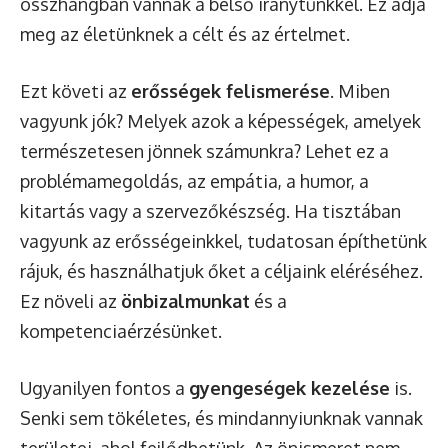
összhangban vannak a belső iránytűnkkel. Ez adja
meg az életünknek a célt és az értelmet.
Ezt követi az
erősségek felismerése
. Miben
vagyunk jók? Melyek azok a képességek, amelyek
természetesen jönnek számunkra? Lehet ez a
problémamegoldás, az empátia, a humor, a
kitartás vagy a szervezőkészség. Ha tisztában
vagyunk az erősségeinkkel, tudatosan építhetünk
rájuk, és használhatjuk őket a céljaink eléréséhez.
Ez növeli az
önbizalmunkat
és a
kompetenciaérzésünket.
Ugyanilyen fontos a
gyengeségek kezelése
is.
Senki sem tökéletes, és mindannyiunknak vannak
területei, ahol fejlődhetünk. Az önismeret nem