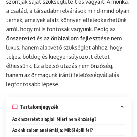
szorítják saját szükségleteit és vágyait. A munka,
a család, a társadalmi elvárások mind-mind olyan
terhek, amelyek alatt könnyen elfeledkezhetünk
arról, hogy mi is fontosak vagyunk. Pedig az
önszeretet
és az
önbizalom fejlesztése
nem
luxus, hanem alapvető szükséglet ahhoz, hogy
teljes, boldog és kiegyensúlyozott életet
élhessünk. Ez a belső utazás nem önzőség,
hanem az önmagunk iránti felelősségvállalás
legfontosabb lépése.
Tartalomjegyzék
Az önszeretet alapjai: Miért nem önzőség?
Az önbizalom anatómiája: Miből épül fel?