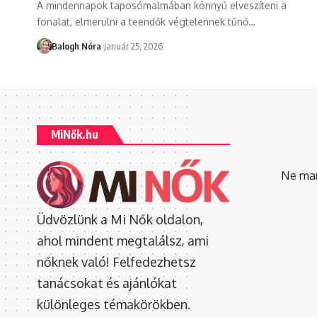
A mindennapok taposómalmában könnyű elveszíteni a
fonalat, elmerülni a teendők végtelennek tűnő
…
Balogh Nóra
január 25, 2026
MiNők.hu
Ne mara
Üdvözlünk a Mi Nők oldalon,
ahol mindent megtalálsz, ami
nőknek való! Felfedezhetsz
tanácsokat és ajánlókat
különleges témakörökben.