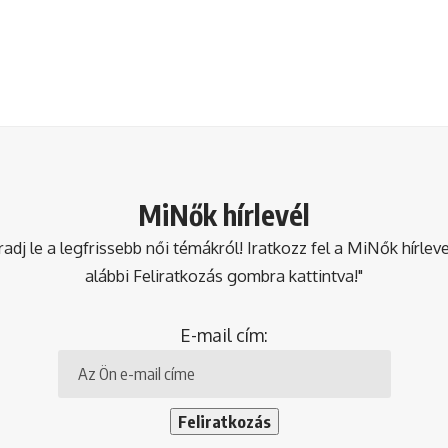
MiNők hírlevél
dj le a legfrissebb női témákról! Iratkozz fel a MiNők hírlev
alábbi Feliratkozás gombra kattintva!"
E-mail cím: