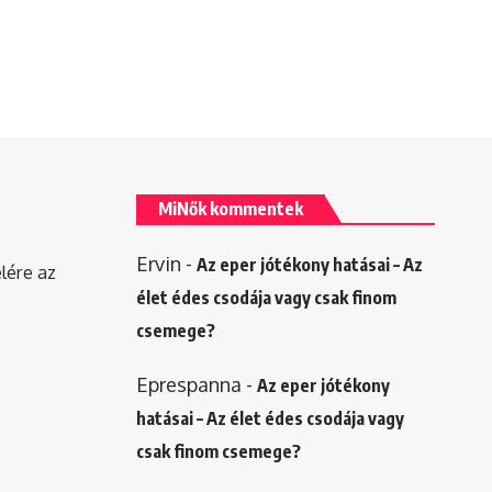
MiNők kommentek
Ervin
-
Az eper jótékony hatásai – Az
elére az
élet édes csodája vagy csak finom
csemege?
Eprespanna
-
Az eper jótékony
hatásai – Az élet édes csodája vagy
csak finom csemege?