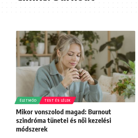
ÉLETMÓD
TEST ÉS LÉLEK
Mikor vonszolod magad: Burnout
szindróma tünetei és női kezelési
módszerek