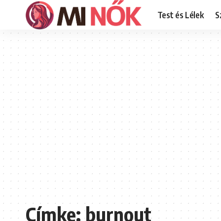
Test és Lélek
S
Címke:
burnout