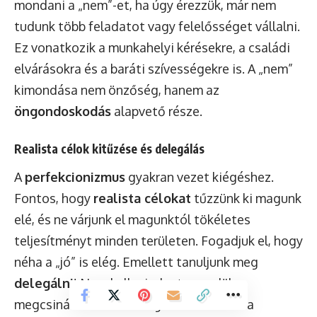
mondani a „nem”-et, ha úgy érezzük, már nem
tudunk több feladatot vagy felelősséget vállalni.
Ez vonatkozik a munkahelyi kérésekre, a családi
elvárásokra és a baráti szívességekre is. A „nem”
kimondása nem önzőség, hanem az
öngondoskodás
alapvető része.
Realista célok kitűzése és delegálás
A
perfekcionizmus
gyakran vezet kiégéshez.
Fontos, hogy
realista célokat
tűzzünk ki magunk
elé, és ne várjunk el magunktól tökéletes
teljesítményt minden területen. Fogadjuk el, hogy
néha a „jó” is elég. Emellett tanuljunk meg
delegálni
! Nem kell mindent egyedül
megcsinálni. Osszuk meg a feladatokat a