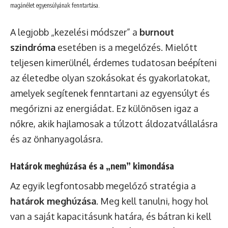
magánélet egyensúlyának fenntartása.
A legjobb „kezelési módszer” a
burnout
szindróma
esetében is a megelőzés. Mielőtt
teljesen kimerülnél, érdemes tudatosan beépíteni
az életedbe olyan szokásokat és gyakorlatokat,
amelyek segítenek fenntartani az egyensúlyt és
megőrizni az energiádat. Ez különösen igaz a
nőkre, akik hajlamosak a túlzott áldozatvállalásra
és az önhanyagolásra.
Határok meghúzása és a „nem” kimondása
Az egyik legfontosabb megelőző stratégia a
határok meghúzása
. Meg kell tanulni, hogy hol
van a saját kapacitásunk határa, és bátran ki kell