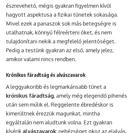
észrevehető, mégis gyakran figyelmen kívül
hagyott aspektusa a fizikai tünetek sokasága.
Mivel ezek a panaszok sok más betegségre is
utalhatnak, könnyű félreérteni őket, és nem
tulajdonítani nekik a megfelelő jelentőséget.
Pedig a testünk gyakran az első, amely jelez,
amikor valami nincs rendben.
Krónikus fáradtság és alvászavarok
A leggyakoribb és legmarkánsabb tünet a
krónikus fáradtság
, amely még elegendő pihenés
után sem múlik el. Reggelente ébredéskor is
kimerültnek érezzük magunkat, mintha
egyáltalán nem aludtunk volna. Ezt gyakran
kísérik
alvászavarok
: nehézséget okoz az elalvás,