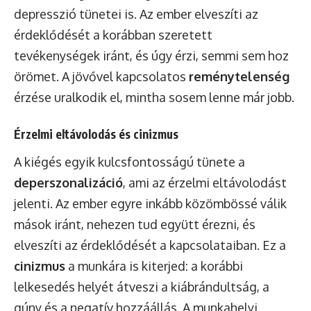
depresszió tünetei is. Az ember elveszíti az
érdeklődését a korábban szeretett
tevékenységek iránt, és úgy érzi, semmi sem hoz
örömet. A jövővel kapcsolatos
reménytelenség
érzése uralkodik el, mintha sosem lenne már jobb.
Érzelmi eltávolodás és cinizmus
A kiégés egyik kulcsfontosságú tünete a
deperszonalizáció
, ami az érzelmi eltávolodást
jelenti. Az ember egyre inkább közömbössé válik
mások iránt, nehezen tud együtt érezni, és
elveszíti az érdeklődését a kapcsolataiban. Ez a
cinizmus
a munkára is kiterjed: a korábbi
lelkesedés helyét átveszi a kiábrándultság, a
gúny és a negatív hozzáállás. A munkahelyi