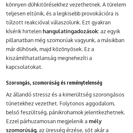
könnyen dühkitörésekhez vezethetnek. A türelem
teljesen eltűnik, és a legkisebb provokációra is
túlzott reakcióval válaszolunk. Ezt gyakran
kísérik hirtelen
hangulatingadozások
: az egyik
pillanatban még szomorúak vagyunk, a másikban
már dühösek, majd közönyösek. Ez a
kiszámíthatatlanság megnehezíti a
kapcsolatokat.
Szorongás, szomorúság és reménytelenség
Az állandó stressz és a kimerültség szorongásos
tünetekhez vezethet. Folytonos aggodalom,
belső feszültség, pánikrohamok jelentkezhetnek.
Ezzel párhuzamosan megjelenik a
mély
szomorúság
, az üresség érzése, sőt akár a