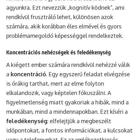
agyunkra. Ezt nevezzük „kognitív ködnek”, ami
rendkívül frusztráló lehet, különösen azok
számára, akik korábban éles elmével és gyors
problémamegoldó képességgel rendelkeztek.
Koncentrációs nehézségek és feledékenység
A kiégett ember számára rendkívül nehézzé válik
a
koncentráció
. Egy egyszerű feladat elvégzése
is órákig tarthat, mert az elme folyton
elkalandozik, vagy képtelen fókuszálni. A
figyelmetlenség miatt gyakoriak a hibák, mind a
munkában, mind a mindennapokban. Ezt kíséri a
feledékenység
: elfelejtjük a megbeszélt
időpontokat, a fontos információkat, a kulcsokat
vagy a telefonunkat. Ez az emlékezetkiesés