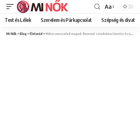
Aa
Font
Resizer
Test és Lélek
Szerelem és Párkapcsolat
Szépség és divat
Mi Nők
>
Blog
>
Életmód
>
Mikor vonszolod magad: Burnout szindróma tünetei és női kezelési módszerek