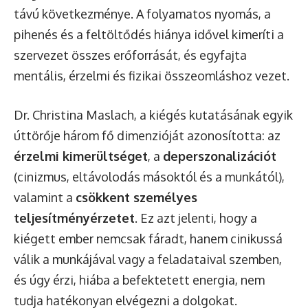
távú következménye. A folyamatos nyomás, a
pihenés és a feltöltődés hiánya idővel kimeríti a
szervezet összes erőforrását, és egyfajta
mentális, érzelmi és fizikai összeomláshoz vezet.
Dr. Christina Maslach, a kiégés kutatásának egyik
úttörője három fő dimenzióját azonosította: az
érzelmi kimerültséget
, a
deperszonalizációt
(cinizmus, eltávolodás másoktól és a munkától),
valamint a
csökkent személyes
teljesítményérzetet
. Ez azt jelenti, hogy a
kiégett ember nemcsak fáradt, hanem cinikussá
válik a munkájával vagy a feladataival szemben,
és úgy érzi, hiába a befektetett energia, nem
tudja hatékonyan elvégezni a dolgokat.