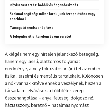
Idővisszaszerzés: hobbik és öngondoskodás
Szakmai segítség: mikor forduljunk terapeutához vagy
coachhoz?
Támogató rendszer építése
A felépülés útja: türelem és önszeretet
A kiégés nem egy hirtelen jelentkező betegség,
hanem egy lassú, alattomos folyamat
eredménye, amely fokozatosan őrli fel az ember
fizikai, érzelmi és mentális tartalékait. Különösen
a nők vannak kitéve ennek a veszélynek, hiszen a
társadalmi elvárások, a többféle szerep
összehangolása – anya, feleség, dolgozó nő,
háziasszony, barátnő – hatalmas nyomást