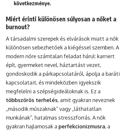
következménye.
Miért érinti különösen súlyosan a nőket a
burnout?
A társadalmi szerepek és elvárások miatt a nők
különösen sebezhetőek a kiégéssel szemben. A
modern nőre számtalan feladat hárul: karriert
épít, gyermeket nevel, háztartást vezet,
gondoskodik a párkapcsolatáról, ápolja a baráti
kapcsolatait, és mindeközben igyekszik
megfelelni a szépségideáloknak is. Ez a
többszörös terhelés
, amit gyakran neveznek
„második műszaknak” vagy „láthatatlan
munkának”, hatalmas stresszforrás. A nők
gyakran hajlamosak a
perfekcionizmusra
, a