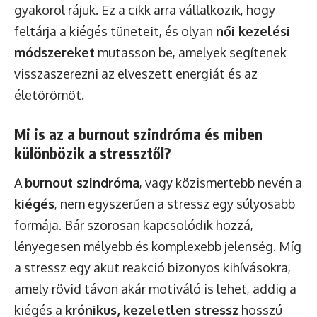
gyakorol rájuk. Ez a cikk arra vállalkozik, hogy
feltárja a kiégés tüneteit, és olyan
női kezelési
módszereket
mutasson be, amelyek segítenek
visszaszerezni az elveszett energiát és az
életörömöt.
Mi is az a burnout szindróma és miben
különbözik a stressztől?
A
burnout szindróma
, vagy közismertebb nevén a
kiégés
, nem egyszerűen a stressz egy súlyosabb
formája. Bár szorosan kapcsolódik hozzá,
lényegesen mélyebb és komplexebb jelenség. Míg
a stressz egy akut reakció bizonyos kihívásokra,
amely rövid távon akár motiváló is lehet, addig a
kiégés a
krónikus, kezeletlen stressz
hosszú