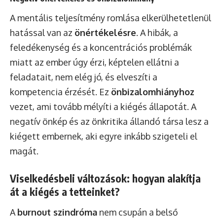
A mentális teljesítmény romlása elkerülhetetlenül
hatással van az
önértékelésre
. A hibák, a
feledékenység és a koncentrációs problémák
miatt az ember úgy érzi, képtelen ellátni a
feladatait, nem elég jó, és elveszíti a
kompetencia érzését. Ez
önbizalomhiányhoz
vezet, ami tovább mélyíti a kiégés állapotát. A
negatív önkép és az önkritika állandó társa lesz a
kiégett embernek, aki egyre inkább szigeteli el
magát.
Viselkedésbeli változások: hogyan alakítja
át a kiégés a tetteinket?
A
burnout szindróma
nem csupán a belső