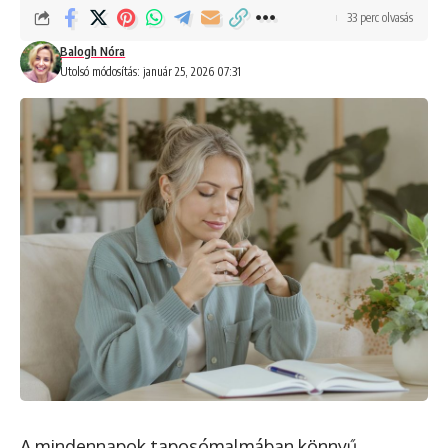
33 perc olvasás
Balogh Nóra
Utolsó módosítás: január 25, 2026 07:31
A mindennapok taposómalmában könnyű