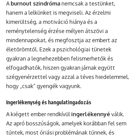
A
burnout szindróma
nemcsak a testünket,
hanem a lelkünket is megviseli. Az érzelmi
kimerültség, a motiváció hiánya és a
reménytelenség érzése mélyen átszövi a
mindennapokat, és megfosztja az embert az
életörömtől. Ezek a pszichológiai tünetek
gyakran a legnehezebben felismerhetők és
elfogadhatók, hiszen gyakran járnak együtt
szégyenérzettel vagy azzal a téves hiedelemmel,
hogy „csak” gyengék vagyunk.
Ingerlékenység és hangulatingadozás
A kiégett ember rendkívül
ingerlékennyé
válik.
Az apró bosszúságok, amelyek korábban fel sem
tűntek, most óriási problémának tűnnek, és