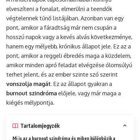
elveszíteni a fonalat, elmerülni a teendők
végtelennek tűnő listájában. Azonban van egy
pont, amikor a fáradtság már nem csupán a
hosszú napok vagy a kevés alvás következménye,
hanem egy mélyebb, krónikus állapot jele. Ez az a
pont, amikor a reggeli ébredés maga a küzdelem,
amikor minden apró feladat elvégzése ólomsúlyú
terhet jelent, és az ember szinte szó szerint
vonszolja magát
. Ez az állapot gyakran a
burnout szindróma
előjele, vagy már maga a
kiégés mélypontja.
Tartalomjegyzék
Mi is az a burnout szindróma és miben különbözik a