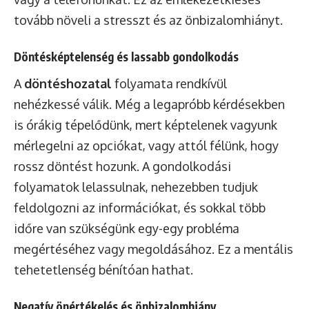
tovább növeli a stresszt és az önbizalomhiányt.
Döntésképtelenség és lassabb gondolkodás
A
döntéshozatal
folyamata rendkívül
nehézkessé válik. Még a legapróbb kérdésekben
is órákig tépelődünk, mert képtelenek vagyunk
mérlegelni az opciókat, vagy attól félünk, hogy
rossz döntést hozunk. A gondolkodási
folyamatok lelassulnak, nehezebben tudjuk
feldolgozni az információkat, és sokkal több
időre van szükségünk egy-egy probléma
megértéséhez vagy megoldásához. Ez a mentális
tehetetlenség bénítóan hathat.
Negatív önértékelés és önbizalomhiány