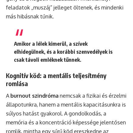
feladatok „muszáj” jelleget öltenek, és mindenki
más hibásnak tűnik.
Amikor a lélek kimerül, a szívek
elhidegülnek, és a korábbi szenvedélyek is
csak távoli emléknek tűnnek.
Kognitív köd: a mentális teljesítmény
romlása
A
burnout szindróma
nemcsak a fizikai és érzelmi
állapotunkra, hanem a mentális kapacitásunkra is
súlyos hatást gyakorol. A gondolkodás, a
memória és a koncentráció képessége jelentősen
romlik, mintha egy sűrű köd ereszkedne az