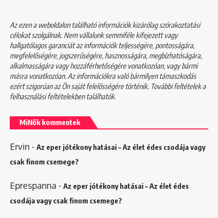
Az ezen a weboldalon található információk kizárólag szórakoztatási
célokat szolgálnak. Nem vállalunk semmiféle kifejezett vagy
hallgatólagos garanciát az információk teljességére, pontosságára,
megfelelőségére, jogszerűségére, hasznosságára, megbízhatóságára,
alkalmasságára vagy hozzáférhetőségére vonatkozóan, vagy bármi
másra vonatkozóan. Az információkra való bármilyen támaszkodás
ezért szigorúan az Ön saját felelősségére történik. További feltételek a
felhasználási feltételekben
találhatók.
MiNők kommentek
Ervin
-
Az eper jótékony hatásai – Az élet édes csodája vagy
csak finom csemege?
Eprespanna
-
Az eper jótékony hatásai – Az élet édes
csodája vagy csak finom csemege?