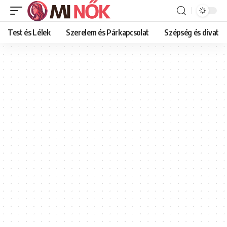
Test és Lélek
Szerelem és Párkapcsolat
Szépség és divat