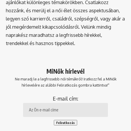
ajánlókat különleges témakörökben. Csatlakozz
hozzánk, és merülj el a női élet összes aspektusában,
legyen szó karrierről, családról, szépségről, vagy akár a
jól megérdemelt kikapcsolódásról. Velünk mindig
naprakész maradhatsz a legfrissebb hírekkel,
trendekkel és hasznos tippekkel.
MiNők hírlevél
Ne maradj le a legfrissebb női témákról! Iratkozz fel a MiNők
hírlevelére az alábbi Feliratkozás gombra kattintva!"
E-mail cím: