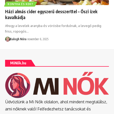
KONYHA ÉS KERT
Házi almás cider egyszerű desszerttel – Őszi ízek
kavalkádja
Ahogy a levelek aranyba és vörösbe fordulnak, a levegő pedig
friss, ropogós
…
Balogh Nóra
november 6, 2025
MiNők.hu
Üdvözlünk a Mi Nők oldalon, ahol mindent megtalálsz,
ami nőknek való! Felfedezhetsz tanácsokat és