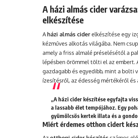
A házi almás cider varázsa
elkészítése
A
házi almás cider
elkészítése egy i
kézműves alkotás világába. Nem csupá
amely a friss almalé préselésétől a p
lépésben örömmel tölti el az embert. 
gazdagabb és egyedibb, mint a bolti 
ízesítésről, az édesség mértékéről és 
„A házi cider készítése egyfajta vi
a lassabb élet tempójához. Egy pohá
gyümölcsös kertek illata és a gond
Miért érdemes otthon cidert kész
Az
otthoni cider készítés
számos előnn