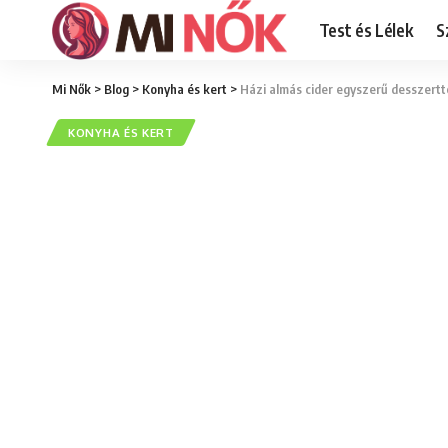
Test és Lélek
S
Mi Nők
>
Blog
>
Konyha és kert
>
Házi almás cider egyszerű desszertte
KONYHA ÉS KERT