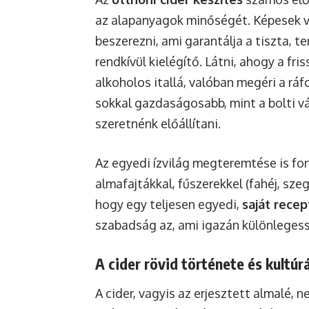
az alapanyagok minőségét. Képesek v
beszerezni, ami garantálja a tiszta, 
rendkívül kielégítő. Látni, ahogy a fr
alkoholos itallá, valóban megéri a ráf
sokkal gazdaságosabb, mint a bolti 
szeretnénk előállítani.
Az egyedi ízvilág megteremtése is f
almafajtákkal, fűszerekkel (fahéj, sz
hogy egy teljesen egyedi,
saját recep
szabadság az, ami igazán különlegessé
A cider rövid története és kultúr
A cider, vagyis az erjesztett almalé, 