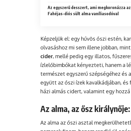
Az egyszerű desszert, ami megkoronázza az 
Fahéjas-diós sült alma vaníliasodóval
Képzeljük el: egy hűvös őszi estén, k
olvasáshoz mi sem illene jobban, mint
cider
, mellé pedig egy illatos, fűsze
ízlelőbimbókat kényezteti, hanem a lé
természet egyszerű szépségéhez és 
együtt az őszi ízek kavalkádjában, és 
házi almás cidert, valamint egy hozzá 
Az alma, az ősz királynőj
Az alma az őszi asztal megkerülhetet