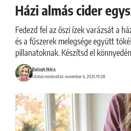
Házi almás cider egys
Fedezd fel az őszi ízek varázsát a h
és a fűszerek melegsége együtt tökéle
pillanatoknak. Készítsd el könnyedén
Balogh Nóra
Utolsó módosítás: november 6, 2025 19:28