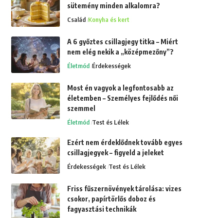
sütemény minden alkalomra?
Család
Konyha és kert
A 6 győztes csillagjegy titka – Miért
nem elég nekik a „középmezőny”?
Életmód
Érdekességek
Most én vagyok a legfontosabb az
életemben – Személyes fejlődés női
szemmel
Életmód
Test és Lélek
Ezért nem érdeklődnek tovább egyes
csillagjegyek – figyeld a jeleket
Érdekességek
Test és Lélek
Friss fűszernövények tárolása: vizes
csokor, papírtörlős doboz és
fagyasztási technikák