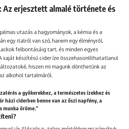
: Az erjesztett almalé története és
zgalmas utazás a hagyományok, a kémia és a
n egy italról van szó, hanem egy élményről,
alackok felbontásáig tart, és minden egyes
A saját készítésű cider íze összehasonlíthatatlanul
változatoké, hiszen mi magunk dönthetünk az
az alkohol tartalmáról.
sszatérés a gyökerekhez, a természetes ízekhez és
r házi ciderben benne van az őszi napfény, a
os munka öröme.”
íteni?
yel jár. Először is, teljes mértékben mi irányítjuk