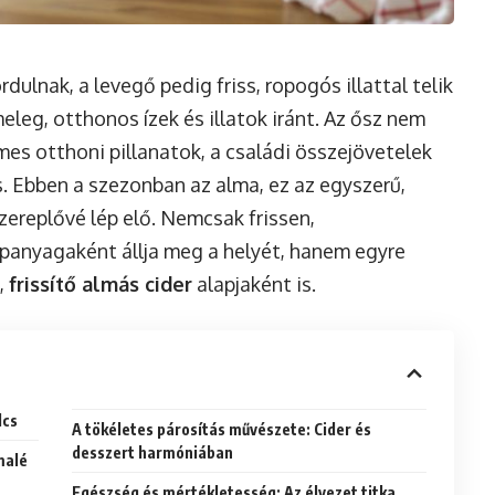
dulnak, a levegő pedig friss, ropogós illattal telik
eleg, otthonos ízek és illatok iránt. Az ősz nem
es otthoni pillanatok, a családi összejövetelek
s. Ebben a szezonban az alma, ez az egyszerű,
zereplővé lép elő. Nemcsak frissen,
panyagaként állja meg a helyét, hanem egyre
,
frissítő almás cider
alapjaként is.
lcs
A tökéletes párosítás művészete: Cider és
desszert harmóniában
malé
Egészség és mértékletesség: Az élvezet titka