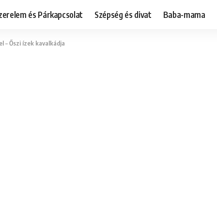
zerelem és Párkapcsolat
Szépség és divat
Baba-mama
l – Őszi ízek kavalkádja