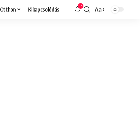
9
Otthon
Kikapcsolódás
Aa
Font
Resizer