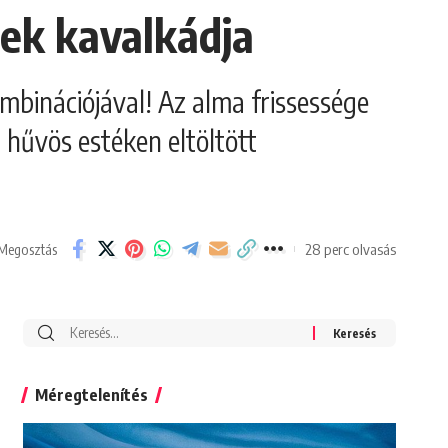
zek kavalkádja
ombinációjával! Az alma frissessége
a hűvös estéken eltöltött
28 perc olvasás
Megosztás
Search
for:
Méregtelenítés