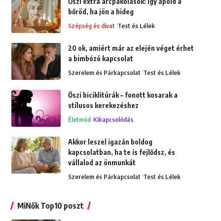
Őszi extra arcpakolások: Így ápold a
bőröd, ha jön a hideg
Szépség és divat
Test és Lélek
20 ok, amiért már az elején véget érhet
a bimbózó kapcsolat
Szerelem és Párkapcsolat
Test és Lélek
Őszi biciklitúrák – fonott kosarak a
stílusos kerekezéshez
Életmód
Kikapcsolódás
Akkor leszel igazán boldog
kapcsolatban, ha te is fejlődsz, és
vállalod az önmunkát
Szerelem és Párkapcsolat
Test és Lélek
MiNők Top10 poszt