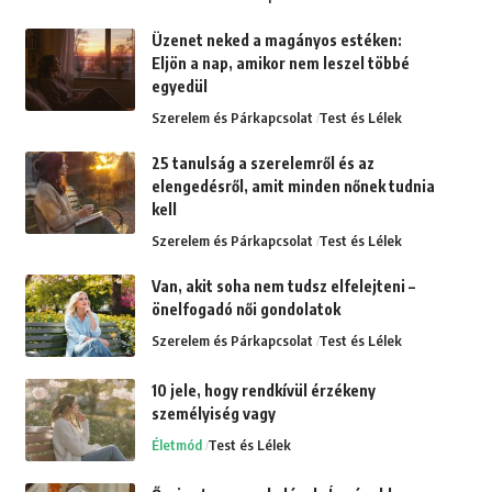
Üzenet neked a magányos estéken:
Eljön a nap, amikor nem leszel többé
egyedül
Szerelem és Párkapcsolat
Test és Lélek
25 tanulság a szerelemről és az
elengedésről, amit minden nőnek tudnia
kell
Szerelem és Párkapcsolat
Test és Lélek
Van, akit soha nem tudsz elfelejteni –
önelfogadó női gondolatok
Szerelem és Párkapcsolat
Test és Lélek
10 jele, hogy rendkívül érzékeny
személyiség vagy
Életmód
Test és Lélek