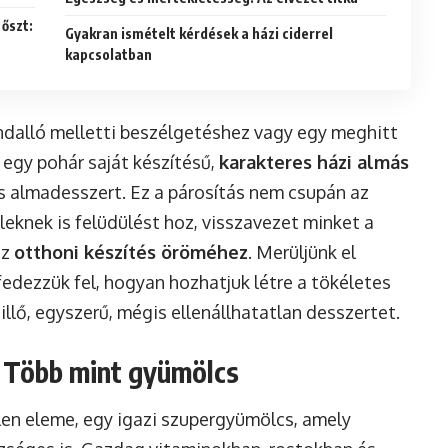
őszt:
Gyakran ismételt kérdések a házi ciderrel
kapcsolatban
andalló melletti beszélgetéshez vagy egy meghitt
 egy pohár saját készítésű,
karakteres házi almás
res almadesszert. Ez a párosítás nem csupán az
leknek is felüdülést hoz, visszavezet minket a
az
otthoni készítés öröméhez
. Merüljünk el
fedezzük fel, hogyan hozhatjuk létre a tökéletes
illő, egyszerű, mégis ellenállhatatlan desszertet.
e: Több mint gyümölcs
len eleme, egy igazi szupergyümölcs, amely