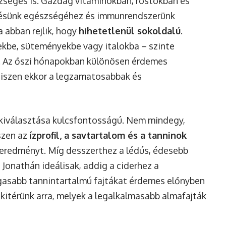
zséges is. Gazdag vitaminokban, rostokban és
tésünk egészségéhez és
immunrendszerünk
a abban rejlik, hogy
hihetetlenül sokoldalú
.
lekbe, süteményekbe vagy italokba – szinte
. Az
őszi hónapokban
különösen érdemes
 hiszen ekkor a legzamatosabbak és
k kiválasztása kulcsfontosságú. Nem mindegy,
iszen az
ízprofil, a savtartalom és a tanninok
eredményt. Míg desszerthez a lédús, édesebb
 Jonathán ideálisak, addig a ciderhez a
gasabb tannintartalmú fajtákat érdemes előnyben
 kitérünk arra, melyek a legalkalmasabb almafajták