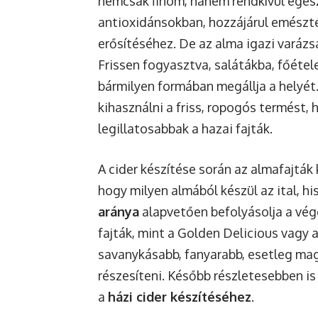
nemcsak finom, hanem rendkívül egés
antioxidánsokban, hozzájárul emész
erősítéséhez
. De az alma igazi varázs
Frissen fogyasztva, salátákba, főéte
bármilyen formában megállja a helyét
kihasználni a friss, ropogós termést,
legillatosabbak a hazai fajták.
A cider készítése során az almafajtá
hogy milyen almából készül az ital, h
aránya
alapvetően befolyásolja a vég
fajták, mint a Golden Delicious vagy a
savanykásabb, fanyarabb, esetleg ma
részesíteni. Később részletesebben is
a
házi cider készítéséhez
.