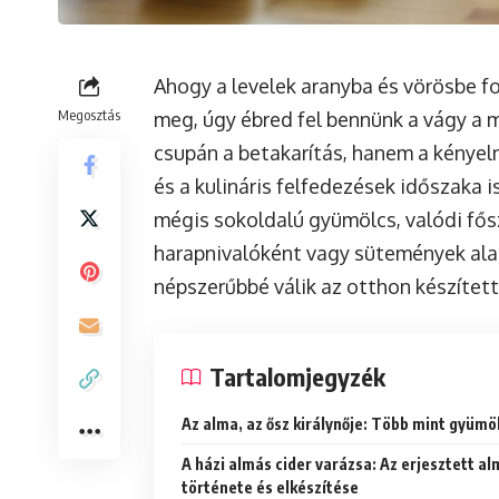
Ahogy a levelek aranyba és vörösbe for
Megosztás
meg, úgy ébred fel bennünk a vágy a m
csupán a betakarítás, hanem a kényelm
és a kulináris felfedezések időszaka i
mégis sokoldalú gyümölcs, valódi fős
harapnivalóként vagy sütemények ala
népszerűbbé válik az otthon készített
Tartalomjegyzék
Az alma, az ősz királynője: Több mint gyümö
A házi almás cider varázsa: Az erjesztett al
története és elkészítése