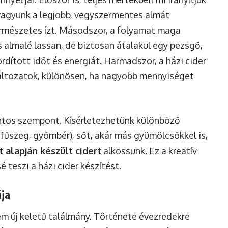
agyunk a legjobb, vegyszermentes almát
természetes ízt. Másodszor, a folyamat maga
iss almalé lassan, de biztosan átalakul egy pezsgő,
ordított időt és energiát. Harmadszor, a házi cider
változatok, különösen, ha nagyobb mennyiséget
ontos szempont. Kísérletezhetünk különböző
egfűszeg, gyömbér), sőt, akár más gyümölcsökkel is,
t alapján készült cidert
alkossunk. Ez a kreatív
 teszi a házi cider készítést.
ája
nem új keletű találmány. Története évezredekre