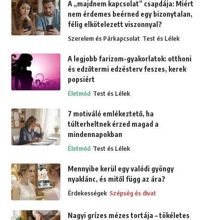
A „majdnem kapcsolat” csapdája: Miért
nem érdemes beérned egy bizonytalan,
félig elkötelezett viszonnyal?
Szerelem és Párkapcsolat
Test és Lélek
A legjobb farizom-gyakorlatok: otthoni
és edzőtermi edzésterv feszes, kerek
popsiért
Életmód
Test és Lélek
7 motiváló emlékeztető, ha
túlterheltnek érzed magad a
mindennapokban
Életmód
Test és Lélek
Mennyibe kerül egy valódi gyöngy
nyaklánc, és mitől függ az ára?
Érdekességek
Szépség és divat
Nagyi grízes mézes tortája – tökéletes