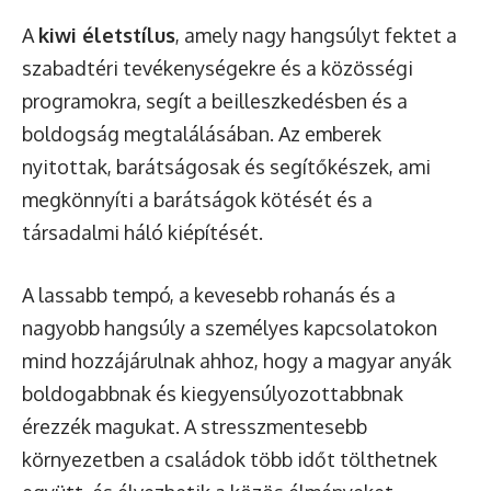
A
kiwi életstílus
, amely nagy hangsúlyt fektet a
szabadtéri tevékenységekre és a közösségi
programokra, segít a beilleszkedésben és a
boldogság megtalálásában. Az emberek
nyitottak, barátságosak és segítőkészek, ami
megkönnyíti a barátságok kötését és a
társadalmi háló kiépítését.
A lassabb tempó, a kevesebb rohanás és a
nagyobb hangsúly a személyes kapcsolatokon
mind hozzájárulnak ahhoz, hogy a magyar anyák
boldogabbnak és kiegyensúlyozottabbnak
érezzék magukat. A stresszmentesebb
környezetben a családok több időt tölthetnek