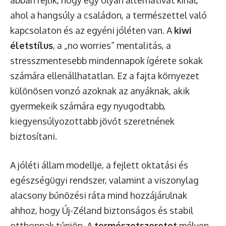
ahol a hangsúly a családon, a természettel való
kapcsolaton és az egyéni jóléten van. A
kiwi
életstílus
, a „no worries” mentalitás, a
stresszmentesebb mindennapok ígérete sokak
számára ellenállhatatlan. Ez a fajta környezet
különösen vonzó azoknak az anyáknak, akik
gyermekeik számára egy nyugodtabb,
kiegyensúlyozottabb jövőt szeretnének
biztosítani.
A jóléti állam modellje, a fejlett oktatási és
egészségügyi rendszer, valamint a viszonylag
alacsony bűnözési ráta mind hozzájárulnak
ahhoz, hogy Új-Zéland biztonságos és stabil
otthonnak tűnjön. A
természetszeretet
mélyen