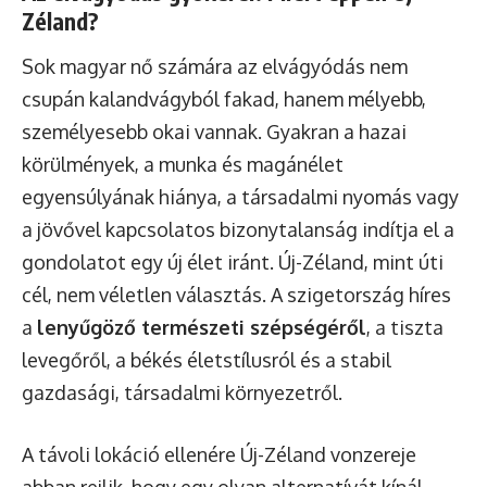
Zéland?
Sok magyar nő számára az elvágyódás nem
csupán kalandvágyból fakad, hanem mélyebb,
személyesebb okai vannak. Gyakran a hazai
körülmények, a munka és magánélet
egyensúlyának hiánya, a társadalmi nyomás vagy
a jövővel kapcsolatos bizonytalanság indítja el a
gondolatot egy új élet iránt. Új-Zéland, mint úti
cél, nem véletlen választás. A szigetország híres
a
lenyűgöző természeti szépségéről
, a tiszta
levegőről, a békés életstílusról és a stabil
gazdasági, társadalmi környezetről.
A távoli lokáció ellenére Új-Zéland vonzereje
abban rejlik, hogy egy olyan alternatívát kínál,