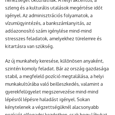
nehézséget okozhatnak. A helyi akcentus, a
szleng és a kulturális utalások megértése időt
igényel. Az adminisztrációs folyamatok, a
vízumügyintézés, a bankszámlanyitás, az
adóazonosító szám igénylése mind-mind
stresszes feladatok, amelyekhez türelemre és
kitartásra van szükség.
Az új munkahely keresése, különösen anyaként,
szintén komoly feladat. Bár az ország gazdasága
stabil, a megfelelő pozíció megtalálása, a helyi
munkakultúrába való beilleszkedés, valamint a
gyerekfelügyelet megszervezése mind-mind
lépésről lépésre haladást igényel. Sokan
kénytelenek a végzettségüknél alacsonyabb
pozíciót elfogadni kezdetben, csak hogy lábukat