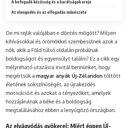
A befogadó közösség és a barátságok ereje
Az elengedés és az elfogadás művészete
De mi rejlik valójában e döntés mögött? Milyen
kihívásokkal és örömökkel szembesülnek azok a
nők, akik a Föld túlsó oldalán próbálnak
boldogságot és egyensúlyt találni? Ez a cikk egy
mélyreható utazásra invitál bennünket, hogy
megértsük a
magyar anyák Új-Zélandon
töltött
életének sokszínűségét, az újrakezdés
motivációit és azokat a tényezőket, amelyek
hozzájárulnak a béke és a boldogság
megtalálásához ebben a lenyűgöző országban.
Az elvágyódás gyökerei: Miért éppen Új-