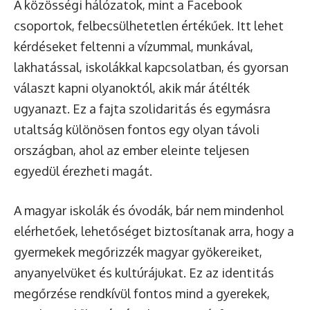
A közösségi hálózatok, mint a Facebook
csoportok, felbecsülhetetlen értékűek. Itt lehet
kérdéseket feltenni a vízummal, munkával,
lakhatással, iskolákkal kapcsolatban, és gyorsan
választ kapni olyanoktól, akik már átélték
ugyanazt. Ez a fajta szolidaritás és egymásra
utaltság különösen fontos egy olyan távoli
országban, ahol az ember eleinte teljesen
egyedül érezheti magát.
A magyar iskolák és óvodák, bár nem mindenhol
elérhetőek, lehetőséget biztosítanak arra, hogy a
gyermekek megőrizzék magyar gyökereiket,
anyanyelvüket és kultúrájukat. Ez az identitás
megőrzése rendkívül fontos mind a gyerekek,