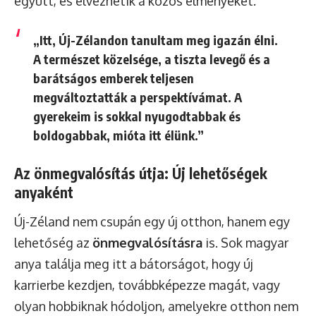
együtt, és élvezhetik a közös élményeket.
„Itt, Új-Zélandon tanultam meg igazán élni.
A természet közelsége, a tiszta levegő és a
barátságos emberek teljesen
megváltoztatták a perspektívámat. A
gyerekeim is sokkal nyugodtabbak és
boldogabbak, mióta itt élünk.”
Az önmegvalósítás útja: Új lehetőségek
anyaként
Új-Zéland nem csupán egy új otthon, hanem egy
lehetőség az
önmegvalósításra
is. Sok magyar
anya találja meg itt a bátorságot, hogy új
karrierbe kezdjen, továbbképezze magát, vagy
olyan hobbiknak hódoljon, amelyekre otthon nem