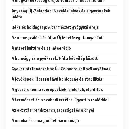
A magyar közösség ereje: Támasz a messzi földön
Anyaság Új-Zélandon: Nevelési elvek és a gyermekek
jóléte
Béke és boldogság: A természet gyógyító ereje
Az önmegvalósítás útja: Új lehetőségek anyaként
A maori kultúra és az integráció
A honvágy és a gyökerek: Híd a két világ között
Gyakorlati tanácsok az Új-Zélandra költöző anyáknak
A jövőképek: Hosszú távú boldogság és stabilitás
A gasztronómia szerepe: Ízek, emlékek, identitás
A természet és a szabadtéri élet: Együtt a családdal
Az oktatási rendszer sajátosságai és előnyei
A munka és a magánélet harmóniája