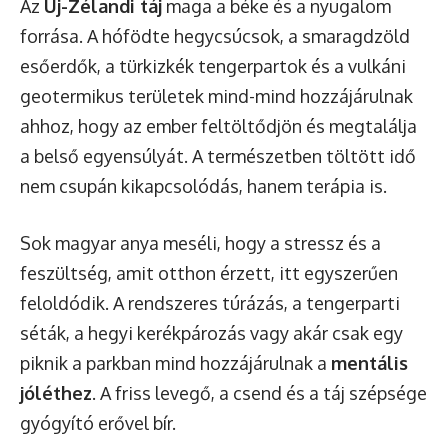
Az
Új-Zélandi táj
maga a béke és a nyugalom
forrása. A hófödte hegycsúcsok, a smaragdzöld
esőerdők, a türkizkék tengerpartok és a vulkáni
geotermikus területek mind-mind hozzájárulnak
ahhoz, hogy az ember feltöltődjön és megtalálja
a belső egyensúlyát. A természetben töltött idő
nem csupán kikapcsolódás, hanem terápia is.
Sok magyar anya meséli, hogy a stressz és a
feszültség, amit otthon érzett, itt egyszerűen
feloldódik. A rendszeres túrázás, a tengerparti
séták, a hegyi kerékpározás vagy akár csak egy
piknik a parkban mind hozzájárulnak a
mentális
jóléthez
. A friss levegő, a csend és a táj szépsége
gyógyító erővel bír.