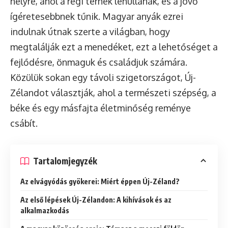
helyre, ahol a régi terhek lehullanak, és a jövő
ígéretesebbnek tűnik. Magyar anyák ezrei
indulnak útnak szerte a világban, hogy
megtalálják ezt a menedéket, ezt a lehetőséget a
fejlődésre, önmaguk és családjuk számára.
Közülük sokan egy távoli szigetországot, Új-
Zélandot választják, ahol a természeti szépség, a
béke és egy másfajta életminőség reménye
csábít.
Tartalomjegyzék
Az elvágyódás gyökerei: Miért éppen Új-Zéland?
Az első lépések Új-Zélandon: A kihívások és az
alkalmazkodás