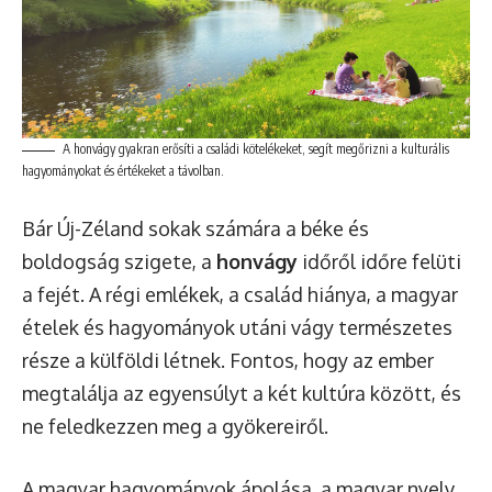
A honvágy gyakran erősíti a családi kötelékeket, segít megőrizni a kulturális
hagyományokat és értékeket a távolban.
Bár Új-Zéland sokak számára a béke és
boldogság szigete, a
honvágy
időről időre felüti
a fejét. A régi emlékek, a család hiánya, a magyar
ételek és hagyományok utáni vágy természetes
része a külföldi létnek. Fontos, hogy az ember
megtalálja az egyensúlyt a két kultúra között, és
ne feledkezzen meg a gyökereiről.
A magyar hagyományok ápolása, a magyar nyelv