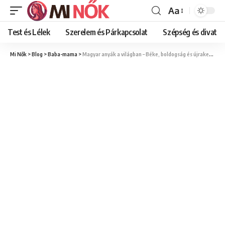
Aa
Font
Resizer
Test és Lélek
Szerelem és Párkapcsolat
Szépség és divat
Mi Nők
>
Blog
>
Baba-mama
>
Magyar anyák a világban – Béke, boldogság és újrakezdés Új-Zélandon