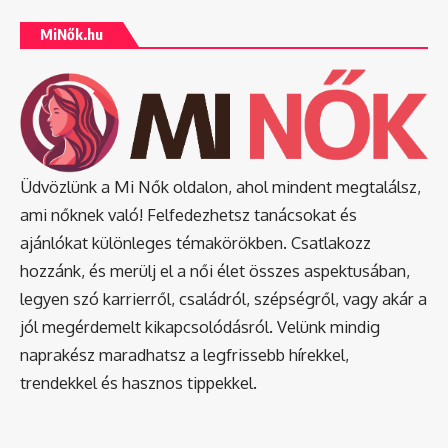
MiNők.hu
Üdvözlünk a Mi Nők oldalon, ahol mindent megtalálsz,
ami nőknek való! Felfedezhetsz tanácsokat és
ajánlókat különleges témakörökben. Csatlakozz
hozzánk, és merülj el a női élet összes aspektusában,
legyen szó karrierről, családról, szépségről, vagy akár a
jól megérdemelt kikapcsolódásról. Velünk mindig
naprakész maradhatsz a legfrissebb hírekkel,
trendekkel és hasznos tippekkel.