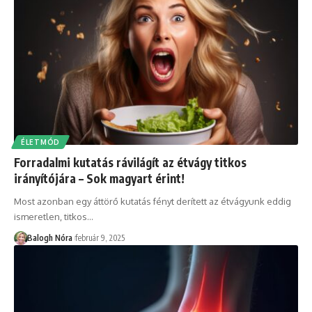
ÉLETMÓD
Forradalmi kutatás rávilágít az étvágy titkos
irányítójára – Sok magyart érint!
Most azonban egy áttörő kutatás fényt derített az étvágyunk eddig
ismeretlen, titkos
…
Balogh Nóra
február 9, 2025