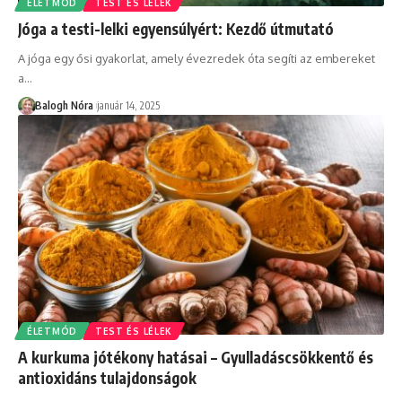
ÉLETMÓD
TEST ÉS LÉLEK
Jóga a testi-lelki egyensúlyért: Kezdő útmutató
A jóga egy ősi gyakorlat, amely évezredek óta segíti az embereket
a
…
Balogh Nóra
január 14, 2025
ÉLETMÓD
TEST ÉS LÉLEK
A kurkuma jótékony hatásai – Gyulladáscsökkentő és
antioxidáns tulajdonságok