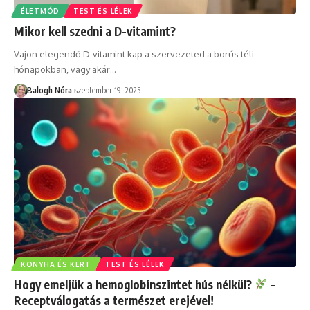
ÉLETMÓD
TEST ÉS LÉLEK
Mikor kell szedni a D-vitamint?
Vajon elegendő D-vitamint kap a szervezeted a borús téli
hónapokban, vagy akár
…
Balogh Nóra
szeptember 19, 2025
KONYHA ÉS KERT
TEST ÉS LÉLEK
Hogy emeljük a hemoglobinszintet hús nélkül?
–
Receptválogatás a természet erejével!