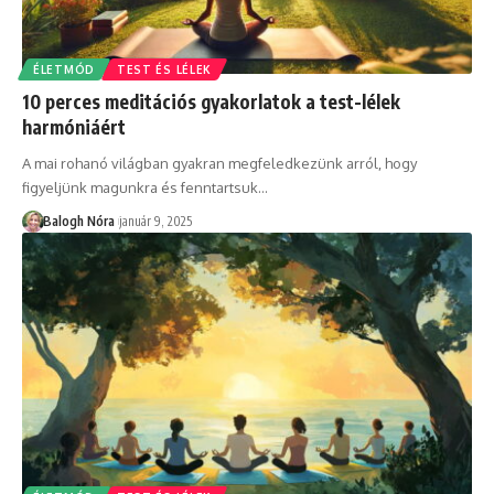
ÉLETMÓD
TEST ÉS LÉLEK
10 perces meditációs gyakorlatok a test-lélek
harmóniáért
A mai rohanó világban gyakran megfeledkezünk arról, hogy
figyeljünk magunkra és fenntartsuk
…
Balogh Nóra
január 9, 2025