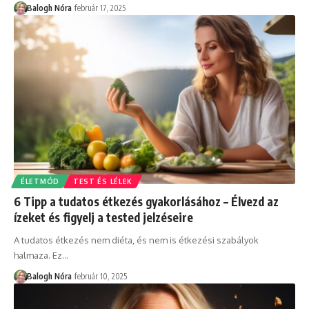
Balogh Nóra
február 17, 2025
ÉLETMÓD
TEST ÉS LÉLEK
6 Tipp a tudatos étkezés gyakorlásához – Élvezd az
ízeket és figyelj a tested jelzéseire
A tudatos étkezés nem diéta, és nem is étkezési szabályok
halmaza. Ez
…
Balogh Nóra
február 10, 2025