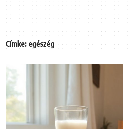
Címke:
egészég