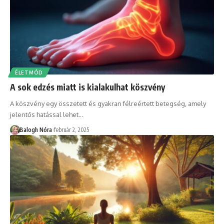
ÉLETMÓD
A sok edzés miatt is kialakulhat köszvény
A köszvény egy összetett és gyakran félreértett betegség, amely
jelentős hatással lehet
…
Balogh Nóra
február 2, 2025