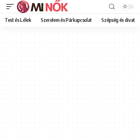
Test és Lélek
Szerelem és Párkapcsolat
Szépség és divat