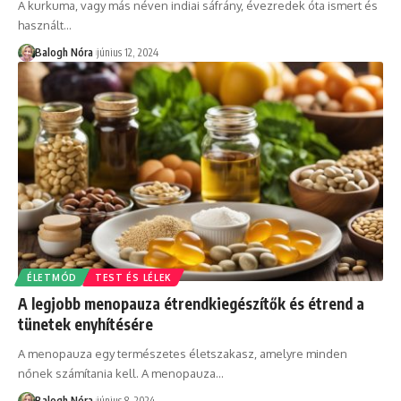
A kurkuma, vagy más néven indiai sáfrány, évezredek óta ismert és
használt
…
Balogh Nóra
június 12, 2024
ÉLETMÓD
TEST ÉS LÉLEK
A legjobb menopauza étrendkiegészítők és étrend a
tünetek enyhítésére
A menopauza egy természetes életszakasz, amelyre minden
nőnek számítania kell. A menopauza
…
Balogh Nóra
június 8, 2024