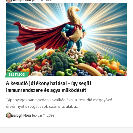
ÉLETMÓD
A kesudió jótékony hatásai – így segíti
immunrendszere és agya működését
Tápanyagokban gazdag kavalkádjával a kesudió meggyőző
érvénnyel szolgál azok számára, akik a
…
Balogh Nóra
február 11, 2024