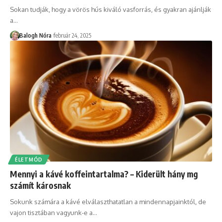
Sokan tudják, hogy a vörös hús kiváló vasforrás, és gyakran ajánlják
a
…
Balogh Nóra
február 24, 2025
ÉLETMÓD
Mennyi a kávé koffeintartalma? – Kiderült hány mg
számít károsnak
Sokunk számára a kávé elválaszthatatlan a mindennapjainktól, de
vajon tisztában vagyunk-e a
…