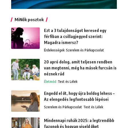
MiNők posztok
Ezt a 3 tulajdonságot keresed egy
férfiban a csillagjegyed szerint:
Magadra ismersz?
Érdekességek
Szerelem és Párkapcsolat
20 apró dolog, amit teljesen rendben
van megtenni, még ha mások furcsán is
néznek rád
Életmód
Test és Lélek
Engedd el őt, hogy újra boldog lehess –
Az elengedés legfontosabb lépései
Szerelem és Párkapcsolat
Test és Lélek
Mindennapi ruhák 2025: a legtrendibb
fazonok és hogyan viseld őket