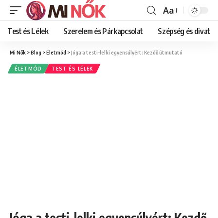
Aa
Font
Resizer
Test és Lélek
Szerelem és Párkapcsolat
Szépség és divat
Mi Nők
>
Blog
>
Életmód
>
Jóga a testi-lelki egyensúlyért: Kezdő útmutató
ÉLETMÓD
TEST ÉS LÉLEK
Jóga a testi-lelki egyensúlyért: Kezdő