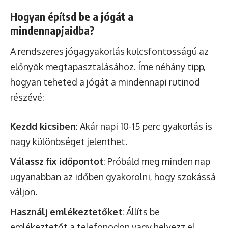
Hogyan építsd be a jógát a
mindennapjaidba?
A rendszeres jógagyakorlás kulcsfontosságú az
előnyök megtapasztalásához. Íme néhány tipp,
hogyan teheted a jógát a mindennapi rutinod
részévé:
Kezdd kicsiben
: Akár napi 10-15 perc gyakorlás is
nagy különbséget jelenthet.
Válassz fix időpontot
: Próbáld meg minden nap
ugyanabban az időben gyakorolni, hogy szokássá
váljon.
Használj emlékeztetőket
: Állíts be
emlékeztetőt a telefonodon vagy helyezz el