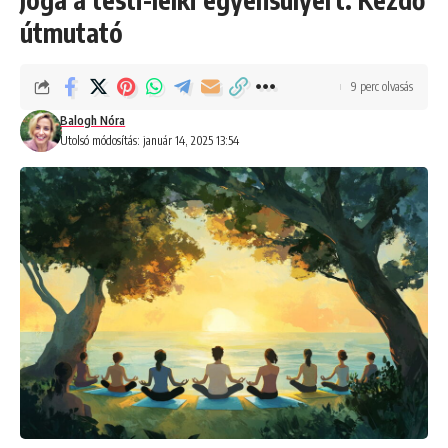
útmutató
9 perc olvasás
Balogh Nóra
Utolsó módosítás: január 14, 2025 13:54