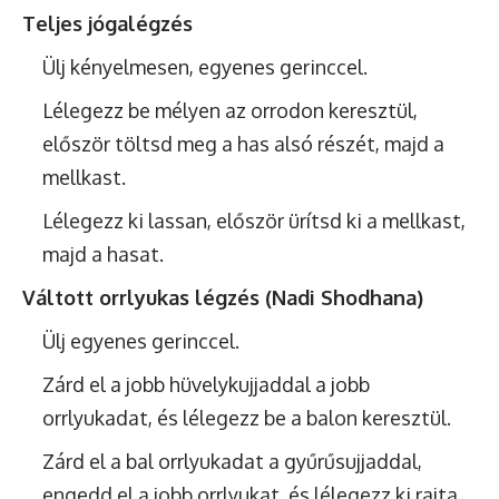
Teljes jógalégzés
Ülj kényelmesen, egyenes gerinccel.
Lélegezz be mélyen az orrodon keresztül,
először töltsd meg a has alsó részét, majd a
mellkast.
Lélegezz ki lassan, először ürítsd ki a mellkast,
majd a hasat.
Váltott orrlyukas légzés (Nadi Shodhana)
Ülj egyenes gerinccel.
Zárd el a jobb hüvelykujjaddal a jobb
orrlyukadat, és lélegezz be a balon keresztül.
Zárd el a bal orrlyukadat a gyűrűsujjaddal,
engedd el a jobb orrlyukat, és lélegezz ki rajta