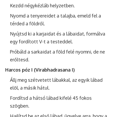
Kezdd négykézláb helyzetben.
Nyomd a tenyereidet a talajba, emeld fel a
térded a földről.
Nyújtsd ki a karjaidat és a lábaidat, formálva
egy fordított V-t a testeddel.
Próbáld a sarkaidat a föld felé nyomni, de ne
erőltesd.
Harcos póz I (Virabhadrasana I)
Állj meg szétvetett lábakkal, az egyik lábad
elöl, a másik hátul.
Fordítsd a hátsó lábad kifelé 45 fokos
szögben.
Hajlítsd be az első lábad, ügyelve arra, hogy a