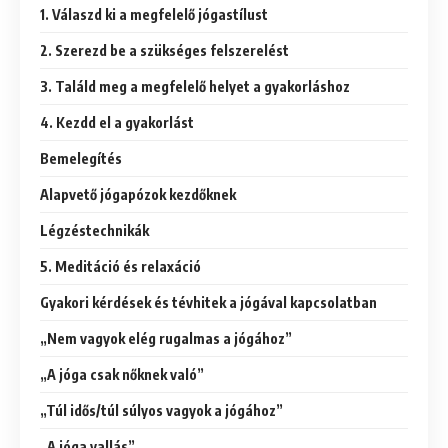
1. Válaszd ki a megfelelő jógastílust
2. Szerezd be a szükséges felszerelést
3. Találd meg a megfelelő helyet a gyakorláshoz
4. Kezdd el a gyakorlást
Bemelegítés
Alapvető jógapózok kezdőknek
Légzéstechnikák
5. Meditáció és relaxáció
Gyakori kérdések és tévhitek a jógával kapcsolatban
„Nem vagyok elég rugalmas a jógához”
„A jóga csak nőknek való”
„Túl idős/túl súlyos vagyok a jógához”
„A jóga vallás”