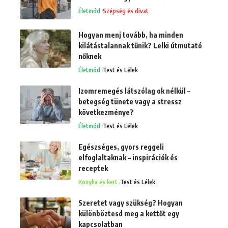
Életmód
Szépség és divat
Hogyan menj tovább, ha minden
kilátástalannak tűnik? Lelki útmutató
nőknek
Életmód
Test és Lélek
Izomremegés látszólag ok nélkül –
betegség tünete vagy a stressz
következménye?
Életmód
Test és Lélek
Egészséges, gyors reggeli
elfoglaltaknak – inspirációk és
receptek
Konyha és kert
Test és Lélek
Szeretet vagy szükség? Hogyan
különböztesd meg a kettőt egy
kapcsolatban