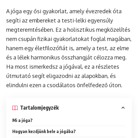
A jóga egy ősi gyakorlat, amely évezredek óta
segíti az embereket a testi-lelki egyensúly
megteremtésében. Ez a holisztikus megközelítés
nem csupán fizikai gyakorlatokat foglal magában,
hanem egy életfilozófiát is, amely a test, az elme
és a lélek harmonikus összhangját célozza meg.
Ha most ismerkedsz a jógával, ez a részletes
útmutató segít eligazodni az alapokban, és
elindulni ezen a csodálatos önfelfedező úton.
Tartalomjegyzék
Mi a jóga?
Hogyan kezdjünk bele a jógába?