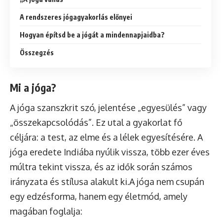
A rendszeres jógagyakorlás előnyei
Hogyan építsd be a jógát a mindennapjaidba?
Összegzés
Mi a jóga?
A jóga szanszkrit szó, jelentése „egyesülés” vagy
„összekapcsolódás”. Ez utal a gyakorlat fő
céljára: a test, az elme és a lélek egyesítésére. A
jóga eredete Indiába nyúlik vissza, több ezer éves
múltra tekint vissza, és az idők során számos
irányzata és stílusa alakult ki.A jóga nem csupán
egy edzésforma, hanem egy életmód, amely
magában foglalja: