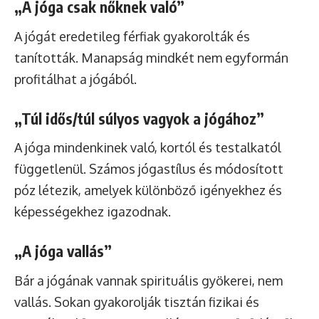
„A jóga csak nőknek való”
A jógát eredetileg férfiak gyakorolták és
tanították. Manapság mindkét nem egyformán
profitálhat a jógából.
„Túl idős/túl súlyos vagyok a jógához”
A jóga mindenkinek való, kortól és testalkatól
függetlenül. Számos jógastílus és módosított
póz létezik, amelyek különböző igényekhez és
képességekhez igazodnak.
„A jóga vallás”
Bár a jógának vannak spirituális gyökerei, nem
vallás. Sokan gyakorolják tisztán fizikai és