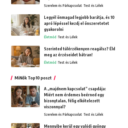
Szerelem és Párkapcsolat
Test és Lélek
Legyél önmagad legjobb barátja, és 10
apró lépéssel kezdj el önszeretetet
gyakorolni
Életmód
Test és Lélek
Szerinted túlérzékenyen reagálsz? Éld
meg az érzéseidet bátran!
Életmód
Test és Lélek
MiNők Top10 poszt
A „majdnem kapcsolat” csapdája:
Miért nem érdemes beérned egy
bizonytalan, félig elkötelezett
viszonnyal?
Szerelem és Párkapcsolat
Test és Lélek
Mennyibe kerül egy valódi gyöngy