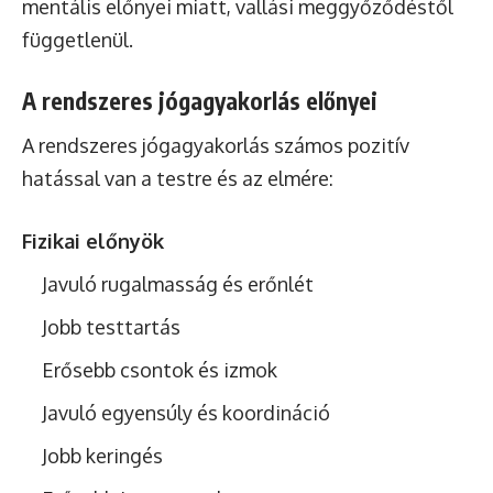
mentális előnyei miatt, vallási meggyőződéstől
függetlenül.
A rendszeres jógagyakorlás előnyei
A rendszeres jógagyakorlás számos pozitív
hatással van a testre és az elmére:
Fizikai előnyök
Javuló rugalmasság és erőnlét
Jobb testtartás
Erősebb csontok és izmok
Javuló egyensúly és koordináció
Jobb keringés