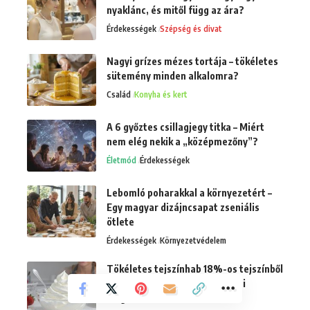
nyaklánc, és mitől függ az ára?
Érdekességek
Szépség és divat
Nagyi grízes mézes tortája – tökéletes
sütemény minden alkalomra?
Család
Konyha és kert
A 6 győztes csillagjegy titka – Miért
nem elég nekik a „középmezőny”?
Életmód
Érdekességek
Lebomló poharakkal a környezetért –
Egy magyar dizájncsapat zseniális
ötlete
Érdekességek
Környezetvédelem
Tökéletes tejszínhab 18%-os tejszínből
– hűtési trükkök és stabilizálási
megoldások