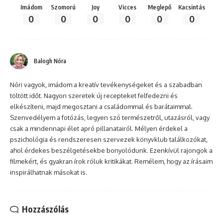
Imádom
Szomorú
Joy
Vicces
Meglepő
Kacsintás
0
0
0
0
0
0
Balogh Nóra
Nóri vagyok, imádom a kreatív tevékenységeket és a szabadban
töltött időt. Nagyon szeretek új recepteket felfedezni és
elkészíteni, majd megosztani a családommal és barátaimmal.
Szenvedélyem a fotózás, legyen szó természetről, utazásról, vagy
csak a mindennapi élet apró pillanatairól. Mélyen érdekel a
pszichológia és rendszeresen szervezek könyvklub találkozókat,
ahol érdekes beszélgetésekbe bonyolódunk. Ezenkívül rajongok a
filmekért, és gyakran írok róluk kritikákat. Remélem, hogy az írásaim
inspirálhatnak másokat is.
Hozzászólás