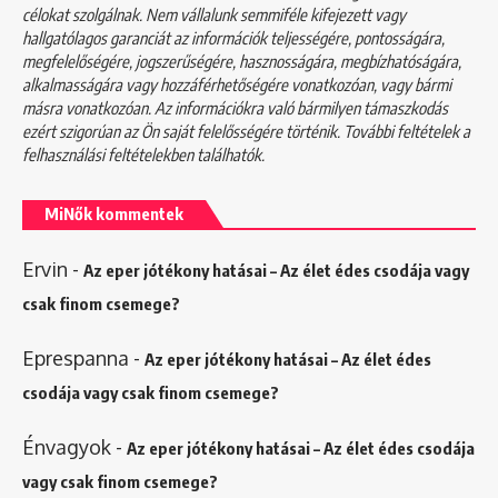
célokat szolgálnak. Nem vállalunk semmiféle kifejezett vagy
hallgatólagos garanciát az információk teljességére, pontosságára,
megfelelőségére, jogszerűségére, hasznosságára, megbízhatóságára,
alkalmasságára vagy hozzáférhetőségére vonatkozóan, vagy bármi
másra vonatkozóan. Az információkra való bármilyen támaszkodás
ezért szigorúan az Ön saját felelősségére történik. További feltételek a
felhasználási feltételekben
találhatók.
MiNők kommentek
Ervin
-
Az eper jótékony hatásai – Az élet édes csodája vagy
csak finom csemege?
Eprespanna
-
Az eper jótékony hatásai – Az élet édes
csodája vagy csak finom csemege?
Énvagyok
-
Az eper jótékony hatásai – Az élet édes csodája
vagy csak finom csemege?