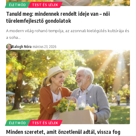
ÉLETMÓD
TEST ÉS LÉLEK
Tanuld meg: mindennek rendelt ideje van – női
türelemfejlesztő gondolatok
A modern világ rohanó tempója, az azonnali kielégülés kultúrája és
a soha
…
Balogh Nóra
március 23, 2026
ÉLETMÓD
TEST ÉS LÉLEK
Minden szeretet, amit önzetlenül adtál, vissza fog