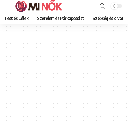
Test és Lélek
Szerelem és Párkapcsolat
Szépség és divat