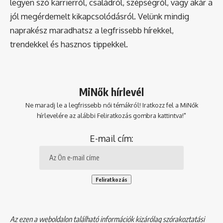
legyen szó karrierről, családról, szépségről, vagy akár a
jól megérdemelt kikapcsolódásról. Velünk mindig
naprakész maradhatsz a legfrissebb hírekkel,
trendekkel és hasznos tippekkel.
MiNők hírlevél
Ne maradj le a legfrissebb női témákról! Iratkozz fel a MiNők
hírlevelére az alábbi Feliratkozás gombra kattintva!"
E-mail cím:
Az ezen a weboldalon található információk kizárólag szórakoztatási