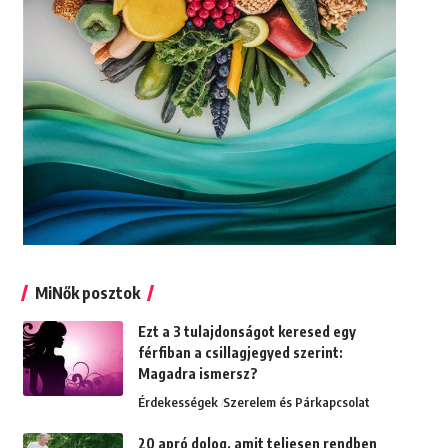
MiNők posztok
Ezt a 3 tulajdonságot keresed egy
férfiban a csillagjegyed szerint:
Magadra ismersz?
Érdekességek
Szerelem és Párkapcsolat
20 apró dolog, amit teljesen rendben