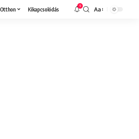
9
Otthon
Kikapcsolódás
Aa
Font
Resizer