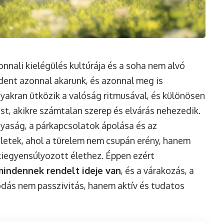
nnali kielégülés kultúrája és a soha nem alvó
ndent azonnal akarunk, és azonnal meg is
yakran ütközik a valóság ritmusával, és különösen
st, akikre számtalan szerep és elvárás nehezedik.
anyaság, a párkapcsolatok ápolása és az
letek, ahol a türelem nem csupán erény, hanem
iegyensúlyozott élethez. Éppen ezért
mindennek rendelt ideje van
, és a várakozás, a
ódás nem passzivitás, hanem aktív és tudatos