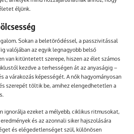
letet éljünk.
bölcsesség
ogalom. Sokan a beletörődéssel, a passzivitással
ig valójában az egyik legnagyobb belső
n van kitüntetett szerepe, hiszen az élet számos
iklustól kezdve a terhességen át az anyaságig –
s a várakozás képességét. A nők hagyományosan
és szerepét töltik be, amihez elengedhetetlen a
s.
ignorálja ezeket a mélyebb, ciklikus ritmusokat,
s eredmények és az azonnali siker hajszolására
éget és elégedetlenséget szül, különösen