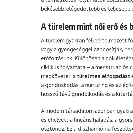
békésebb, elégedettebb és teljesebb é
A türelem mint női erő és 
A türelem gyakran félreértelmezett f
vagy a gyengeséggel azonosítják, ped
erőforrásunk. Különösen a nők életébe
ciklikus folyamata – a menstruációs c
megköveteli a
türelmes elfogadást
é
a gondoskodás, a nurturing és az épít
hosszú távú gondolkodás és a kitartá
A modern társadalom azonban gyakran 
és ehelyett a lineáris haladás, a gyor
ösztönöz. Ez a diszharmónia feszülts