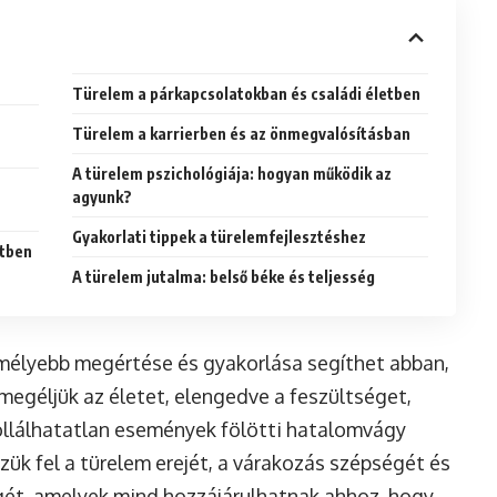
Türelem a párkapcsolatokban és családi életben
Türelem a karrierben és az önmegvalósításban
A türelem pszichológiája: hogyan működik az
agyunk?
Gyakorlati tippek a türelemfejlesztéshez
etben
A türelem jutalma: belső béke és teljesség
élyebb megértése és gyakorlása segíthet abban,
megéljük az életet, elengedve a feszültséget,
ollálhatatlan események fölötti hatalomvágy
ezzük fel a türelem erejét, a várakozás szépségét és
ét, amelyek mind hozzájárulhatnak ahhoz, hogy