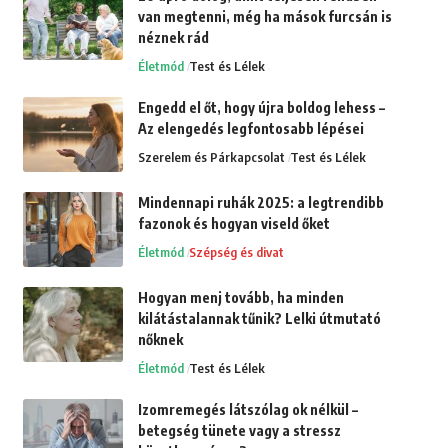
van megtenni, még ha mások furcsán is
néznek rád
Életmód
Test és Lélek
Engedd el őt, hogy újra boldog lehess –
Az elengedés legfontosabb lépései
Szerelem és Párkapcsolat
Test és Lélek
Mindennapi ruhák 2025: a legtrendibb
fazonok és hogyan viseld őket
Életmód
Szépség és divat
Hogyan menj tovább, ha minden
kilátástalannak tűnik? Lelki útmutató
nőknek
Életmód
Test és Lélek
Izomremegés látszólag ok nélkül –
betegség tünete vagy a stressz