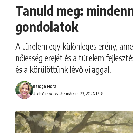
Tanuld meg: mindenne
gondolatok
A türelem egy különleges erény, am
nőiesség erejét és a türelem fejles
és a körülöttünk lévő világgal.
Balogh Nóra
Utolsó módosítás: március 23, 2026 17:33