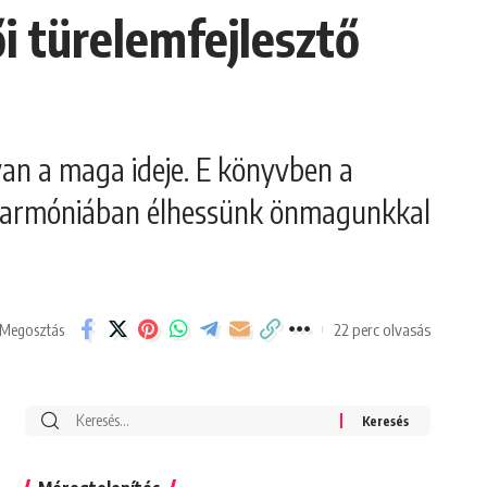
i türelemfejlesztő
an a maga ideje. E könyvben a
gy harmóniában élhessünk önmagunkkal
22 perc olvasás
Megosztás
Search
for: