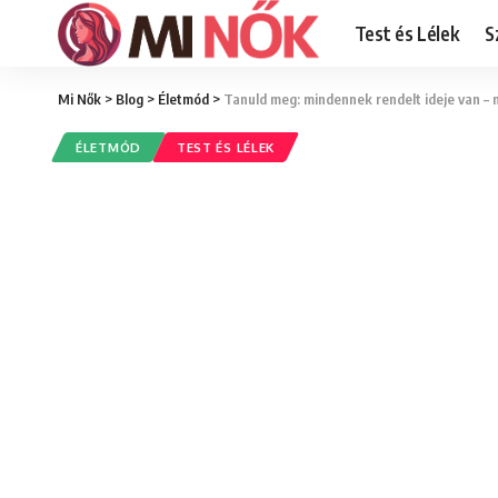
Test és Lélek
S
Mi Nők
>
Blog
>
Életmód
>
Tanuld meg: mindennek rendelt ideje van – 
ÉLETMÓD
TEST ÉS LÉLEK