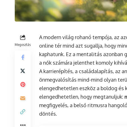
A modern világ rohanó tempója, az azo
Megosztás
online tér mind azt sugallja, hogy mi
kaphatunk. Ez a mentalitás azonban g
a nők számára jelenthet komoly kihívá
A karrierépítés, a családalapítás, az 
önmegvalósítás mind-mind olyan terü
elengedhetetlen eszköz a boldog és k
elengedhetetlen, hogy megtanuljuk:
megfigyelés, a belső ritmusra hangol
döntés.