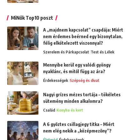
MiNők Top10 poszt
A „majdnem kapcsolat” csapdája: Miért
nem érdemes beérned egy bizonytalan,
félig elkötelezett viszonnyal?
Szerelem és Párkapcsolat
Test és Lélek
Mennyibe kerül egy valódi gyöngy
nyaklánc, és mitől függ az ára?
Érdekességek
Szépség és divat
Nagyi grízes mézes tortája – tökéletes
sütemény minden alkalomra?
Család
Konyha és kert
A 6 győztes csillagjegy titka – Miért
nem elég nekik a „középmezőny”?
Életmód
Érdekességek