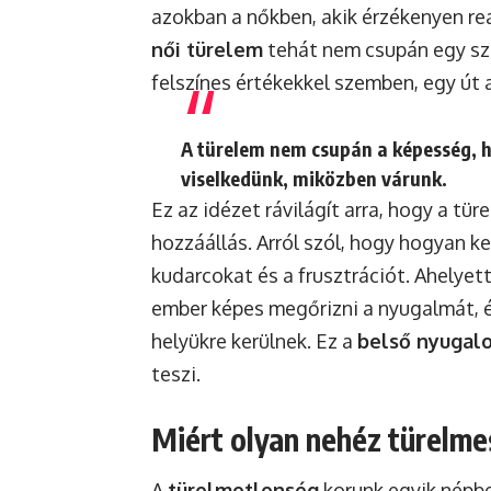
azokban a nőkben, akik érzékenyen rea
női türelem
tehát nem csupán egy sze
felszínes értékekkel szemben, egy út 
A türelem nem csupán a képesség, 
viselkedünk, miközben várunk.
Ez az idézet rávilágít arra, hogy a tü
hozzáállás. Arról szól, hogy hogyan k
kudarcokat és a frusztrációt. Ahelyet
ember képes megőrizni a nyugalmát, é
helyükre kerülnek. Ez a
belső nyugal
teszi.
Miért olyan nehéz türelme
A
türelmetlenség
korunk egyik népb