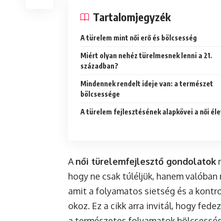
Tartalomjegyzék
A türelem mint női erő és bölcsesség
Miért olyan nehéz türelmesnek lenni a 21.
században?
Mindennek rendelt ideje van: a természet
bölcsessége
A türelem fejlesztésének alapkövei a női él
A
női türelemfejlesztő gondolatok
m
hogy ne csak túléljük, hanem valóban 
amit a folyamatos sietség és a kontr
okoz. Ez a cikk arra invitál, hogy fed
a természetes folyamatok bölcsesség