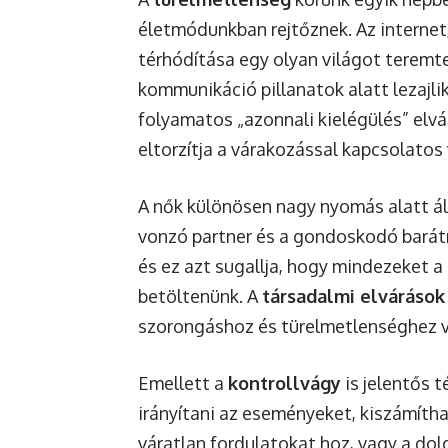
életmódunkban rejtőznek. Az internet
térhódítása egy olyan világot teremte
kommunikáció pillanatok alatt lezajli
folyamatos „azonnali kielégülés” elvá
eltorzítja a várakozással kapcsolatos
A nők különösen nagy nyomás alatt álln
vonzó partner és a gondoskodó barátn
és ez azt sugallja, hogy mindezeket a 
betöltenünk. A
társadalmi elvárások
szorongáshoz és türelmetlenséghez v
Emellett a
kontrollvágy
is jelentős 
irányítani az eseményeket, kiszámítha
váratlan fordulatokat hoz, vagy a dolg