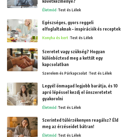
következménye?
Életmód
Test és Lélek
Egészséges, gyors reggeli
elfoglaltaknak – inspirációk és receptek
Konyha és kert
Test és Lélek
Szeretet vagy szükség? Hogyan
különböztesd meg a kettőt egy
kapcsolatban
Szerelem és Párkapcsolat
Test és Lélek
Legyél önmagad legjobb barátja, és 10
apró lépéssel kezdj el önszeretetet
gyakorolni
Életmód
Test és Lélek
Szerinted túlérzékenyen reagálsz? Éld
meg az érzéseidet bátran!
Életmód
Test és Lélek