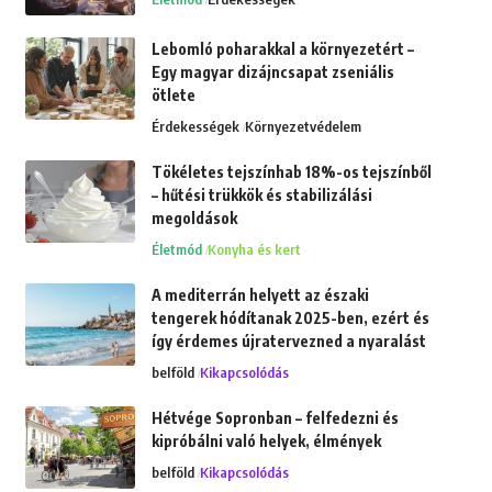
Lebomló poharakkal a környezetért –
Egy magyar dizájncsapat zseniális
ötlete
Érdekességek
Környezetvédelem
Tökéletes tejszínhab 18%-os tejszínből
– hűtési trükkök és stabilizálási
megoldások
Életmód
Konyha és kert
A mediterrán helyett az északi
tengerek hódítanak 2025-ben, ezért és
így érdemes újratervezned a nyaralást
belföld
Kikapcsolódás
Hétvége Sopronban – felfedezni és
kipróbálni való helyek, élmények
belföld
Kikapcsolódás