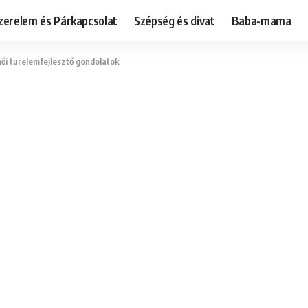
zerelem és Párkapcsolat
Szépség és divat
Baba-mama
női türelemfejlesztő gondolatok