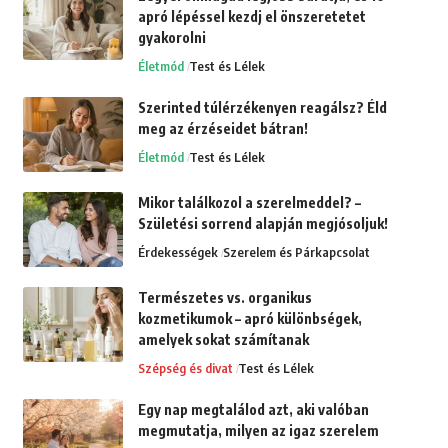
apró lépéssel kezdj el önszeretetet
gyakorolni
Életmód
Test és Lélek
Szerinted túlérzékenyen reagálsz? Éld
meg az érzéseidet bátran!
Életmód
Test és Lélek
Mikor találkozol a szerelmeddel? –
Születési sorrend alapján megjósoljuk!
Érdekességek
Szerelem és Párkapcsolat
Természetes vs. organikus
kozmetikumok – apró különbségek,
amelyek sokat számítanak
Szépség és divat
Test és Lélek
Egy nap megtalálod azt, aki valóban
megmutatja, milyen az igaz szerelem