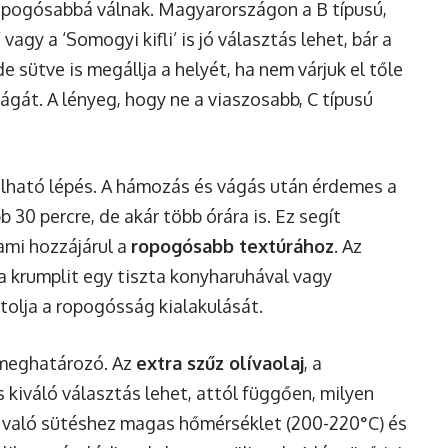
ropogósabbá válnak. Magyarországon a B típusú,
vagy a ‘Somogyi kifli’ is jó választás lehet, bár a
de sütve is megállja a helyét, ha nem várjuk el tőle
gát. A lényeg, hogy ne a viaszosabb, C típusú
olható lépés. A hámozás és vágás után érdemes a
 30 percre, de akár több órára is. Ez segít
 ami hozzájárul a
ropogósabb textúrához
. Az
a krumplit egy tiszta konyharuhával vagy
tolja a ropogósság kialakulását.
s meghatározó. Az
extra szűz olívaolaj
, a
s kiváló választás lehet, attól függően, milyen
en való sütéshez magas hőmérséklet (200-220°C) és