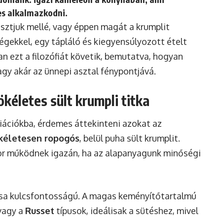
es alkalmazkodni.
asztjuk mellé, vagy éppen magát a krumplit
égekkel, egy tápláló és kiegyensúlyozott ételt
n ezt a filozófiát követik, bemutatva, hogyan
agy akár az ünnepi asztal fénypontjává.
ökéletes sült krumpli titka
iációkba, érdemes áttekinteni azokat az
kéletesen ropogós
, belül puha sült krumplit.
kor működnek igazán, ha az alapanyagunk minőségi
ása kulcsfontosságú. A magas keményítőtartalmú
vagy a
Russet
típusok, ideálisak a sütéshez, mivel