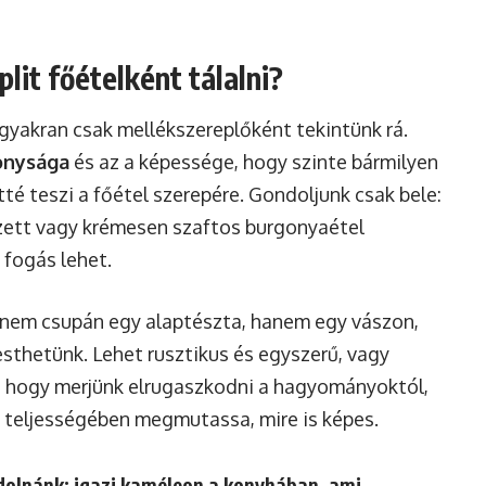
lit főételként tálalni?
e gyakran csak mellékszereplőként tekintünk rá.
onysága
és az a képessége, hogy szinte bármilyen
ltté teszi a főétel szerepére. Gondoljunk csak bele:
ezett vagy krémesen szaftos burgonyaétel
 fogás lehet.
 nem csupán egy alaptészta, hanem egy vászon,
festhetünk. Lehet rusztikus és egyszerű, vagy
g, hogy merjünk elrugaszkodni a hagyományoktól,
teljességében megmutassa, mire is képes.
ndolnánk: igazi kaméleon a konyhában, ami