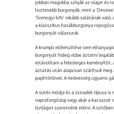
jobban magukba szívják az olajat és 
lisztesebb burgonyák, mint a ‘Desiree’ 
‘Somogyi kifli’ inkább salátának való, 
a klasszikus hasábburgonya ropogóssá
burgonyát válasszuk.
A krumpli előkészítése sem elhanyag
burgonyát hideg vízbe áztatni legalább
eltávolítani a felesleges keményítőt,
áztatás után alaposan szárítsuk meg 
papírtörlővel. A nedvesség ugyanis gá
A sütés módja és a zsiradék típusa i
napraforgóolaj vagy akár a kacsazsír i
ízvilágot szeretnénk elérni. A sütőb