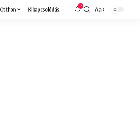
9
Otthon
Kikapcsolódás
Aa
Font
Resizer