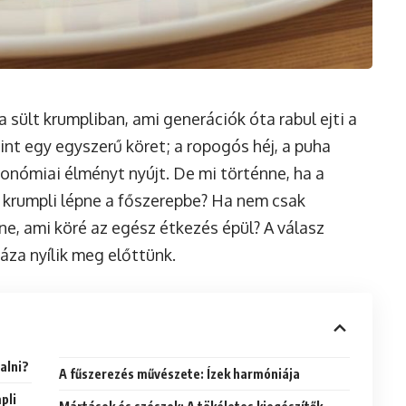
a sült krumpliban, ami generációk óta rabul ejti a
int egy egyszerű köret; a ropogós héj, a puha
ronómiai élményt nyújt. De mi történne, ha a
t krumpli lépne a főszerepbe? Ha nem csak
e, ami köré az egész étkezés épül? A válasz
áza nyílik meg előttünk.
alni?
A fűszerezés művészete: Ízek harmóniája
pli