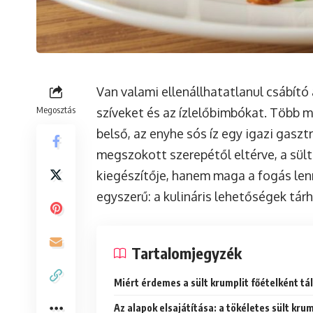
Van valami ellenállhatatlanul csábító 
Megosztás
szíveket és az ízlelőbimbókat. Több m
belső, az enyhe sós íz egy igazi gaszt
megszokott szerepétől eltérve, a sül
kiegészítője, hanem maga a fogás lenn
egyszerű: a kulináris lehetőségek tárh
Tartalomjegyzék
Miért érdemes a sült krumplit főételként tál
Az alapok elsajátítása: a tökéletes sült krum