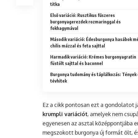
titka
Első variáció: Rusztikus fűszeres
burgonyagerezdek rozmaringgal és
fokhagymával
Második variáció: Édesburgonya hasábok m
chilis mázzal és feta sajttal
Harmadik variáció: Krémes burgonyagratin
füstölt sajttal és baconnel
Burgonya tudomány és táplálkozás: Tények 
tévhitek
Ez a cikk pontosan ezt a gondolatot j
krumpli variációt
, amelyek nem csupá
egyenesen az asztal középpontjába eme
megszokott burgonya új formát ölt, és