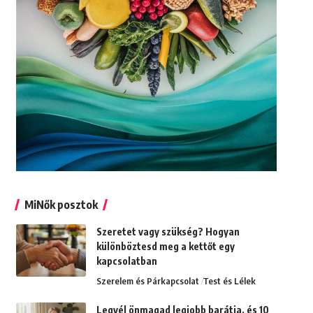
MiNők posztok
Szeretet vagy szükség? Hogyan
különböztesd meg a kettőt egy
kapcsolatban
Szerelem és Párkapcsolat
Test és Lélek
Legyél önmagad legjobb barátja, és 10