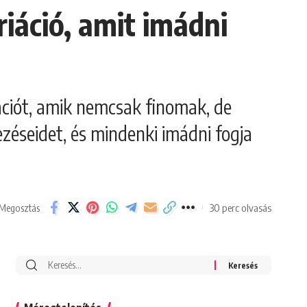
riáció, amit imádni
ációt, amik nemcsak finomak, de
ezéseidet, és mindenki imádni fogja
30 perc olvasás
Megosztás
Search
for: