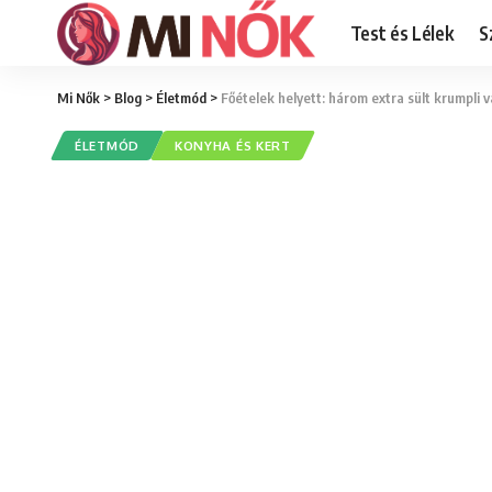
Test és Lélek
S
Mi Nők
>
Blog
>
Életmód
>
Főételek helyett: három extra sült krumpli v
ÉLETMÓD
KONYHA ÉS KERT