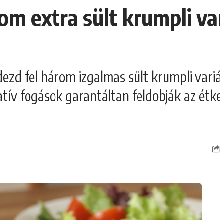
om extra sült krumpli va
ezd fel három izgalmas sült krumpli vari
atív fogások garantáltan feldobják az étk