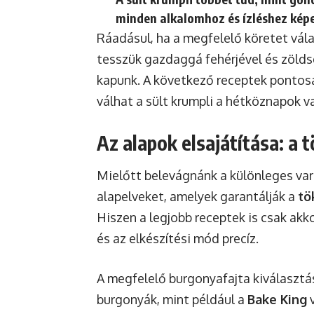
minden alkalomhoz és ízléshez kép
Ráadásul, ha a megfelelő köretet vál
tesszük gazdaggá fehérjével és zölds
kapunk. A következő receptek pontosa
válhat a sült krumpli a hétköznapok v
Az alapok elsajátítása: a t
Mielőtt belevágnánk a különleges var
alapelveket, amelyek garantálják a
tö
Hiszen a legjobb receptek is csak ak
és az elkészítési mód precíz.
A megfelelő burgonyafajta kiválaszt
burgonyák, mint például a
Bake King