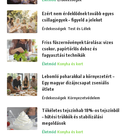
Ezért nem érdeklődnek tovább egyes
csillagjegyek – figyeld a jeleket
Érdekességek
Test és Lélek
Friss fűszernövények tárolása: vizes
csokor, papírtörlős doboz és
fagyasztási technikák
Életmód
Konyha és kert
Lebomló poharakkal a környezetért –
Egy magyar dizájncsapat zseniális
ötlete
Érdekességek
Környezetvédelem
Tökéletes tejszínhab 18%-os tejszínből
– hűtési trükkök és stabilizálási
megoldások
Életmód
Konyha és kert