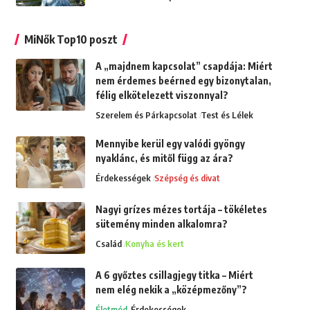
MiNők Top10 poszt
A „majdnem kapcsolat” csapdája: Miért
nem érdemes beérned egy bizonytalan,
félig elkötelezett viszonnyal?
Szerelem és Párkapcsolat
Test és Lélek
Mennyibe kerül egy valódi gyöngy
nyaklánc, és mitől függ az ára?
Érdekességek
Szépség és divat
Nagyi grízes mézes tortája – tökéletes
sütemény minden alkalomra?
Család
Konyha és kert
A 6 győztes csillagjegy titka – Miért
nem elég nekik a „középmezőny”?
Életmód
Érdekességek