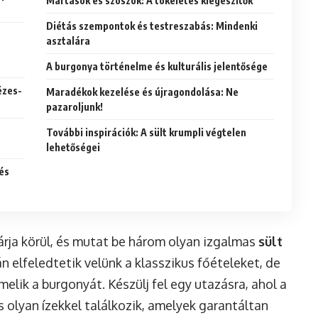
Mártások és szószok: A tökéletes kiegészítők
Diétás szempontok és testreszabás: Mindenki
asztalára
A burgonya történelme és kulturális jelentősége
ézes-
Maradékok kezelése és újragondolása: Ne
pazaroljunk!
További inspirációk: A sült krumpli végtelen
lehetőségei
és
árja körül, és mutat be három olyan izgalmas
sült
n elfeledtetik velünk a klasszikus főételeket, de
lik a burgonyát. Készülj fel egy utazásra, ahol a
 olyan ízekkel találkozik, amelyek garantáltan