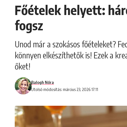
Főételek helyett: hár
fogsz
Unod már a szokásos főételeket? Fed
könnyen elkészíthetők is! Ezek a kre
őket!
Balogh Nóra
Utolsó módosítás: március 23, 2026 17:11