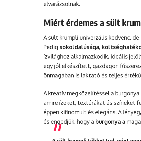
elvarázsolnak.
Miért érdemes a sült krump
A sült krumpli univerzális kedvenc, d
Pedig
sokoldalúsága
,
költséghaték
ízvilághoz alkalmazkodik, ideális jelö
egy jól elkészített, gazdagon fűszer
önmagában is laktató és teljes értékű
A kreatív megközelítéssel a burgonya
amire ízeket, textúrákat és színeket 
éppen kifinomult és elegáns. A lénye
és engedjük, hogy a
burgonya
a maga 
A sült krumpli többet tud, mint go