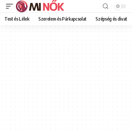
Test és Lélek
Szerelem és Párkapcsolat
Szépség és divat