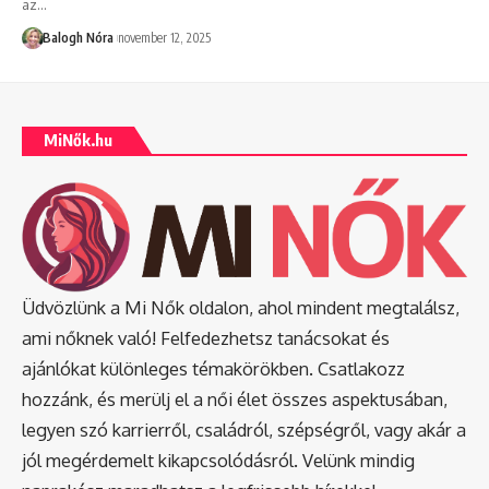
az
…
Balogh Nóra
november 12, 2025
MiNők.hu
Üdvözlünk a Mi Nők oldalon, ahol mindent megtalálsz,
ami nőknek való! Felfedezhetsz tanácsokat és
ajánlókat különleges témakörökben. Csatlakozz
hozzánk, és merülj el a női élet összes aspektusában,
legyen szó karrierről, családról, szépségről, vagy akár a
jól megérdemelt kikapcsolódásról. Velünk mindig