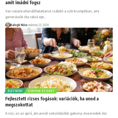
amit imádni fogsz
Van valami ellenállhatatlanul csábító a sült krumpliban, ami
generációk óta rabul ejti
…
Balogh Nóra
március 23, 2026
ÉLETMÓD
KONYHA ÉS KERT
Fejlesztett rizses fogások: variációk, ha unod a
megszokottat
A rizs, ez az apró, ám annál sokoldalúbb gabona, évezredek óta