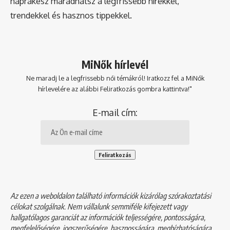
naprakész maradhatsz a legfrissebb hírekkel,
trendekkel és hasznos tippekkel.
MiNők hírlevél
Ne maradj le a legfrissebb női témákról! Iratkozz fel a MiNők
hírlevelére az alábbi Feliratkozás gombra kattintva!"
E-mail cím:
Az ezen a weboldalon található információk kizárólag szórakoztatási
célokat szolgálnak. Nem vállalunk semmiféle kifejezett vagy
hallgatólagos garanciát az információk teljességére, pontosságára,
megfelelőségére, jogszerűségére, hasznosságára, megbízhatóságára,