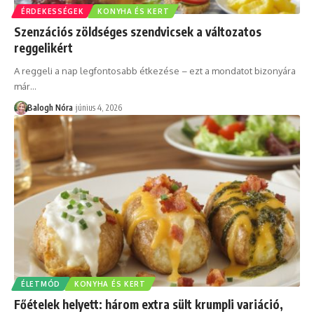
ÉRDEKESSÉGEK
KONYHA ÉS KERT
Szenzációs zöldséges szendvicsek a változatos
reggelikért
A reggeli a nap legfontosabb étkezése – ezt a mondatot bizonyára
már
…
Balogh Nóra
június 4, 2026
ÉLETMÓD
KONYHA ÉS KERT
Főételek helyett: három extra sült krumpli variáció,