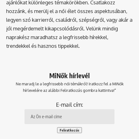
ajánlókat különleges témakörökben. Csatlakozz
hozzánk, és merülj el a női élet összes aspektusában,
legyen szó karrierről, családról, szépségről, vagy akár a
jól megérdemelt kikapcsolódásról. Velünk mindig
naprakész maradhatsz a legfrissebb hírekkel,
trendekkel és hasznos tippekkel.
MiNők hírlevél
Ne maradj le a legfrissebb női témákról! Iratkozz fel a MiNők
hírlevelére az alábbi Feliratkozás gombra kattintva!"
E-mail cím: