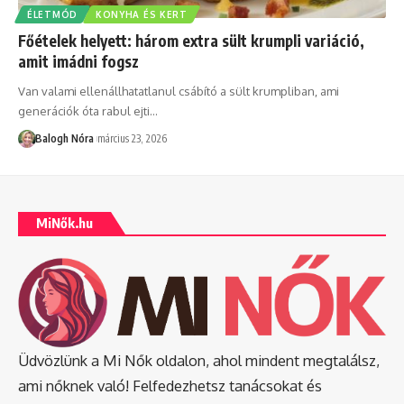
ÉLETMÓD
KONYHA ÉS KERT
Főételek helyett: három extra sült krumpli variáció,
amit imádni fogsz
Van valami ellenállhatatlanul csábító a sült krumpliban, ami
generációk óta rabul ejti
…
Balogh Nóra
március 23, 2026
MiNők.hu
Üdvözlünk a Mi Nők oldalon, ahol mindent megtalálsz,
ami nőknek való! Felfedezhetsz tanácsokat és