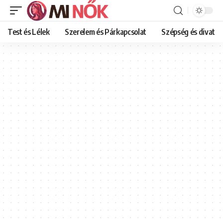
Test és Lélek
Szerelem és Párkapcsolat
Szépség és divat