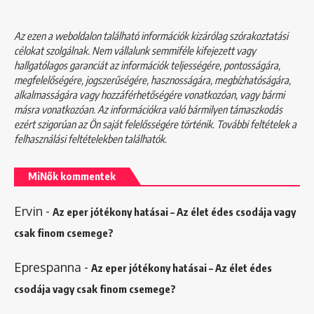
Az ezen a weboldalon található információk kizárólag szórakoztatási
célokat szolgálnak. Nem vállalunk semmiféle kifejezett vagy
hallgatólagos garanciát az információk teljességére, pontosságára,
megfelelőségére, jogszerűségére, hasznosságára, megbízhatóságára,
alkalmasságára vagy hozzáférhetőségére vonatkozóan, vagy bármi
másra vonatkozóan. Az információkra való bármilyen támaszkodás
ezért szigorúan az Ön saját felelősségére történik. További feltételek a
felhasználási feltételekben
találhatók.
MiNők kommentek
Ervin
-
Az eper jótékony hatásai – Az élet édes csodája vagy
csak finom csemege?
Eprespanna
-
Az eper jótékony hatásai – Az élet édes
csodája vagy csak finom csemege?