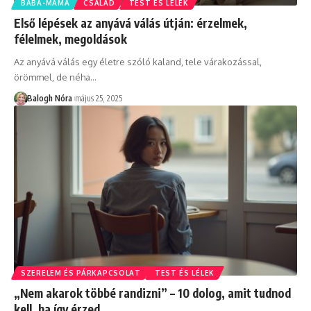
BABA-MAMA
CSALÁD
TEST ÉS LÉLEK
Első lépések az anyává válás útján: érzelmek,
félelmek, megoldások
Az anyává válás egy életre szóló kaland, tele várakozással,
örömmel, de néha
…
Balogh Nóra
május 25, 2025
SZERELEM ÉS PÁRKAPCSOLAT
TEST ÉS LÉLEK
„Nem akarok többé randizni” – 10 dolog, amit tudnod
kell, ha így érzed