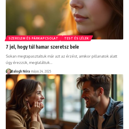
SZERELEM ÉS PÁRKAPCSOLAT
TEST ÉS LÉLEK
7 jel, hogy túl hamar szeretsz bele
Sokan megtapasztaltuk már azt az érzést, amikor pillanatok alatt
úgy érezzük, megtaláltuk
…
Balogh Nóra
május 24, 2025