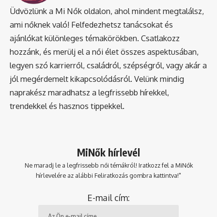
Üdvözlünk a Mi Nők oldalon, ahol mindent megtalálsz,
ami nőknek való! Felfedezhetsz tanácsokat és
ajánlókat különleges témakörökben. Csatlakozz
hozzánk, és merülj el a női élet összes aspektusában,
legyen szó karrierről, családról, szépségről, vagy akár a
jól megérdemelt kikapcsolódásról. Velünk mindig
naprakész maradhatsz a legfrissebb hírekkel,
trendekkel és hasznos tippekkel.
MiNők hírlevél
Ne maradj le a legfrissebb női témákról! Iratkozz fel a MiNők
hírlevelére az alábbi Feliratkozás gombra kattintva!"
E-mail cím: