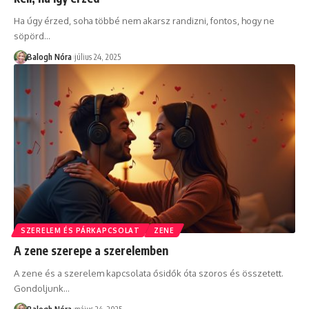
Ha úgy érzed, soha többé nem akarsz randizni, fontos, hogy ne
söpörd
…
Balogh Nóra
július 24, 2025
SZERELEM ÉS PÁRKAPCSOLAT
ZENE
A zene szerepe a szerelemben
A zene és a szerelem kapcsolata ősidők óta szoros és összetett.
Gondoljunk
…