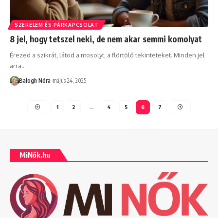
SZERELEM ÉS PÁRKAPCSOLAT
8 jel, hogy tetszel neki, de nem akar semmi komolyat
Érezed a szikrát, látod a mosolyt, a flörtölő tekinteteket. Minden jel
arra
…
Balogh Nóra
május 24, 2025
1
2
…
4
5
6
7
MiNők.hu