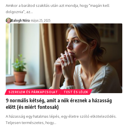
Amikor a barátod szakítás után azt mondja, hogy "magán kell
dolgoznia", az
…
Balogh Nóra
május 25, 2025
SZERELEM ÉS PÁRKAPCSOLAT
TEST ÉS LÉLEK
9 normális kétség, amit a nők éreznek a házasság
előtt (és miért fontosak)
A házasság egy hatalmas lépés, egy életre szóló elköteleződés.
Teljesen természetes, hogy
…