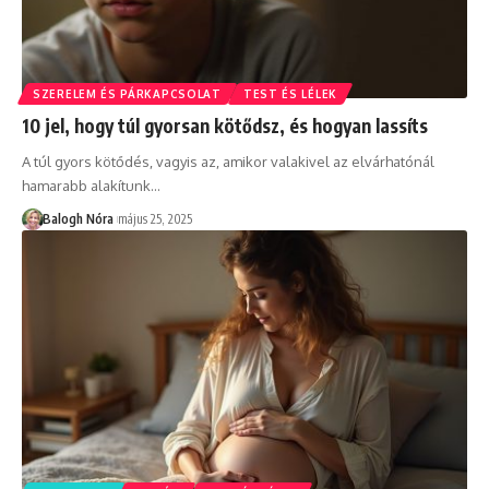
SZERELEM ÉS PÁRKAPCSOLAT
TEST ÉS LÉLEK
10 jel, hogy túl gyorsan kötődsz, és hogyan lassíts
A túl gyors kötődés, vagyis az, amikor valakivel az elvárhatónál
hamarabb alakítunk
…
Balogh Nóra
május 25, 2025