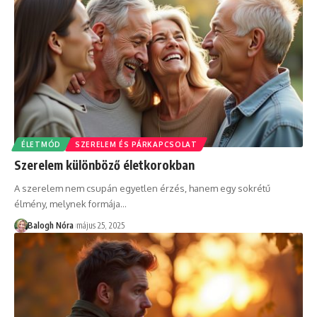
ÉLETMÓD
SZERELEM ÉS PÁRKAPCSOLAT
Szerelem különböző életkorokban
A szerelem nem csupán egyetlen érzés, hanem egy sokrétű
élmény, melynek formája
…
Balogh Nóra
május 25, 2025