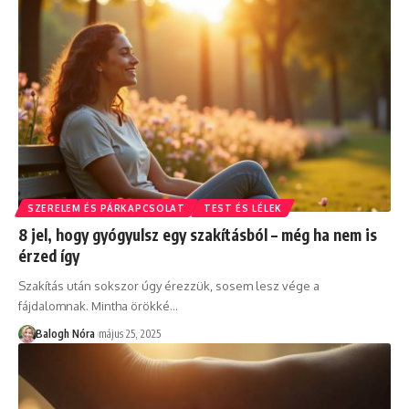
SZERELEM ÉS PÁRKAPCSOLAT
TEST ÉS LÉLEK
8 jel, hogy gyógyulsz egy szakításból – még ha nem is
érzed így
Szakítás után sokszor úgy érezzük, sosem lesz vége a
fájdalomnak. Mintha örökké
…
Balogh Nóra
május 25, 2025