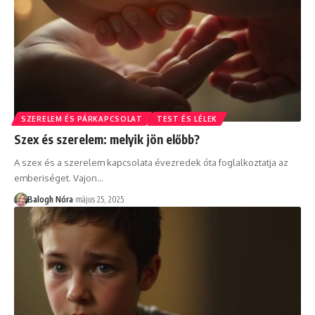
SZERELEM ÉS PÁRKAPCSOLAT
TEST ÉS LÉLEK
Szex és szerelem: melyik jön előbb?
A szex és a szerelem kapcsolata évezredek óta foglalkoztatja az
emberiséget. Vajon
…
Balogh Nóra
május 25, 2025