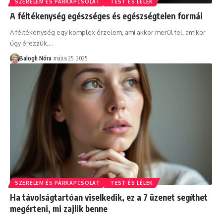
SZERELEM ÉS PÁRKAPCSOLAT
TEST ÉS LÉLEK
A féltékenység egészséges és egészségtelen formái
A féltékenység egy komplex érzelem, ami akkor merül fel, amikor
úgy érezzük,
…
Balogh Nóra
május 25, 2025
SZERELEM ÉS PÁRKAPCSOLAT
TEST ÉS LÉLEK
Ha távolságtartóan viselkedik, ez a 7 üzenet segíthet
megérteni, mi zajlik benne