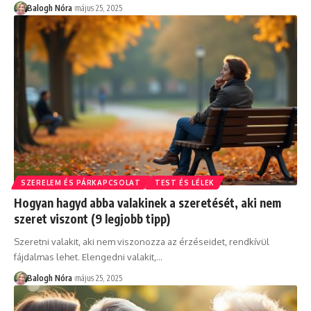
Balogh Nóra
május 25, 2025
SZERELEM ÉS PÁRKAPCSOLAT
TEST ÉS LÉLEK
Hogyan hagyd abba valakinek a szeretését, aki nem
szeret viszont (9 legjobb tipp)
Szeretni valakit, aki nem viszonozza az érzéseidet, rendkívül
fájdalmas lehet. Elengedni valakit,
…
Balogh Nóra
május 25, 2025