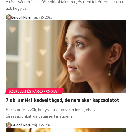
A távolságtartás sokféle okból fakadhat, és nem feltétlenül jelenti
azt, hogy az
…
Balogh Nóra
május 25, 2025
SZERELEM ÉS PÁRKAPCSOLAT
7 ok, amiért kedvel téged, de nem akar kapcsolatot
Sokszor érezzük, hogy valaki kedvel minket, élvezi a
társaságunkat, de valamiért mégsem
…
Balogh Nóra
május 25, 2025