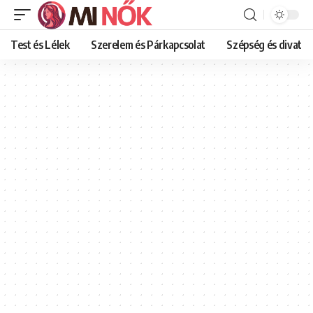
Test és Lélek
Szerelem és Párkapcsolat
Szépség és divat