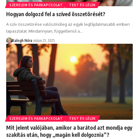
SZERELEM ÉS PÁRKAPCSOLAT
TEST ÉS LÉLEK
Hogyan dolgozd fel a szíved összetörését?
A szív összetörése valószínűleg az egyik legfájdalmasabb emberi
tapasztalat. Mindannyian, függetlenül a
…
Balogh Nóra
május 25, 2025
SZERELEM ÉS PÁRKAPCSOLAT
TEST ÉS LÉLEK
Mit jelent valójában, amikor a barátod azt mondja egy
szakítás után, hogy „magán kell dolgoznia”?