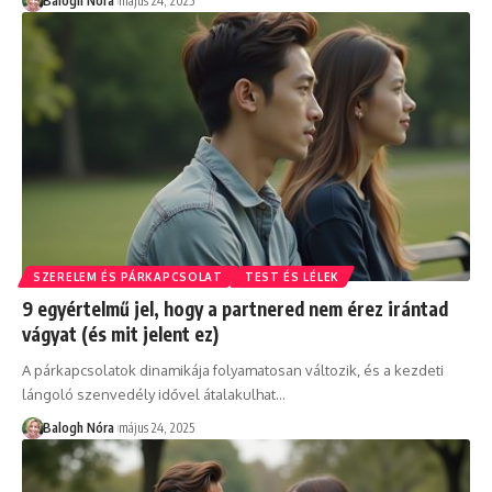
Balogh Nóra
május 24, 2025
SZERELEM ÉS PÁRKAPCSOLAT
TEST ÉS LÉLEK
9 egyértelmű jel, hogy a partnered nem érez irántad
vágyat (és mit jelent ez)
A párkapcsolatok dinamikája folyamatosan változik, és a kezdeti
lángoló szenvedély idővel átalakulhat
…
Balogh Nóra
május 24, 2025