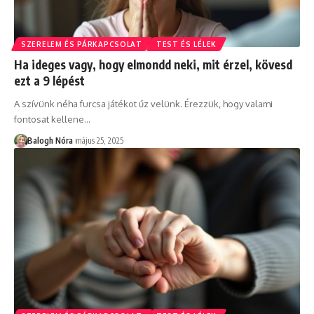
SZERELEM ÉS PÁRKAPCSOLAT
TEST ÉS LÉLEK
Ha ideges vagy, hogy elmondd neki, mit érzel, kövesd
ezt a 9 lépést
A szívünk néha furcsa játékot űz velünk. Érezzük, hogy valami
fontosat kellene
…
Balogh Nóra
május 25, 2025