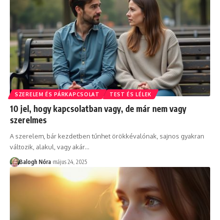
SZERELEM ÉS PÁRKAPCSOLAT
TEST ÉS LÉLEK
10 jel, hogy kapcsolatban vagy, de már nem vagy
szerelmes
A szerelem, bár kezdetben tűnhet örökkévalónak, sajnos gyakran
változik, alakul, vagy akár
…
Balogh Nóra
május 24, 2025