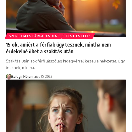
SZERELEM ÉS PÁRKAPCSOLAT
TEST ÉS LÉLEK
15 ok, amiért a férfiak úgy tesznek, mintha nem
érdekelné őket a szakítás után
Szakítás után sok férfi látszólag hidegvérrel kezeli a helyzetet. Úgy
tesznek, mintha
…
Balogh Nóra
május 25, 2025