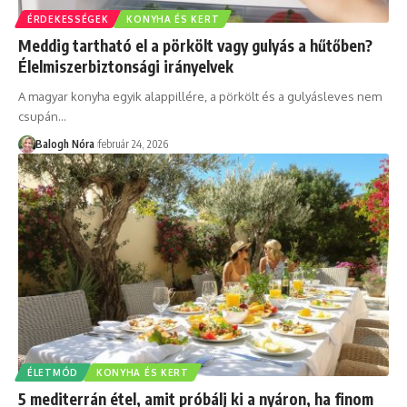
ÉRDEKESSÉGEK
KONYHA ÉS KERT
Meddig tartható el a pörkölt vagy gulyás a hűtőben?
Élelmiszerbiztonsági irányelvek
A magyar konyha egyik alappillére, a pörkölt és a gulyásleves nem
csupán
…
Balogh Nóra
február 24, 2026
ÉLETMÓD
KONYHA ÉS KERT
5 mediterrán étel, amit próbálj ki a nyáron, ha finom