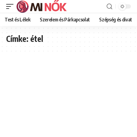
Test és Lélek
Szerelem és Párkapcsolat
Szépség és divat
Címke:
étel