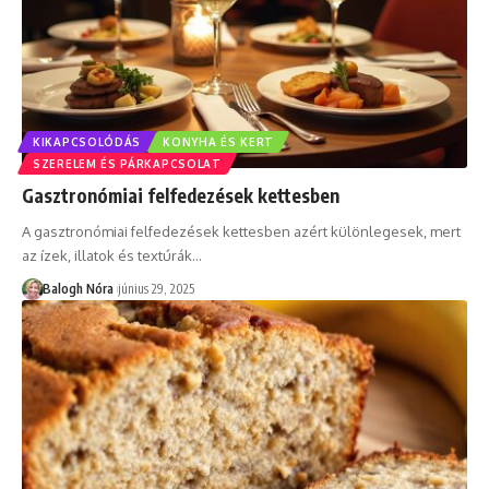
KIKAPCSOLÓDÁS
KONYHA ÉS KERT
SZERELEM ÉS PÁRKAPCSOLAT
Gasztronómiai felfedezések kettesben
A gasztronómiai felfedezések kettesben azért különlegesek, mert
az ízek, illatok és textúrák
…
Balogh Nóra
június 29, 2025