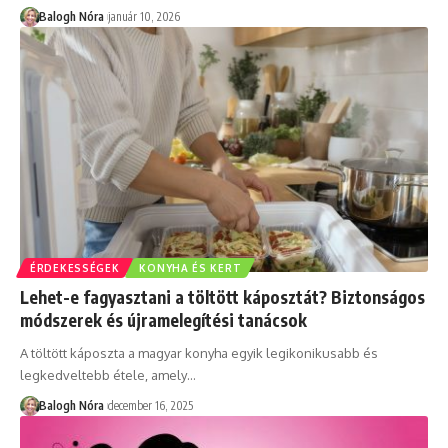
Balogh Nóra
január 10, 2026
ÉRDEKESSÉGEK
KONYHA ÉS KERT
Lehet-e fagyasztani a töltött káposztát? Biztonságos
módszerek és újramelegítési tanácsok
A töltött káposzta a magyar konyha egyik legikonikusabb és
legkedveltebb étele, amely
…
Balogh Nóra
december 16, 2025