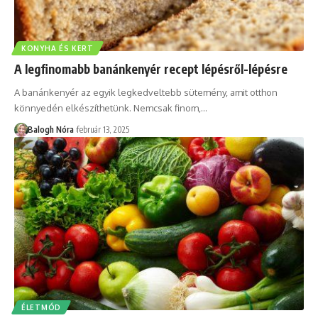
KONYHA ÉS KERT
A legfinomabb banánkenyér recept lépésről-lépésre
A banánkenyér az egyik legkedveltebb sütemény, amit otthon
könnyedén elkészíthetünk. Nemcsak finom,
…
Balogh Nóra
február 13, 2025
ÉLETMÓD