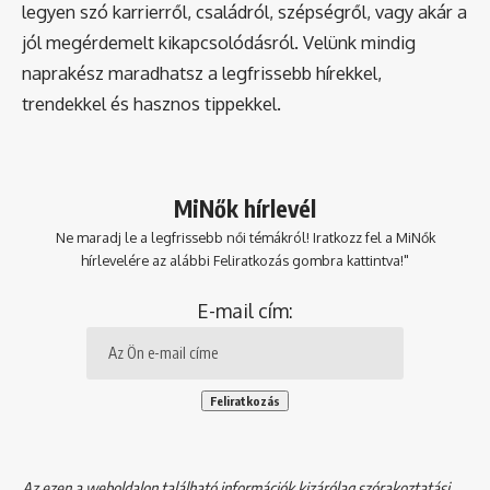
legyen szó karrierről, családról, szépségről, vagy akár a
jól megérdemelt kikapcsolódásról. Velünk mindig
naprakész maradhatsz a legfrissebb hírekkel,
trendekkel és hasznos tippekkel.
MiNők hírlevél
Ne maradj le a legfrissebb női témákról! Iratkozz fel a MiNők
hírlevelére az alábbi Feliratkozás gombra kattintva!"
E-mail cím:
Az ezen a weboldalon található információk kizárólag szórakoztatási