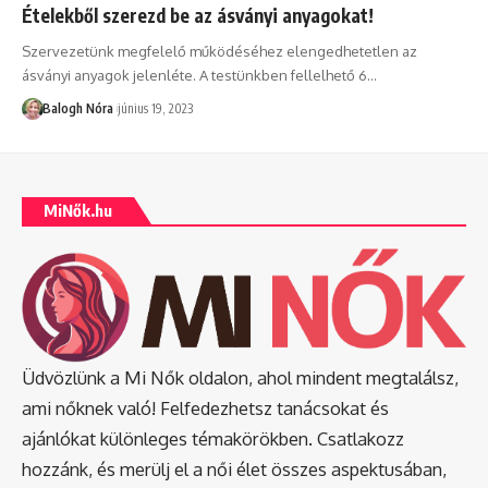
Ételekből szerezd be az ásványi anyagokat!
Szervezetünk megfelelő működéséhez elengedhetetlen az
ásványi anyagok jelenléte. A testünkben fellelhető 6
…
Balogh Nóra
június 19, 2023
MiNők.hu
Üdvözlünk a Mi Nők oldalon, ahol mindent megtalálsz,
ami nőknek való! Felfedezhetsz tanácsokat és
ajánlókat különleges témakörökben. Csatlakozz
hozzánk, és merülj el a női élet összes aspektusában,