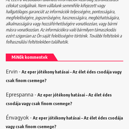
célokat szolgálnak. Nem vállalunk semmiféle kifejezett vagy
hallgatólagos garanciát az információk teljességére, pontosságára,
megfelelőségére, jogszerűségére, hasznosságára, megbízhatóságára,
alkalmasságára vagy hozzáférhetőségére vonatkozóan, vagy bármi
másra vonatkozóan. Az információkra való bármilyen támaszkodás
ezért szigorúan az Ön saját felelősségére történik. További feltételek a
felhasználási feltételekben
találhatók.
MiNők kommentek
Ervin
-
Az eper jótékony hatásai – Az élet édes csodája vagy
csak finom csemege?
Eprespanna
-
Az eper jótékony hatásai – Az élet édes
csodája vagy csak finom csemege?
Énvagyok
-
Az eper jótékony hatásai – Az élet édes csodája
vagy csak finom csemege?