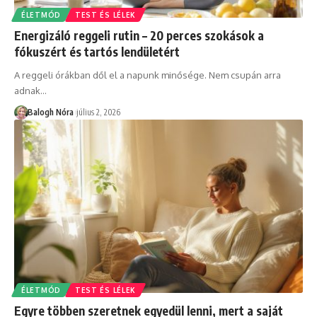
ÉLETMÓD
TEST ÉS LÉLEK
Energizáló reggeli rutin – 20 perces szokások a
fókuszért és tartós lendületért
A reggeli órákban dől el a napunk minősége. Nem csupán arra
adnak
…
Balogh Nóra
július 2, 2026
ÉLETMÓD
TEST ÉS LÉLEK
Egyre többen szeretnek egyedül lenni, mert a saját