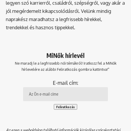
legyen szó karrierről, családról, szépségről, vagy akár a
jól megérdemelt kikapcsolódásról. Velünk mindig
naprakész maradhatsz a legfrissebb hírekkel,
trendekkel és hasznos tippekkel.
MiNők hírlevél
Ne maradj le a legfrissebb női témákról! Iratkozz fel a MiNők
hírlevelére az alábbi Feliratkozás gombra kattintva!"
E-mail cím:
Az ezen a weboldalon található információk kizárólag szórakoztatási