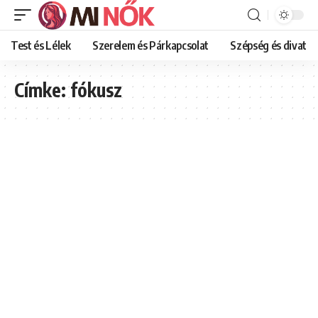
Test és Lélek
Szerelem és Párkapcsolat
Szépség és divat
Címke:
fókusz