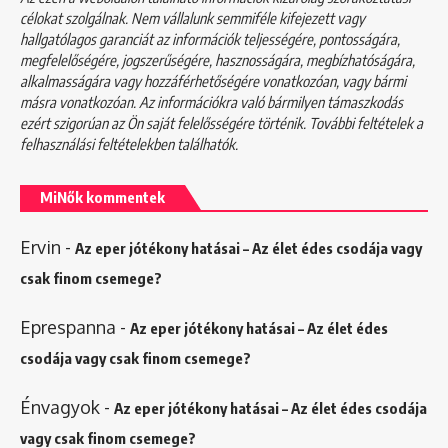
célokat szolgálnak. Nem vállalunk semmiféle kifejezett vagy
hallgatólagos garanciát az információk teljességére, pontosságára,
megfelelőségére, jogszerűségére, hasznosságára, megbízhatóságára,
alkalmasságára vagy hozzáférhetőségére vonatkozóan, vagy bármi
másra vonatkozóan. Az információkra való bármilyen támaszkodás
ezért szigorúan az Ön saját felelősségére történik. További feltételek a
felhasználási feltételekben
találhatók.
MiNők kommentek
Ervin
-
Az eper jótékony hatásai – Az élet édes csodája vagy
csak finom csemege?
Eprespanna
-
Az eper jótékony hatásai – Az élet édes
csodája vagy csak finom csemege?
Énvagyok
-
Az eper jótékony hatásai – Az élet édes csodája
vagy csak finom csemege?