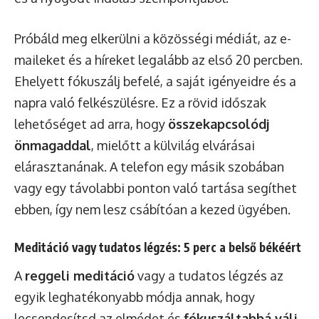
Próbáld meg elkerülni a közösségi médiát, az e-
maileket és a híreket legalább az első 20 percben.
Ehelyett fókuszálj befelé, a saját igényeidre és a
napra való felkészülésre. Ez a rövid időszak
lehetőséget ad arra, hogy
összekapcsolódj
önmagaddal
, mielőtt a külvilág elvárásai
elárasztanának. A telefon egy másik szobában
vagy egy távolabbi ponton való tartása segíthet
ebben, így nem lesz csábítóan a kezed ügyében.
Meditáció vagy tudatos légzés: 5 perc a belső békéért
A
reggeli meditáció
vagy a tudatos légzés az
egyik leghatékonyabb módja annak, hogy
lecsendesítsd az elmédet és
fókuszáltabbá válj
.