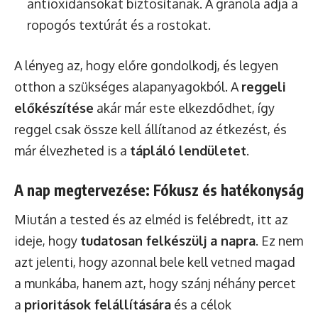
antioxidánsokat biztosítanak. A granola adja a
ropogós textúrát és a rostokat.
A lényeg az, hogy előre gondolkodj, és legyen
otthon a szükséges alapanyagokból. A
reggeli
előkészítése
akár már este elkezdődhet, így
reggel csak össze kell állítanod az étkezést, és
már élvezheted is a
tápláló lendületet
.
A nap megtervezése: Fókusz és hatékonyság
Miután a tested és az elméd is felébredt, itt az
ideje, hogy
tudatosan felkészülj a napra
. Ez nem
azt jelenti, hogy azonnal bele kell vetned magad
a munkába, hanem azt, hogy szánj néhány percet
a
prioritások felállítására
és a célok