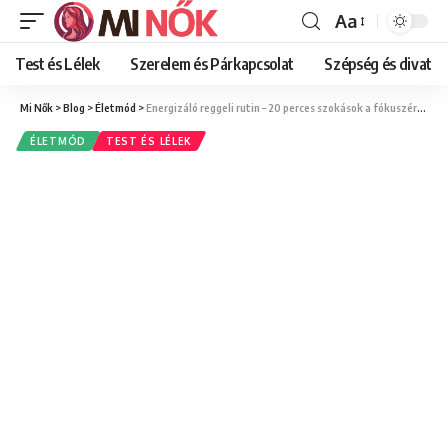
Aa
Font
Resizer
Test és Lélek
Szerelem és Párkapcsolat
Szépség és divat
Mi Nők
>
Blog
>
Életmód
>
Energizáló reggeli rutin – 20 perces szokások a fókuszért és tartós lendületért
ÉLETMÓD
TEST ÉS LÉLEK