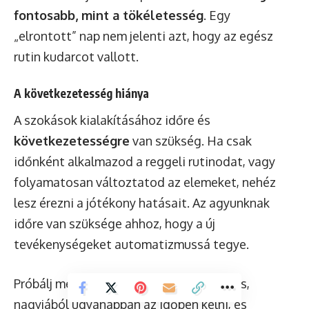
fontosabb, mint a tökéletesség
. Egy
„elrontott” nap nem jelenti azt, hogy az egész
rutin kudarcot vallott.
A következetesség hiánya
A szokások kialakításához időre és
következetességre
van szükség. Ha csak
időnként alkalmazod a reggeli rutinodat, vagy
folyamatosan változtatod az elemeket, nehéz
lesz érezni a jótékony hatásait. Az agyunknak
időre van szüksége ahhoz, hogy a új
tevékenységeket automatizmussá tegye.
Próbálj meg minden nap, még hétvégén is,
nagyjából ugyanabban az időben kelni, és