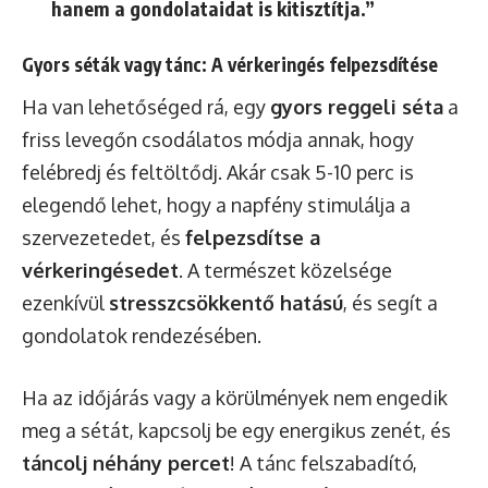
hanem a gondolataidat is kitisztítja.”
Gyors séták vagy tánc: A vérkeringés felpezsdítése
Ha van lehetőséged rá, egy
gyors reggeli séta
a
friss levegőn csodálatos módja annak, hogy
felébredj és feltöltődj. Akár csak 5-10 perc is
elegendő lehet, hogy a napfény stimulálja a
szervezetedet, és
felpezsdítse a
vérkeringésedet
. A természet közelsége
ezenkívül
stresszcsökkentő hatású
, és segít a
gondolatok rendezésében.
Ha az időjárás vagy a körülmények nem engedik
meg a sétát, kapcsolj be egy energikus zenét, és
táncolj néhány percet
! A tánc felszabadító,