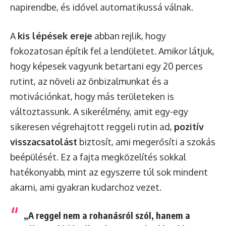
napirendbe, és idővel automatikussá válnak.
A
kis lépések ereje
abban rejlik, hogy
fokozatosan építik fel a lendületet. Amikor látjuk,
hogy képesek vagyunk betartani egy 20 perces
rutint, az növeli az önbizalmunkat és a
motivációnkat, hogy más területeken is
változtassunk. A sikerélmény, amit egy-egy
sikeresen végrehajtott reggeli rutin ad,
pozitív
visszacsatolást
biztosít, ami megerősíti a szokás
beépülését. Ez a fajta megközelítés sokkal
hatékonyabb, mint az egyszerre túl sok mindent
akarni, ami gyakran kudarchoz vezet.
„A reggel nem a rohanásról szól, hanem a