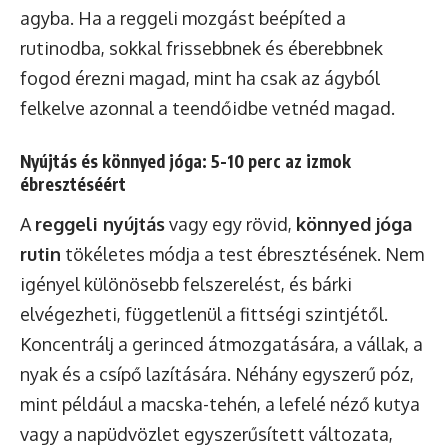
agyba. Ha a reggeli mozgást beépíted a
rutinodba, sokkal frissebbnek és éberebbnek
fogod érezni magad, mint ha csak az ágyból
felkelve azonnal a teendőidbe vetnéd magad.
Nyújtás és könnyed jóga: 5-10 perc az izmok
ébresztéséért
A
reggeli nyújtás
vagy egy rövid,
könnyed jóga
rutin
tökéletes módja a test ébresztésének. Nem
igényel különösebb felszerelést, és bárki
elvégezheti, függetlenül a fittségi szintjétől.
Koncentrálj a gerinced átmozgatására, a vállak, a
nyak és a csípő lazítására. Néhány egyszerű póz,
mint például a macska-tehén, a lefelé néző kutya
vagy a napüdvözlet egyszerűsített változata,