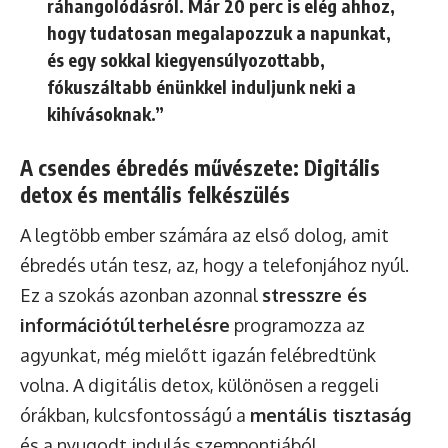
ráhangolódásról. Már 20 perc is elég ahhoz,
hogy tudatosan megalapozzuk a napunkat,
és egy sokkal kiegyensúlyozottabb,
fókuszáltabb énünkkel induljunk neki a
kihívásoknak.”
A csendes ébredés művészete: Digitális
detox és mentális felkészülés
A legtöbb ember számára az első dolog, amit
ébredés után tesz, az, hogy a telefonjához nyúl.
Ez a szokás azonban azonnal
stresszre és
információtúlterhelésre
programozza az
agyunkat, még mielőtt igazán felébredtünk
volna. A digitális detox, különösen a reggeli
órákban, kulcsfontosságú a
mentális tisztaság
és a nyugodt indulás szempontjából.