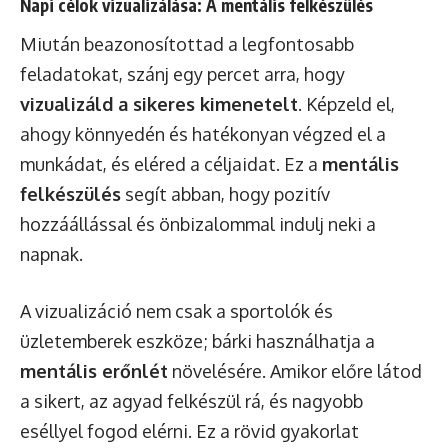
Napi célok vizualizálása: A mentális felkészülés
Miután beazonosítottad a legfontosabb
feladatokat, szánj egy percet arra, hogy
vizualizáld a sikeres kimenetelt
. Képzeld el,
ahogy könnyedén és hatékonyan végzed el a
munkádat, és eléred a céljaidat. Ez a
mentális
felkészülés
segít abban, hogy pozitív
hozzáállással és önbizalommal indulj neki a
napnak.
A vizualizáció nem csak a sportolók és
üzletemberek eszköze; bárki használhatja a
mentális erőnlét
növelésére. Amikor előre látod
a sikert, az agyad felkészül rá, és nagyobb
eséllyel fogod elérni. Ez a rövid gyakorlat