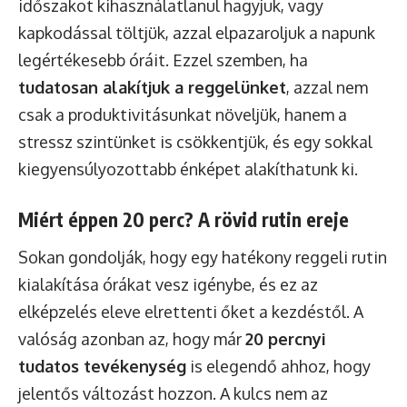
időszakot kihasználatlanul hagyjuk, vagy
kapkodással töltjük, azzal elpazaroljuk a napunk
legértékesebb óráit. Ezzel szemben, ha
tudatosan alakítjuk a reggelünket
, azzal nem
csak a produktivitásunkat növeljük, hanem a
stressz szintünket is csökkentjük, és egy sokkal
kiegyensúlyozottabb énképet alakíthatunk ki.
Miért éppen 20 perc? A rövid rutin ereje
Sokan gondolják, hogy egy hatékony reggeli rutin
kialakítása órákat vesz igénybe, és ez az
elképzelés eleve elrettenti őket a kezdéstől. A
valóság azonban az, hogy már
20 percnyi
tudatos tevékenység
is elegendő ahhoz, hogy
jelentős változást hozzon. A kulcs nem az