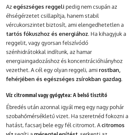
Az
egészséges reggeli
pedig nem csupán az
éhségérzetet csillapítja, hanem stabil
vércukorszintet biztosít, ami elengedhetetlen a
tartós fókuszhoz és energiához
. Ha kihagyjuk a
reggelit, vagy gyorsan felszívódó
szénhidrátokkal indítunk, az hamar
energiaingadozáshoz és koncentrációhiányhoz
vezethet. A cél egy olyan reggeli, ami
rostban,
fehérjében és egészséges zsírokban gazdag
.
Víz citrommal vagy gyógytea: A belső tisztító
Ébredés után azonnal igyál meg egy nagy pohár
szobahőmérsékletű vizet. Ha szeretnéd fokozni a
hatást, facsarj bele egy fél citromot. A
citromos
víz
segíti a
méregtelenítést
, serkenti az