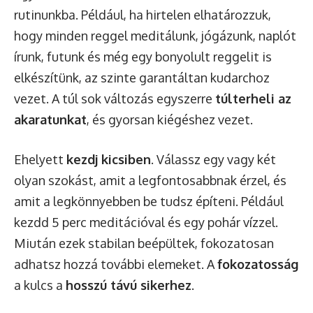
rutinunkba. Például, ha hirtelen elhatározzuk,
hogy minden reggel meditálunk, jógázunk, naplót
írunk, futunk és még egy bonyolult reggelit is
elkészítünk, az szinte garantáltan kudarchoz
vezet. A túl sok változás egyszerre
túlterheli az
akaratunkat
, és gyorsan kiégéshez vezet.
Ehelyett
kezdj kicsiben
. Válassz egy vagy két
olyan szokást, amit a legfontosabbnak érzel, és
amit a legkönnyebben be tudsz építeni. Például
kezdd 5 perc meditációval és egy pohár vízzel.
Miután ezek stabilan beépültek, fokozatosan
adhatsz hozzá további elemeket. A
fokozatosság
a kulcs a
hosszú távú sikerhez
.