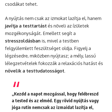
csodákat tehet.
A nyújtás nem csak az izmokat lazítja el, hanem
javítja a testtartást
és növeli az ízületek
mozgékonyságát. Emellett segít a
stresszoldásban
is, mivel a testben
felgyülemlett feszültséget oldja. Figyelj a
légzésedre, miközben nyújtasz; a mély, lassú
lélegzetvételek fokozzák a relaxációs hatást és
növelik a testtudatosságot
.
„Kezdd a napot mozgással, hogy felébreszd
a tested és az elméd. Egy rövid nyújtás vagy
jóga rutin nemcsak az izmaidat lazítja el,