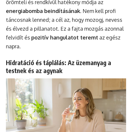
örömteli és rendkívül hatékony módja az
energiabomba beindításának
. Nem kell profi
táncosnak lenned; a cél az, hogy mozogj, nevess
és élvezd a pillanatot. Ez a fajta mozgás azonnal
felvidít és
pozitív hangulatot teremt
az egész
napra.
Hidratáció és táplálás: Az üzemanyag a
testnek és az agynak