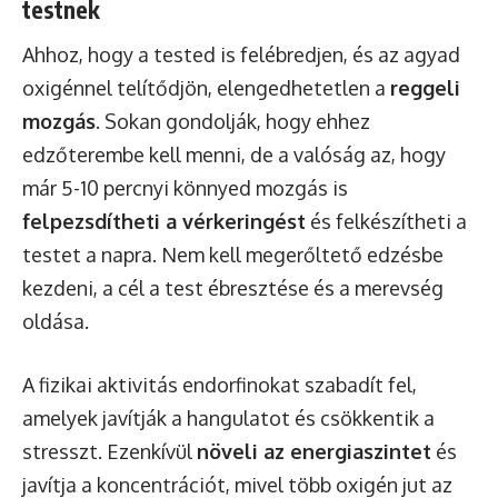
testnek
Ahhoz, hogy a tested is felébredjen, és az agyad
oxigénnel telítődjön, elengedhetetlen a
reggeli
mozgás
. Sokan gondolják, hogy ehhez
edzőterembe kell menni, de a valóság az, hogy
már 5-10 percnyi könnyed mozgás is
felpezsdítheti a vérkeringést
és felkészítheti a
testet a napra. Nem kell megerőltető edzésbe
kezdeni, a cél a test ébresztése és a merevség
oldása.
A fizikai aktivitás endorfinokat szabadít fel,
amelyek javítják a hangulatot és csökkentik a
stresszt. Ezenkívül
növeli az energiaszintet
és
javítja a koncentrációt, mivel több oxigén jut az