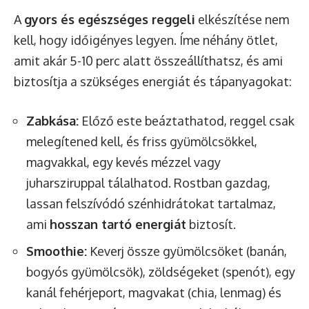
A
gyors és egészséges reggeli
elkészítése nem
kell, hogy időigényes legyen. Íme néhány ötlet,
amit akár 5-10 perc alatt összeállíthatsz, és ami
biztosítja a szükséges energiát és tápanyagokat:
Zabkása:
Előző este beáztathatod, reggel csak
melegítened kell, és friss gyümölcsökkel,
magvakkal, egy kevés mézzel vagy
juharsziruppal tálalhatod. Rostban gazdag,
lassan felszívódó szénhidrátokat tartalmaz,
ami
hosszan tartó energiát
biztosít.
Smoothie:
Keverj össze gyümölcsöket (banán,
bogyós gyümölcsök), zöldségeket (spenót), egy
kanál fehérjeport, magvakat (chia, lenmag) és