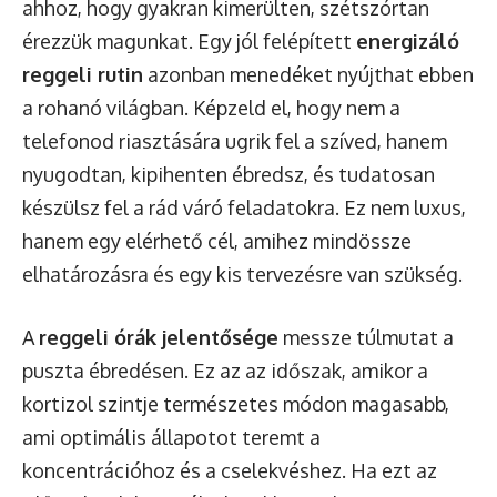
ahhoz, hogy gyakran kimerülten, szétszórtan
érezzük magunkat. Egy jól felépített
energizáló
reggeli rutin
azonban menedéket nyújthat ebben
a rohanó világban. Képzeld el, hogy nem a
telefonod riasztására ugrik fel a szíved, hanem
nyugodtan, kipihenten ébredsz, és tudatosan
készülsz fel a rád váró feladatokra. Ez nem luxus,
hanem egy elérhető cél, amihez mindössze
elhatározásra és egy kis tervezésre van szükség.
A
reggeli órák jelentősége
messze túlmutat a
puszta ébredésen. Ez az az időszak, amikor a
kortizol szintje természetes módon magasabb,
ami optimális állapotot teremt a
koncentrációhoz és a cselekvéshez. Ha ezt az