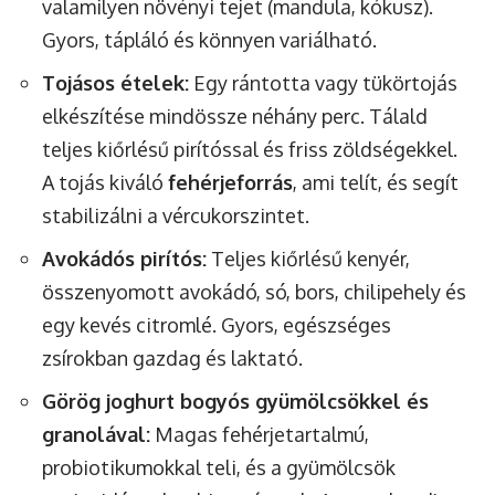
valamilyen növényi tejet (mandula, kókusz).
Gyors, tápláló és könnyen variálható.
Tojásos ételek:
Egy rántotta vagy tükörtojás
elkészítése mindössze néhány perc. Tálald
teljes kiőrlésű pirítóssal és friss zöldségekkel.
A tojás kiváló
fehérjeforrás
, ami telít, és segít
stabilizálni a vércukorszintet.
Avokádós pirítós:
Teljes kiőrlésű kenyér,
összenyomott avokádó, só, bors, chilipehely és
egy kevés citromlé. Gyors, egészséges
zsírokban gazdag és laktató.
Görög joghurt bogyós gyümölcsökkel és
granolával:
Magas fehérjetartalmú,
probiotikumokkal teli, és a gyümölcsök