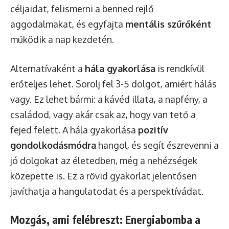
céljaidat, felismerni a benned rejlő
aggodalmakat, és egyfajta
mentális szűrőként
működik a nap kezdetén.
Alternatívaként a
hála gyakorlása
is rendkívül
erőteljes lehet. Sorolj fel 3-5 dolgot, amiért hálás
vagy. Ez lehet bármi: a kávéd illata, a napfény, a
családod, vagy akár csak az, hogy van tető a
fejed felett. A hála gyakorlása
pozitív
gondolkodásmódra
hangol, és segít észrevenni a
jó dolgokat az életedben, még a nehézségek
közepette is. Ez a rövid gyakorlat jelentősen
javíthatja a hangulatodat és a perspektívádat.
Mozgás, ami felébreszt: Energiabomba a