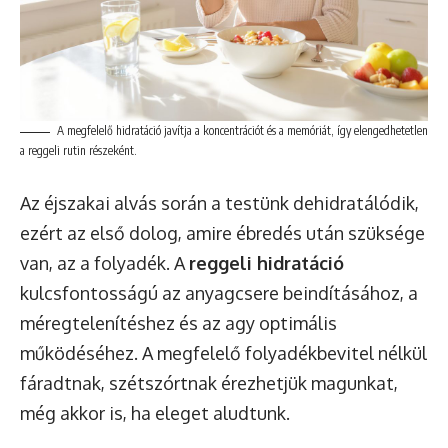
A megfelelő hidratáció javítja a koncentrációt és a memóriát, így elengedhetetlen
a reggeli rutin részeként.
Az éjszakai alvás során a testünk dehidratálódik,
ezért az első dolog, amire ébredés után szüksége
van, az a folyadék. A
reggeli hidratáció
kulcsfontosságú az anyagcsere beindításához, a
méregtelenítéshez és az agy optimális
működéséhez. A megfelelő folyadékbevitel nélkül
fáradtnak, szétszórtnak érezhetjük magunkat,
még akkor is, ha eleget aludtunk.