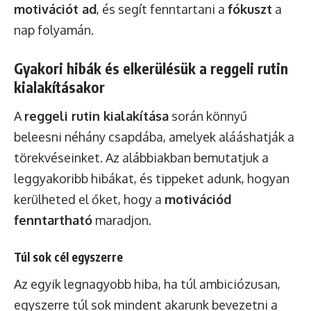
motivációt ad
, és segít fenntartani a
fókuszt
a
nap folyamán.
Gyakori hibák és elkerülésük a reggeli rutin
kialakításakor
A
reggeli rutin kialakítása
során könnyű
beleesni néhány csapdába, amelyek alááshatják a
törekvéseinket. Az alábbiakban bemutatjuk a
leggyakoribb hibákat, és tippeket adunk, hogyan
kerülheted el őket, hogy a
motivációd
fenntartható
maradjon.
Túl sok cél egyszerre
Az egyik legnagyobb hiba, ha túl ambiciózusan,
egyszerre túl sok mindent akarunk bevezetni a