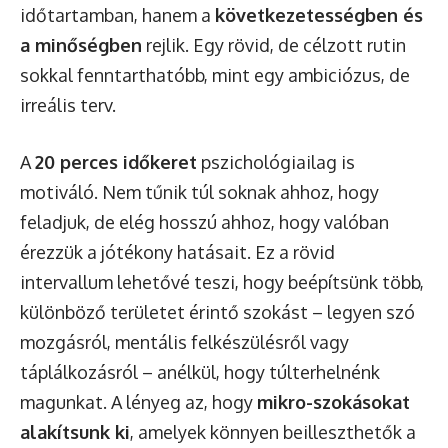
időtartamban, hanem a
következetességben és
a minőségben
rejlik. Egy rövid, de célzott rutin
sokkal fenntarthatóbb, mint egy ambiciózus, de
irreális terv.
A
20 perces időkeret
pszichológiailag is
motiváló. Nem tűnik túl soknak ahhoz, hogy
feladjuk, de elég hosszú ahhoz, hogy valóban
érezzük a jótékony hatásait. Ez a rövid
intervallum lehetővé teszi, hogy beépítsünk több,
különböző területet érintő szokást – legyen szó
mozgásról, mentális felkészülésről vagy
táplálkozásról – anélkül, hogy túlterhelnénk
magunkat. A lényeg az, hogy
mikro-szokásokat
alakítsunk ki
, amelyek könnyen beilleszthetők a