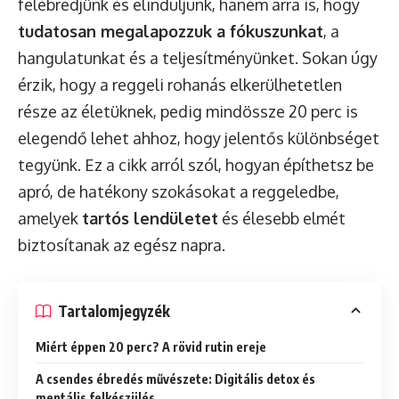
felébredjünk és elinduljunk, hanem arra is, hogy
tudatosan megalapozzuk a fókuszunkat
, a
hangulatunkat és a teljesítményünket. Sokan úgy
érzik, hogy a reggeli rohanás elkerülhetetlen
része az életüknek, pedig mindössze 20 perc is
elegendő lehet ahhoz, hogy jelentős különbséget
tegyünk. Ez a cikk arról szól, hogyan építhetsz be
apró, de hatékony szokásokat a reggeledbe,
amelyek
tartós lendületet
és élesebb elmét
biztosítanak az egész napra.
Tartalomjegyzék
Miért éppen 20 perc? A rövid rutin ereje
A csendes ébredés művészete: Digitális detox és
mentális felkészülés