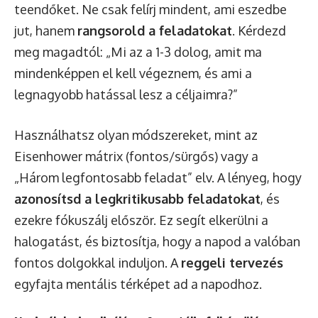
teendőket. Ne csak felírj mindent, ami eszedbe
jut, hanem
rangsorold a feladatokat
. Kérdezd
meg magadtól: „Mi az a 1-3 dolog, amit ma
mindenképpen el kell végeznem, és ami a
legnagyobb hatással lesz a céljaimra?”
Használhatsz olyan módszereket, mint az
Eisenhower mátrix (fontos/sürgős) vagy a
„Három legfontosabb feladat” elv. A lényeg, hogy
azonosítsd a legkritikusabb feladatokat
, és
ezekre fókuszálj először. Ez segít elkerülni a
halogatást, és biztosítja, hogy a napod a valóban
fontos dolgokkal induljon. A
reggeli tervezés
egyfajta mentális térképet ad a napodhoz.