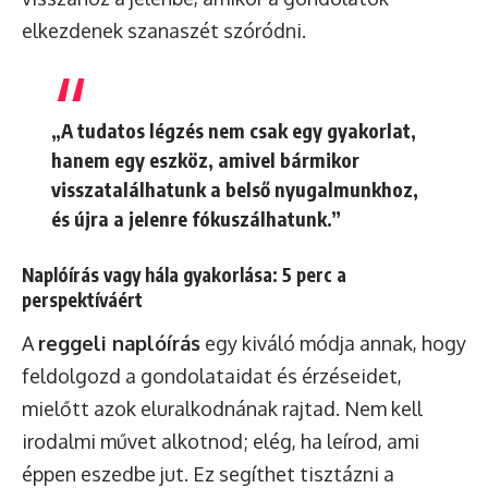
elkezdenek szanaszét szóródni.
„A tudatos légzés nem csak egy gyakorlat,
hanem egy eszköz, amivel bármikor
visszatalálhatunk a belső nyugalmunkhoz,
és újra a jelenre fókuszálhatunk.”
Naplóírás vagy hála gyakorlása: 5 perc a
perspektíváért
A
reggeli naplóírás
egy kiváló módja annak, hogy
feldolgozd a gondolataidat és érzéseidet,
mielőtt azok eluralkodnának rajtad. Nem kell
irodalmi művet alkotnod; elég, ha leírod, ami
éppen eszedbe jut. Ez segíthet tisztázni a