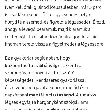
Nem kell órákig ülnöd lótuszülésben; már 5 perc
is csodákra képes. Ülj le egy csendes helyre,
hunyd le a szemed, és figyeld a légzésedet. Érezd,
ahogy a levegő beáramlik, majd kiáramlik a
testedből. Ha elkalandoznának a gondolataid,
finoman tereld vissza a figyelmedet a légzésedre.
Ez a gyakorlat segít abban, hogy
központosítottabbá válj
, csökkenti a
szorongást és növeli a stressztűrő
képességedet. Rendszeres gyakorlással
észrevehetően javul a koncentrációd és a
napközbeni
mentális tisztaságod
. A tudatos
légzés egyfajta horgonyként szolgál, ami
visszahoz a jelenbe, amikor a gondolatok