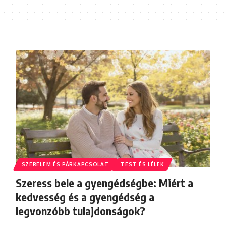
SZERELEM ÉS PÁRKAPCSOLAT
TEST ÉS LÉLEK
Szeress bele a gyengédségbe: Miért a
kedvesség és a gyengédség a
legvonzóbb tulajdonságok?