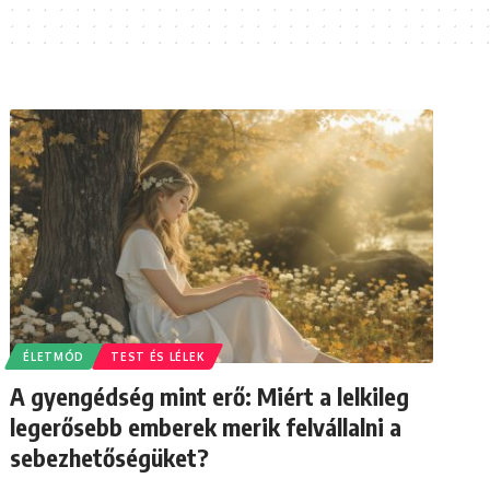
ÉLETMÓD
TEST ÉS LÉLEK
A gyengédség mint erő: Miért a lelkileg
legerősebb emberek merik felvállalni a
sebezhetőségüket?