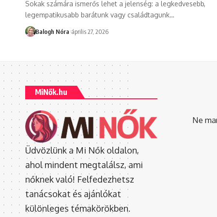
Sokak számára ismerős lehet a jelenség: a legkedvesebb,
legempatikusabb barátunk vagy családtagunk
…
Balogh Nóra
április 27, 2026
MiNők.hu
Ne mara
Üdvözlünk a Mi Nők oldalon,
ahol mindent megtalálsz, ami
nőknek való! Felfedezhetsz
tanácsokat és ajánlókat
különleges témakörökben.