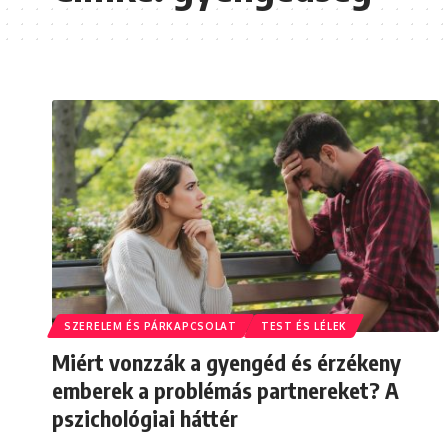
SZERELEM ÉS PÁRKAPCSOLAT
TEST ÉS LÉLEK
Miért vonzzák a gyengéd és érzékeny
emberek a problémás partnereket? A
pszichológiai háttér