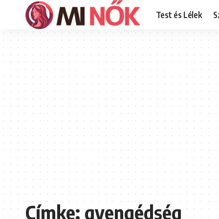
Test és Lélek
S
Címke:
gyengédség