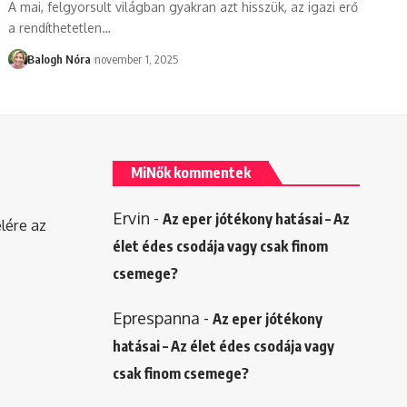
A mai, felgyorsult világban gyakran azt hisszük, az igazi erő
a rendíthetetlen
…
Balogh Nóra
november 1, 2025
MiNők kommentek
Ervin
-
Az eper jótékony hatásai – Az
elére az
élet édes csodája vagy csak finom
csemege?
Eprespanna
-
Az eper jótékony
hatásai – Az élet édes csodája vagy
csak finom csemege?