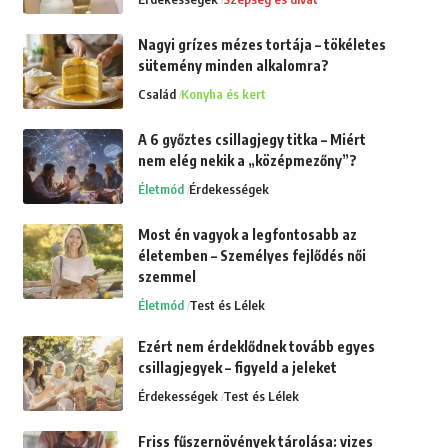
Nagyi grízes mézes tortája – tökéletes
sütemény minden alkalomra?
Család
Konyha és kert
A 6 győztes csillagjegy titka – Miért
nem elég nekik a „középmezőny”?
Életmód
Érdekességek
Most én vagyok a legfontosabb az
életemben – Személyes fejlődés női
szemmel
Életmód
Test és Lélek
Ezért nem érdeklődnek tovább egyes
csillagjegyek – figyeld a jeleket
Érdekességek
Test és Lélek
Friss fűszernövények tárolása: vizes