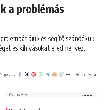
k a problémás
ert empátiájuk és segítő szándékuk
éget és kihívásokat eredményez,
36 perc olvasás
Megosztás
Search
for: