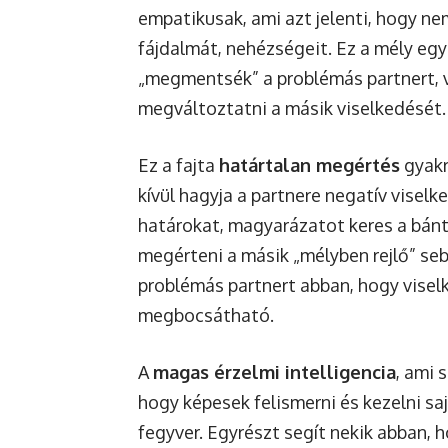
empatikusak, ami azt jelenti, hogy nem
fájdalmát, nehézségeit. Ez a mély eg
„megmentsék” a problémás partnert, v
megváltoztatni a másik viselkedését.
Ez a fajta
határtalan megértés
gyakr
kívül hagyja a partnere negatív visel
határokat, magyarázatot keres a bán
megérteni a másik „mélyben rejlő” seb
problémás partnert abban, hogy visel
megbocsátható.
A
magas érzelmi intelligencia
, ami 
hogy képesek felismerni és kezelni sa
fegyver. Egyrészt segít nekik abban,