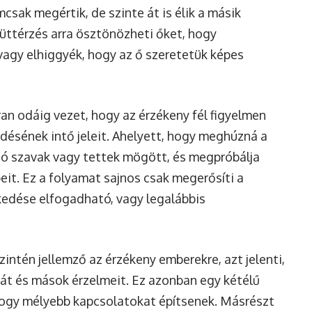
csak megértik, de szinte át is élik a másik
yüttérzés arra ösztönözheti őket, hogy
agy elhiggyék, hogy az ő szeretetük képes
an odáig vezet, hogy az érzékeny fél figyelmen
kedésének intő jeleit. Ahelyett, hogy meghúzná a
tó szavak vagy tettek mögött, és megpróbálja
eit. Ez a folyamat sajnos csak megerősíti a
kedése elfogadható, vagy legalábbis
szintén jellemző az érzékeny emberekre, azt jelenti,
ját és mások érzelmeit. Ez azonban egy kétélű
 hogy mélyebb kapcsolatokat építsenek. Másrészt