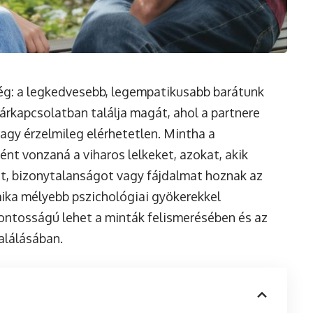
ég: a legkedvesebb, legempatikusabb barátunk
párkapcsolatban találja magát, ahol a partnere
gy érzelmileg elérhetetlen. Mintha a
t vonzaná a viharos lelkeket, azokat, akik
t, bizonytalanságot vagy fájdalmat hoznak az
ika mélyebb pszichológiai gyökerekkel
ontosságú lehet a minták felismerésében és az
alálásában.