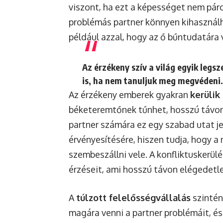
viszont, ha ezt a képességet nem pár
problémás partner könnyen kihasználh
például azzal, hogy az ő bűntudatára v
Az érzékeny szív a világ egyik legs
is, ha nem tanuljuk meg megvédeni.
Az érzékeny emberek gyakran
kerülik
béketeremtőnek tűnhet, hosszú távon
partner számára ez egy szabad utat j
érvényesítésére, hiszen tudja, hogy a 
szembeszállni vele. A konfliktuskerülé
érzéseit, ami hosszú távon elégedetl
A
túlzott felelősségvállalás
szintén
magára venni a partner problémáit, és