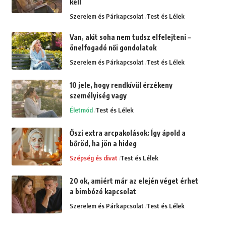
kell
Szerelem és Párkapcsolat
Test és Lélek
Van, akit soha nem tudsz elfelejteni –
önelfogadó női gondolatok
Szerelem és Párkapcsolat
Test és Lélek
10 jele, hogy rendkívül érzékeny
személyiség vagy
Életmód
Test és Lélek
Őszi extra arcpakolások: Így ápold a
bőröd, ha jön a hideg
Szépség és divat
Test és Lélek
20 ok, amiért már az elején véget érhet
a bimbózó kapcsolat
Szerelem és Párkapcsolat
Test és Lélek