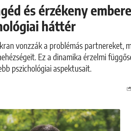
ngéd és érzékeny embere
ológiai háttér
ran vonzzák a problémás partnereket, m
ehézségeit. Ez a dinamika érzelmi függős
bb pszichológiai aspektusait.