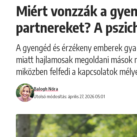
Miért vonzzák a gye
partnereket? A pszich
A gyengéd és érzékeny emberek gyak
miatt hajlamosak megoldani mások n
miközben felfedi a kapcsolatok mélye
Balogh Nóra
Utolsó módosítás: április 27, 2026 05:01