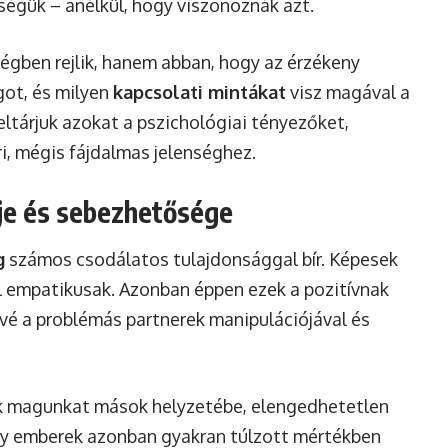
égük – anélkül, hogy viszonoznák azt.
gben rejlik, hanem abban, hogy az érzékeny
got, és milyen
kapcsolati mintákat
visz magával a
eltárjuk azokat a pszichológiai tényezőket,
i, mégis fájdalmas jelenséghez.
je és sebezhetősége
g
számos csodálatos tulajdonsággal bír. Képesek
l empatikusak. Azonban éppen ezek a pozitívnak
é a problémás partnerek manipulációjával és
k magunkat mások helyzetébe, elengedhetetlen
ny emberek azonban gyakran túlzott mértékben