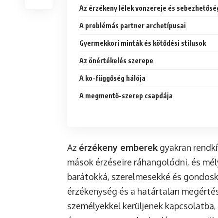
Az érzékeny lélek vonzereje és sebezhetősé
A problémás partner archetípusai
Gyermekkori minták és kötődési stílusok
Az önértékelés szerepe
A ko-függőség hálója
A megmentő-szerep csapdája
Az
érzékeny emberek
gyakran rendkí
mások érzéseire ráhangolódni, és mély
barátokká, szerelmesekké és gondosk
érzékenység és a határtalan megértés
személyekkel kerüljenek kapcsolatba, 