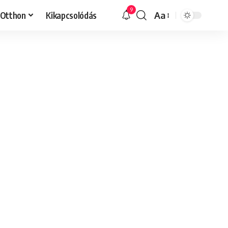
9
Otthon
Kikapcsolódás
Aa
Font
Resizer