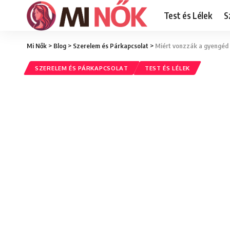
Test és Lélek
S
Mi Nők
>
Blog
>
Szerelem és Párkapcsolat
>
Miért vonzzák a gyengéd 
SZERELEM ÉS PÁRKAPCSOLAT
TEST ÉS LÉLEK