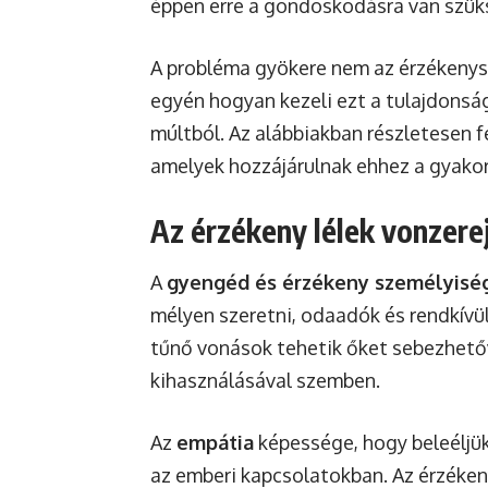
éppen erre a gondoskodásra van szüks
A probléma gyökere nem az érzékenysé
egyén hogyan kezeli ezt a tulajdonsá
múltból. Az alábbiakban részletesen f
amelyek hozzájárulnak ehhez a gyakor
Az érzékeny lélek vonzere
A
gyengéd és érzékeny személyisé
mélyen szeretni, odaadók és rendkívü
tűnő vonások tehetik őket sebezhetőv
kihasználásával szemben.
Az
empátia
képessége, hogy beleéljü
az emberi kapcsolatokban. Az érzéke