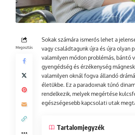
Sokak számára ismerős lehet a jelens
Megosztás
vagy családtagunk újra és újra olyan 
valamilyen módon problémás, bántó va
gyengédség és érzékenység mágneskén
valamilyen oknál fogva állandó drámá
életükbe. Ez a paradoxnak tűnő dinam
rendelkezik, melyek megértése kulcsf
egészségesebb kapcsolati utak megt
Tartalomjegyzék