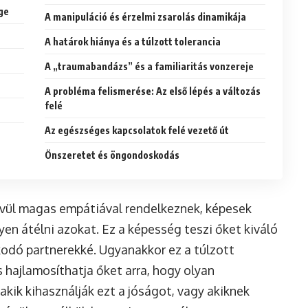
ge
A manipuláció és érzelmi zsarolás dinamikája
A határok hiánya és a túlzott tolerancia
A „traumabandázs” és a familiaritás vonzereje
A probléma felismerése: Az első lépés a változás
felé
Az egészséges kapcsolatok felé vezető út
Önszeretet és öngondoskodás
vül magas empátiával rendelkeznek, képesek
en átélni azokat. Ez a képesség teszi őket kiváló
odó partnerekké. Ugyanakkor ez a túlzott
 hajlamosíthatja őket arra, hogy olyan
akik kihasználják ezt a jóságot, vagy akiknek