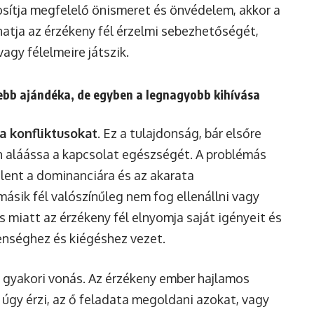
osítja megfelelő önismeret és önvédelem, akkor a
atja az érzékeny fél érzelmi sebezhetőségét,
agy félelmeire játszik.
zebb ajándéka, de egyben a legnagyobb kihívása
 a konfliktusokat
. Ez a tulajdonság, bár elsőre
 aláássa a kapcsolat egészségét. A problémás
elent a dominanciára és az akarata
másik fél valószínűleg nem fog ellenállni vagy
s miatt az érzékeny fél elnyomja saját igényeit és
enséghez és kiégéshez vezet.
 gyakori vonás. Az érzékeny ember hajlamos
 úgy érzi, az ő feladata megoldani azokat, vagy