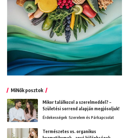
MiNők posztok
Mikor találkozol a szerelmeddel? –
Születési sorrend alapján megjósoljuk!
Érdekességek
Szerelem és Párkapcsolat
Természetes vs. organikus
kozmetikumok – apró különbségek,