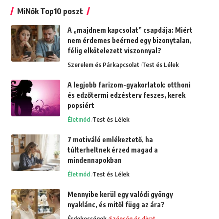
MiNők Top10 poszt
A „majdnem kapcsolat” csapdája: Miért
nem érdemes beérned egy bizonytalan,
félig elkötelezett viszonnyal?
Szerelem és Párkapcsolat
Test és Lélek
A legjobb farizom-gyakorlatok: otthoni
és edzőtermi edzésterv feszes, kerek
popsiért
Életmód
Test és Lélek
7 motiváló emlékeztető, ha
túlterheltnek érzed magad a
mindennapokban
Életmód
Test és Lélek
Mennyibe kerül egy valódi gyöngy
nyaklánc, és mitől függ az ára?
Érdekességek
Szépség és divat