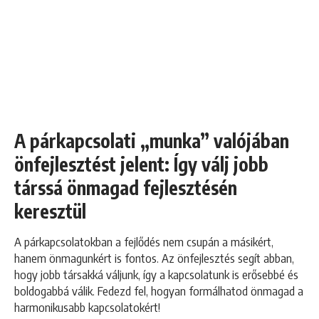
A párkapcsolati „munka” valójában
önfejlesztést jelent: Így válj jobb
társsá önmagad fejlesztésén
keresztül
A párkapcsolatokban a fejlődés nem csupán a másikért,
hanem önmagunkért is fontos. Az önfejlesztés segít abban,
hogy jobb társakká váljunk, így a kapcsolatunk is erősebbé és
boldogabbá válik. Fedezd fel, hogyan formálhatod önmagad a
harmonikusabb kapcsolatokért!