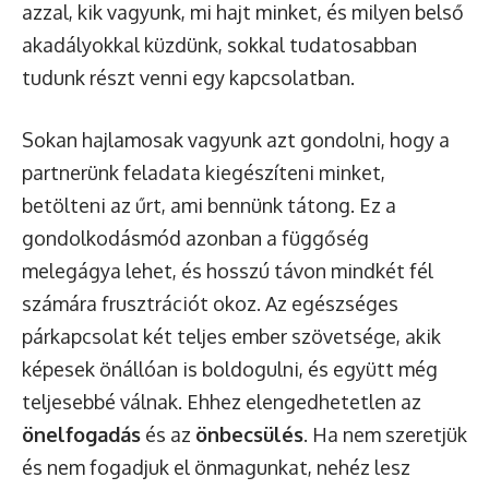
azzal, kik vagyunk, mi hajt minket, és milyen belső
akadályokkal küzdünk, sokkal tudatosabban
tudunk részt venni egy kapcsolatban.
Sokan hajlamosak vagyunk azt gondolni, hogy a
partnerünk feladata kiegészíteni minket,
betölteni az űrt, ami bennünk tátong. Ez a
gondolkodásmód azonban a függőség
melegágya lehet, és hosszú távon mindkét fél
számára frusztrációt okoz. Az egészséges
párkapcsolat két teljes ember szövetsége, akik
képesek önállóan is boldogulni, és együtt még
teljesebbé válnak. Ehhez elengedhetetlen az
önelfogadás
és az
önbecsülés
. Ha nem szeretjük
és nem fogadjuk el önmagunkat, nehéz lesz