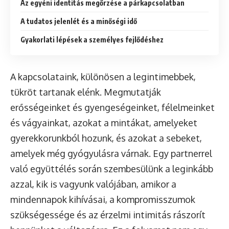
Az egyéni identitás megőrzése a párkapcsolatban
A tudatos jelenlét és a minőségi idő
Gyakorlati lépések a személyes fejlődéshez
A kapcsolataink, különösen a legintimebbek,
tükröt tartanak elénk. Megmutatják
erősségeinket és gyengeségeinket, félelmeinket
és vágyainkat, azokat a mintákat, amelyeket
gyerekkorunkból hozunk, és azokat a sebeket,
amelyek még gyógyulásra várnak. Egy partnerrel
való együttélés során szembesülünk a leginkább
azzal, kik is vagyunk valójában, amikor a
mindennapok kihívásai, a kompromisszumok
szükségessége és az érzelmi intimitás rászorít