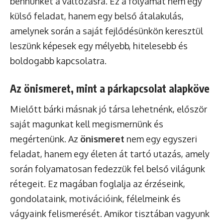
bennünket a változásra. Ez a folyamat nem egy
külső feladat, hanem egy belső átalakulás,
amelynek során a saját fejlődésünkön keresztül
leszünk képesek egy mélyebb, hitelesebb és
boldogabb kapcsolatra.
Az önismeret, mint a párkapcsolat alapköve
Mielőtt bárki másnak jó társa lehetnénk, először
saját magunkat kell megismernünk és
megértenünk. Az
önismeret
nem egy egyszeri
feladat, hanem egy életen át tartó utazás, amely
során folyamatosan fedezzük fel belső világunk
rétegeit. Ez magában foglalja az érzéseink,
gondolataink, motivációink, félelmeink és
vágyaink felismerését. Amikor tisztában vagyunk