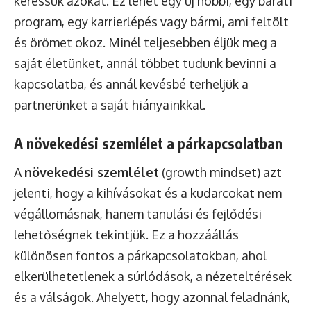
keressük azokat. Ez lehet egy új hobbi, egy baráti
program, egy karrierlépés vagy bármi, ami feltölt
és örömet okoz. Minél teljesebben éljük meg a
saját életünket, annál többet tudunk bevinni a
kapcsolatba, és annál kevésbé terheljük a
partnerünket a saját hiányainkkal.
A növekedési szemlélet a párkapcsolatban
A
növekedési szemlélet
(growth mindset) azt
jelenti, hogy a kihívásokat és a kudarcokat nem
végállomásnak, hanem tanulási és fejlődési
lehetőségnek tekintjük. Ez a hozzáállás
különösen fontos a párkapcsolatokban, ahol
elkerülhetetlenek a súrlódások, a nézeteltérések
és a válságok. Ahelyett, hogy azonnal feladnánk,