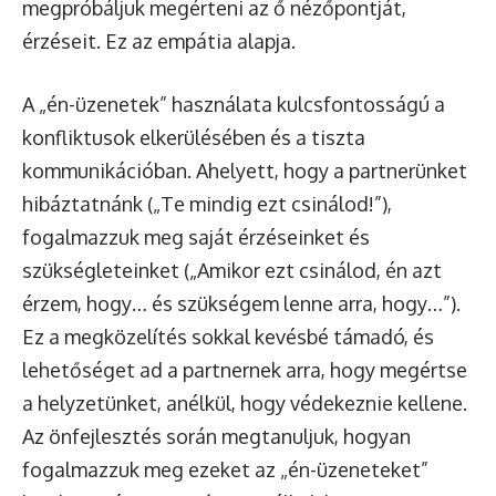
megpróbáljuk megérteni az ő nézőpontját,
érzéseit. Ez az empátia alapja.
A „én-üzenetek” használata kulcsfontosságú a
konfliktusok elkerülésében és a tiszta
kommunikációban. Ahelyett, hogy a partnerünket
hibáztatnánk („Te mindig ezt csinálod!”),
fogalmazzuk meg saját érzéseinket és
szükségleteinket („Amikor ezt csinálod, én azt
érzem, hogy… és szükségem lenne arra, hogy…”).
Ez a megközelítés sokkal kevésbé támadó, és
lehetőséget ad a partnernek arra, hogy megértse
a helyzetünket, anélkül, hogy védekeznie kellene.
Az önfejlesztés során megtanuljuk, hogyan
fogalmazzuk meg ezeket az „én-üzeneteket”