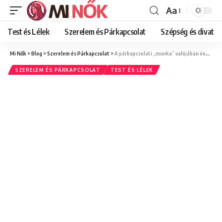
Aa
Font
Resizer
Test és Lélek
Szerelem és Párkapcsolat
Szépség és divat
Mi Nők
>
Blog
>
Szerelem és Párkapcsolat
>
A párkapcsolati „munka” valójában önfejlesztést jelent: Így válj jobb társsá önmagad fejlesztésén keresztül
SZERELEM ÉS PÁRKAPCSOLAT
TEST ÉS LÉLEK