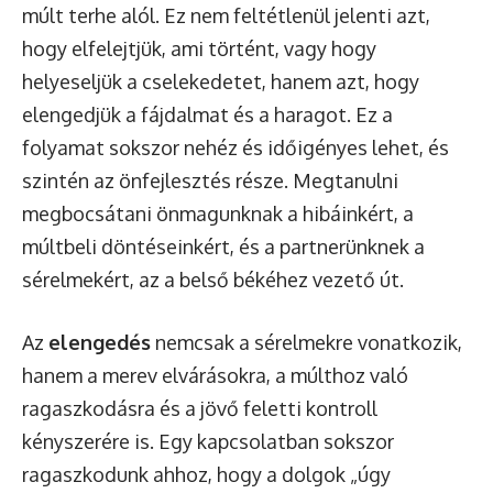
múlt terhe alól. Ez nem feltétlenül jelenti azt,
hogy elfelejtjük, ami történt, vagy hogy
helyeseljük a cselekedetet, hanem azt, hogy
elengedjük a fájdalmat és a haragot. Ez a
folyamat sokszor nehéz és időigényes lehet, és
szintén az önfejlesztés része. Megtanulni
megbocsátani önmagunknak a hibáinkért, a
múltbeli döntéseinkért, és a partnerünknek a
sérelmekért, az a belső békéhez vezető út.
Az
elengedés
nemcsak a sérelmekre vonatkozik,
hanem a merev elvárásokra, a múlthoz való
ragaszkodásra és a jövő feletti kontroll
kényszerére is. Egy kapcsolatban sokszor
ragaszkodunk ahhoz, hogy a dolgok „úgy