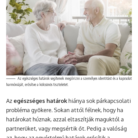
Az egészséges határok segítenek megőrizni a személyes identitást és a kapcsolat
harmóniáját, erősítve a kölcsönös tiszteletet.
Az
egészséges határok
hiánya sok párkapcsolati
probléma gyökere. Sokan attól félnek, hogy ha
határokat húznak, azzal eltaszítják maguktól a
partnerüket, vagy megsértik őt. Pedig a valóság
az, hogy az egyértelmű határok erősítik a