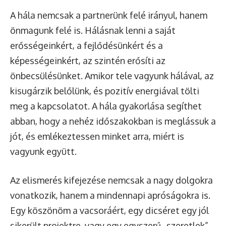
A hála nemcsak a partnerünk felé irányul, hanem
önmagunk felé is. Hálásnak lenni a saját
erősségeinkért, a fejlődésünkért és a
képességeinkért, az szintén erősíti az
önbecsülésünket. Amikor tele vagyunk hálával, az
kisugárzik belőlünk, és pozitív energiával tölti
meg a kapcsolatot. A hála gyakorlása segíthet
abban, hogy a nehéz időszakokban is meglássuk a
jót, és emlékeztessen minket arra, miért is
vagyunk együtt.
Az elismerés kifejezése nemcsak a nagy dolgokra
vonatkozik, hanem a mindennapi apróságokra is.
Egy köszönöm a vacsoráért, egy dicséret egy jól
sikerült projektre, vagy egy egyszerű „szeretlek”