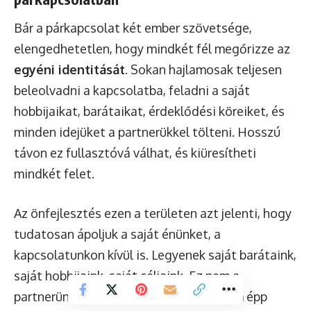
Bár a párkapcsolat két ember szövetsége,
elengedhetetlen, hogy mindkét fél megőrizze az
egyéni identitását
. Sokan hajlamosak teljesen
beleolvadni a kapcsolatba, feladni a saját
hobbijaikat, barátaikat, érdeklődési köreiket, és
minden idejüket a partnerükkel tölteni. Hosszú
távon ez fullasztóvá válhat, és kiüresítheti
mindkét felet.
Az önfejlesztés ezen a területen azt jelenti, hogy
tudatosan ápoljuk a saját énünket, a
kapcsolatunkon kívül is. Legyenek saját barátaink,
saját hobbijaink, saját céljaink. Ez nem a
partnerünk iránti tiszteletlenség, hanem épp