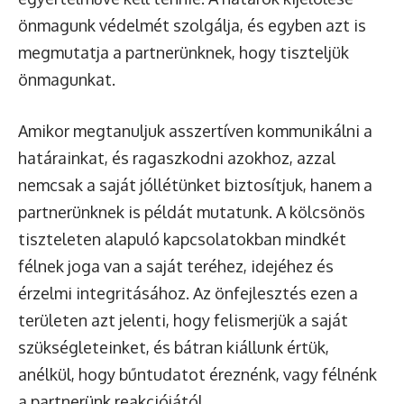
önmagunk védelmét szolgálja, és egyben azt is
megmutatja a partnerünknek, hogy tiszteljük
önmagunkat.
Amikor megtanuljuk asszertíven kommunikálni a
határainkat, és ragaszkodni azokhoz, azzal
nemcsak a saját jóllétünket biztosítjuk, hanem a
partnerünknek is példát mutatunk. A kölcsönös
tiszteleten alapuló kapcsolatokban mindkét
félnek joga van a saját teréhez, idejéhez és
érzelmi integritásához. Az önfejlesztés ezen a
területen azt jelenti, hogy felismerjük a saját
szükségleteinket, és bátran kiállunk értük,
anélkül, hogy bűntudatot éreznénk, vagy félnénk
a partnerünk reakciójától.