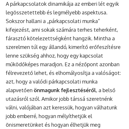
A párkapcsolatok dinamikája az emberi lét egyik
legösszetettebb és legmélyebb aspektusa.
Sokszor hallani a „párkapcsolati munka”
kifejezést, ami sokak számára terhes teherként,
fárasztó kötelezettségként hangzik. Mintha a
szerelmen túl egy állandó, kimerítő erőfeszítésre
lenne szükség ahhoz, hogy egy kapcsolat
működőképes maradjon. Ez a nézőpont azonban
félrevezető lehet, és elhomályosítja a valóságot:
azt, hogy a valódi párkapcsolati munka
alapvetően
önmagunk fejlesztéséről
, a belső
utazásról szól. Amikor jobb társsá szeretnénk
válni, valójában azt keressük, hogyan válhatunk
jobb emberré, hogyan mélyíthetjük el
önismeretünket és hogyan élhetjük meg