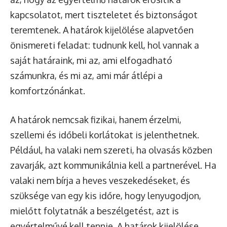
kapcsolatot, mert tiszteletet és biztonságot
teremtenek. A határok kijelölése alapvetően
önismereti feladat: tudnunk kell, hol vannak a
saját határaink, mi az, ami elfogadható
számunkra, és mi az, ami már átlépi a
komfortzónánkat.
A határok nemcsak fizikai, hanem érzelmi,
szellemi és időbeli korlátokat is jelenthetnek.
Például, ha valaki nem szereti, ha olvasás közben
zavarják, azt kommunikálnia kell a partnerével. Ha
valaki nem bírja a heves veszekedéseket, és
szüksége van egy kis időre, hogy lenyugodjon,
mielőtt folytatnák a beszélgetést, azt is
egyértelművé kell tennie. A határok kijelölése