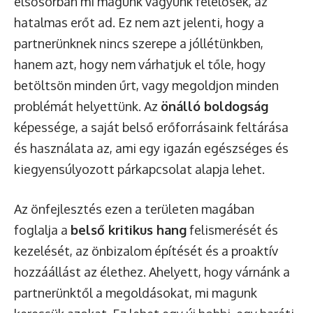
elsősorban mi magunk vagyunk felelősek, az
hatalmas erőt ad. Ez nem azt jelenti, hogy a
partnerünknek nincs szerepe a jóllétünkben,
hanem azt, hogy nem várhatjuk el tőle, hogy
betöltsön minden űrt, vagy megoldjon minden
problémát helyettünk. Az
önálló boldogság
képessége, a saját belső erőforrásaink feltárása
és használata az, ami egy igazán egészséges és
kiegyensúlyozott párkapcsolat alapja lehet.
Az önfejlesztés ezen a területen magában
foglalja a
belső kritikus hang
felismerését és
kezelését, az önbizalom építését és a proaktív
hozzáállást az élethez. Ahelyett, hogy várnánk a
partnerünktől a megoldásokat, mi magunk