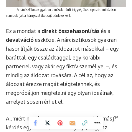
A nárcisztikusok gyakran a mások iránti irigységüket leplezik, miközben
manipulálják a környezetüket saját érdekeikért.
Ez a mondat a
direkt összehasonlítás
és a
devalváció
eszköze. A nárcisztikusok gyakran
hasonlítják össze az áldozatot másokkal – egy
baráttal, egy családtaggal, egy korábbi
partnerrel, vagy akár egy fiktív személlyel –, és
mindig az áldozat rovására. A cél az, hogy az
áldozat érezze magát elégtelennek, és
megpróbáljon megfelelni egy olyan ideálnak,
amelyet sosem érhet el.
A „miért nem lehetsz olyan, mint [valaki más]?”
kérdés egyértelműen azt sugallja, hogy az