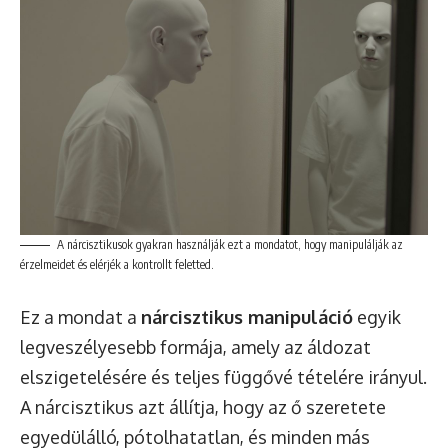
A nárcisztikusok gyakran használják ezt a mondatot, hogy manipulálják az
érzelmeidet és elérjék a kontrollt feletted.
Ez a mondat a
nárcisztikus manipuláció
egyik
legveszélyesebb formája, amely az áldozat
elszigetelésére és teljes függővé tételére irányul.
A nárcisztikus azt állítja, hogy az ő szeretete
egyedülálló, pótolhatatlan, és minden más