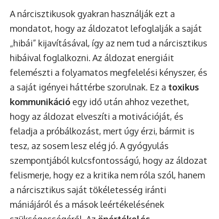
A nárcisztikusok gyakran használják ezt a
mondatot, hogy az áldozatot lefoglalják a saját
„hibái” kijavításával, így az nem tud a nárcisztikus
hibáival foglalkozni. Az áldozat energiáit
felemészti a folyamatos megfelelési kényszer, és
a saját igényei háttérbe szorulnak. Ez a
toxikus
kommunikáció
egy idő után ahhoz vezethet,
hogy az áldozat elveszíti a motivációját, és
feladja a próbálkozást, mert úgy érzi, bármit is
tesz, az sosem lesz elég jó. A gyógyulás
szempontjából kulcsfontosságú, hogy az áldozat
felismerje, hogy ez a kritika nem róla szól, hanem
a nárcisztikus saját tökéletesség iránti
mániájáról és a mások leértékelésének
szükségességéről. Az
önértékelés