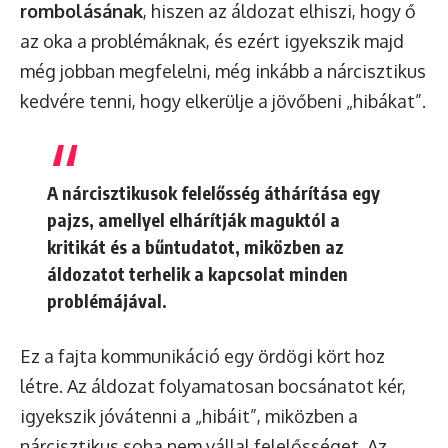
rombolásának
, hiszen az áldozat elhiszi, hogy ő
az oka a problémáknak, és ezért igyekszik majd
még jobban megfelelni, még inkább a nárcisztikus
kedvére tenni, hogy elkerülje a jövőbeni „hibákat”.
A nárcisztikusok felelősség áthárítása egy
pajzs, amellyel elhárítják maguktól a
kritikát és a bűntudatot, miközben az
áldozatot terhelik a kapcsolat minden
problémájával.
Ez a fajta kommunikáció egy ördögi kört hoz
létre. Az áldozat folyamatosan bocsánatot kér,
igyekszik jóvátenni a „hibáit”, miközben a
nárcisztikus soha nem vállal felelősséget. Az