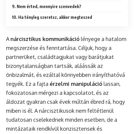
9. Nem érted, mennyire szenvedek?
10. Ha tényleg szeretsz, akkor megteszed
A
nárcisztikus kommunikáció
lényege a hatalom
megszerzése és fenntartása. Céljuk, hogy a
partnerüket, családtagjukat vagy barátjukat
bizonytalanságban tartsák, aláássák az
önbizalmát, és ezáltal könnyebben irányíthatóvá
tegyék. Ez a fajta
érzelmi manipuláció
lassan,
fokozatosan mérgezi a kapcsolatot, és az
áldozat gyakran csak évek múltán ébred rá, hogy
miben is él. A nárcisztikusok nem feltétlenül
tudatosan cselekednek minden esetben, de a
mintázataik rendkívül konzisztensek és