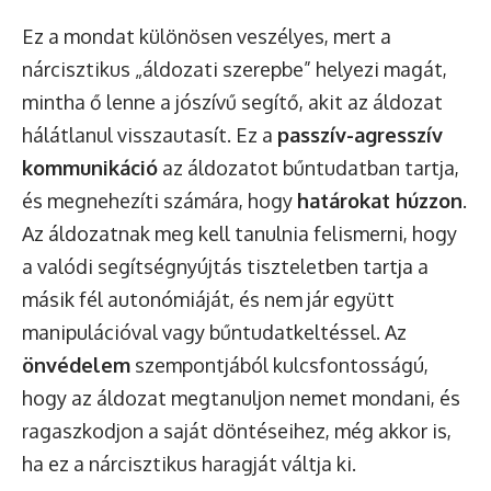
Ez a mondat különösen veszélyes, mert a
nárcisztikus „áldozati szerepbe” helyezi magát,
mintha ő lenne a jószívű segítő, akit az áldozat
hálátlanul visszautasít. Ez a
passzív-agresszív
kommunikáció
az áldozatot bűntudatban tartja,
és megnehezíti számára, hogy
határokat húzzon
.
Az áldozatnak meg kell tanulnia felismerni, hogy
a valódi segítségnyújtás tiszteletben tartja a
másik fél autonómiáját, és nem jár együtt
manipulációval vagy bűntudatkeltéssel. Az
önvédelem
szempontjából kulcsfontosságú,
hogy az áldozat megtanuljon nemet mondani, és
ragaszkodjon a saját döntéseihez, még akkor is,
ha ez a nárcisztikus haragját váltja ki.