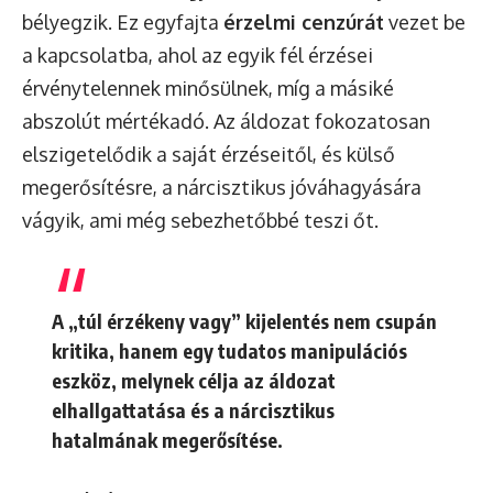
bélyegzik. Ez egyfajta
érzelmi cenzúrát
vezet be
a kapcsolatba, ahol az egyik fél érzései
érvénytelennek minősülnek, míg a másiké
abszolút mértékadó. Az áldozat fokozatosan
elszigetelődik a saját érzéseitől, és külső
megerősítésre, a nárcisztikus jóváhagyására
vágyik, ami még sebezhetőbbé teszi őt.
A „túl érzékeny vagy” kijelentés nem csupán
kritika, hanem egy tudatos
manipulációs
eszköz
, melynek célja az áldozat
elhallgattatása és a nárcisztikus
hatalmának megerősítése.