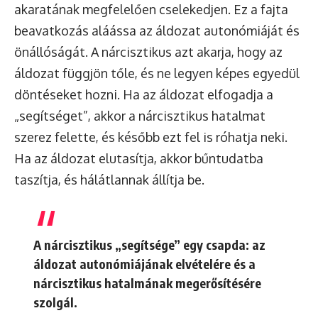
akaratának megfelelően cselekedjen. Ez a fajta
beavatkozás aláássa az áldozat autonómiáját és
önállóságát. A nárcisztikus azt akarja, hogy az
áldozat függjön tőle, és ne legyen képes egyedül
döntéseket hozni. Ha az áldozat elfogadja a
„segítséget”, akkor a nárcisztikus hatalmat
szerez felette, és később ezt fel is róhatja neki.
Ha az áldozat elutasítja, akkor bűntudatba
taszítja, és hálátlannak állítja be.
A nárcisztikus „segítsége” egy
csapda
: az
áldozat autonómiájának elvételére és a
nárcisztikus hatalmának megerősítésére
szolgál.