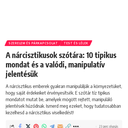
SZERELEM ÉS PÁRKAPCSOLAT
TEST ÉS LÉLEK
A nárcisztikusok szótára: 10 tipikus
mondat és a valódi, manipulatív
jelentésük
A nárcisztikus emberek gyakran manipulálják a környezetüket,
hogy saját érdekeiket érvényesítsék. E szótár tíz tipikus
mondatot mutat be, amelyek mögött rejtett, manipuláló
jelentések húzódnak. Ismerd meg ezeket, hogy tudatosabban
kezelhesd a nárcisztikus viselkedést!
23 perc olvasás