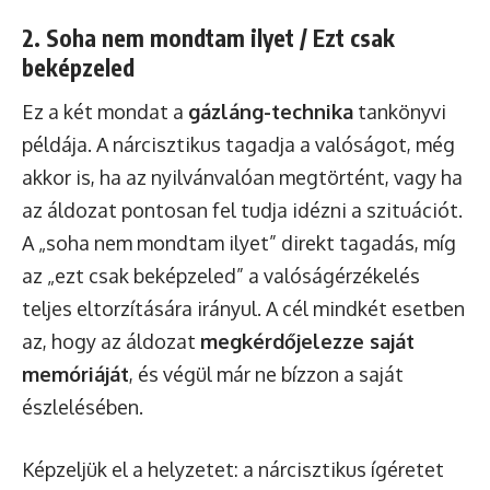
2. Soha nem mondtam ilyet / Ezt csak
beképzeled
Ez a két mondat a
gázláng-technika
tankönyvi
példája. A nárcisztikus tagadja a valóságot, még
akkor is, ha az nyilvánvalóan megtörtént, vagy ha
az áldozat pontosan fel tudja idézni a szituációt.
A „soha nem mondtam ilyet” direkt tagadás, míg
az „ezt csak beképzeled” a valóságérzékelés
teljes eltorzítására irányul. A cél mindkét esetben
az, hogy az áldozat
megkérdőjelezze saját
memóriáját
, és végül már ne bízzon a saját
észlelésében.
Képzeljük el a helyzetet: a nárcisztikus ígéretet