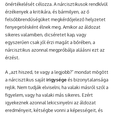
önértékelését célozza. A nárcisztikusok rendkívül
érzékenyek a kritikára, és bármilyen, az ő
felsőbbrendűségüket megkérdőjelező helyzetet
fenyegetésként élnek meg. Amikor az áldozat
sikeres valamiben, dicséretet kap, vagy
egyszerűen csak jól érzi magát a bőrében, a
nárcisztikus azonnal megpróbálja aláásni ezt az
érzést.
A „azt hiszed, te vagy a legjobb?” mondat mögött
a nárcisztikus saját
irigysége
és bizonytalansága
rejlik. Nem tudják elviselni, ha valaki másról szól a
figyelem, vagy ha valaki más sikeres. Ezért
igyekeznek azonnal lekicsinyelni az áldozat
eredményeit, kétségbe vonni a képességeit, és