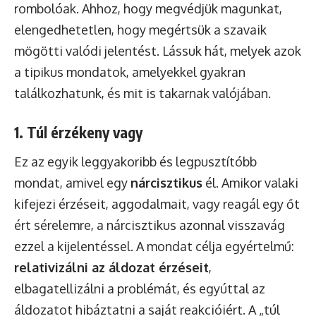
rombolóak. Ahhoz, hogy megvédjük magunkat,
elengedhetetlen, hogy megértsük a szavaik
mögötti valódi jelentést. Lássuk hát, melyek azok
a tipikus mondatok, amelyekkel gyakran
találkozhatunk, és mit is takarnak valójában.
1. Túl érzékeny vagy
Ez az egyik leggyakoribb és legpusztítóbb
mondat, amivel egy
nárcisztikus
él. Amikor valaki
kifejezi érzéseit, aggodalmait, vagy reagál egy őt
ért sérelemre, a nárcisztikus azonnal visszavág
ezzel a kijelentéssel. A mondat célja egyértelmű:
relativizálni az áldozat érzéseit
,
elbagatellizálni a problémát, és egyúttal az
áldozatot hibáztatni a saját reakcióiért. A „túl