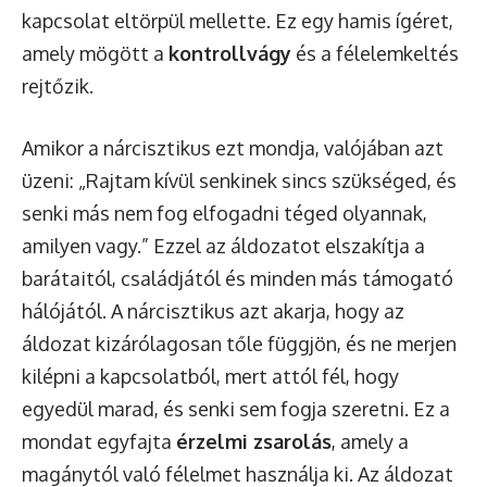
kapcsolat eltörpül mellette. Ez egy hamis ígéret,
amely mögött a
kontrollvágy
és a félelemkeltés
rejtőzik.
Amikor a nárcisztikus ezt mondja, valójában azt
üzeni: „Rajtam kívül senkinek sincs szükséged, és
senki más nem fog elfogadni téged olyannak,
amilyen vagy.” Ezzel az áldozatot elszakítja a
barátaitól, családjától és minden más támogató
hálójától. A nárcisztikus azt akarja, hogy az
áldozat kizárólagosan tőle függjön, és ne merjen
kilépni a kapcsolatból, mert attól fél, hogy
egyedül marad, és senki sem fogja szeretni. Ez a
mondat egyfajta
érzelmi zsarolás
, amely a
magánytól való félelmet használja ki. Az áldozat