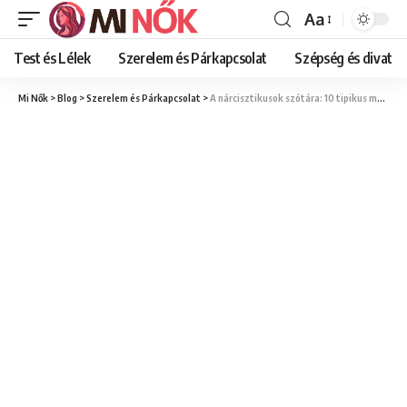
Aa
Font
Resizer
Test és Lélek
Szerelem és Párkapcsolat
Szépség és divat
Mi Nők
>
Blog
>
Szerelem és Párkapcsolat
>
A nárcisztikusok szótára: 10 tipikus mondat és a valódi, manipulatív jelentésük