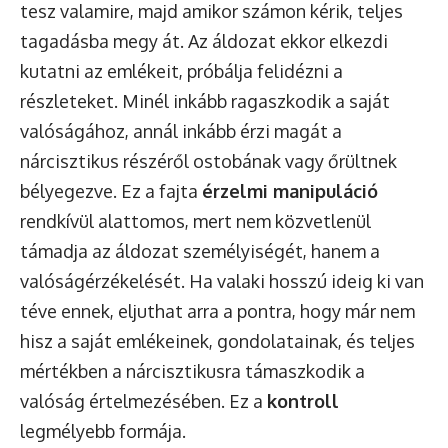
tesz valamire, majd amikor számon kérik, teljes
tagadásba megy át. Az áldozat ekkor elkezdi
kutatni az emlékeit, próbálja felidézni a
részleteket. Minél inkább ragaszkodik a saját
valóságához, annál inkább érzi magát a
nárcisztikus részéről ostobának vagy őrültnek
bélyegezve. Ez a fajta
érzelmi manipuláció
rendkívül alattomos, mert nem közvetlenül
támadja az áldozat személyiségét, hanem a
valóságérzékelését. Ha valaki hosszú ideig ki van
téve ennek, eljuthat arra a pontra, hogy már nem
hisz a saját emlékeinek, gondolatainak, és teljes
mértékben a nárcisztikusra támaszkodik a
valóság értelmezésében. Ez a
kontroll
legmélyebb formája.