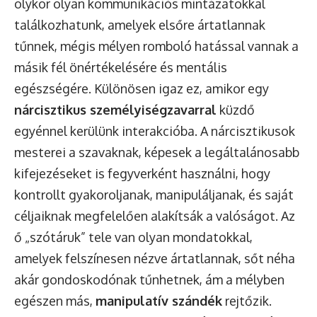
olykor olyan kommunikációs mintázatokkal
találkozhatunk, amelyek elsőre ártatlannak
tűnnek, mégis mélyen romboló hatással vannak a
másik fél önértékelésére és mentális
egészségére. Különösen igaz ez, amikor egy
nárcisztikus személyiségzavarral
küzdő
egyénnel kerülünk interakcióba. A nárcisztikusok
mesterei a szavaknak, képesek a legáltalánosabb
kifejezéseket is fegyverként használni, hogy
kontrollt gyakoroljanak, manipuláljanak, és saját
céljaiknak megfelelően alakítsák a valóságot. Az
ő „szótáruk” tele van olyan mondatokkal,
amelyek felszínesen nézve ártatlannak, sőt néha
akár gondoskodónak tűnhetnek, ám a mélyben
egészen más,
manipulatív szándék
rejtőzik.