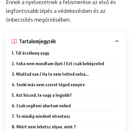
Ennek a nyelvezetnek a felismerése az első és
legfontosabb lépés a védekezésben és az
önbecsülés megőrzésében.
Tartalomjegyzék
1. Túl érzékeny vagy
2. Soha nem mondtam ilyet / Ezt csak beképzeled
3. Miattad van / Ha te nem tetted volna…
4. Senki más nem szeret téged ennyire
5. Azt hiszed, te vagy a legjobb?
6. Csak segíteni akartam neked
7. Te mindig mindent elrontasz
8. Miért nem lehetsz olyan, mint ?