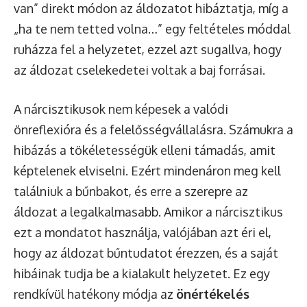
van” direkt módon az áldozatot hibáztatja, míg a
„ha te nem tetted volna…” egy feltételes móddal
ruházza fel a helyzetet, ezzel azt sugallva, hogy
az áldozat cselekedetei voltak a baj forrásai.
A nárcisztikusok nem képesek a valódi
önreflexióra és a felelősségvállalásra. Számukra a
hibázás a tökéletességük elleni támadás, amit
képtelenek elviselni. Ezért mindenáron meg kell
találniuk a bűnbakot, és erre a szerepre az
áldozat a legalkalmasabb. Amikor a nárcisztikus
ezt a mondatot használja, valójában azt éri el,
hogy az áldozat bűntudatot érezzen, és a saját
hibáinak tudja be a kialakult helyzetet. Ez egy
rendkívül hatékony módja az
önértékelés