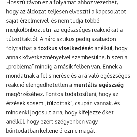
Hosszú távon ez a folyamat ahhoz vezethet,
hogy az áldozat teljesen elveszíti a kapcsolatot
saját érzelmeivel, és nem tudja többé
megkülönböztetni az egészséges reakciókat a
túlzottaktól. A nárcisztikus pedig szabadon
folytathatja
toxikus viselkedését
anélkül, hogy
annak következményeivel szembesülne, hiszen a
„probléma” mindig a másik félben van. Ennek a
mondatnak a felismerése és a rá való egészséges
reakció elengedhetetlen a
mentális egészség
megőrzéséhez. Fontos tudatosítani, hogy az
érzések sosem „túlzottak”, csupán vannak, és
mindenki jogosult arra, hogy kifejezze őket
anélkül, hogy ezért szégyenben vagy
bűntudatban kellene éreznie magát.