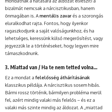
mondatnak a hatására az áldozat elveszíti a
bizalmát nemcsak a nárcisztikusban, hanem
önmagában is. A
mentális zavar
és a szorongás
eluralkodhat rajta. Fontos, hogy ilyenkor
ragaszkodjunk a saját valóságunkhoz, és ha
lehetséges, keressünk külső megerősítést, vagy
jegyezzük le a történéseket, hogy legyen mire
támaszkodnunk.
3. Miattad van / Ha te nem tetted volna…
Ez a mondat a
felelősség áthárításának
klasszikus példája. A nárcisztikus sosem hibás.
Bármi rossz történik, bármilyen probléma merül
fel, azért mindig valaki más felelős – és ez a
valaki más szinte mindig az áldozat. A „miattad