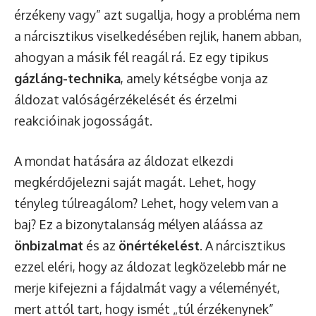
érzékeny vagy” azt sugallja, hogy a probléma nem
a nárcisztikus viselkedésében rejlik, hanem abban,
ahogyan a másik fél reagál rá. Ez egy tipikus
gázláng-technika
, amely kétségbe vonja az
áldozat valóságérzékelését és érzelmi
reakcióinak jogosságát.
A mondat hatására az áldozat elkezdi
megkérdőjelezni saját magát. Lehet, hogy
tényleg túlreagálom? Lehet, hogy velem van a
baj? Ez a bizonytalanság mélyen aláássa az
önbizalmat
és az
önértékelést
. A nárcisztikus
ezzel eléri, hogy az áldozat legközelebb már ne
merje kifejezni a fájdalmát vagy a véleményét,
mert attól tart, hogy ismét „túl érzékenynek”