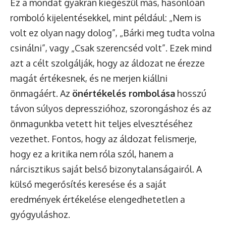
Ez a mondat gyakran kiegészül más, hasonlóan
romboló kijelentésekkel, mint például: „Nem is
volt ez olyan nagy dolog”, „Bárki meg tudta volna
csinálni”, vagy „Csak szerencséd volt”. Ezek mind
azt a célt szolgálják, hogy az áldozat ne érezze
magát értékesnek, és ne merjen kiállni
önmagáért. Az
önértékelés rombolása
hosszú
távon súlyos depresszióhoz, szorongáshoz és az
önmagunkba vetett hit teljes elvesztéséhez
vezethet. Fontos, hogy az áldozat felismerje,
hogy ez a kritika nem róla szól, hanem a
nárcisztikus saját belső bizonytalanságairól. A
külső megerősítés keresése és a saját
eredmények értékelése elengedhetetlen a
gyógyuláshoz.