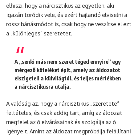
elhiszi, hogy a nárcisztikus az egyetlen, aki
igazán törődik vele, és ezért hajlandó elviselni a
rossz bánásmódot is, csak hogy ne veszítse el ezt
a „különleges” szeretetet.
A „senki más nem szeret téged ennyire” egy
mérgező köteléket
épít, amely az áldozatot
elszigeteli a külvilágtól, és teljes mértékben
a nárcisztikusra utalja.
A valóság az, hogy a nárcisztikus „szeretete”
feltételes, és csak addig tart, amíg az áldozat
megfelel az ő elvárásainak és szolgálja az ő
igényeit. Amint az áldozat megpróbálja felállítani