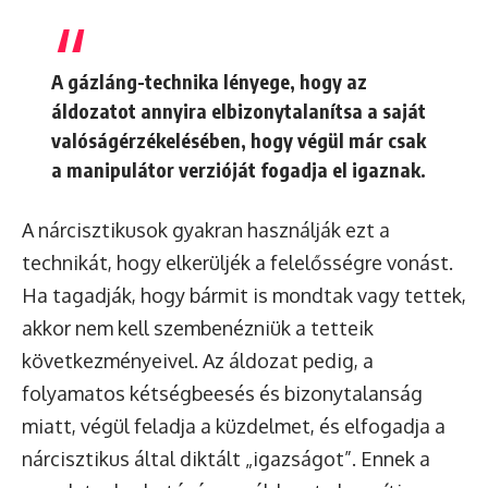
A gázláng-technika lényege, hogy az
áldozatot annyira elbizonytalanítsa a saját
valóságérzékelésében, hogy végül már csak
a manipulátor verzióját fogadja el igaznak.
A nárcisztikusok gyakran használják ezt a
technikát, hogy elkerüljék a felelősségre vonást.
Ha tagadják, hogy bármit is mondtak vagy tettek,
akkor nem kell szembenézniük a tetteik
következményeivel. Az áldozat pedig, a
folyamatos kétségbeesés és bizonytalanság
miatt, végül feladja a küzdelmet, és elfogadja a
nárcisztikus által diktált „igazságot”. Ennek a