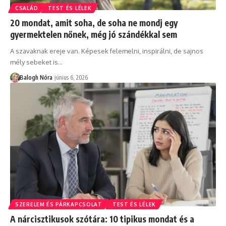
CSALÁD
TEST ÉS LÉLEK
20 mondat, amit soha, de soha ne mondj egy
gyermektelen nőnek, még jó szándékkal sem
A szavaknak ereje van. Képesek felemelni, inspirálni, de sajnos
mély sebeket is
…
Balogh Nóra
június 6, 2026
SZERELEM ÉS PÁRKAPCSOLAT
TEST ÉS LÉLEK
A nárcisztikusok szótára: 10 tipikus mondat és a