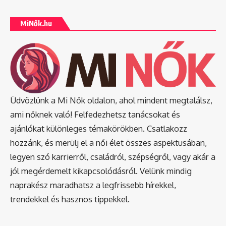
MiNők.hu
Üdvözlünk a Mi Nők oldalon, ahol mindent megtalálsz,
ami nőknek való! Felfedezhetsz tanácsokat és
ajánlókat különleges témakörökben. Csatlakozz
hozzánk, és merülj el a női élet összes aspektusában,
legyen szó karrierről, családról, szépségről, vagy akár a
jól megérdemelt kikapcsolódásról. Velünk mindig
naprakész maradhatsz a legfrissebb hírekkel,
trendekkel és hasznos tippekkel.