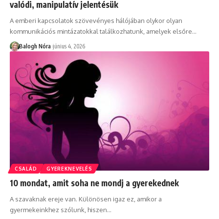
valódi, manipulatív jelentésük
A emberi kapcsolatok szövevényes hálójában olykor olyan
kommunikációs mintázatokkal találkozhatunk, amelyek elsőre
…
Balogh Nóra
június 4, 2026
CSALÁD
GYEREKNEVELÉS
10 mondat, amit soha ne mondj a gyerekednek
A szavaknak ereje van. Különösen igaz ez, amikor a
gyermekeinkhez szólunk, hiszen
…