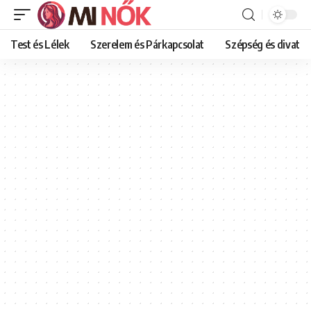
Test és Lélek
Szerelem és Párkapcsolat
Szépség és divat