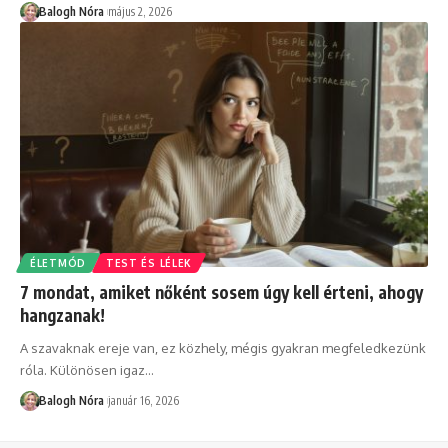
Balogh Nóra
május 2, 2026
ÉLETMÓD
TEST ÉS LÉLEK
7 mondat, amiket nőként sosem úgy kell érteni, ahogy
hangzanak!
A szavaknak ereje van, ez közhely, mégis gyakran megfeledkezünk
róla. Különösen igaz
…
Balogh Nóra
január 16, 2026