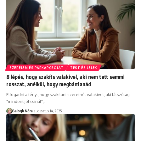
SZERELEM ÉS PÁRKAPCSOLAT
TEST ÉS LÉLEK
8 lépés, hogy szakíts valakivel, aki nem tett semmi
rosszat, anélkül, hogy megbántanád
Elfogadni a tényt, hogy szakítani szeretnél valakivel, aki látszólag
"mindent jól csinál",
…
Balogh Nóra
augusztus 14, 2025