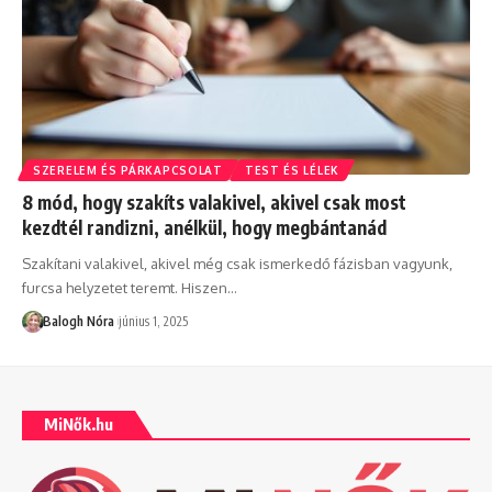
SZERELEM ÉS PÁRKAPCSOLAT
TEST ÉS LÉLEK
8 mód, hogy szakíts valakivel, akivel csak most
kezdtél randizni, anélkül, hogy megbántanád
Szakítani valakivel, akivel még csak ismerkedő fázisban vagyunk,
furcsa helyzetet teremt. Hiszen
…
Balogh Nóra
június 1, 2025
MiNők.hu