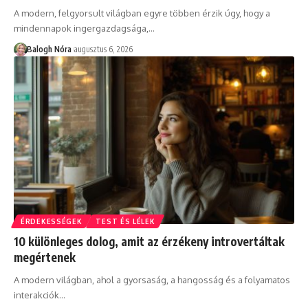
A modern, felgyorsult világban egyre többen érzik úgy, hogy a
mindennapok ingergazdagsága,
…
Balogh Nóra
augusztus 6, 2026
ÉRDEKESSÉGEK
TEST ÉS LÉLEK
10 különleges dolog, amit az érzékeny introvertáltak
megértenek
A modern világban, ahol a gyorsaság, a hangosság és a folyamatos
interakciók
…