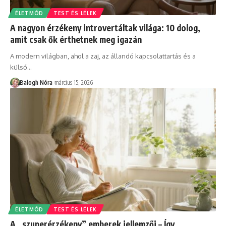
ÉLETMÓD
TEST ÉS LÉLEK
A nagyon érzékeny introvertáltak világa: 10 dolog,
amit csak ők érthetnek meg igazán
A modern világban, ahol a zaj, az állandó kapcsolattartás és a
külső
…
Balogh Nóra
március 15, 2026
ÉLETMÓD
TEST ÉS LÉLEK
A „szuperérzékeny” emberek jellemzői – Így