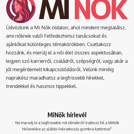
Üdvözlünk a Mi Nők oldalon, ahol mindent megtalálsz,
ami nőknek való! Felfedezhetsz tanácsokat és
ajánlókat különleges témakörökben. Csatlakozz
hozzánk, és merülj el a női élet összes aspektusában,
legyen szó karrierről, családról, szépségről, vagy akár a
jól megérdemelt kikapcsolódásról. Velünk mindig
naprakész maradhatsz a legfrissebb hírekkel,
trendekkel és hasznos tippekkel.
MiNők hírlevél
Ne maradj le a legfrissebb női témákról! Iratkozz fel a MiNők
hírlevelére az alábbi Feliratkozás gombra kattintva!"