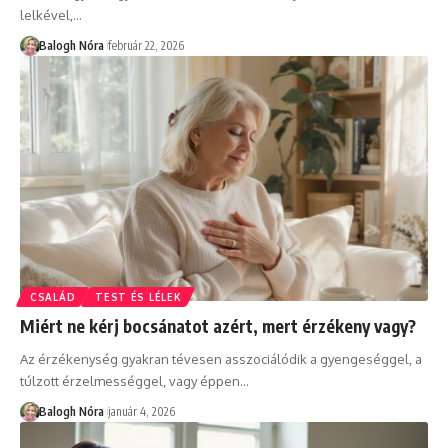
lelkével,
…
Balogh Nóra
február 22, 2026
CSALÁD
TEST ÉS LÉLEK
Miért ne kérj bocsánatot azért, mert érzékeny vagy?
Az érzékenység gyakran tévesen asszociálódik a gyengeséggel, a
túlzott érzelmességgel, vagy éppen
…
Balogh Nóra
január 4, 2026