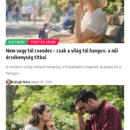
ÉLETMÓD
TEST ÉS LÉLEK
Nem vagy túl csendes – csak a világ túl hangos: a női
érzékenység titkai
A modern világ rohanó tempója, a folyamatos ingerek áradata és a
hangos
…
Balogh Nóra
május 30, 2026