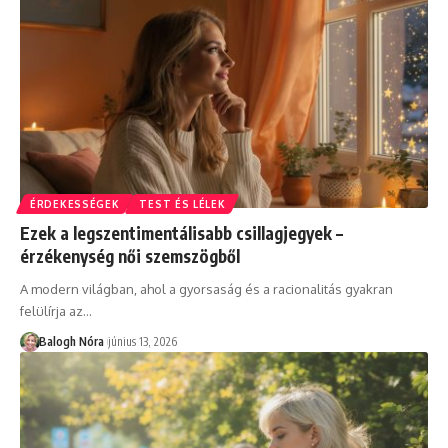
ÉRDEKESSÉGEK
TEST ÉS LÉLEK
Ezek a legszentimentálisabb csillagjegyek –
érzékenység női szemszögből
A modern világban, ahol a gyorsaság és a racionalitás gyakran
felülírja az
…
Balogh Nóra
június 13, 2026