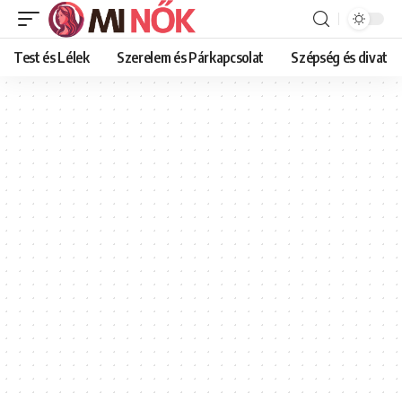
Test és Lélek
Szerelem és Párkapcsolat
Szépség és divat