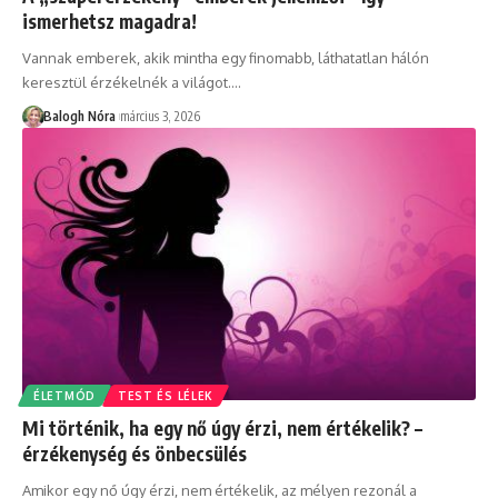
ismerhetsz magadra!
Vannak emberek, akik mintha egy finomabb, láthatatlan hálón
keresztül érzékelnék a világot.
…
Balogh Nóra
március 3, 2026
ÉLETMÓD
TEST ÉS LÉLEK
Mi történik, ha egy nő úgy érzi, nem értékelik? –
érzékenység és önbecsülés
Amikor egy nő úgy érzi, nem értékelik, az mélyen rezonál a