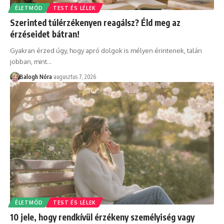
ÉLETMÓD
TEST ÉS LÉLEK
Szerinted túlérzékenyen reagálsz? Éld meg az
érzéseidet bátran!
Gyakran érzed úgy, hogy apró dolgok is mélyen érintenek, talán
jobban, mint
…
Balogh Nóra
augusztus 7, 2026
ÉLETMÓD
TEST ÉS LÉLEK
10 jele, hogy rendkívül érzékeny személyiség vagy