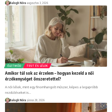
Balogh Nóra
augusztus 3, 2026
ÉLETMÓD
TEST ÉS LÉLEK
Amikor túl sok az érzelem – hogyan kezeld a női
érzékenységet önszeretettel?
A női lélek, mint egy finomhangolt műszer, képes a legapróbb
rezdüléseket is
…
Balogh Nóra
június 28, 2026