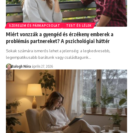
SZERELEM ÉS PÁRKAPCSOLAT
TEST ÉS LÉLEK
Miért vonzzák a gyengéd és érzékeny emberek a
problémás partnereket? A pszichológiai háttér
Sokak számára ismerős lehet a jelenség: a legkedvesebb,
legempatikusabb barátunk vagy családtagunk
…
Balogh Nóra
április 27, 2026