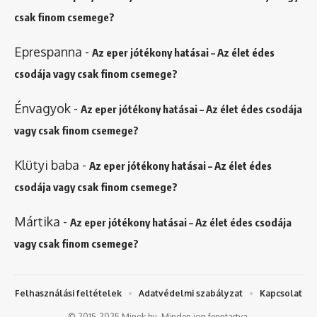
csak finom csemege?
Eprespanna
-
Az eper jótékony hatásai – Az élet édes
csodája vagy csak finom csemege?
Énvagyok
-
Az eper jótékony hatásai – Az élet édes csodája
vagy csak finom csemege?
Klütyi baba
-
Az eper jótékony hatásai – Az élet édes
csodája vagy csak finom csemege?
Mártika
-
Az eper jótékony hatásai – Az élet édes csodája
vagy csak finom csemege?
Felhasználási feltételek
Adatvédelmi szabályzat
Kapcsolat
© 2015-2025 Minok.hu. Minden jog fenntartva.