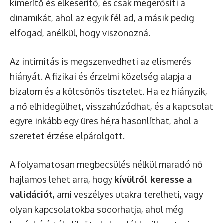
kimerítő és elkeserítő, és csak megerősíti a
dinamikát, ahol az egyik fél ad, a másik pedig
elfogad, anélkül, hogy viszonozná.
Az intimitás is megszenvedheti az elismerés
hiányát. A fizikai és érzelmi közelség alapja a
bizalom és a kölcsönös tisztelet. Ha ez hiányzik,
a nő elhidegülhet, visszahúzódhat, és a kapcsolat
egyre inkább egy üres héjra hasonlíthat, ahol a
szeretet érzése elpárolgott.
A folyamatosan megbecsülés nélkül maradó nő
hajlamos lehet arra, hogy
kívülről keresse a
validációt
, ami veszélyes utakra terelheti, vagy
olyan kapcsolatokba sodorhatja, ahol még