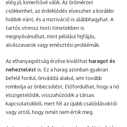
elég jó, kimerítővé válik. Az örömérzet
csökkenhet, az érdeklődés elveszhet a korábbi
hobbik iránt, és a motiváció is alábbhagyhat. A
tartós stressz testi tünetekben is
megnyilvánulhat, mint például fejfájás,
alvászavarok vagy emésztési problémák.
Az elhanyagoltság érzése kiválthat
haragot és
neheztelést
is. Ez a harag azonban gyakran
befelé fordul, önváddá alakul, ami tovább
rombolja az önbecsülést. Előfordulhat, hogy a nő
elszigetelődik, visszahúzódik a társas
kapcsolatokból, mert fél az újabb csalódásoktól
vagy attól, hogy ismét nem értik meg.