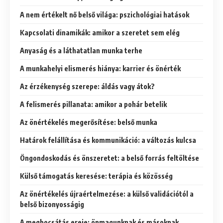
A nem értékelt nő belső világa: pszichológiai hatások
Kapcsolati dinamikák: amikor a szeretet sem elég
Anyaság és a láthatatlan munka terhe
A munkahelyi elismerés hiánya: karrier és önérték
Az érzékenység szerepe: áldás vagy átok?
A felismerés pillanata: amikor a pohár betelik
Az önértékelés megerősítése: belső munka
Határok felállítása és kommunikáció: a változás kulcsa
Öngondoskodás és önszeretet: a belső forrás feltöltése
Külső támogatás keresése: terápia és közösség
Az önértékelés újraértelmezése: a külső validációtól a
belső bizonyosságig
A megbocsátás ereje: önmagunknak és másoknak