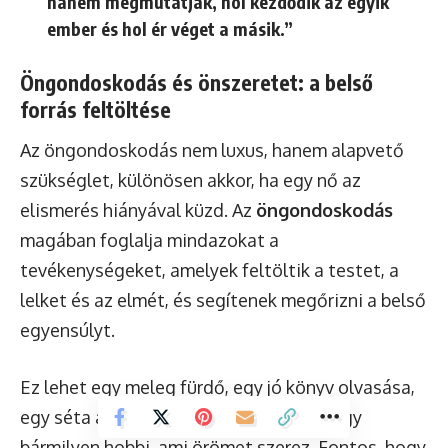
hanem megmutatják, hol kezdődik az egyik
ember és hol ér véget a másik.”
Öngondoskodás és önszeretet: a belső
forrás feltöltése
Az öngondoskodás nem luxus, hanem alapvető
szükséglet, különösen akkor, ha egy nő az
elismerés hiányával küzd. Az
öngondoskodás
magában foglalja mindazokat a
tevékenységeket, amelyek feltöltik a testet, a
lelket és az elmét, és segítenek megőrizni a belső
egyensúlyt.
Ez lehet egy meleg fürdő, egy jó könyv olvasása,
egy séta a természetben, meditáció, vagy
bármilyen hobbi, ami örömet szerez. Fontos, hogy