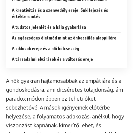
A kreativitás és a szenvedély ereje: önkifejezés és
értékteremtés
A tudatos jelenlét és a hála gyakorlása
Az egészséges életmód mint az önbecsülés alappillére
A ciklusok ereje és a női bölcsesség
A társadalmi elvárások és a változás ereje
A nők gyakran hajlamosabbak az empátiára és a
gondoskodásra, ami dicséretes tulajdonság, ám
paradox módon éppen ez teheti őket
sebezhetővé. A mások igényeinek előtérbe
helyezése, a folyamatos adakozás, anélkül, hogy
viszonzást kapnának, kimerítő lehet, és