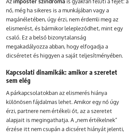
Az
imposter szindróma
is gyakran felüti a fejét: a
nő, még ha sikeres is a munkájában vagy a
magánéletében, úgy érzi, nem érdemli meg az
elismerést, és bármikor lelepleződhet, mint egy
csaló. Ez a belső bizonytalanság
megakadályozza abban, hogy elfogadja a
dicséretet és higgyen a saját teljesítményében.
Kapcsolati dinamikák: amikor a szeretet
sem elég
A párkapcsolatokban az elismerés hiánya
különösen fájdalmas lehet. Amikor egy nő úgy
érzi, partnere nem értékeli őt, az a szeretet
alapjait is megingathatja. A „nem értékelnek”
érzése itt nem csupán a dicséret hiányát jelenti,