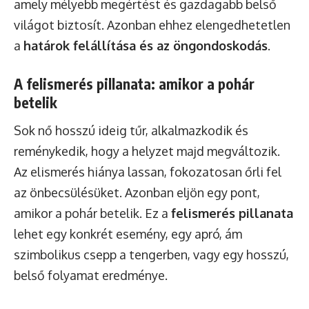
amely mélyebb megértést és gazdagabb belső
világot biztosít. Azonban ehhez elengedhetetlen
a
határok felállítása és az öngondoskodás
.
A felismerés pillanata: amikor a pohár
betelik
Sok nő hosszú ideig tűr, alkalmazkodik és
reménykedik, hogy a helyzet majd megváltozik.
Az elismerés hiánya lassan, fokozatosan őrli fel
az önbecsülésüket. Azonban eljön egy pont,
amikor a pohár betelik. Ez a
felismerés pillanata
lehet egy konkrét esemény, egy apró, ám
szimbolikus csepp a tengerben, vagy egy hosszú,
belső folyamat eredménye.