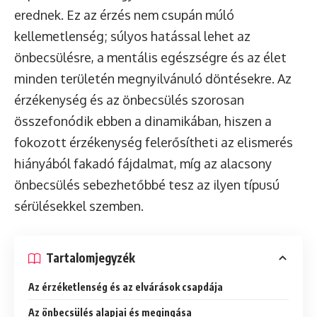
erednek. Ez az érzés nem csupán múló
kellemetlenség; súlyos hatással lehet az
önbecsülésre, a mentális egészségre és az élet
minden területén megnyilvánuló döntésekre. Az
érzékenység és az önbecsülés szorosan
összefonódik ebben a dinamikában, hiszen a
fokozott érzékenység felerősítheti az elismerés
hiányából fakadó fájdalmat, míg az alacsony
önbecsülés sebezhetőbbé tesz az ilyen típusú
sérülésekkel szemben.
Tartalomjegyzék
Az érzéketlenség és az elvárások csapdája
Az önbecsülés alapjai és megingása