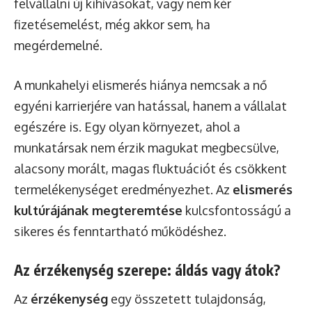
felvállalni új kihívásokat, vagy nem kér
fizetésemelést, még akkor sem, ha
megérdemelné.
A munkahelyi elismerés hiánya nemcsak a nő
egyéni karrierjére van hatással, hanem a vállalat
egészére is. Egy olyan környezet, ahol a
munkatársak nem érzik magukat megbecsülve,
alacsony morált, magas fluktuációt és csökkent
termelékenységet eredményezhet. Az
elismerés
kultúrájának megteremtése
kulcsfontosságú a
sikeres és fenntartható működéshez.
Az érzékenység szerepe: áldás vagy átok?
Az
érzékenység
egy összetett tulajdonság,