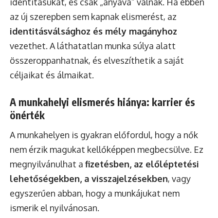
identitásukat, és csak „anyává” válnak. Ha ebben
az új szerepben sem kapnak elismerést, az
identitásválsághoz és mély magányhoz
vezethet. A láthatatlan munka súlya alatt
összeroppanhatnak, és elveszíthetik a saját
céljaikat és álmaikat.
A munkahelyi elismerés hiánya: karrier és
önérték
A munkahelyen is gyakran előfordul, hogy a nők
nem érzik magukat kellőképpen megbecsülve. Ez
megnyilvánulhat a
fizetésben, az előléptetési
lehetőségekben, a visszajelzésekben
, vagy
egyszerűen abban, hogy a munkájukat nem
ismerik el nyilvánosan.