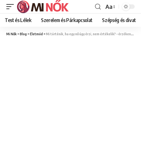
Aa
Font
Resizer
Test és Lélek
Szerelem és Párkapcsolat
Szépség és divat
Mi Nők
>
Blog
>
Életmód
>
Mi történik, ha egy nő úgy érzi, nem értékelik? – érzékenység és önbecsülés