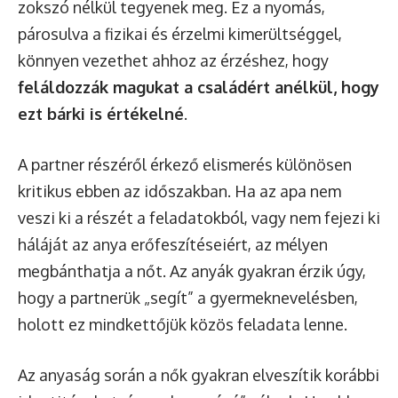
zokszó nélkül tegyenek meg. Ez a nyomás,
párosulva a fizikai és érzelmi kimerültséggel,
könnyen vezethet ahhoz az érzéshez, hogy
feláldozzák magukat a családért anélkül, hogy
ezt bárki is értékelné
.
A partner részéről érkező elismerés különösen
kritikus ebben az időszakban. Ha az apa nem
veszi ki a részét a feladatokból, vagy nem fejezi ki
háláját az anya erőfeszítéseiért, az mélyen
megbánthatja a nőt. Az anyák gyakran érzik úgy,
hogy a partnerük „segít” a gyermeknevelésben,
holott ez mindkettőjük közös feladata lenne.
Az anyaság során a nők gyakran elveszítik korábbi