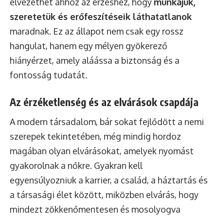
elvezethet ahhoz az érzéshez, hogy
munkájuk,
szeretetük és erőfeszítéseik láthatatlanok
maradnak. Ez az állapot nem csak egy rossz
hangulat, hanem egy mélyen gyökerező
hiányérzet, amely aláássa a biztonság és a
fontosság tudatát.
Az érzéketlenség és az elvárások csapdája
A modern társadalom, bár sokat fejlődött a nemi
szerepek tekintetében, még mindig hordoz
magában olyan elvárásokat, amelyek nyomást
gyakorolnak a nőkre. Gyakran kell
egyensúlyozniuk a karrier, a család, a háztartás és
a társasági élet között, miközben elvárás, hogy
mindezt zökkenőmentesen és mosolyogva