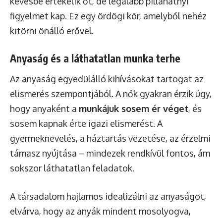
kevésbé értékelik őt, de legalább pillanatnyi
figyelmet kap. Ez egy ördögi kör, amelyből nehéz
kitörni önálló erővel.
Anyaság és a láthatatlan munka terhe
Az anyaság egyedülálló kihívásokat tartogat az
elismerés szempontjából. A nők gyakran érzik úgy,
hogy anyaként a
munkájuk sosem ér véget
, és
sosem kapnak érte igazi elismerést. A
gyermeknevelés, a háztartás vezetése, az érzelmi
támasz nyújtása – mindezek rendkívül fontos, ám
sokszor láthatatlan feladatok.
A társadalom hajlamos idealizálni az anyaságot,
elvárva, hogy az anyák mindent mosolyogva,