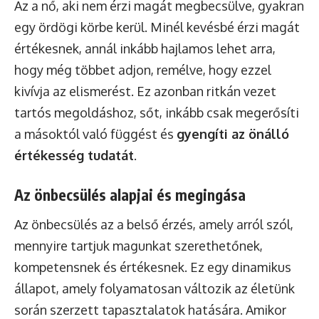
Az a nő, aki nem érzi magát megbecsülve, gyakran
egy ördögi körbe kerül. Minél kevésbé érzi magát
értékesnek, annál inkább hajlamos lehet arra,
hogy még többet adjon, remélve, hogy ezzel
kivívja az elismerést. Ez azonban ritkán vezet
tartós megoldáshoz, sőt, inkább csak megerősíti
a másoktól való függést és
gyengíti az önálló
értékesség tudatát
.
Az önbecsülés alapjai és megingása
Az önbecsülés az a belső érzés, amely arról szól,
mennyire tartjuk magunkat szerethetőnek,
kompetensnek és értékesnek. Ez egy dinamikus
állapot, amely folyamatosan változik az életünk
során szerzett tapasztalatok hatására. Amikor