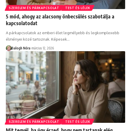
SZERELEM ÉS PÁRKAPCSOLAT
TEST ÉS LÉLEK
5 mód, ahogy az alacsony önbecsülés szabotálja a
kapcsolatodat
A párkapcsolatok az emberi élet legmélyebb és legkomplexebb
élményei közé tartoznak. Képesek
…
Balogh Nóra
március 12, 2026
SZERELEM ÉS PÁRKAPCSOLAT
TEST ÉS LÉLEK
Mit tegyél, ha úgy érzed, hogy nem tartanak elég