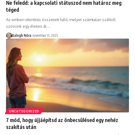
Ne feledd: a kapcsolati státuszod nem határoz meg
téged
Az emberi identitás összetett háló, melyet számtalan szálból
szövünk egy életen át.
…
Balogh Nóra
november 11, 2025
UNCATEGORIZED
7 mód, hogy újjáépítsd az önbecsülésed egy nehéz
szakítás után