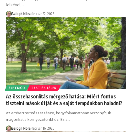
lelkével,
…
Balogh Nóra
február 22, 2026
ÉLETMÓD
TEST ÉS LÉLEK
Az összehasonlítás mérgező hatása: Miért fontos
tisztelni mások útját és a saját tempónkban haladni?
Az emberi természet része, hogy folyamatosan viszonyítjuk
magunkat a környezetünkhöz. Ez a
…
Balogh Nóra
február 16, 2026