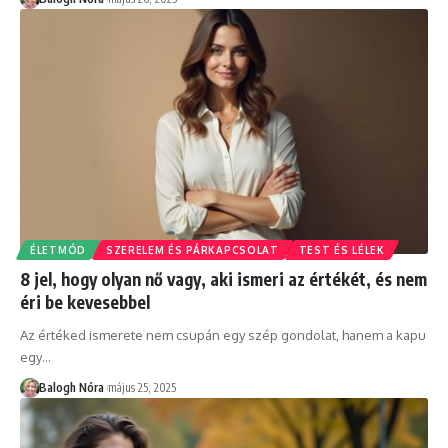
ÉLETMÓD
SZERELEM ÉS PÁRKAPCSOLAT
TEST ÉS LÉLEK
8 jel, hogy olyan nő vagy, aki ismeri az értékét, és nem
éri be kevesebbel
Az értéked ismerete nem csupán egy szép gondolat, hanem a kapu
egy
…
Balogh Nóra
május 25, 2025