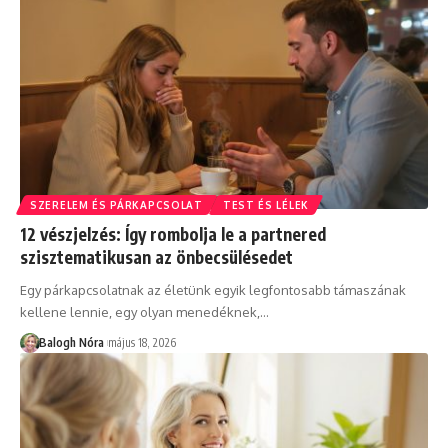
SZERELEM ÉS PÁRKAPCSOLAT
TEST ÉS LÉLEK
12 vészjelzés: Így rombolja le a partnered
szisztematikusan az önbecsülésedet
Egy párkapcsolatnak az életünk egyik legfontosabb támaszának
kellene lennie, egy olyan menedéknek,
…
Balogh Nóra
május 18, 2026