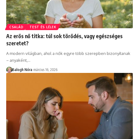
CSALÁD
TEST ÉS LÉLEK
Az erős nő titka: túl sok törődés, vagy egészséges
szeretet?
A modern világban, ahol a nők egyre több szerepben bizonyítanak
– anyaként,
…
Balogh Nóra
március 16, 2026