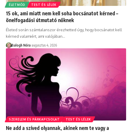
ÉLETMÓD
TEST ÉS LÉLEK
15 ok, ami miatt nem kell soha bocsánatot kérned –
önelfogadási útmutató nőknek
Életed során számtalanszor érezhetted úgy, hogy bocsánatot kell
kérned valamiért, ami valójában
…
Balogh Nóra
augusztus 4, 2026
SZERELEM ÉS PÁRKAPCSOLAT
TEST ÉS LÉLEK
Ne add a szíved olyannak, akinek nem te vagy a