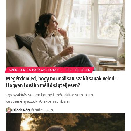
SZERELEM ÉS PÁRKAPCSOLAT
TEST ÉS LÉLEK
Megérdemled, hogy normálisan szakítsanak veled –
Hogyan tovább méltóságteljesen?
Egy szakítás sosem könnyű, még akkor sem, ha mi
kezdeményezzük. Amikor azonban
…
Balogh Nóra
február 16, 2026