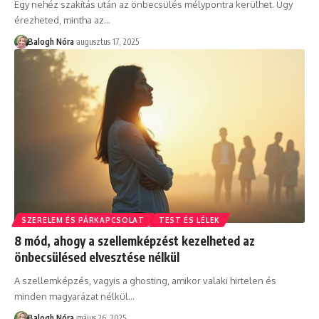
Egy nehéz szakítás után az önbecsülés mélypontra kerülhet. Úgy
érezheted, mintha az
…
Balogh Nóra
augusztus 17, 2025
SZERELEM ÉS PÁRKAPCSOLAT
TEST ÉS LÉLEK
8 mód, ahogy a szellemképzést kezelheted az
önbecsülésed elvesztése nélkül
A szellemképzés, vagyis a ghosting, amikor valaki hirtelen és
minden magyarázat nélkül
…
Balogh Nóra
május 26, 2025