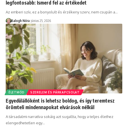
legfontosabb: Ismerd fel az értékedet
Az emberi szív, ez a bonyolult és érzékeny szerv, nem csupán a
…
Balogh Nóra
június 25, 2026
ÉLETMÓD
SZERELEM ÉS PÁRKAPCSOLAT
Egyedülállóként is lehetsz boldog, és így teremtesz
örömteli mindennapokat elvárások nélkül
A társadalmi narratíva sokáig azt sugallta, hogy a teljes élethez
elengedhetetlen egy
…