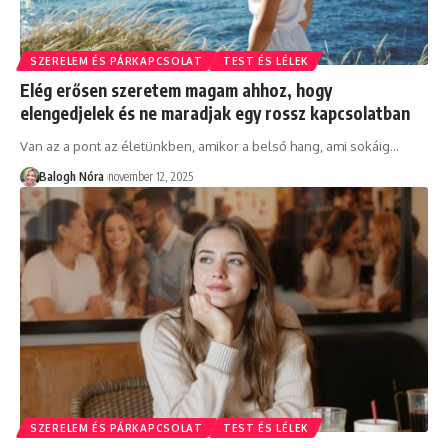
SZERELEM ÉS PÁRKAPCSOLAT
TEST ÉS LÉLEK
Elég erősen szeretem magam ahhoz, hogy
elengedjelek és ne maradjak egy rossz kapcsolatban
Van az a pont az életünkben, amikor a belső hang, ami sokáig
…
Balogh Nóra
november 12, 2025
SZERELEM ÉS PÁRKAPCSOLAT
TEST ÉS LÉLEK