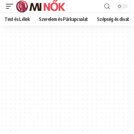
Test és Lélek
Szerelem és Párkapcsolat
Szépség és divat