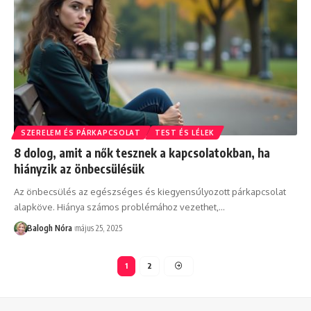
SZERELEM ÉS PÁRKAPCSOLAT
TEST ÉS LÉLEK
8 dolog, amit a nők tesznek a kapcsolatokban, ha
hiányzik az önbecsülésük
Az önbecsülés az egészséges és kiegyensúlyozott párkapcsolat
alapköve. Hiánya számos problémához vezethet,
…
Balogh Nóra
május 25, 2025
1
2