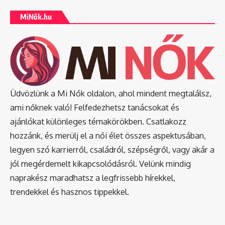
MiNők.hu
Üdvözlünk a Mi Nők oldalon, ahol mindent megtalálsz,
ami nőknek való! Felfedezhetsz tanácsokat és
ajánlókat különleges témakörökben. Csatlakozz
hozzánk, és merülj el a női élet összes aspektusában,
legyen szó karrierről, családról, szépségről, vagy akár a
jól megérdemelt kikapcsolódásról. Velünk mindig
naprakész maradhatsz a legfrissebb hírekkel,
trendekkel és hasznos tippekkel.