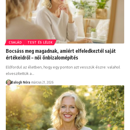
CSALÁD
TEST ÉS LÉLEK
Bocsáss meg magadnak, amiért elfeledkeztél saját
értékeidről – női önbizalomépítés
Előfordul az életben, hogy egy ponton azt vesszük észre: valahol
elveszítettük a
…
Balogh Nóra
március 21, 2026