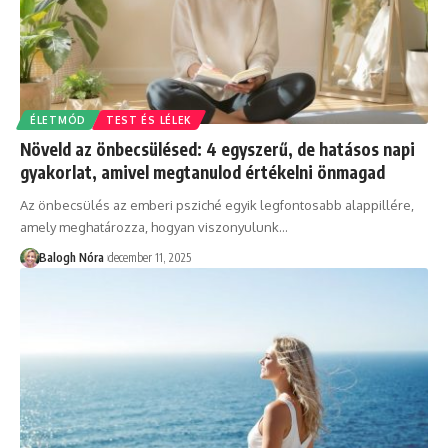
ÉLETMÓD
TEST ÉS LÉLEK
Növeld az önbecsülésed: 4 egyszerű, de hatásos napi
gyakorlat, amivel megtanulod értékelni önmagad
Az önbecsülés az emberi psziché egyik legfontosabb alappillére,
amely meghatározza, hogyan viszonyulunk
…
Balogh Nóra
december 11, 2025