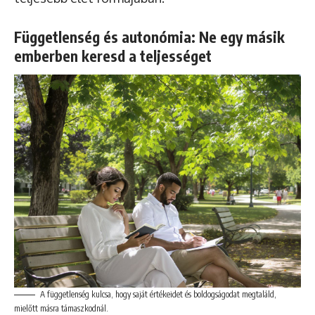
Függetlenség és autonómia: Ne egy másik
emberben keresd a teljességet
A függetlenség kulcsa, hogy saját értékeidet és boldogságodat megtaláld,
mielőtt másra támaszkodnál.