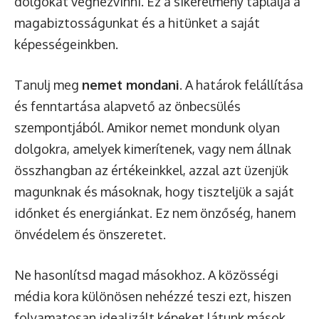
dolgokat véghezvinni. Ez a sikerélmény táplálja a
magabiztosságunkat és a hitünket a saját
képességeinkben.
Tanulj meg
nemet mondani
. A határok felállítása
és fenntartása alapvető az önbecsülés
szempontjából. Amikor nemet mondunk olyan
dolgokra, amelyek kimerítenek, vagy nem állnak
összhangban az értékeinkkel, azzal azt üzenjük
magunknak és másoknak, hogy tiszteljük a saját
időnket és energiánkat. Ez nem önzőség, hanem
önvédelem és önszeretet.
Ne hasonlítsd magad másokhoz. A közösségi
média kora különösen nehézzé teszi ezt, hiszen
folyamatosan idealizált képeket látunk mások