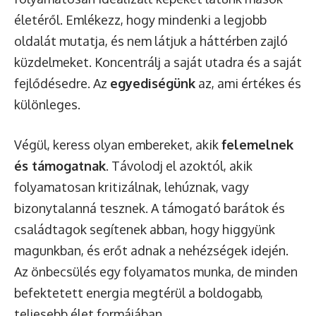
életéről. Emlékezz, hogy mindenki a legjobb
oldalát mutatja, és nem látjuk a háttérben zajló
küzdelmeket. Koncentrálj a saját utadra és a saját
fejlődésedre. Az
egyediségünk
az, ami értékes és
különleges.
Végül, keress olyan embereket, akik
felemelnek
és támogatnak
. Távolodj el azoktól, akik
folyamatosan kritizálnak, lehúznak, vagy
bizonytalanná tesznek. A támogató barátok és
családtagok segítenek abban, hogy higgyünk
magunkban, és erőt adnak a nehézségek idején.
Az önbecsülés egy folyamatos munka, de minden
befektetett energia megtérül a boldogabb,
teljesebb élet formájában.