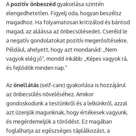
A
pozitív önbeszéd
gyakorlása szintén
elengedhetetlen. Figyelj oda, hogyan beszélsz
magadhoz. Ha folyamatosan kritizálod és bántod
magad, az aláássa az önbecsülésedet. Cseréld le
a negatív gondolatokat pozitív megerősítésekre.
Például, ahelyett, hogy azt mondanád: „Nem
vagyok elég jó”, mondd inkább: „Képes vagyok rá,
és fejlődök minden nap.”
Az
önellátás
(self-care) gyakorlása is hozzájárul
az önbecsülés növeléséhez. Amikor
gondoskodunk a testünkről és a lelkünkről, azzal
azt üzenjük magunknak, hogy értékesek vagyunk,
és megérdemeljük a törődést. Ez magában
foglalhatja az egészséges táplálkozást, a