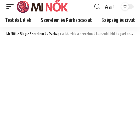
Aa
Font
Resizer
Test és Lélek
Szerelem és Párkapcsolat
Szépség és divat
Mi Nők
>
Blog
>
Szerelem és Párkapcsolat
>
Ne a szerelmet hajszold: Mit tegyél helyette, hogy vonzóbbá válj egy egészséges kapcsolatra?