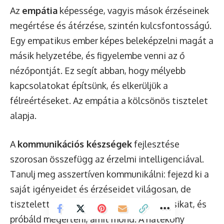
Az
empátia
képessége, vagyis mások érzéseinek
megértése és átérzése, szintén kulcsfontosságú.
Egy empatikus ember képes beleképzelni magát a
másik helyzetébe, és figyelembe venni az ő
nézőpontját. Ez segít abban, hogy mélyebb
kapcsolatokat építsünk, és elkerüljük a
félreértéseket. Az empátia a kölcsönös tisztelet
alapja.
A
kommunikációs készségek
fejlesztése
szorosan összefügg az érzelmi intelligenciával.
Tanulj meg asszertíven kommunikálni: fejezd ki a
saját igényeidet és érzéseidet világosan, de
tisztelettel. Hallgasd meg aktívan a másikat, és
próbáld megérteni, amit mond. A hatékony