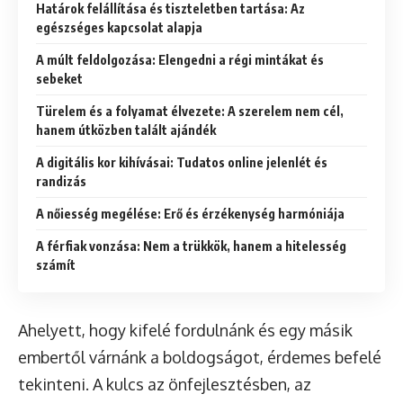
Határok felállítása és tiszteletben tartása: Az
egészséges kapcsolat alapja
A múlt feldolgozása: Elengedni a régi mintákat és
sebeket
Türelem és a folyamat élvezete: A szerelem nem cél,
hanem útközben talált ajándék
A digitális kor kihívásai: Tudatos online jelenlét és
randizás
A nőiesség megélése: Erő és érzékenység harmóniája
A férfiak vonzása: Nem a trükkök, hanem a hitelesség
számít
Ahelyett, hogy kifelé fordulnánk és egy másik
embertől várnánk a boldogságot, érdemes befelé
tekinteni. A kulcs az önfejlesztésben, az