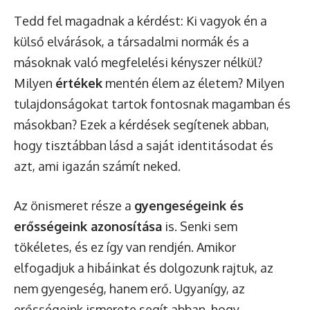
Tedd fel magadnak a kérdést: Ki vagyok én a
külső elvárások, a társadalmi normák és a
másoknak való megfelelési kényszer nélkül?
Milyen
értékek
mentén élem az életem? Milyen
tulajdonságokat tartok fontosnak magamban és
másokban? Ezek a kérdések segítenek abban,
hogy tisztábban lásd a saját identitásodat és
azt, ami igazán számít neked.
Az önismeret része a
gyengeségeink és
erősségeink azonosítása
is. Senki sem
tökéletes, és ez így van rendjén. Amikor
elfogadjuk a hibáinkat és dolgozunk rajtuk, az
nem gyengeség, hanem erő. Ugyanígy, az
erősségeink ismerete segít abban, hogy