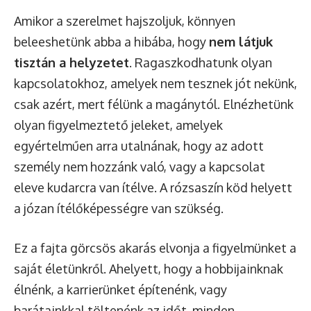
Amikor a szerelmet hajszoljuk, könnyen
beleeshetünk abba a hibába, hogy
nem látjuk
tisztán a helyzetet
. Ragaszkodhatunk olyan
kapcsolatokhoz, amelyek nem tesznek jót nekünk,
csak azért, mert félünk a magánytól. Elnézhetünk
olyan figyelmeztető jeleket, amelyek
egyértelműen arra utalnának, hogy az adott
személy nem hozzánk való, vagy a kapcsolat
eleve kudarcra van ítélve. A rózsaszín köd helyett
a józan ítélőképességre van szükség.
Ez a fajta görcsös akarás elvonja a figyelmünket a
saját életünkről. Ahelyett, hogy a hobbijainknak
élnénk, a karrierünket építenénk, vagy
barátainkkal töltenénk az időt, minden