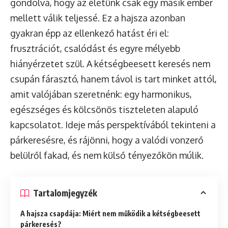
gondolva, hogy az életünk csak egy másik ember
mellett válik teljessé. Ez a hajsza azonban
gyakran épp az ellenkező hatást éri el:
frusztrációt, csalódást és egyre mélyebb
hiányérzetet szül. A kétségbeesett keresés nem
csupán fárasztó, hanem távol is tart minket attól,
amit valójában szeretnénk: egy harmonikus,
egészséges és kölcsönös tiszteleten alapuló
kapcsolatot. Ideje más perspektívából tekinteni a
párkeresésre, és rájönni, hogy a valódi vonzerő
belülről fakad, és nem külső tényezőkön múlik.
Tartalomjegyzék
A hajsza csapdája: Miért nem működik a kétségbeesett
párkeresés?