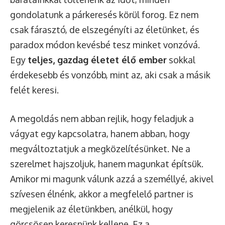
gondolatunk a párkeresés körül forog. Ez nem
csak fárasztó, de elszegényíti az életünket, és
paradox módon kevésbé tesz minket vonzóvá.
Egy
teljes, gazdag életet élő ember
sokkal
érdekesebb és vonzóbb, mint az, aki csak a másik
felét keresi.
A megoldás nem abban rejlik, hogy feladjuk a
vágyat egy kapcsolatra, hanem abban, hogy
megváltoztatjuk a megközelítésünket. Ne a
szerelmet hajszoljuk, hanem magunkat építsük.
Amikor mi magunk válunk azzá a személlyé, akivel
szívesen élnénk, akkor a megfelelő partner is
megjelenik az életünkben, anélkül, hogy
görcsösen keresnünk kellene. Ez a