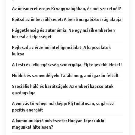
Az önismeret ereje: Ki vagy valójában, és mit szeretnél?
Építsd az önbecsülésedet: A belső magabiztosság alapjai
Függetlenség és autonómia: Ne egy másik emberben
keresd a teljességet
Fejleszd az érzelmi intelligenciádat: A kapcsolatok
kulcsa
A testi és lelki egészség szinergiája: Élj teljesebb életet!
Hobbik és szenvedélyek: Találd meg, ami igazán feltölt
Szociális háló és barátságok: Az emberi kapcsolatok
gazdagsága
A vonzás törvénye másképp: Élj tudatosan, sugározz
pozitív energiát
A kommunikáció művészete: Hogyan fejezzük ki
magunkat hitelesen?