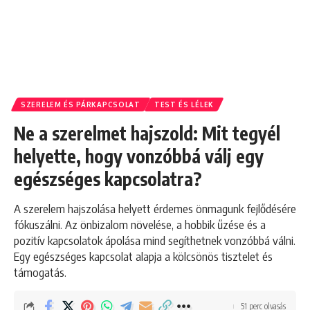
SZERELEM ÉS PÁRKAPCSOLAT
TEST ÉS LÉLEK
Ne a szerelmet hajszold: Mit tegyél
helyette, hogy vonzóbbá válj egy
egészséges kapcsolatra?
A szerelem hajszolása helyett érdemes önmagunk fejlődésére
fókuszálni. Az önbizalom növelése, a hobbik űzése és a
pozitív kapcsolatok ápolása mind segíthetnek vonzóbbá válni.
Egy egészséges kapcsolat alapja a kölcsönös tisztelet és
támogatás.
51 perc olvasás