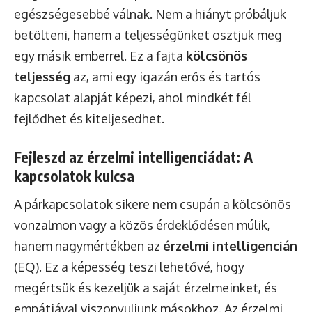
egészségesebbé válnak. Nem a hiányt próbáljuk
betölteni, hanem a teljességünket osztjuk meg
egy másik emberrel. Ez a fajta
kölcsönös
teljesség
az, ami egy igazán erős és tartós
kapcsolat alapját képezi, ahol mindkét fél
fejlődhet és kiteljesedhet.
Fejleszd az érzelmi intelligenciádat: A
kapcsolatok kulcsa
A párkapcsolatok sikere nem csupán a kölcsönös
vonzalmon vagy a közös érdeklődésen múlik,
hanem nagymértékben az
érzelmi intelligencián
(EQ). Ez a képesség teszi lehetővé, hogy
megértsük és kezeljük a saját érzelmeinket, és
empátiával viszonyuljunk másokhoz. Az érzelmi