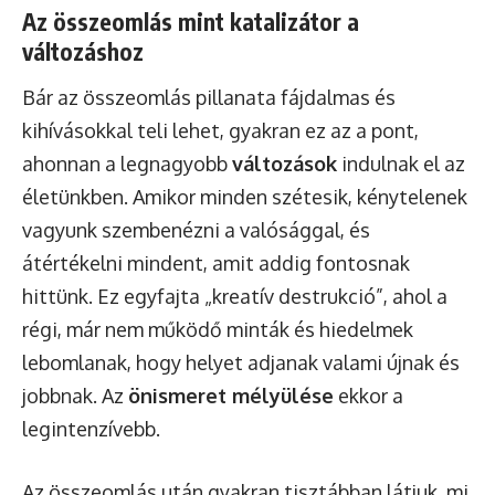
Az összeomlás mint katalizátor a
változáshoz
Bár az összeomlás pillanata fájdalmas és
kihívásokkal teli lehet, gyakran ez az a pont,
ahonnan a legnagyobb
változások
indulnak el az
életünkben. Amikor minden szétesik, kénytelenek
vagyunk szembenézni a valósággal, és
átértékelni mindent, amit addig fontosnak
hittünk. Ez egyfajta „kreatív destrukció”, ahol a
régi, már nem működő minták és hiedelmek
lebomlanak, hogy helyet adjanak valami újnak és
jobbnak. Az
önismeret mélyülése
ekkor a
legintenzívebb.
Az összeomlás után gyakran tisztábban látjuk, mi