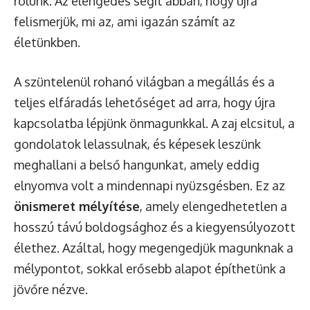
rólunk. Az elengedés segít abban, hogy újra
felismerjük, mi az, ami igazán számít az
életünkben.
A szüntelenül rohanó világban a megállás és a
teljes elfáradás lehetőséget ad arra, hogy újra
kapcsolatba lépjünk önmagunkkal. A zaj elcsitul, a
gondolatok lelassulnak, és képesek leszünk
meghallani a belső hangunkat, amely eddig
elnyomva volt a mindennapi nyüzsgésben. Ez az
önismeret mélyítése
, amely elengedhetetlen a
hosszú távú boldogsághoz és a kiegyensúlyozott
élethez. Azáltal, hogy megengedjük magunknak a
mélypontot, sokkal erősebb alapot építhetünk a
jövőre nézve.