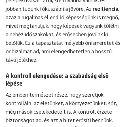
perspektívákat látni, kreatívabbá válunk, és
jobban tudunk fókuszálni a jövőre. Az
reziliencia
,
azaz a rugalmas ellenálló képességünk is megnő,
mivel megtanuljuk, hogy képesek vagyunk túlélni
a nehéz időszakokat, és erősebben jövünk ki
belőlük. Ez a tapasztalat mélyebb önismeretet és
önbizalmat ad, ami elengedhetetlen a hosszú
távú jóléthez.
A kontroll elengedése: a szabadság első
lépése
Az emberi természet része, hogy szeretjük
kontrollálni az életünket, a környezetünket, sőt,
még mások cselekedeteit is. A kontroll érzete
biztonságot ad, és azt a hitet erősíti bennünk,