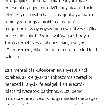
elfogadjuk saját korlátainkat. Elnyomjuk az
érzéseinket, figyelmen kívül hagyjuk a testünk
jelzéseit, és tovább hajtjuk magunkat, abban a
reményben, hogy a probléma magától
megoldódik, vagy egyszerűen csak átvészeljük a
nehéz időszakot. Pedig a valóság az, hogy a
tartós terhelés és a pihenés hiánya súlyos
következményekkel járhat, mind testi, mind lelki
szinten.
Ez a mentalitás különösen érvényesül a nők
körében, akikre gyakran többszörös szerepkör
nehezedik: anyák, feleségek, karrierépítők,
háztartásvezetők, barátnők. A „szupernő”
mítosza elhiteti velünk, hogy mindez lehetséges