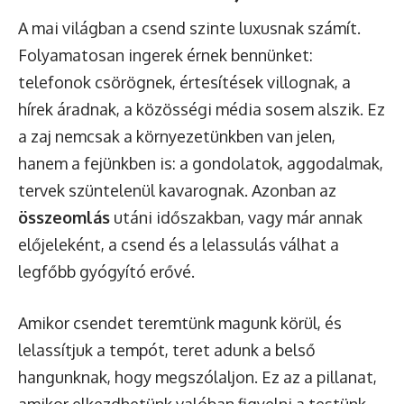
A mai világban a csend szinte luxusnak számít.
Folyamatosan ingerek érnek bennünket:
telefonok csörögnek, értesítések villognak, a
hírek áradnak, a közösségi média sosem alszik. Ez
a zaj nemcsak a környezetünkben van jelen,
hanem a fejünkben is: a gondolatok, aggodalmak,
tervek szüntelenül kavarognak. Azonban az
összeomlás
utáni időszakban, vagy már annak
előjeleként, a csend és a lelassulás válhat a
legfőbb gyógyító erővé.
Amikor csendet teremtünk magunk körül, és
lelassítjuk a tempót, teret adunk a belső
hangunknak, hogy megszólaljon. Ez az a pillanat,
amikor elkezdhetünk valóban figyelni a testünk