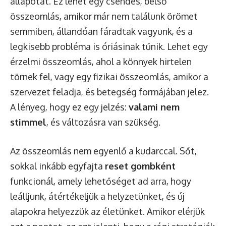
állapotát. Ez lehet egy csendes, belső
összeomlás, amikor már nem találunk örömet
semmiben, állandóan fáradtak vagyunk, és a
legkisebb probléma is óriásinak tűnik. Lehet egy
érzelmi összeomlás, ahol a könnyek hirtelen
törnek fel, vagy egy fizikai összeomlás, amikor a
szervezet feladja, és betegség formájában jelez.
A lényeg, hogy ez egy jelzés:
valami nem
stimmel
, és változásra van szükség.
Az összeomlás nem egyenlő a kudarccal. Sőt,
sokkal inkább egyfajta
reset gombként
funkcionál, amely lehetőséget ad arra, hogy
leálljunk, átértékeljük a helyzetünket, és új
alapokra helyezzük az életünket. Amikor elérjük