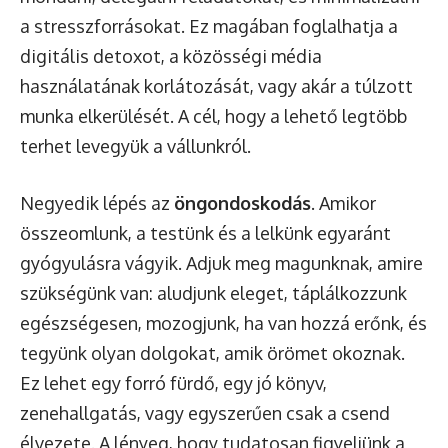
a stresszforrásokat. Ez magában foglalhatja a
digitális detoxot, a közösségi média
használatának korlátozását, vagy akár a túlzott
munka elkerülését. A cél, hogy a lehető legtöbb
terhet levegyük a vállunkról.
Negyedik lépés az
öngondoskodás
. Amikor
összeomlunk, a testünk és a lelkünk egyaránt
gyógyulásra vágyik. Adjuk meg magunknak, amire
szükségünk van: aludjunk eleget, táplálkozzunk
egészségesen, mozogjunk, ha van hozzá erőnk, és
tegyünk olyan dolgokat, amik örömet okoznak.
Ez lehet egy forró fürdő, egy jó könyv,
zenehallgatás, vagy egyszerűen csak a csend
élvezete. A lényeg, hogy tudatosan figyeljünk a