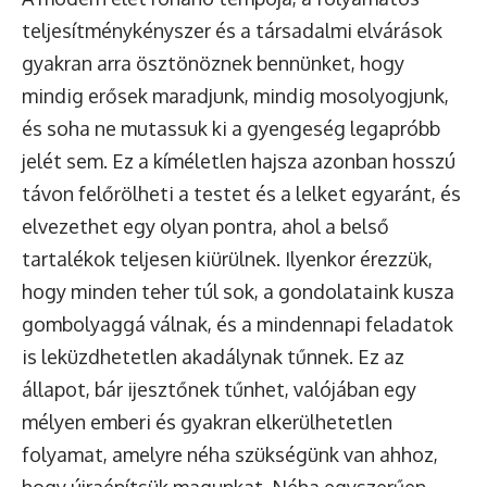
teljesítménykényszer és a társadalmi elvárások
gyakran arra ösztönöznek bennünket, hogy
mindig erősek maradjunk, mindig mosolyogjunk,
és soha ne mutassuk ki a gyengeség legapróbb
jelét sem. Ez a kíméletlen hajsza azonban hosszú
távon felőrölheti a testet és a lelket egyaránt, és
elvezethet egy olyan pontra, ahol a belső
tartalékok teljesen kiürülnek. Ilyenkor érezzük,
hogy minden teher túl sok, a gondolataink kusza
gombolyaggá válnak, és a mindennapi feladatok
is leküzdhetetlen akadálynak tűnnek. Ez az
állapot, bár ijesztőnek tűnhet, valójában egy
mélyen emberi és gyakran elkerülhetetlen
folyamat, amelyre néha szükségünk van ahhoz,