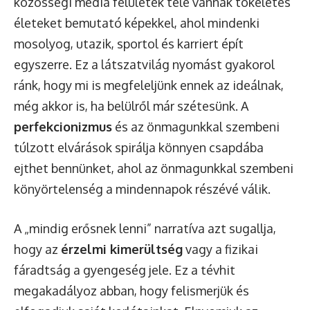
közösségi média felületek tele vannak tökéletes
életeket bemutató képekkel, ahol mindenki
mosolyog, utazik, sportol és karriert épít
egyszerre. Ez a látszatvilág nyomást gyakorol
ránk, hogy mi is megfeleljünk ennek az ideálnak,
még akkor is, ha belülről már szétesünk. A
perfekcionizmus
és az önmagunkkal szembeni
túlzott elvárások spirálja könnyen csapdába
ejthet bennünket, ahol az önmagunkkal szembeni
könyörtelenség a mindennapok részévé válik.
A „mindig erősnek lenni” narratíva azt sugallja,
hogy az
érzelmi kimerültség
vagy a fizikai
fáradtság a gyengeség jele. Ez a tévhit
megakadályoz abban, hogy felismerjük és