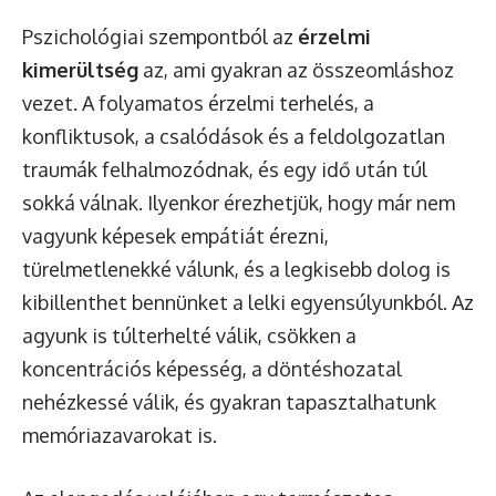
Pszichológiai szempontból az
érzelmi
kimerültség
az, ami gyakran az összeomláshoz
vezet. A folyamatos érzelmi terhelés, a
konfliktusok, a csalódások és a feldolgozatlan
traumák felhalmozódnak, és egy idő után túl
sokká válnak. Ilyenkor érezhetjük, hogy már nem
vagyunk képesek empátiát érezni,
türelmetlenekké válunk, és a legkisebb dolog is
kibillenthet bennünket a lelki egyensúlyunkból. Az
agyunk is túlterhelté válik, csökken a
koncentrációs képesség, a döntéshozatal
nehézkessé válik, és gyakran tapasztalhatunk
memóriazavarokat is.