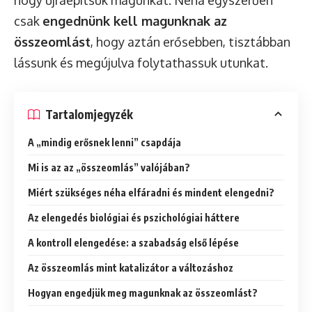
hogy újraépítsük magunkat. Néha egyszerűen
csak
engednünk kell magunknak az
összeomlást
, hogy aztán erősebben, tisztábban
lássunk és megújulva folytathassuk utunkat.
Tartalomjegyzék
A „mindig erősnek lenni” csapdája
Mi is az az „összeomlás” valójában?
Miért szükséges néha elfáradni és mindent elengedni?
Az elengedés biológiai és pszichológiai háttere
A kontroll elengedése: a szabadság első lépése
Az összeomlás mint katalizátor a változáshoz
Hogyan engedjük meg magunknak az összeomlást?