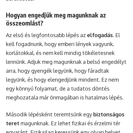
Hogyan engedjük meg magunknak az
összeomlást?
Az első és legfontosabb lépés az
elfogadás
. El
kell fogadnunk, hogy emberi lények vagyunk,
korlátokkal, és nem kell mindig tökéletesnek
lennünk. Adjuk meg magunknak a belső engedélyt
arra, hogy gyengék legyünk, hogy fáradtak
legyünk, és hogy elengedjünk mindent. Ez nem
egy könnyű folyamat, de a tudatos döntés
meghozatala már önmagában is hatalmas lépés.
Második lépésként teremtsünk egy
biztonságos
teret
magunknak. Ez lehet fizikai és érzelmi tér
egyaránt. Fizikailag keressünk egy olyan helyet,