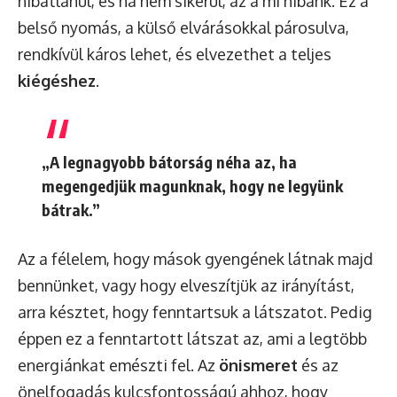
hibátlanul, és ha nem sikerül, az a mi hibánk. Ez a
belső nyomás, a külső elvárásokkal párosulva,
rendkívül káros lehet, és elvezethet a teljes
kiégéshez
.
„A legnagyobb bátorság néha az, ha
megengedjük magunknak, hogy ne legyünk
bátrak.”
Az a félelem, hogy mások gyengének látnak majd
bennünket, vagy hogy elveszítjük az irányítást,
arra késztet, hogy fenntartsuk a látszatot. Pedig
éppen ez a fenntartott látszat az, ami a legtöbb
energiánkat emészti fel. Az
önismeret
és az
önelfogadás kulcsfontosságú ahhoz, hogy