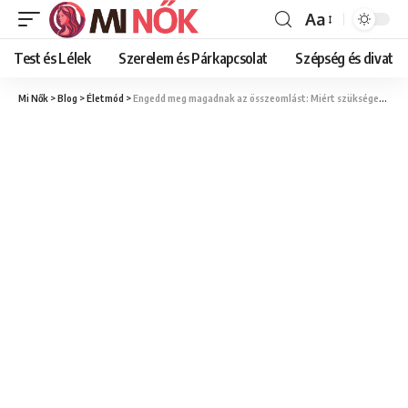
Aa
Font
Resizer
Test és Lélek
Szerelem és Párkapcsolat
Szépség és divat
Mi Nők
>
Blog
>
Életmód
>
Engedd meg magadnak az összeomlást: Miért szükséges néha elfáradni és mindent elengedni?