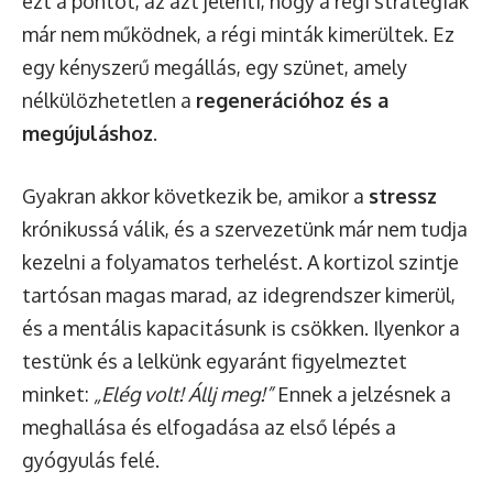
ezt a pontot, az azt jelenti, hogy a régi stratégiák
már nem működnek, a régi minták kimerültek. Ez
egy kényszerű megállás, egy szünet, amely
nélkülözhetetlen a
regenerációhoz és a
megújuláshoz
.
Gyakran akkor következik be, amikor a
stressz
krónikussá válik, és a szervezetünk már nem tudja
kezelni a folyamatos terhelést. A kortizol szintje
tartósan magas marad, az idegrendszer kimerül,
és a mentális kapacitásunk is csökken. Ilyenkor a
testünk és a lelkünk egyaránt figyelmeztet
minket:
„Elég volt! Állj meg!”
Ennek a jelzésnek a
meghallása és elfogadása az első lépés a
gyógyulás felé.