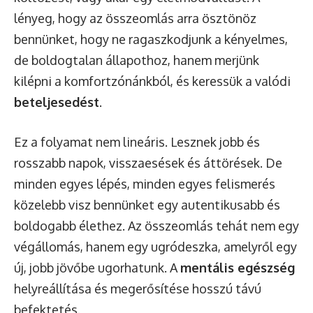
lényeg, hogy az összeomlás arra ösztönöz
bennünket, hogy ne ragaszkodjunk a kényelmes,
de boldogtalan állapothoz, hanem merjünk
kilépni a komfortzónánkból, és keressük a valódi
beteljesedést
.
Ez a folyamat nem lineáris. Lesznek jobb és
rosszabb napok, visszaesések és áttörések. De
minden egyes lépés, minden egyes felismerés
közelebb visz bennünket egy autentikusabb és
boldogabb élethez. Az összeomlás tehát nem egy
végállomás, hanem egy ugródeszka, amelyről egy
új, jobb jövőbe ugorhatunk. A
mentális egészség
helyreállítása és megerősítése hosszú távú
befektetés.