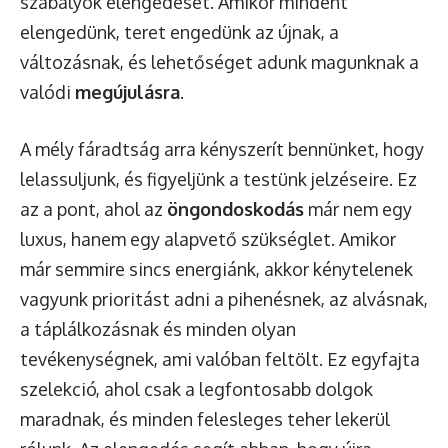
szabályok elengedését. Amikor mindent
elengedünk, teret engedünk az újnak, a
változásnak, és lehetőséget adunk magunknak a
valódi
megújulásra
.
A mély fáradtság arra kényszerít bennünket, hogy
lelassuljunk, és figyeljünk a testünk jelzéseire. Ez
az a pont, ahol az
öngondoskodás
már nem egy
luxus, hanem egy alapvető szükséglet. Amikor
már semmire sincs energiánk, akkor kénytelenek
vagyunk prioritást adni a pihenésnek, az alvásnak,
a táplálkozásnak és minden olyan
tevékenységnek, ami valóban feltölt. Ez egyfajta
szelekció, ahol csak a legfontosabb dolgok
maradnak, és minden felesleges teher lekerül