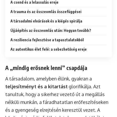
A csend és a lelassulás ereje
A trauma és az összeomlás összefüggései
A társadalmi elvárások és a kiégés spirálja
Újjáépítés az összeomlás után: Hogyan tovább?
A reziliencia fejlesztése a tapasztalatokból
Az autentikus élet felé: a sebezhetőség ereje
A „mindig erősnek lenni” csapdája
A társadalom, amelyben élünk, gyakran a
teljesítményt és a kitartást
glorifikálja. Azt
tanultuk, hogy a sikerhez vezető út a megállás
nélküli munkán, a fáradhatatlan erőfeszítéseken
és a gyengeség elrejtésén keresztül vezet. A