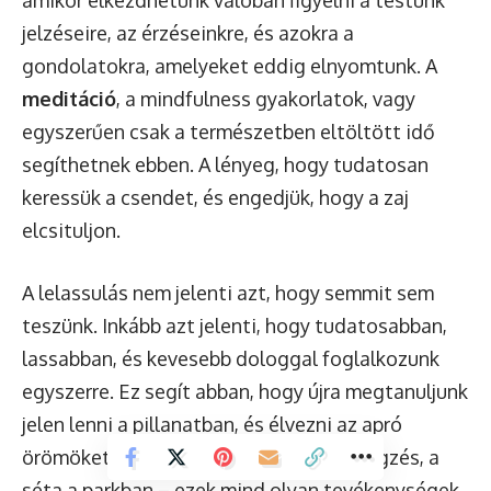
jelzéseire, az érzéseinkre, és azokra a
gondolatokra, amelyeket eddig elnyomtunk. A
meditáció
, a mindfulness gyakorlatok, vagy
egyszerűen csak a természetben eltöltött idő
segíthetnek ebben. A lényeg, hogy tudatosan
keressük a csendet, és engedjük, hogy a zaj
elcsituljon.
A lelassulás nem jelenti azt, hogy semmit sem
teszünk. Inkább azt jelenti, hogy tudatosabban,
lassabban, és kevesebb dologgal foglalkozunk
egyszerre. Ez segít abban, hogy újra megtanuljunk
jelen lenni a pillanatban, és élvezni az apró
örömöket. A lassú étkezés, a tudatos légzés, a
séta a parkban – ezek mind olyan tevékenységek,