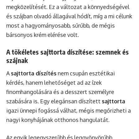
megközelítését. Ez a változat a könnyedségével
és szájban olvadó állagával hódít, míg a mi célunk
most a hagyományosabb, sűrűbb, de mégis
bársonyos krém elérése volt.
A tökéletes sajttorta díszítése: szemnek és
szájnak
A
sajttorta díszítés
nem csupán esztétikai
kérdés, hanem lehetőséget ad az ízek
finomhangolására és a desszert személyre
szabására is. Egy elegánsan díszített
sajttorta
igazi ünnepi fogássá válhat, mégis megőrizheti a
nagyi konyhájának otthonos hangulatát.
Az egyik legegyszerűbb és leggyönyörűbb