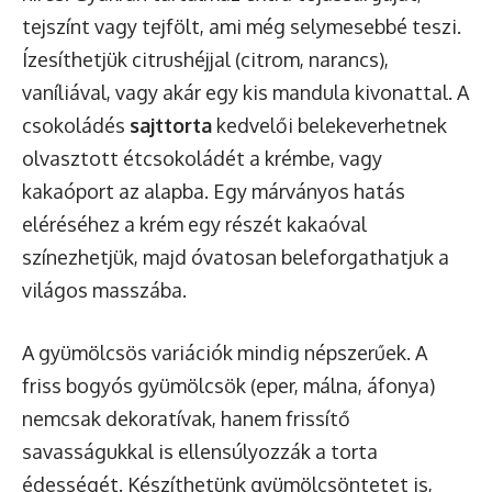
tejszínt vagy tejfölt, ami még selymesebbé teszi.
Ízesíthetjük citrushéjjal (citrom, narancs),
vaníliával, vagy akár egy kis mandula kivonattal. A
csokoládés
sajttorta
kedvelői belekeverhetnek
olvasztott étcsokoládét a krémbe, vagy
kakaóport az alapba. Egy márványos hatás
eléréséhez a krém egy részét kakaóval
színezhetjük, majd óvatosan beleforgathatjuk a
világos masszába.
A gyümölcsös variációk mindig népszerűek. A
friss bogyós gyümölcsök (eper, málna, áfonya)
nemcsak dekoratívak, hanem frissítő
savasságukkal is ellensúlyozzák a torta
édességét. Készíthetünk gyümölcsöntetet is,