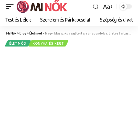
Aa
Font
Resizer
Test és Lélek
Szerelem és Párkapcsolat
Szépség és divat
Mi Nők
>
Blog
>
Életmód
>
Nagyi klasszikus sajttortája újragondolva: biztos tartás, bársonyos krém
ÉLETMÓD
KONYHA ÉS KERT