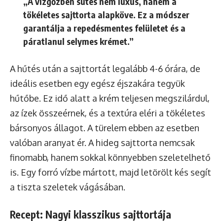
„A vízgőzben sütés nem luxus, hanem a
tökéletes sajttorta alapköve. Ez a módszer
garantálja a repedésmentes felületet és a
páratlanul selymes krémet.”
A hűtés után a sajttortát legalább 4-6 órára, de
ideális esetben egy egész éjszakára tegyük
hűtőbe. Ez idő alatt a krém teljesen megszilárdul,
az ízek összeérnek, és a textúra eléri a tökéletes
bársonyos állagot. A türelem ebben az esetben
valóban aranyat ér. A hideg sajttorta nemcsak
finomabb, hanem sokkal könnyebben szeletelhető
is. Egy forró vízbe mártott, majd letörölt kés segít
a tiszta szeletek vágásában.
Recept: Nagyi klasszikus sajttortája