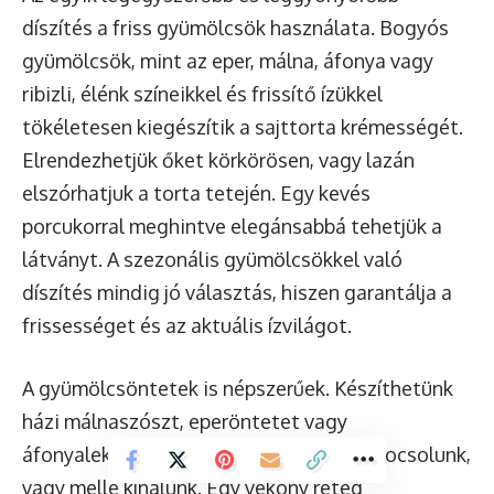
díszítés a friss gyümölcsök használata. Bogyós
gyümölcsök, mint az eper, málna, áfonya vagy
ribizli, élénk színeikkel és frissítő ízükkel
tökéletesen kiegészítik a sajttorta krémességét.
Elrendezhetjük őket körkörösen, vagy lazán
elszórhatjuk a torta tetején. Egy kevés
porcukorral meghintve elegánsabbá tehetjük a
látványt. A szezonális gyümölcsökkel való
díszítés mindig jó választás, hiszen garantálja a
frissességet és az aktuális ízvilágot.
A gyümölcsöntetek is népszerűek. Készíthetünk
házi málnaszószt, eperöntetet vagy
áfonyalekvárt, amelyet a torta tetejére locsolunk,
vagy mellé kínálunk. Egy vékony réteg