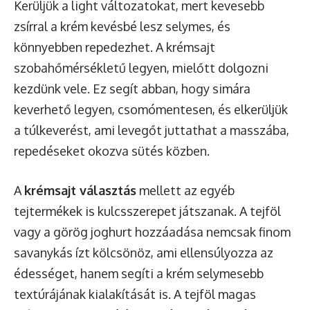
Kerüljük a light változatokat, mert kevesebb
zsírral a krém kevésbé lesz selymes, és
könnyebben repedezhet. A krémsajt
szobahőmérsékletű legyen, mielőtt dolgozni
kezdünk vele. Ez segít abban, hogy simára
keverhető legyen, csomómentesen, és elkerüljük
a túlkeverést, ami levegőt juttathat a masszába,
repedéseket okozva sütés közben.
A
krémsajt választás
mellett az egyéb
tejtermékek is kulcsszerepet játszanak. A tejföl
vagy a görög joghurt hozzáadása nemcsak finom
savanykás ízt kölcsönöz, ami ellensúlyozza az
édességet, hanem segíti a krém selymesebb
textúrájának kialakítását is. A tejföl magas