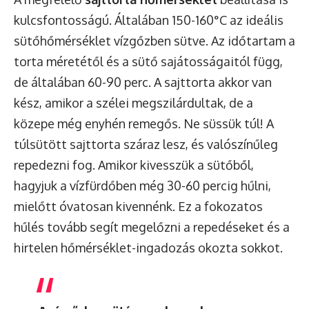
kulcsfontosságú. Általában 150-160°C az ideális
sütőhőmérséklet vízgőzben sütve. Az időtartam a
torta méretétől és a sütő sajátosságaitól függ,
de általában 60-90 perc. A sajttorta akkor van
kész, amikor a szélei megszilárdultak, de a
közepe még enyhén remegős. Ne süssük túl! A
túlsütött sajttorta száraz lesz, és valószínűleg
repedezni fog. Amikor kivesszük a sütőből,
hagyjuk a vízfürdőben még 30-60 percig hűlni,
mielőtt óvatosan kivennénk. Ez a fokozatos
hűlés tovább segít megelőzni a repedéseket és a
hirtelen hőmérséklet-ingadozás okozta sokkot.