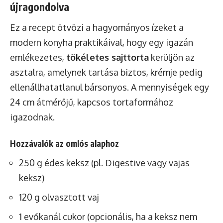
újragondolva
Ez a recept ötvözi a hagyományos ízeket a
modern konyha praktikáival, hogy egy igazán
emlékezetes,
tökéletes sajttorta
kerüljön az
asztalra, amelynek tartása biztos, krémje pedig
ellenállhatatlanul bársonyos. A mennyiségek egy
24 cm átmérőjű, kapcsos tortaformához
igazodnak.
Hozzávalók az omlós alaphoz
250 g édes keksz (pl. Digestive vagy vajas
keksz)
120 g olvasztott vaj
1 evőkanál cukor (opcionális, ha a keksz nem