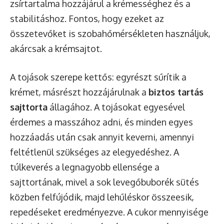
zsírtartalma hozzájárul a krémességhez és a
stabilitáshoz. Fontos, hogy ezeket az
összetevőket is szobahőmérsékleten használjuk,
akárcsak a krémsajtot.
A tojások szerepe kettős: egyrészt sűrítik a
krémet, másrészt hozzájárulnak a
biztos tartás
sajttorta
állagához. A tojásokat egyesével
érdemes a masszához adni, és minden egyes
hozzáadás után csak annyit keverni, amennyi
feltétlenül szükséges az elegyedéshez. A
túlkeverés a legnagyobb ellensége a
sajttortának, mivel a sok levegőbuborék sütés
közben felfújódik, majd lehűléskor összeesik,
repedéseket eredményezve. A cukor mennyisége