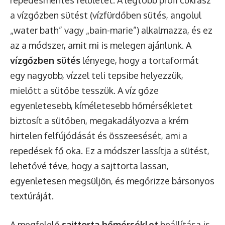
repedésmentes felületet. A legtöbb profi cukrász
a vízgőzben sütést (vízfürdőben sütés, angolul
„water bath” vagy „bain-marie”) alkalmazza, és ez
az a módszer, amit mi is melegen ajánlunk. A
vízgőzben sütés
lényege, hogy a tortaformát
egy nagyobb, vízzel teli tepsibe helyezzük,
mielőtt a sütőbe tesszük. A víz gőze
egyenletesebb, kíméletesebb hőmérsékletet
biztosít a sütőben, megakadályozva a krém
hirtelen felfújódását és összeesését, ami a
repedések fő oka. Ez a módszer lassítja a sütést,
lehetővé téve, hogy a sajttorta lassan,
egyenletesen megsüljön, és megőrizze bársonyos
textúráját.
A megfelelő
sajttorta hőmérséklet
beállítása is