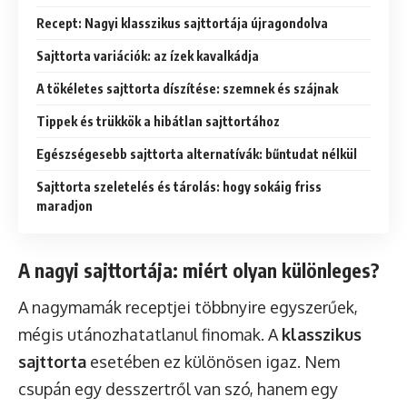
Recept: Nagyi klasszikus sajttortája újragondolva
Sajttorta variációk: az ízek kavalkádja
A tökéletes sajttorta díszítése: szemnek és szájnak
Tippek és trükkök a hibátlan sajttortához
Egészségesebb sajttorta alternatívák: bűntudat nélkül
Sajttorta szeletelés és tárolás: hogy sokáig friss
maradjon
A nagyi sajttortája: miért olyan különleges?
A nagymamák receptjei többnyire egyszerűek,
mégis utánozhatatlanul finomak. A
klasszikus
sajttorta
esetében ez különösen igaz. Nem
csupán egy desszertről van szó, hanem egy