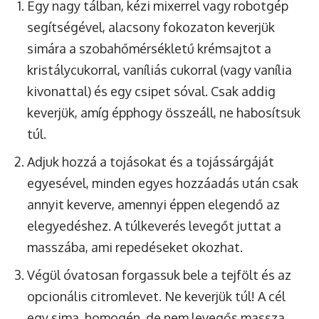
Egy nagy tálban, kézi mixerrel vagy robotgép
segítségével, alacsony fokozaton keverjük
simára a szobahőmérsékletű krémsajtot a
kristálycukorral, vaníliás cukorral (vagy vanília
kivonattal) és egy csipet sóval. Csak addig
keverjük, amíg épphogy összeáll, ne habosítsuk
túl.
Adjuk hozzá a tojásokat és a tojássárgáját
egyesével, minden egyes hozzáadás után csak
annyit keverve, amennyi éppen elegendő az
elegyedéshez. A túlkeverés levegőt juttat a
masszába, ami repedéseket okozhat.
Végül óvatosan forgassuk bele a tejfölt és az
opcionális citromlevet. Ne keverjük túl! A cél
egy sima, homogén, de nem levegős massza.