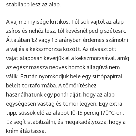
stabilabb lesz az alap.
A vaj mennyisége kritikus. Túl sok vajtól az alap
zsíros és nehéz lesz, túl kevésnél pedig szétesik.
Általában 1:2 vagy 1:3 arányban érdemes számolni
a vaj és a kekszmorzsa között. Az olvasztott
vajat alaposan keverjük el a kekszmorzsával, amíg
az egész massza nedves homok állagúvá nem
válik. Ezután nyomkodjuk bele egy sütőpapírral
bélelt tortaformába. A tömörítéshez
használhatunk egy pohár alját, hogy az alap
egységesen vastag és tömör legyen. Egy extra
tipp: süssük elő az alapot 10-15 percig 170°C-on.
Ez segít stabilizálni, és megakadályozza, hogy a
krém átáztassa.