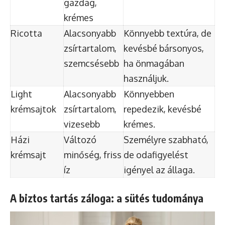
gazdag,
krémes
Ricotta
Alacsonyabb
Könnyebb textúra, de
zsírtartalom,
kevésbé bársonyos,
szemcsésebb
ha önmagában
használjuk.
Light
Alacsonyabb
Könnyebben
krémsajtok
zsírtartalom,
repedezik, kevésbé
vizesebb
krémes.
Házi
Változó
Személyre szabható,
krémsajt
minőség, friss
de odafigyelést
íz
igényel az állaga.
A biztos tartás záloga: a sütés tudománya