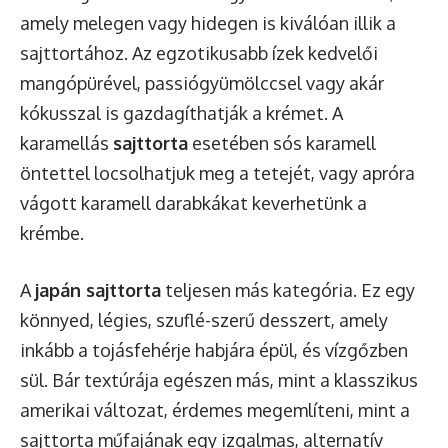
amely melegen vagy hidegen is kiválóan illik a
sajttortához. Az egzotikusabb ízek kedvelői
mangópürével, passiógyümölccsel vagy akár
kókusszal is gazdagíthatják a krémet. A
karamellás
sajttorta
esetében sós karamell
öntettel locsolhatjuk meg a tetejét, vagy apróra
vágott karamell darabkákat keverhetünk a
krémbe.
A
japán sajttorta
teljesen más kategória. Ez egy
könnyed, légies, szuflé-szerű desszert, amely
inkább a tojásfehérje habjára épül, és vízgőzben
sül. Bár textúrája egészen más, mint a klasszikus
amerikai változat, érdemes megemlíteni, mint a
sajttorta műfajának egy izgalmas, alternatív