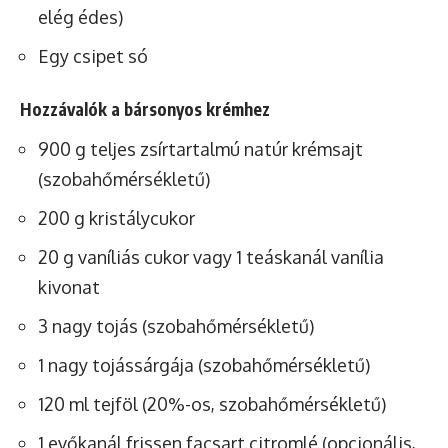
elég édes)
Egy csipet só
Hozzávalók a bársonyos krémhez
900 g teljes zsírtartalmú natúr krémsajt
(szobahőmérsékletű)
200 g kristálycukor
20 g vaníliás cukor vagy 1 teáskanál vanília
kivonat
3 nagy tojás (szobahőmérsékletű)
1 nagy tojássárgája (szobahőmérsékletű)
120 ml tejföl (20%-os, szobahőmérsékletű)
1 evőkanál frissen facsart citromlé (opcionális,