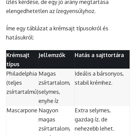
ízlés kérdése, de egy jó arány megtartása
elengedhetetlen az ízegyensúlyhoz.
Íme egy táblázat a krémsajt típusokról és
hatásukról:
Krémsajt
Jellemzők
Hatás a sajttortára
típus
Philadelphia
Magas
Ideális a bársonyos,
(teljes
zsírtartalom,
stabil krémhez.
zsírtartalmú)
selymes,
enyhe íz
Mascarpone
Nagyon
Extra selymes,
magas
gazdag íz, de
zsírtartalom,
nehezebb lehet.