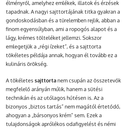
élményről, amelyhez emlékek, illatok és érzések
tapadnak. A nagyi sajttortájának titka gyakran a
gondoskodásban és a türelemben rejlik, abban a
finom egyensúlyban, ami a ropogós alapot és a
lágy, krémes tölteléket jellemzi. Sokszor
emlegetjük a „régi ízeket”, és a sajttorta
tökéletes példája annak, hogyan él tovább ez a
kulináris örökség.
A tökéletes
sajttorta
nem csupán az összetevők
megfelelő arányán múlik, hanem a sütési
technikán és az utólagos hűtésen is. Az a
bizonyos „biztos tartás” nem magától értetődő,
ahogyan a „bársonyos krém” sem. Ezek a
tulajdonságok aprólékos odafigyelést és némi