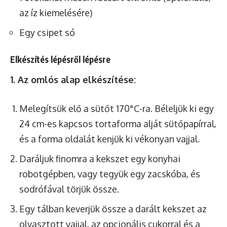
az íz kiemelésére)
Egy csipet só
Elkészítés lépésről lépésre
1. Az omlós alap elkészítése:
Melegítsük elő a sütőt 170°C-ra. Béleljük ki egy
24 cm-es kapcsos tortaforma alját sütőpapírral,
és a forma oldalát kenjük ki vékonyan vajjal.
Daráljuk finomra a kekszet egy konyhai
robotgépben, vagy tegyük egy zacskóba, és
sodrófával törjük össze.
Egy tálban keverjük össze a darált kekszet az
olvasztott vajjal, az opcionális cukorral és a