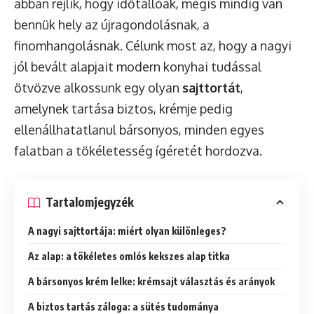
abban rejlik, hogy időtállóak, mégis mindig van
bennük hely az újragondolásnak, a
finomhangolásnak. Célunk most az, hogy a nagyi
jól bevált alapjait modern konyhai tudással
ötvözve alkossunk egy olyan
sajttortát
,
amelynek tartása biztos, krémje pedig
ellenállhatatlanul bársonyos, minden egyes
falatban a tökéletesség ígéretét hordozva.
Tartalomjegyzék
A nagyi sajttortája: miért olyan különleges?
Az alap: a tökéletes omlós kekszes alap titka
A bársonyos krém lelke: krémsajt választás és arányok
A biztos tartás záloga: a sütés tudománya