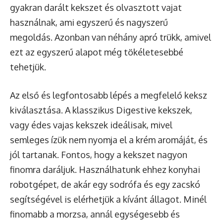
gyakran darált kekszet és olvasztott vajat
használnak, ami egyszerű és nagyszerű
megoldás. Azonban van néhány apró trükk, amivel
ezt az egyszerű alapot még tökéletesebbé
tehetjük.
Az első és legfontosabb lépés a megfelelő keksz
kiválasztása. A klasszikus Digestive kekszek,
vagy édes vajas kekszek ideálisak, mivel
semleges ízük nem nyomja el a krém aromáját, és
jól tartanak. Fontos, hogy a kekszet nagyon
finomra daráljuk. Használhatunk ehhez konyhai
robotgépet, de akár egy sodrófa és egy zacskó
segítségével is elérhetjük a kívánt állagot. Minél
finomabb a morzsa, annál egységesebb és