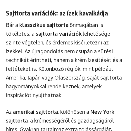
Sajttorta variációk: az ízek kavalkádja
Bár a
klasszikus sajttorta
önmagában is
tökéletes, a
sajttorta variációk
lehetősége
szinte végtelen, és érdemes kísérletezni az
ízekkel. Az újragondolás nem csupán a sütési
technikát érintheti, hanem a krém ízesítését és a
feltéteket is. Különböző régiók, mint például
Amerika, Japán vagy Olaszország, saját sajttorta
hagyományokkal rendelkeznek, amelyek
inspirációt nyújthatnak.
Az
amerikai sajttorta
, különösen a
New York
sajttorta
, a krémességéről és gazdagságáról
híres. Gyakran tartalmaz extra tojássárgáját,