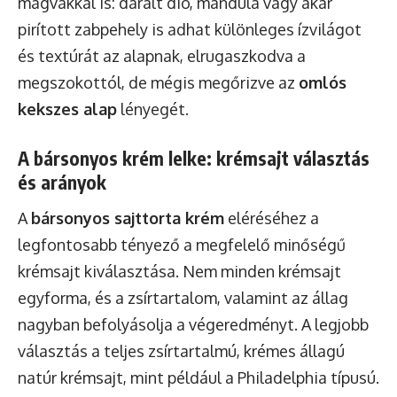
magvakkal is: darált dió, mandula vagy akár
pirított zabpehely is adhat különleges ízvilágot
és textúrát az alapnak, elrugaszkodva a
megszokottól, de mégis megőrizve az
omlós
kekszes alap
lényegét.
A bársonyos krém lelke: krémsajt választás
és arányok
A
bársonyos sajttorta krém
eléréséhez a
legfontosabb tényező a megfelelő minőségű
krémsajt kiválasztása. Nem minden krémsajt
egyforma, és a zsírtartalom, valamint az állag
nagyban befolyásolja a végeredményt. A legjobb
választás a teljes zsírtartalmú, krémes állagú
natúr krémsajt, mint például a Philadelphia típusú.