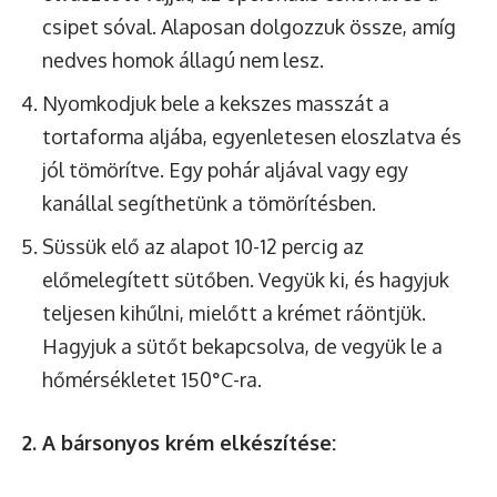
csipet sóval. Alaposan dolgozzuk össze, amíg
nedves homok állagú nem lesz.
Nyomkodjuk bele a kekszes masszát a
tortaforma aljába, egyenletesen eloszlatva és
jól tömörítve. Egy pohár aljával vagy egy
kanállal segíthetünk a tömörítésben.
Süssük elő az alapot 10-12 percig az
előmelegített sütőben. Vegyük ki, és hagyjuk
teljesen kihűlni, mielőtt a krémet ráöntjük.
Hagyjuk a sütőt bekapcsolva, de vegyük le a
hőmérsékletet 150°C-ra.
2. A bársonyos krém elkészítése: