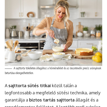
A sajttorta tökéletes állagához a hőmérséklet és az összetevők precíz arányának
betartása elengedhetetlen.
A
sajttorta sütés titkai
közül talán a
legfontosabb a megfelelő sütési technika, amely
garantálja a
biztos tartás sajttorta
állagát és a