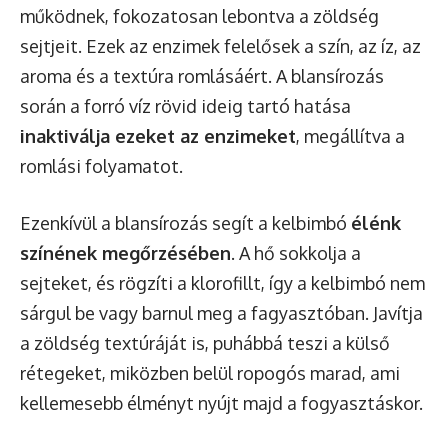
működnek, fokozatosan lebontva a zöldség
sejtjeit. Ezek az enzimek felelősek a szín, az íz, az
aroma és a textúra romlásáért. A blansírozás
során a forró víz rövid ideig tartó hatása
inaktiválja ezeket az enzimeket
, megállítva a
romlási folyamatot.
Ezenkívül a blansírozás segít a kelbimbó
élénk
színének megőrzésében
. A hő sokkolja a
sejteket, és rögzíti a klorofillt, így a kelbimbó nem
sárgul be vagy barnul meg a fagyasztóban. Javítja
a zöldség textúráját is, puhábbá teszi a külső
rétegeket, miközben belül ropogós marad, ami
kellemesebb élményt nyújt majd a fogyasztáskor.