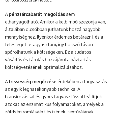
A
pénztárcabarát megoldás
sem
elhanyagolható. Amikor a kelbimbó szezonja van,
általában olcsóbban juthatunk hozzá nagyobb
mennyiséghez. Ilyenkor érdemes betárazni, és a
felesleget lefagyasztani, így hosszú távon
spórolhatunk a költségeken. Ez a tudatos
vásárlás és tárolás hozzájárul a háztartás
költségvetésének optimalizálásához.
A
frissesség megőrzése
érdekében a fagyasztás
az egyik leghatékonyabb technika. A
blansírozással és gyors fagyasztással leállítjuk
azokat az enzimatikus folyamatokat, amelyek a
zöldség romlásáért és ízének, textúrájának