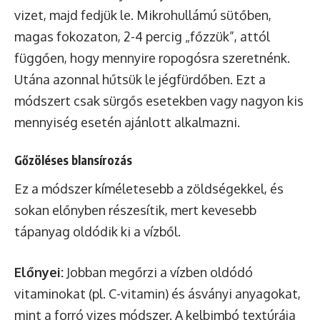
vizet, majd fedjük le. Mikrohullámú sütőben,
magas fokozaton, 2-4 percig „főzzük”, attól
függően, hogy mennyire ropogósra szeretnénk.
Utána azonnal hűtsük le jégfürdőben. Ezt a
módszert csak sürgős esetekben vagy nagyon kis
mennyiség esetén ajánlott alkalmazni.
Gőzöléses blansírozás
Ez a módszer kíméletesebb a zöldségekkel, és
sokan előnyben részesítik, mert kevesebb
tápanyag oldódik ki a vízből.
Előnyei:
Jobban megőrzi a vízben oldódó
vitaminokat (pl. C-vitamin) és ásványi anyagokat,
mint a forró vizes módszer. A kelbimbó textúrája