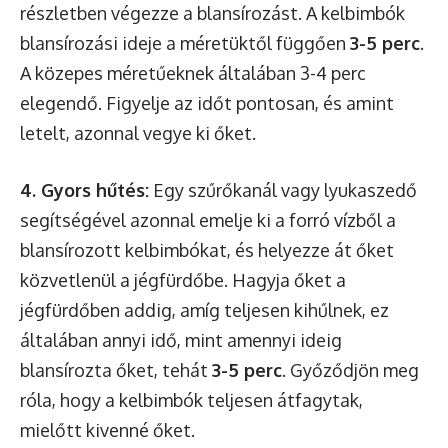
részletben végezze a blansírozást. A kelbimbók
blansírozási ideje a méretüktől függően
3-5 perc
.
A közepes méretűeknek általában 3-4 perc
elegendő. Figyelje az időt pontosan, és amint
letelt, azonnal vegye ki őket.
4. Gyors hűtés:
Egy szűrőkanál vagy lyukaszedő
segítségével azonnal emelje ki a forró vízből a
blansírozott kelbimbókat, és helyezze át őket
közvetlenül a jégfürdőbe. Hagyja őket a
jégfürdőben addig, amíg teljesen kihűlnek, ez
általában annyi idő, mint amennyi ideig
blansírozta őket, tehát
3-5 perc
. Győződjön meg
róla, hogy a kelbimbók teljesen átfagytak,
mielőtt kivenné őket.