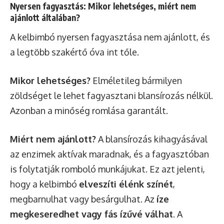
Nyersen fagyasztás: Mikor lehetséges, miért nem
ajánlott általában?
A kelbimbó nyersen fagyasztása nem ajánlott, és
a legtöbb szakértő óva int tőle.
Mikor lehetséges?
Elméletileg bármilyen
zöldséget le lehet fagyasztani blansírozás nélkül.
Azonban a minőség romlása garantált.
Miért nem ajánlott?
A blansírozás kihagyásával
az enzimek aktívak maradnak, és a fagyasztóban
is folytatják romboló munkájukat. Ez azt jelenti,
hogy a kelbimbó
elveszíti élénk színét
,
megbarnulhat vagy besárgulhat. Az
íze
megkeseredhet vagy fás ízűvé válhat
. A