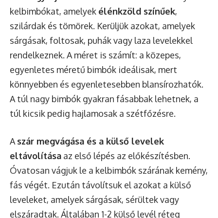
kelbimbókat, amelyek
élénkzöld színűek
,
szilárdak és tömörek. Kerüljük azokat, amelyek
sárgásak, foltosak, puhák vagy laza levelekkel
rendelkeznek. A méret is számít: a közepes,
egyenletes méretű bimbók ideálisak, mert
könnyebben és egyenletesebben blansírozhatók.
A túl nagy bimbók gyakran fásabbak lehetnek, a
túl kicsik pedig hajlamosak a szétfőzésre.
A
szár megvágása és a külső levelek
eltávolítása
az első lépés az előkészítésben.
Óvatosan vágjuk le a kelbimbók szárának kemény,
fás végét. Ezután távolítsuk el azokat a külső
leveleket, amelyek sárgásak, sérültek vagy
elszáradtak. Általában 1-2 külső levél réteg