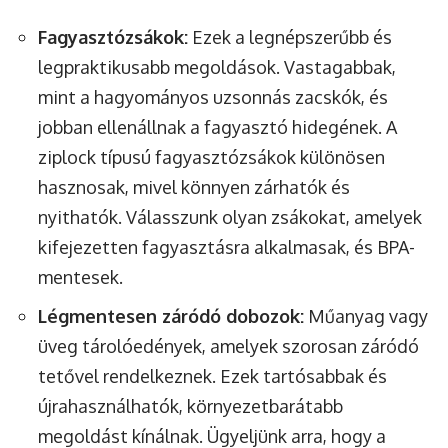
Fagyasztózsákok:
Ezek a legnépszerűbb és
legpraktikusabb megoldások. Vastagabbak,
mint a hagyományos uzsonnás zacskók, és
jobban ellenállnak a fagyasztó hidegének. A
ziplock típusú fagyasztózsákok különösen
hasznosak, mivel könnyen zárhatók és
nyithatók. Válasszunk olyan zsákokat, amelyek
kifejezetten fagyasztásra alkalmasak, és BPA-
mentesek.
Légmentesen záródó dobozok:
Műanyag vagy
üveg tárolóedények, amelyek szorosan záródó
tetővel rendelkeznek. Ezek tartósabbak és
újrahasználhatók, környezetbarátabb
megoldást kínálnak. Ügyeljünk arra, hogy a