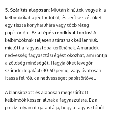
5. Szárítás alaposan:
Miután kihűltek, vegye ki a
kelbimbókat a jégfürdőből, és terítse szét őket
egy tiszta konyharuhára vagy több réteg
papírtörlőre.
Ez a lépés rendkívül fontos!
A
kelbimbóknak teljesen száraznak kell lenniük,
mielőtt a fagyasztóba kerülnének. A maradék
nedvesség fagyasztási égést okozhat, ami rontja
a zöldség minőségét. Hagyja őket levegőn
száradni legalább 30-60 percig, vagy óvatosan
itassa fel róluk a nedvességet papírtörlővel.
A blansírozott és alaposan megszárított
kelbimbók készen állnak a fagyasztásra. Ez a
precíz folyamat garantálja, hogy a fagyasztóból