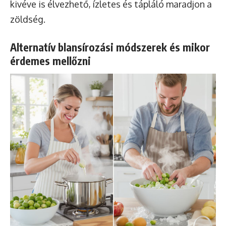
kivéve is élvezhető, ízletes és tápláló maradjon a
zöldség.
Alternatív blansírozási módszerek és mikor
érdemes mellőzni