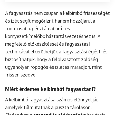
A fagyasztás nem csupán a kelbimbó frissességét
és ízét segít megőrizni, hanem hozzájárul a
tudatosabb, pénztárcabarát és
környezetkímélőbb háztartásvezetéshez is. A
megfelelő előkészítéssel és fagyasztási
technikával elkerülhetjük a fagyasztási égést, és
biztosíthatjuk, hogy a felolvasztott zöldség
ugyanolyan ropogós és ízletes maradjon, mint
frissen szedve.
Miért érdemes kelbimbót fagyasztani?
A kelbimbó fagyasztása számos előnnyel jár,
amelyek túlmutatnak a puszta tároláson.
Elsősorban a
szezonális elérhetőség
korlátait