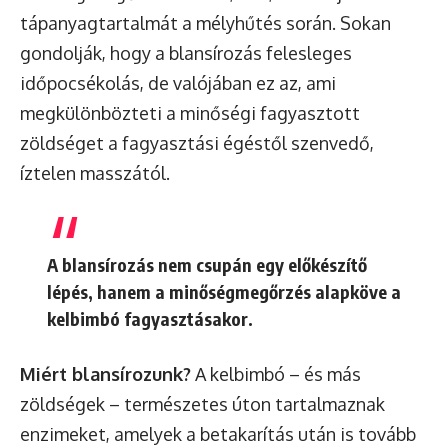
tápanyagtartalmát a mélyhűtés során. Sokan
gondolják, hogy a blansírozás felesleges
időpocsékolás, de valójában ez az, ami
megkülönbözteti a minőségi fagyasztott
zöldséget a fagyasztási égéstől szenvedő,
íztelen masszától.
A blansírozás nem csupán egy előkészítő
lépés, hanem a minőségmegőrzés alapköve a
kelbimbó fagyasztásakor.
Miért blansírozunk?
A kelbimbó – és más
zöldségek – természetes úton tartalmaznak
enzimeket, amelyek a betakarítás után is tovább