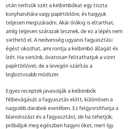
után terítsük szét a kelbimbókat egy tiszta
konyharuhára vagy papírtörlőre, és hagyjuk
teljesen megszáradni. Akár órákig is eltarthat,
amíg teljesen szárazak lesznek, de ez a lépés nem
siethető el. A nedvesség ugyanis fagyasztási
égést okozhat, ami rontja a kelbimbó állagát és
ízét. Ha sietünk, óvatosan felitathatjuk a vizet
papírtörlővel, de a levegőn szárítás a
legbiztosabb módszer.
Egyes receptek javasolják a kelbimbók
félbevágását a fagyasztás előtt, különösen a
nagyobb darabok esetében. Ez felgyorsíthatja a
blansírozást és a fagyasztást, de ha tehetjük,
próbáljuk meg egészben hagyni őket, mert így