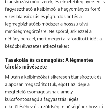
blansírozási módszerek, és elméletileg nyersen is
fagyasztható a kelbimbó, a hagyományos forró
vizes blansírozás és jégfürdős hűtés a
legmegbízhatóbb módszer a hosszú távú
minőségmegőrzésre. Ne spóroljunk ezzel a
néhány perccel, mert megéri a ráfordított időt a
későbbi élvezetes étkezésekért.
Tasakolás és csomagolás: A légmentes
tárolás művészete
Miután a kelbimbókat sikeresen blansíroztuk és
alaposan megszárítottuk, eljött az ideje a
megfelelő csomagolásnak, amely
kulcsfontosságú a fagyasztási égés
elkerüléséhez és a zöldség minőségének hosszú