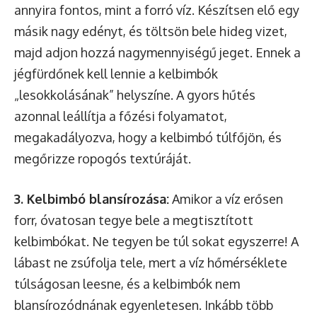
annyira fontos, mint a forró víz. Készítsen elő egy
másik nagy edényt, és töltsön bele hideg vizet,
majd adjon hozzá nagymennyiségű jeget. Ennek a
jégfürdőnek kell lennie a kelbimbók
„lesokkolásának” helyszíne. A gyors hűtés
azonnal leállítja a főzési folyamatot,
megakadályozva, hogy a kelbimbó túlfőjön, és
megőrizze ropogós textúráját.
3. Kelbimbó blansírozása:
Amikor a víz erősen
forr, óvatosan tegye bele a megtisztított
kelbimbókat. Ne tegyen be túl sokat egyszerre! A
lábast ne zsúfolja tele, mert a víz hőmérséklete
túlságosan leesne, és a kelbimbók nem
blansírozódnának egyenletesen. Inkább több