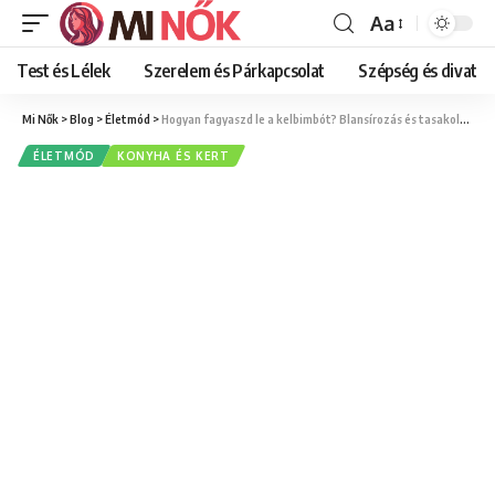
Aa
Font
Resizer
Test és Lélek
Szerelem és Párkapcsolat
Szépség és divat
Mi Nők
>
Blog
>
Életmód
>
Hogyan fagyaszd le a kelbimbót? Blansírozás és tasakolás lépésről lépésre
ÉLETMÓD
KONYHA ÉS KERT