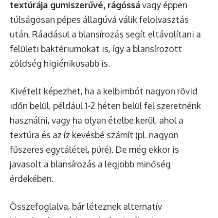
textúrája gumiszerűvé, rágóssá
vagy éppen
túlságosan pépes állagúvá válik felolvasztás
után. Ráadásul a blansírozás segít eltávolítani a
felületi baktériumokat is, így a blansírozott
zöldség higiénikusabb is.
Kivételt képezhet, ha a kelbimbót nagyon rövid
időn belül, például 1-2 héten belül fel szeretnénk
használni, vagy ha olyan ételbe kerül, ahol a
textúra és az íz kevésbé számít (pl. nagyon
fűszeres egytálétel, püré). De még ekkor is
javasolt a blansírozás a legjobb minőség
érdekében.
Összefoglalva, bár léteznek alternatív