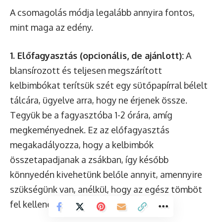
A csomagolás módja legalább annyira fontos,
mint maga az edény.
1. Előfagyasztás (opcionális, de ajánlott):
A
blansírozott és teljesen megszárított
kelbimbókat terítsük szét egy sütőpapírral bélelt
tálcára, ügyelve arra, hogy ne érjenek össze.
Tegyük be a fagyasztóba 1-2 órára, amíg
megkeményednek. Ez az előfagyasztás
megakadályozza, hogy a kelbimbók
összetapadjanak a zsákban, így később
könnyedén kivehetünk belőle annyit, amennyire
szükségünk van, anélkül, hogy az egész tömböt
fel kellene olvasztani.