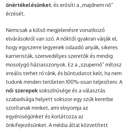
önértékelésünket
, és erősíti a „majdnem nő”
érzését.
Nemcsak a külső megjelenésre vonatkozó
elvárásokról van szó. A nőktől gyakran várják el,
hogy egyszerre legyenek odaadó anyák, sikeres
karrieristák, szenvedélyes szeretők és mindig
mosolygó háziasszonyok. Ez a „szupernő” mítosz
irreális terhet ró ránk, és bűntudatot kelt, ha nem
tudunk minden területen 100%-osan teljesíteni. A
női szerepek
sokszínűsége és a választás
szabadsága helyett sokszor egy szűk keretbe
szorítanak minket, ami elnyomja az
egyéniségünket és korlátozza az
önkifejezésünket. A média által közvetített