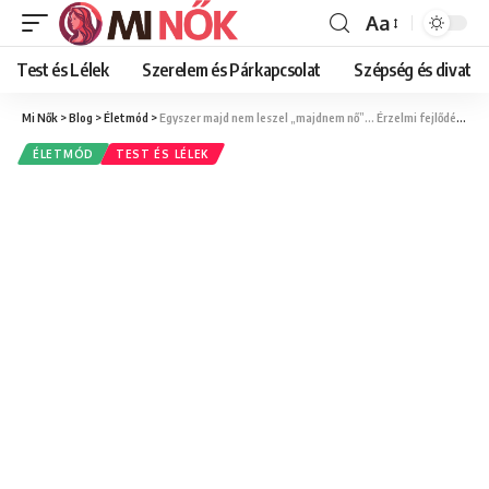
Aa
Font
Resizer
Test és Lélek
Szerelem és Párkapcsolat
Szépség és divat
Mi Nők
>
Blog
>
Életmód
>
Egyszer majd nem leszel „majdnem nő”… Érzelmi fejlődés és önelfogadás nőként
ÉLETMÓD
TEST ÉS LÉLEK