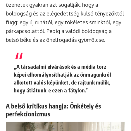
üzenetek gyakran azt sugallják, hogy a
boldogság és az elégedettség külső tényezőktől
függ: egy új ruhától, egy tökéletes sminktől, egy
párkapcsolattól. Pedig a valódi boldogság a
belső béke és az önelfogadás gyümölcse.
„A társadalmi elvárások és a média torz
képei elhomályosíthatják az önmagunkról
alkotott valós képünket, de rajtunk múlik,
hogy átlátunk-e ezen a fátylon.”
A belső kritikus hangja: Önkétely és
perfekcionizmus