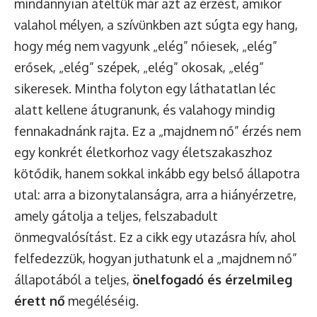
mindannyian átéltük már azt az érzést, amikor
valahol mélyen, a szívünkben azt súgta egy hang,
hogy még nem vagyunk „elég” nőiesek, „elég”
erősek, „elég” szépek, „elég” okosak, „elég”
sikeresek. Mintha folyton egy láthatatlan léc
alatt kellene átugranunk, és valahogy mindig
fennakadnánk rajta. Ez a „majdnem nő” érzés nem
egy konkrét életkorhoz vagy életszakaszhoz
kötődik, hanem sokkal inkább egy belső állapotra
utal: arra a bizonytalanságra, arra a hiányérzetre,
amely gátolja a teljes, felszabadult
önmegvalósítást. Ez a cikk egy utazásra hív, ahol
felfedezzük, hogyan juthatunk el a „majdnem nő”
állapotából a teljes,
önelfogadó és érzelmileg
érett nő
megéléséig.