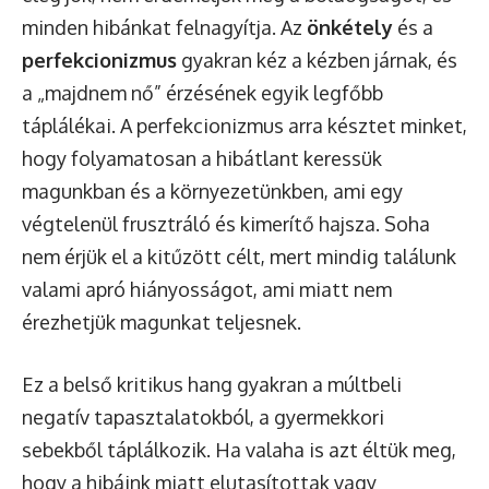
minden hibánkat felnagyítja. Az
önkétely
és a
perfekcionizmus
gyakran kéz a kézben járnak, és
a „majdnem nő” érzésének egyik legfőbb
táplálékai. A perfekcionizmus arra késztet minket,
hogy folyamatosan a hibátlant keressük
magunkban és a környezetünkben, ami egy
végtelenül frusztráló és kimerítő hajsza. Soha
nem érjük el a kitűzött célt, mert mindig találunk
valami apró hiányosságot, ami miatt nem
érezhetjük magunkat teljesnek.
Ez a belső kritikus hang gyakran a múltbeli
negatív tapasztalatokból, a gyermekkori
sebekből táplálkozik. Ha valaha is azt éltük meg,
hogy a hibáink miatt elutasítottak vagy