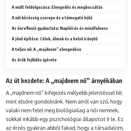
A múlt feldolgozása: Elengedés és megbocsátás
A női közösség szerepe és a támogató háló
Az önreflexió gyakorlata: Naplóírás és mindfulness
A jövő építése: Célok, álmok és a belső iránytű
A teljes nő: A „majdnem” elengedése
Az örök fejlődés ígérete
Az út kezdete: A „majdnem nő” árnyékában
A „majdnem nő” kifejezés mélyebb jelentéssel bír,
mint elsőre gondolnánk. Nem arról van szó, hogy
valaki nem felel meg biológiailag a női nemnek,
sokkal inkább egy pszichológiai állapotot ír le. Ez
az érzés gyakran abból fakad, hogy a társadalom,