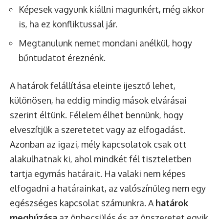
Képesek vagyunk kiállni magunkért, még akkor
is, ha ez konfliktussal jár.
Megtanulunk nemet mondani anélkül, hogy
bűntudatot éreznénk.
A határok felállítása eleinte ijesztő lehet,
különösen, ha eddig mindig mások elvárásai
szerint éltünk. Félelem élhet bennünk, hogy
elveszítjük a szeretetet vagy az elfogadást.
Azonban az igazi, mély kapcsolatok csak ott
alakulhatnak ki, ahol mindkét fél tiszteletben
tartja egymás határait. Ha valaki nem képes
elfogadni a határainkat, az valószínűleg nem egy
egészséges kapcsolat számunkra. A
határok
meghúzása
az önbecsülés és az önszeretet egyik