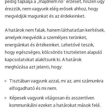
pedig táplálja a „majdnem nő” érzését, hiszen úgy
érezzük, nem vagyunk elég erősek ahhoz, hogy
megvédjük magunkat és az érdekeinket.
A határok nem falak, hanem láthatatlan kerítések,
amelyek megvédik a személyes terünket,
energiánkat és értékeinket. Lehetővé teszik,
hogy egészséges, kölcsönös tiszteleten alapuló
kapcsolatokat alakítsunk ki. A határok
meghúzása azt jelenti, hogy:
Tisztában vagyunk azzal, mi az, ami számunkra
elfogadható és mi nem.
Képesek vagyunk világosan és asszertíven
kommunikálni ezeket a határokat mások felé.