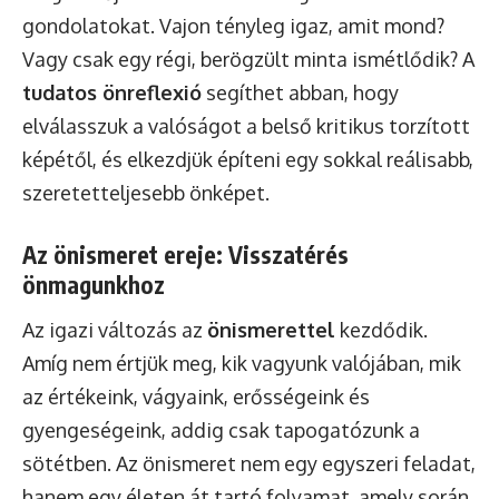
gondolatokat. Vajon tényleg igaz, amit mond?
Vagy csak egy régi, berögzült minta ismétlődik? A
tudatos önreflexió
segíthet abban, hogy
elválasszuk a valóságot a belső kritikus torzított
képétől, és elkezdjük építeni egy sokkal reálisabb,
szeretetteljesebb önképet.
Az önismeret ereje: Visszatérés
önmagunkhoz
Az igazi változás az
önismerettel
kezdődik.
Amíg nem értjük meg, kik vagyunk valójában, mik
az értékeink, vágyaink, erősségeink és
gyengeségeink, addig csak tapogatózunk a
sötétben. Az önismeret nem egy egyszeri feladat,
hanem egy életen át tartó folyamat, amely során