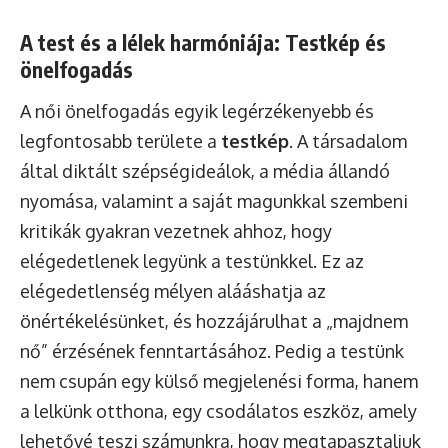
A test és a lélek harmóniája: Testkép és
önelfogadás
A női önelfogadás egyik legérzékenyebb és
legfontosabb területe a
testkép
. A társadalom
által diktált szépségideálok, a média állandó
nyomása, valamint a saját magunkkal szembeni
kritikák gyakran vezetnek ahhoz, hogy
elégedetlenek legyünk a testünkkel. Ez az
elégedetlenség mélyen alááshatja az
önértékelésünket, és hozzájárulhat a „majdnem
nő” érzésének fenntartásához. Pedig a testünk
nem csupán egy külső megjelenési forma, hanem
a lelkünk otthona, egy csodálatos eszköz, amely
lehetővé teszi számunkra, hogy megtapasztaljuk