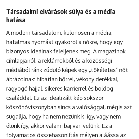
Társadalmi elvárások súlya és a média
hatása
A modern társadalom, különösen a média,
hatalmas nyomást gyakorol a nőkre, hogy egy
bizonyos ideálnak feleljenek meg. A magazinok
címlapjairól, a reklámokból és a közösségi
médiából ránk zúduló képek egy „tökéletes” nőt
ábrázolnak: hibátlan bőrrel, vékony derékkal,
ragyogó hajjal, sikeres karrierrel és boldog
családdal. Ez az idealizált kép sokszor
köszönőviszonyban sincs a valósággal, mégis azt
sugallja, hogy ha nem nézünk ki így, vagy nem
élünk így, akkor valami baj van velünk. Ez a
folyamatos összehasonlítás mélyen aláássa az