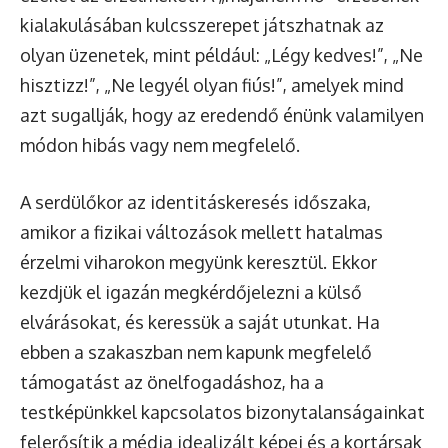
kialakulásában kulcsszerepet játszhatnak az
olyan üzenetek, mint például: „Légy kedves!”, „Ne
hisztizz!”, „Ne legyél olyan fiús!”, amelyek mind
azt sugallják, hogy az eredendő énünk valamilyen
módon hibás vagy nem megfelelő.
A serdülőkor az identitáskeresés időszaka,
amikor a fizikai változások mellett hatalmas
érzelmi viharokon megyünk keresztül. Ekkor
kezdjük el igazán megkérdőjelezni a külső
elvárásokat, és keressük a saját utunkat. Ha
ebben a szakaszban nem kapunk megfelelő
támogatást az önelfogadáshoz, ha a
testképünkkel kapcsolatos bizonytalanságainkat
felerősítik a média idealizált képei és a kortársak