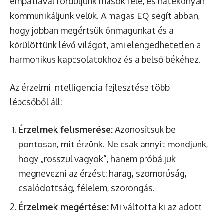
empátiával forduljunk mások felé, és hatékonyan
kommunikáljunk velük. A magas EQ segít abban,
hogy jobban megértsük önmagunkat és a
körülöttünk lévő világot, ami elengedhetetlen a
harmonikus kapcsolatokhoz és a belső békéhez.
Az érzelmi intelligencia fejlesztése több
lépcsőből áll:
Érzelmek felismerése:
Azonosítsuk be
pontosan, mit érzünk. Ne csak annyit mondjunk,
hogy „rosszul vagyok”, hanem próbáljuk
megnevezni az érzést: harag, szomorúság,
csalódottság, félelem, szorongás.
Érzelmek megértése:
Mi váltotta ki az adott