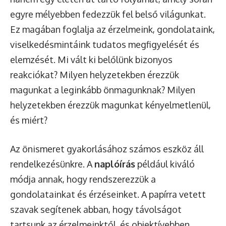
egyre mélyebben fedezzük fel belső világunkat.
Ez magában foglalja az érzelmeink, gondolataink,
viselkedésmintáink tudatos megfigyelését és
elemzését. Mi vált ki belőlünk bizonyos
reakciókat? Milyen helyzetekben érezzük
magunkat a leginkább önmagunknak? Milyen
helyzetekben érezzük magunkat kényelmetlenül,
és miért?
Az önismeret gyakorlásához számos eszköz áll
rendelkezésünkre. A
naplóírás
például kiváló
módja annak, hogy rendszerezzük a
gondolatainkat és érzéseinket. A papírra vetett
szavak segítenek abban, hogy távolságot
tartsunk az érzelmeinktől, és objektívebben