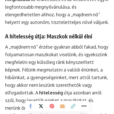
legfontosabb megnyilvánulása, és
elengedhetetlen ahhoz, hogy a „majdnem nő”
helyett egy autonóm, tiszteletteljes nővé váljunk.
A hitelesség útja: Maszkok nélkül élni
A „majdnem nő” érzése gyakran abból fakad, hogy
folyamatosan maszkokat viselünk, és igyekszünk
megfelelni egy külsőleg ránk kényszerített
képnek. Félünk megmutatni a valódi énünket, a
hibáinkat, a gyengeségeinket, mert attól tartunk,
hogy akkor nem leszünk szerethetők vagy
elfogadottak. A
hitelesség
útja azonban arról
szól, hogy levetjük ezeket a maszkokat, és
merünk önmagunk lenni – minden