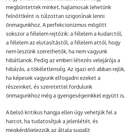
megbüntettek minket, hajlamosak lehetünk
felnőttként is túlzottan szigorúnak lenni
önmagunkhoz. A perfekcionizmus mögött
sokszor a félelem rejtőzik: a félelem a kudarctól,
a félelem az elutasítástól, a félelem attól, hogy
nem leszünk szerethetők, ha nem vagyunk
hibátlanok. Pedig az emberi létezés velejárója a
hibázás, a tökéletlenség. Az igazi erő abban rejlik,
ha képesek vagyunk elfogadni ezeket a
részeinket, és szeretettel fordulunk
önmagunkhoz még a gyengeségeinkkel együtt is.
A belső kritikus hangja ellen úgy vehetjük fel a
harcot, ha tudatosítjuk a jelenlétét, és
megkérdőjelezzük az általa sugallt