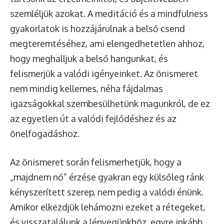
szemléljük azokat. A meditáció és a mindfulness
gyakorlatok is hozzájárulnak a belső csend
megteremtéséhez, ami elengedhetetlen ahhoz,
hogy meghalljuk a belső hangunkat, és
felismerjük a valódi igényeinket. Az önismeret
nem mindig kellemes, néha fájdalmas
igazságokkal szembesülhetünk magunkról, de ez
az egyetlen út a valódi fejlődéshez és az
önelfogadáshoz.
Az önismeret során felismerhetjük, hogy a
„majdnem nő” érzése gyakran egy külsőleg ránk
kényszerített szerep, nem pedig a valódi énünk.
Amikor elkezdjük lehámozni ezeket a rétegeket,
és visszatalálunk a lényegünkhöz, egyre inkább