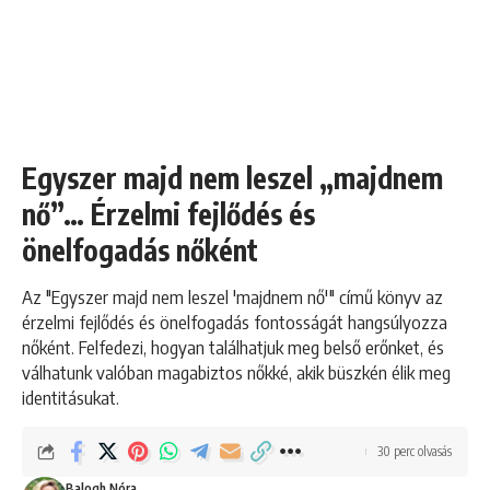
Egyszer majd nem leszel „majdnem
nő”… Érzelmi fejlődés és
önelfogadás nőként
Az "Egyszer majd nem leszel 'majdnem nő'" című könyv az
érzelmi fejlődés és önelfogadás fontosságát hangsúlyozza
nőként. Felfedezi, hogyan találhatjuk meg belső erőnket, és
válhatunk valóban magabiztos nőkké, akik büszkén élik meg
identitásukat.
30 perc olvasás
Balogh Nóra