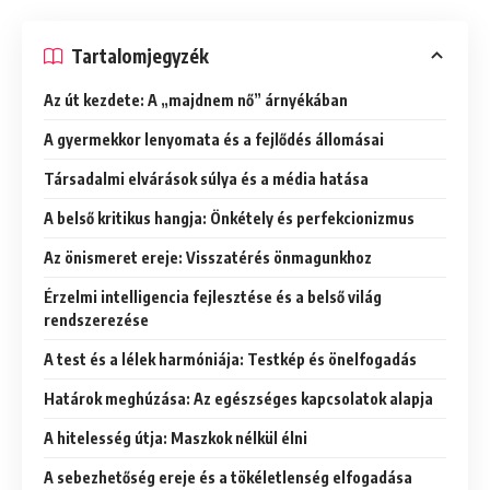
Tartalomjegyzék
Az út kezdete: A „majdnem nő” árnyékában
A gyermekkor lenyomata és a fejlődés állomásai
Társadalmi elvárások súlya és a média hatása
A belső kritikus hangja: Önkétely és perfekcionizmus
Az önismeret ereje: Visszatérés önmagunkhoz
Érzelmi intelligencia fejlesztése és a belső világ
rendszerezése
A test és a lélek harmóniája: Testkép és önelfogadás
Határok meghúzása: Az egészséges kapcsolatok alapja
A hitelesség útja: Maszkok nélkül élni
A sebezhetőség ereje és a tökéletlenség elfogadása