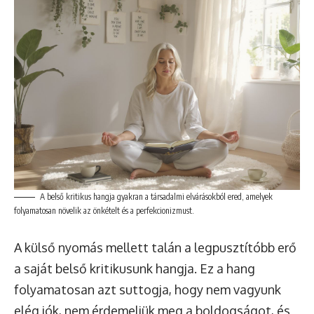
A belső kritikus hangja gyakran a társadalmi elvárásokból ered, amelyek
folyamatosan növelik az önkételt és a perfekcionizmust.
A külső nyomás mellett talán a legpusztítóbb erő
a saját belső kritikusunk hangja. Ez a hang
folyamatosan azt suttogja, hogy nem vagyunk
elég jók, nem érdemeljük meg a boldogságot, és