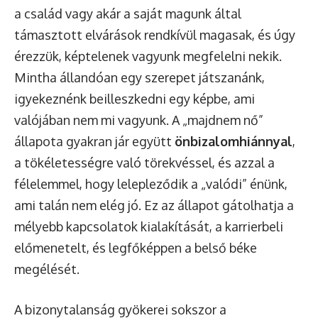
a család vagy akár a saját magunk által
támasztott elvárások rendkívül magasak, és úgy
érezzük, képtelenek vagyunk megfelelni nekik.
Mintha állandóan egy szerepet játszanánk,
igyekeznénk beilleszkedni egy képbe, ami
valójában nem mi vagyunk. A „majdnem nő”
állapota gyakran jár együtt
önbizalomhiánnyal
,
a tökéletességre való törekvéssel, és azzal a
félelemmel, hogy lelepleződik a „valódi” énünk,
ami talán nem elég jó. Ez az állapot gátolhatja a
mélyebb kapcsolatok kialakítását, a karrierbeli
előmenetelt, és legfőképpen a belső béke
megélését.
A bizonytalanság gyökerei sokszor a