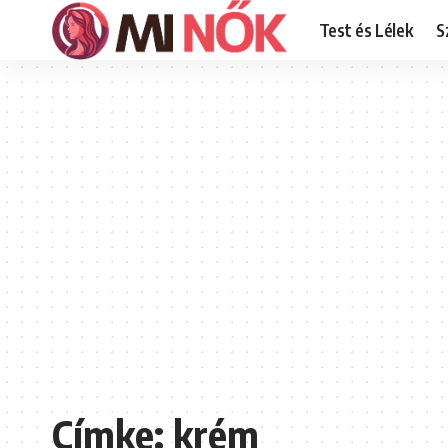
Test és Lélek
S
Címke:
krém