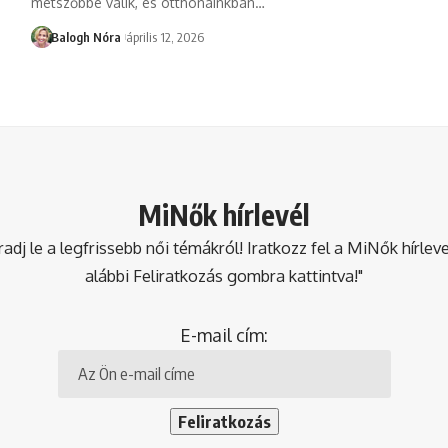
metszőbbé válik, és otthonainkban
…
Balogh Nóra
április 12, 2026
MiNők hírlevél
dj le a legfrissebb női témákról! Iratkozz fel a MiNők hírlev
alábbi Feliratkozás gombra kattintva!"
E-mail cím: