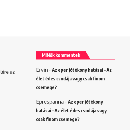
MiNők kommentek
Ervin
-
Az eper jótékony hatásai – Az
elére az
élet édes csodája vagy csak finom
csemege?
Eprespanna
-
Az eper jótékony
hatásai – Az élet édes csodája vagy
csak finom csemege?