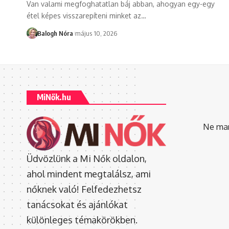
Van valami megfoghatatlan báj abban, ahogyan egy-egy
étel képes visszarepíteni minket az
…
Balogh Nóra
május 10, 2026
MiNők.hu
Ne mara
Üdvözlünk a Mi Nők oldalon,
ahol mindent megtalálsz, ami
nőknek való! Felfedezhetsz
tanácsokat és ajánlókat
különleges témakörökben.