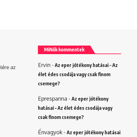
MiNők kommentek
Ervin
-
Az eper jótékony hatásai – Az
elére az
élet édes csodája vagy csak finom
csemege?
Eprespanna
-
Az eper jótékony
hatásai – Az élet édes csodája vagy
csak finom csemege?
Énvagyok
-
Az eper jótékony hatásai