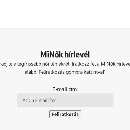
MiNők hírlevél
dj le a legfrissebb női témákról! Iratkozz fel a MiNők hírlev
alábbi Feliratkozás gombra kattintva!"
E-mail cím: