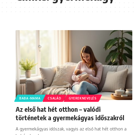
BABA-MAMA
CSALÁD
GYEREKNEVELÉS
Az első hat hét otthon – valódi
történetek a gyermekágyas időszakról
A gyermekágyas időszak, vagyis az első hat hét otthon a