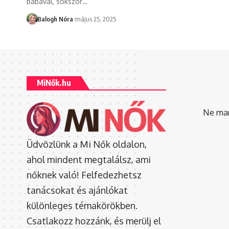
babával, sokszor
…
Balogh Nóra
május 25, 2025
MiNők.hu
Ne mara
Üdvözlünk a Mi Nők oldalon,
ahol mindent megtalálsz, ami
nőknek való! Felfedezhetsz
tanácsokat és ajánlókat
különleges témakörökben.
Csatlakozz hozzánk, és merülj el