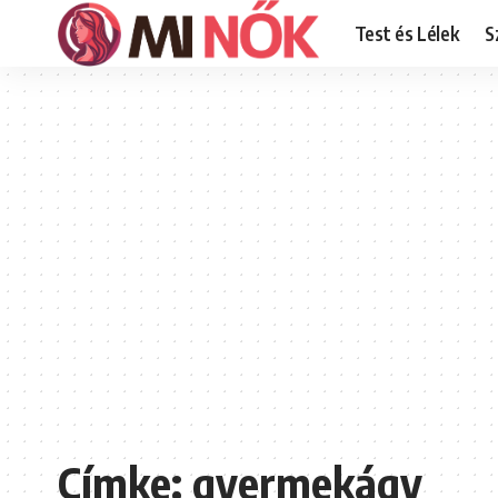
Test és Lélek
S
Címke:
gyermekágy