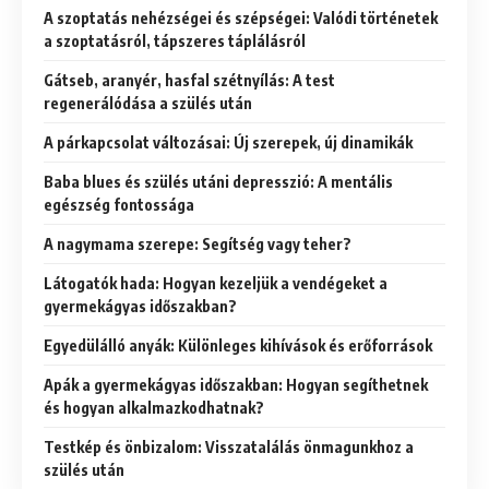
A szoptatás nehézségei és szépségei: Valódi történetek
a szoptatásról, tápszeres táplálásról
Gátseb, aranyér, hasfal szétnyílás: A test
regenerálódása a szülés után
A párkapcsolat változásai: Új szerepek, új dinamikák
Baba blues és szülés utáni depresszió: A mentális
egészség fontossága
A nagymama szerepe: Segítség vagy teher?
Látogatók hada: Hogyan kezeljük a vendégeket a
gyermekágyas időszakban?
Egyedülálló anyák: Különleges kihívások és erőforrások
Apák a gyermekágyas időszakban: Hogyan segíthetnek
és hogyan alkalmazkodhatnak?
Testkép és önbizalom: Visszatalálás önmagunkhoz a
szülés után