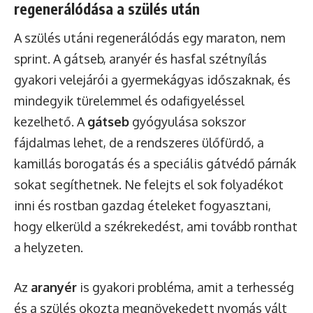
regenerálódása a szülés után
A szülés utáni regenerálódás egy maraton, nem
sprint. A gátseb, aranyér és hasfal szétnyílás
gyakori velejárói a gyermekágyas időszaknak, és
mindegyik türelemmel és odafigyeléssel
kezelhető. A
gátseb
gyógyulása sokszor
fájdalmas lehet, de a rendszeres ülőfürdő, a
kamillás borogatás és a speciális gátvédő párnák
sokat segíthetnek. Ne felejts el sok folyadékot
inni és rostban gazdag ételeket fogyasztani,
hogy elkerüld a székrekedést, ami tovább ronthat
a helyzeten.
Az
aranyér
is gyakori probléma, amit a terhesség
és a szülés okozta megnövekedett nyomás vált