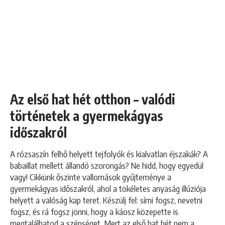
Az első hat hét otthon – valódi
történetek a gyermekágyas
időszakról
A rózsaszín felhő helyett tejfolyók és kialvatlan éjszakák? A
babaillat mellett állandó szorongás? Ne hidd, hogy egyedül
vagy! Cikkünk őszinte vallomások gyűjteménye a
gyermekágyas időszakról, ahol a tökéletes anyaság illúziója
helyett a valóság kap teret. Készülj fel: sírni fogsz, nevetni
fogsz, és rá fogsz jönni, hogy a káosz közepette is
megtalálhatod a szépséget. Mert az első hat hét nem a