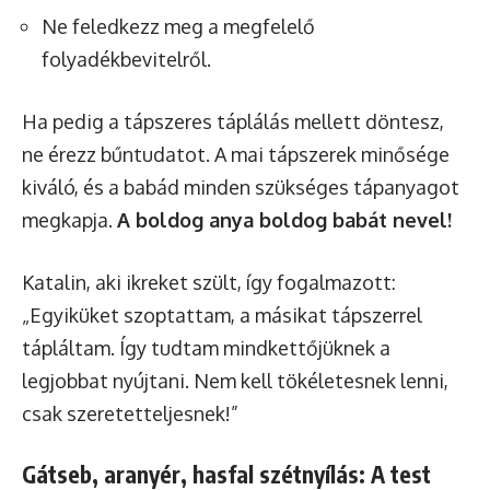
Ne feledkezz meg a megfelelő
folyadékbevitelről.
Ha pedig a tápszeres táplálás mellett döntesz,
ne érezz bűntudatot. A mai tápszerek minősége
kiváló, és a babád minden szükséges tápanyagot
megkapja.
A boldog anya boldog babát nevel!
Katalin, aki ikreket szült, így fogalmazott:
„Egyiküket szoptattam, a másikat tápszerrel
tápláltam. Így tudtam mindkettőjüknek a
legjobbat nyújtani. Nem kell tökéletesnek lenni,
csak szeretetteljesnek!”
Gátseb, aranyér, hasfal szétnyílás: A test