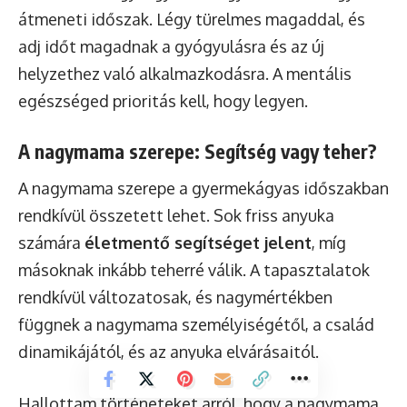
átmeneti időszak. Légy türelmes magaddal, és
adj időt magadnak a gyógyulásra és az új
helyzethez való alkalmazkodásra. A mentális
egészséged prioritás kell, hogy legyen.
A nagymama szerepe: Segítség vagy teher?
A nagymama szerepe a gyermekágyas időszakban
rendkívül összetett lehet. Sok friss anyuka
számára
életmentő segítséget jelent
, míg
másoknak inkább teherré válik. A tapasztalatok
rendkívül változatosak, és nagymértékben
függnek a nagymama személyiségétől, a család
dinamikájától, és az anyuka elvárásaitól.
Hallottam történeteket arról, hogy a nagymama