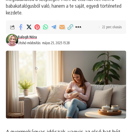
babakatalógusból való, hanem a te saját, egyedi történeted
kezdete.
22 perc olvasás
Balogh Nóra
Utolsó módosítás: május 25, 2025 15:28
A gyermekágyas időszak, vagyis az első hat hét