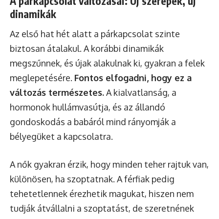
A párkapcsolat változásai: Új szerepek, új
dinamikák
Az első hat hét alatt a párkapcsolat szinte
biztosan átalakul. A korábbi dinamikák
megszűnnek, és újak alakulnak ki, gyakran a felek
meglepetésére.
Fontos elfogadni, hogy ez a
változás természetes.
A kialvatlanság, a
hormonok hullámvasútja, és az állandó
gondoskodás a babáról mind rányomják a
bélyegüket a kapcsolatra.
A nők gyakran érzik, hogy minden teher rajtuk van,
különösen, ha szoptatnak. A férfiak pedig
tehetetlennek érezhetik magukat, hiszen nem
tudják átvállalni a szoptatást, de szeretnének