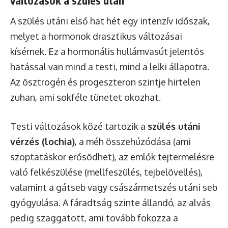
változások a szülés után
A szülés utáni első hat hét egy intenzív időszak,
melyet a hormonok drasztikus változásai
kísérnek. Ez a hormonális hullámvasút jelentős
hatással van mind a testi, mind a lelki állapotra.
Az ösztrogén és progeszteron szintje hirtelen
zuhan, ami sokféle tünetet okozhat.
Testi változások közé tartozik a
szülés utáni
vérzés (lochia)
, a méh összehúzódása (ami
szoptatáskor erősödhet), az emlők tejtermelésre
való felkészülése (mellfeszülés, tejbelövellés),
valamint a gátseb vagy császármetszés utáni seb
gyógyulása. A fáradtság szinte állandó, az alvás
pedig szaggatott, ami tovább fokozza a