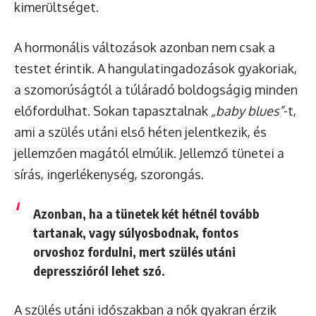
kimerültséget.
A hormonális változások azonban nem csak a
testet érintik. A hangulatingadozások gyakoriak,
a szomorúságtól a túláradó boldogságig minden
előfordulhat. Sokan tapasztalnak
„baby blues”
-t,
ami a szülés utáni első héten jelentkezik, és
jellemzően magától elmúlik. Jellemző tünetei a
sírás, ingerlékenység, szorongás.
Azonban, ha a tünetek két hétnél tovább
tartanak, vagy súlyosbodnak, fontos
orvoshoz fordulni, mert szülés utáni
depresszióról lehet szó.
A szülés utáni időszakban a nők gyakran érzik