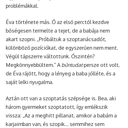
problémákkal.
Éva története más. Ő az első perctől kezdve
bőségesen termelte a tejet, de a babája nem
akart szopni. „Próbáltuk a szoptanácsadót,
különböző pozíciókat, de egyszerűen nem ment.
Végül tápszerre váltottunk. Őszintén?
Megkönnyebbültem.” A
bűntudat
persze ott volt,
de Éva rájött, hogy a lényeg a baba jólléte, és a
saját lelki nyugalma.
Aztán ott van a szoptatás szépsége is. Bea, aki
három gyermeket szoptatott, így emlékszik
vissza: „Az a meghitt pillanat, amikor a babám a
karjaimban van, és szopik… semmihez sem