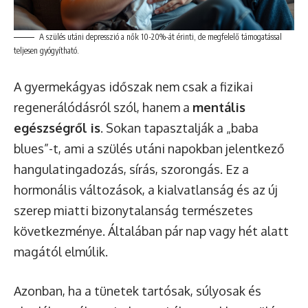
A szülés utáni depresszió a nők 10-20%-át érinti, de megfelelő támogatással
teljesen gyógyítható.
A gyermekágyas időszak nem csak a fizikai
regenerálódásról szól, hanem a
mentális
egészségről is
. Sokan tapasztalják a „baba
blues”-t, ami a szülés utáni napokban jelentkező
hangulatingadozás, sírás, szorongás. Ez a
hormonális változások, a kialvatlanság és az új
szerep miatti bizonytalanság természetes
következménye. Általában pár nap vagy hét alatt
magától elmúlik.
Azonban, ha a tünetek tartósak, súlyosak és