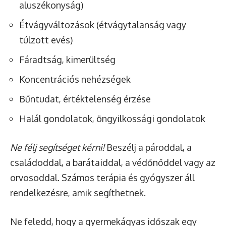
aluszékonyság)
Étvágyváltozások (étvágytalanság vagy
túlzott evés)
Fáradtság, kimerültség
Koncentrációs nehézségek
Bűntudat, értéktelenség érzése
Halál gondolatok, öngyilkossági gondolatok
Ne félj segítséget kérni!
Beszélj a pároddal, a
családoddal, a barátaiddal, a védőnőddel vagy az
orvosoddal. Számos terápia és gyógyszer áll
rendelkezésre, amik segíthetnek.
Ne feledd, hogy a gyermekágyas időszak egy