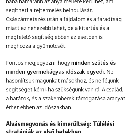
baba hamarabb az anya mellére kerülhet, ami
segítheti a tejtermelés beindulását.
Császármetszés után a fájdalom és a fáradtság
miatt ez nehezebb lehet, de a kitartás és a
megfelelő segítség ebben az esetben is
meghozza a gyümölcsét.
Fontos megjegyezni, hogy
minden szülés és
minden gyermekágyas időszak egyedi
. Ne
hasonlítsuk magunkat másokhoz, és ne féljünk
segítséget kérni, ha szükségünk van rá. A család,
a barátok, és a szakemberek támogatása aranyat
érhet ebben az időszakban.
Alvásmegvonás és kimerültség: Túlélési
stratégiák az első hetekben