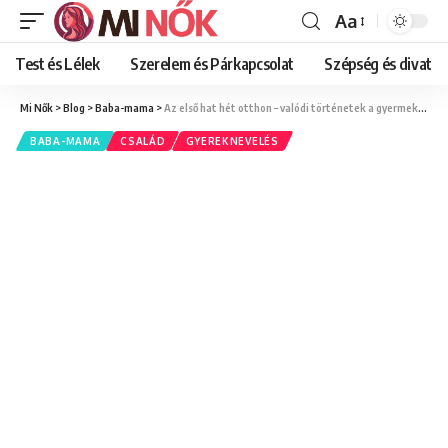
Aa
Font
Resizer
Test és Lélek
Szerelem és Párkapcsolat
Szépség és divat
Mi Nők
>
Blog
>
Baba-mama
>
Az első hat hét otthon – valódi történetek a gyermekágyas időszakról
BABA-MAMA
CSALÁD
GYEREKNEVELÉS