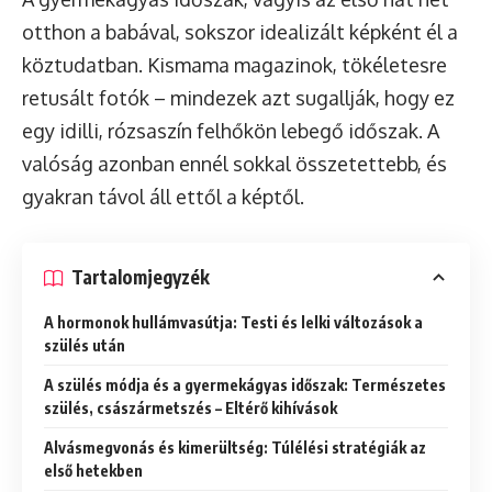
otthon a babával, sokszor idealizált képként él a
köztudatban. Kismama magazinok, tökéletesre
retusált fotók – mindezek azt sugallják, hogy ez
egy idilli, rózsaszín felhőkön lebegő időszak. A
valóság azonban ennél sokkal összetettebb, és
gyakran távol áll ettől a képtől.
Tartalomjegyzék
A hormonok hullámvasútja: Testi és lelki változások a
szülés után
A szülés módja és a gyermekágyas időszak: Természetes
szülés, császármetszés – Eltérő kihívások
Alvásmegvonás és kimerültség: Túlélési stratégiák az
első hetekben