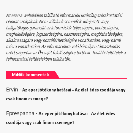
Az ezen a weboldalon található információk kizárólag szórakoztatási
célokat szolgálnak. Nem vállalunk semmiféle kifejezett vagy
hallgatólagos garanciát az információk teljességére, pontosságára,
megfelelőségére, jogszerűségére, hasznosságára, megbízhatóságára,
alkalmasságára vagy hozzáférhetőségére vonatkozóan, vagy bármi
másra vonatkozóan. Az információkra való bármilyen támaszkodás
ezért szigorúan az Ön saját felelősségére történik. További feltételek a
felhasználási feltételekben
találhatók.
MiNők kommentek
Ervin
-
Az eper jótékony hatásai – Az élet édes csodája vagy
csak finom csemege?
Eprespanna
-
Az eper jótékony hatásai – Az élet édes
csodája vagy csak finom csemege?