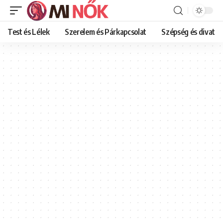
Test és Lélek
Szerelem és Párkapcsolat
Szépség és divat