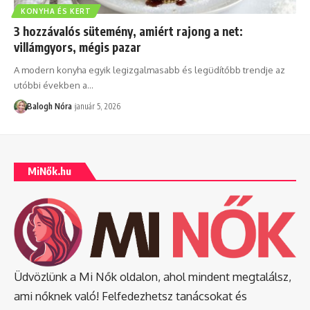
KONYHA ÉS KERT
3 hozzávalós sütemény, amiért rajong a net:
villámgyors, mégis pazar
A modern konyha egyik legizgalmasabb és legüdítőbb trendje az
utóbbi években a
…
Balogh Nóra
január 5, 2026
MiNők.hu
Üdvözlünk a Mi Nők oldalon, ahol mindent megtalálsz,
ami nőknek való! Felfedezhetsz tanácsokat és