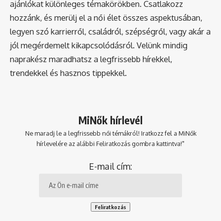
ajánlókat különleges témakörökben. Csatlakozz
hozzánk, és merülj el a női élet összes aspektusában,
legyen szó karrierről, családról, szépségről, vagy akár a
jól megérdemelt kikapcsolódásról. Velünk mindig
naprakész maradhatsz a legfrissebb hírekkel,
trendekkel és hasznos tippekkel.
MiNők hírlevél
Ne maradj le a legfrissebb női témákról! Iratkozz fel a MiNők
hírlevelére az alábbi Feliratkozás gombra kattintva!"
E-mail cím: